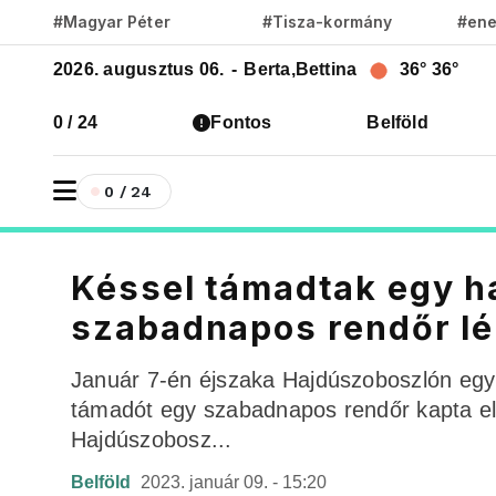
#Magyar Péter
#Tisza-kormány
#ene
2026. augusztus 06.
-
Berta,Bettina
36°
36°
0 / 24
Fontos
Belföld
0 / 24
Késsel támadtak egy h
szabadnapos rendőr lé
Január 7-én éjszaka Hajdúszoboszlón egy fé
támadót egy szabadnapos rendőr kapta el 
Hajdúszobosz...
Belföld
2023. január 09. - 15:20