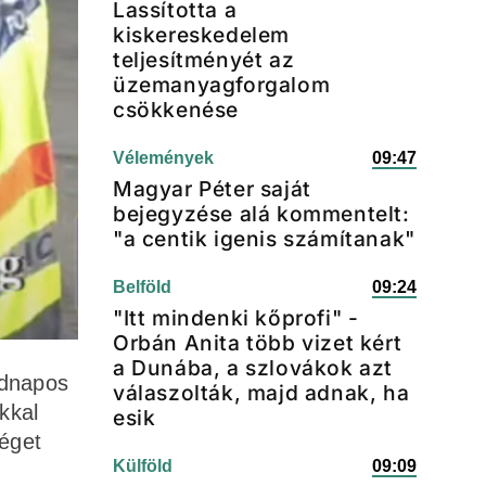
Lassította a
kiskereskedelem
teljesítményét az
üzemanyagforgalom
csökkenése
Vélemények
09:47
Magyar Péter saját
bejegyzése alá kommentelt:
"a centik igenis számítanak"
Belföld
09:24
"Itt mindenki kőprofi" -
Orbán Anita több vizet kért
a Dunába, a szlovákok azt
adnapos
válaszolták, majd adnak, ha
kkal
esik
séget
Külföld
09:09