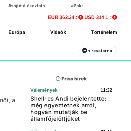
#sajtótájékoztató
#Paks
EUR 362.34 :
USD 314.1 :
Európa
Videók
Történelem
hírcsatorna
Friss hírek
Vélemények
11:32
Shell-es Andi bejelentette:
nőt, a
még egyeztetnek arról,
hogyan mutatják be
államfőjelöltjüket