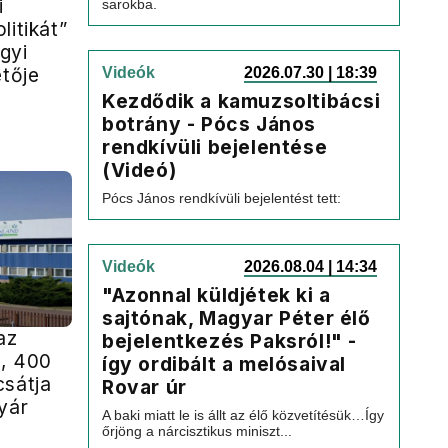
i
sarokba.
litikát”
gyi
etője
Videók
2026.07.30 | 18:39
Kezdődik a kamuzsoltibácsi
botrány - Pócs János
rendkívüli bejelentése
(Videó)
Pócs János rendkívüli bejelentést tett:
Videók
2026.08.04 | 14:34
"Azonnal küldjétek ki a
sajtónak, Magyar Péter élő
az
bejelentkezés Paksról!" -
, 400
így ordibált a melósaival
csátja
Rovar úr
yár
A baki miatt le is állt az élő közvetítésük…Így
őrjöng a nárcisztikus miniszt...