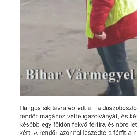
Hangos sikításra ébredt a Hajdúszoboszl
rendőr magához vette igazolványát, és két
később egy földön fekvő férfira és nőre le
kért. A rendőr azonnal leszedte a férfit a n