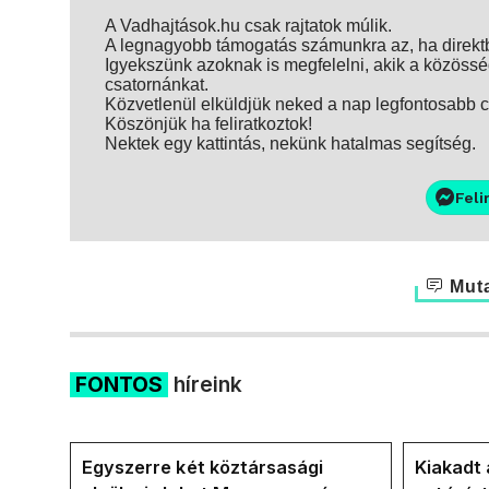
A Vadhajtások.hu csak rajtatok múlik.
A legnagyobb támogatás számunkra az, ha direktbe
Igyekszünk azoknak is megfelelni, akik a közösség
csatornánkat.
Közvetlenül elküldjük neked a nap legfontosabb ci
Köszönjük ha feliratkoztok!
Nektek egy kattintás, nekünk hatalmas segítség.
Feli
Muta
FONTOS
híreink
Egyszerre két köztársasági
Kiakadt 