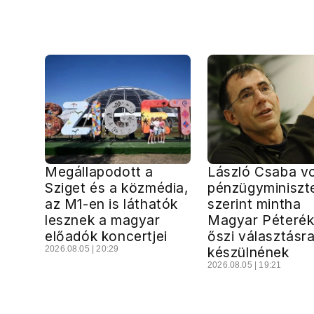
Megállapodott a
László Csaba vo
Sziget és a közmédia,
pénzügyminiszt
az M1-en is láthatók
szerint mintha
lesznek a magyar
Magyar Péterék
előadók koncertjei
őszi választásr
2026.08.05 | 20:29
készülnének
2026.08.05 | 19:21