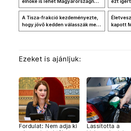
elnöke is lehet Magyarországnak
ezt ígér
jövő hétre
ezt ígér
kampán
A Tisza-frakció kezdeményezte,
Életves
hogy jövő kedden válasszák meg
kapott M
az új köztársasági elnököt
erdélyi 
Ezeket is ajánljuk:
Fordulat: Nem adja ki
Lassította a