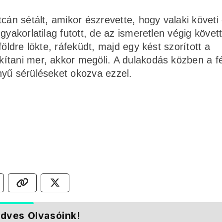
cán sétált, amikor észrevette, hogy valaki követi 
gyakorlatilag futott, de az ismeretlen végig követ
öldre lökte, ráfeküdt, majd egy kést szorított a
ítani mer, akkor megöli. A dulakodás közben a fé
nyű sérüléseket okozva ezzel.
dves Olvasóink!