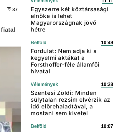
Vélemények
11:11
Egyszerre két köztársasági
37
elnöke is lehet
Magyarországnak jövő
hétre
fiatal
Belföld
10:49
Fordulat: Nem adja ki a
kegyelmi aktákat a
Forsthoffer-féle államfői
hivatal
Vélemények
10:28
Szentesi Zöldi: Minden
súlytalan rezsim elvérzik az
idő előrehaladtával, a
mostani sem kivétel
Belföld
10:07