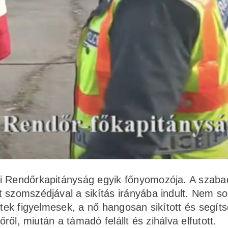
ói Rendőrkapitányság egyik főnyomozója. A szab
 szomszédjával a sikítás irányába indult. Nem so
ttek figyelmesek, a nő hangosan sikított és segít
őről, miután a támadó felállt és zihálva elfutott.