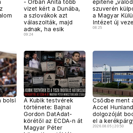
m
- Orbán Anita több
építene „valód
z
vizet kért a Dunába,
szuverén külpo
alom
a szlovákok azt
a Magyar Külü
válaszolták, majd
Intézet új vez
adnak, ha esik
08:25
09:24
 bolsi
A Kubik testvérek
Csődbe ment 
z
története: Bajnai
Accel Hunland
Gordon DatAdat-
dolgozóját bo
körétől az ECDA-n át
el a kerékpárg
Magyar Péter
2026.08.05 | 20:50