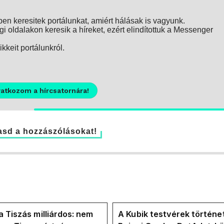
n keresitek portálunkat, amiért hálásak is vagyunk.
i oldalakon keresik a híreket, ezért elindítottuk a Messenger
kkeit portálunkról.
ratkozom a hírcsatornára!
sd a hozzászólásokat!
a Tiszás milliárdos: nem
A Kubik testvérek történe