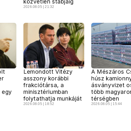
közvetlen stábjáig
2026.08.05 | 21:32
lt
Lemondott Vitézy
A Mészáros C
er
asszony korábbi
húsz kamionny
frakciótársa, a
ásványvizet o
 egy
minisztériumban
több magyaro
a
folytathatja munkáját
térségben
2026.08.05 | 18:52
2026.08.05 | 15:44