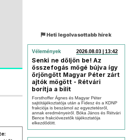
Heti legolvasottabb hírek
Vélemények
2026.08.03 | 13:42
Senki ne dőljön be! Az
összefogás mögé bújva így
őrjöngött Magyar Péter zárt
ajtók mögött - Rétvári
borítja a bilit
Forsthoffer Ágnes és Magyar Péter
sajtótájékoztatója után a Fidesz és a KDNP
frakciója is beszámol az egyeztetésről,
annak eredményeiről. Bóka János és Rétvári
Bence frakcióvezetők tájékoztatója
elkezdődött.
te: