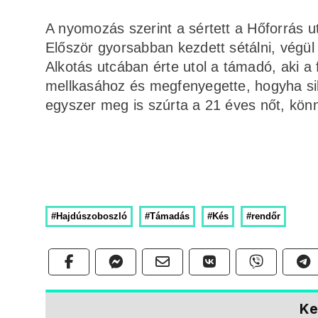
A nyomozás szerint a sértett a Hőforrás ut
Először gyorsabban kezdett sétálni, végül 
Alkotás utcában érte utol a támadó, aki a f
mellkasához és megfenyegette, hogyha sik
egyszer meg is szúrta a 21 éves nőt, kön
#Hajdúszoboszló
#Támadás
#Kés
#rendőr
Ke