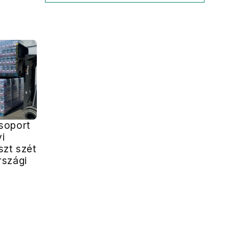
soport
i
szt szét
rszági