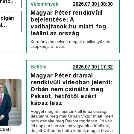
rétől
Vélemények
2026.07.30 | 08:30
er
Magyar Péter rendkívüli
olgári
bejelentése: A
l
vadhajtasok.hu miatt fog
leállni az ország
Kormányzás helyett megint a billentyűzetet
csapkodja a rovar.
Belföld
2026.07.30 | 17:32
Magyar Péter drámai
rendkívüli videóban jelenti:
Orbán nem csinálta meg
Paksot, hétfőtől ezért
káosz lesz
Reggel még mi miattunk áll le az ország,
délutánra meg már Orbán Viktor miatt, mert
nem csinálta meg Paksot rendesen. Jó volt
fél napig azt érezni mi vagyunk a főnökök,
csal
de jött Orbán és hátra lettünk megint téve a