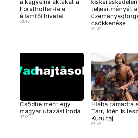
a kegyelmi aktákat a
kiskereskedele
Forsthoffer-féle
teljesítményét a
államfői hivatal
üzemanyagforg
10:49
csökkenése
10:07
Csődbe ment egy
Hiába támadta a
magyar utazási iroda
Tarr, idén is les
07:06
Kurultaj
06:42