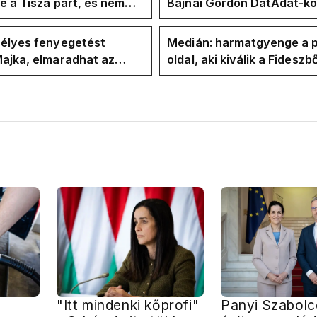
te a Tisza párt, és nem
Bajnai Gordon DatAdat-kö
te Magyar Péter a
az ECDA-n át Magyar Pét
yban
közvetlen stábjáig
zélyes fenyegetést
Medián: harmatgyenge a p
ajka, elmaradhat az
oldal, aki kiválik a Fideszbő
koncertje
elbúcsúzhat 2030-ban
"Itt mindenki kőprofi"
Panyi Szabolc