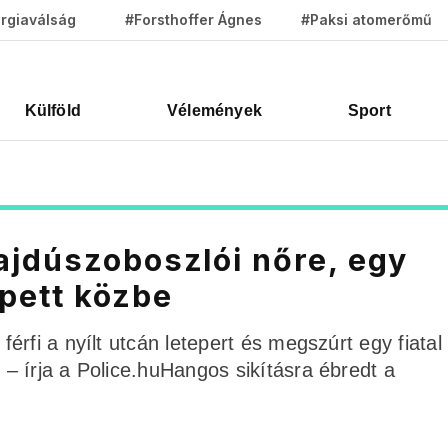
rgiaválság
#Forsthoffer Ágnes
#Paksi atomerőmű
Külföld
Vélemények
Sport
ajdúszoboszlói nőre, egy
pett közbe
rfi a nyílt utcán letepert és megszúrt egy fiatal 
– írja a Police.huHangos sikításra ébredt a