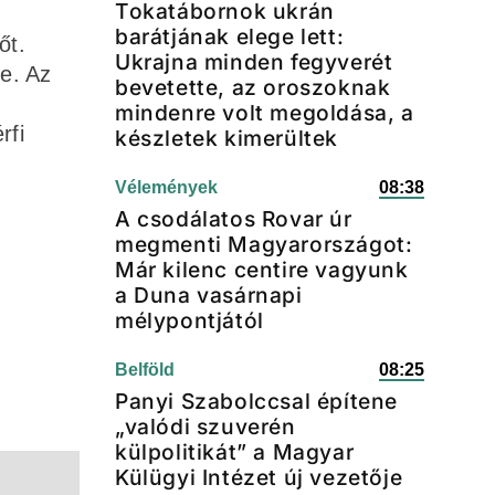
Tokatábornok ukrán
barátjának elege lett:
őt.
Ukrajna minden fegyverét
te. Az
bevetette, az oroszoknak
mindenre volt megoldása, a
rfi
készletek kimerültek
Vélemények
08:38
A csodálatos Rovar úr
megmenti Magyarországot:
Már kilenc centire vagyunk
a Duna vasárnapi
mélypontjától
Belföld
08:25
Panyi Szabolccsal építene
„valódi szuverén
külpolitikát” a Magyar
Külügyi Intézet új vezetője