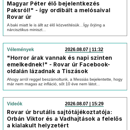
Magyar Péter élő bejelentkezés
Paksról!" - így ordibált a melósaival
Rovar úr
A baki miatt le is állt az élő közvetítésük…Így őrjöng a
nárcisztikus miniszt...
Vélemények
2026.08.07 | 11:32
"Horror árak vannak és napi szinten
emelkednek!" - Rovar úr Facebook-
oldalán lázadnak a Tiszások
Ahogy arról reggel beszámoltunk, a Messiás bejelentette, hogy
már nem magas az infláció, sőt 10 éve nem látot...
Videók
2026.08.07 | 15:29
Rovar úr brutális sajtótájékoztatója:
Orbán Viktor és a Vadhajtások a felelős
a kialakult helyzetért