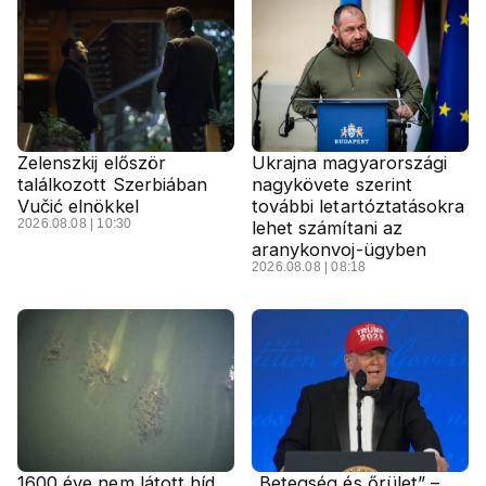
Zelenszkij először
Ukrajna magyarországi
találkozott Szerbiában
nagykövete szerint
Vučić elnökkel
további letartóztatásokra
2026.08.08 | 10:30
lehet számítani az
aranykonvoj-ügyben
2026.08.08 | 08:18
1600 éve nem látott híd
„Betegség és őrület” –