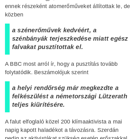
ennek részeként atomerőműveket állítottak le, de
közben
a szénerőművek kedvéért, a
szénbányák terjeszkedése miatt egész
falvakat pusztítottak el.
A BBC most arról ír, hogy a pusztítás tovább
folytatódik. Beszámolójuk szerint
a helyi rendőrség már megkezdte a
felkészülést a németországi Lützerath
teljes kiürítésére.
A falut elfoglaló közel 200 klímaaktivista a mai
napig kapott haladékot a távozásra. Szerdán
pedig az aktivistákat szükség esetén erőszakkal