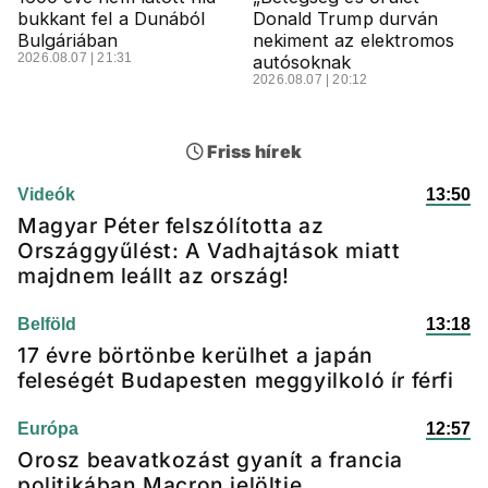
bukkant fel a Dunából
Donald Trump durván
Bulgáriában
nekiment az elektromos
2026.08.07 | 21:31
autósoknak
2026.08.07 | 20:12
Friss hírek
Videók
13:50
Magyar Péter felszólította az
Országgyűlést: A Vadhajtások miatt
majdnem leállt az ország!
Belföld
13:18
17 évre börtönbe kerülhet a japán
feleségét Budapesten meggyilkoló ír férfi
Európa
12:57
Orosz beavatkozást gyanít a francia
politikában Macron jelöltje