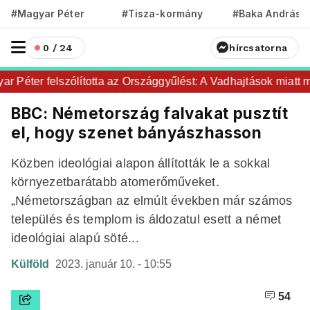
#Magyar Péter
#Tisza-kormány
#Baka András
0 / 24
hírcsatorna
Péter felszólította az Országgyűlést: A Vadhajtások miatt maj
BBC: Németország falvakat pusztít
el, hogy szenet bányászhasson
Közben ideológiai alapon állították le a sokkal
környezetbarátabb atomerőműveket.
„Németországban az elmúlt években már számos
település és templom is áldozatul esett a német
ideológiai alapú söté...
Külföld
2023. január 10. - 10:55
54