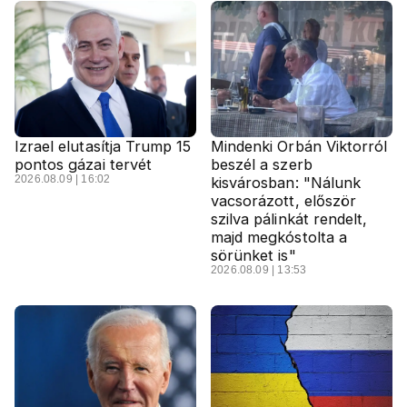
Izrael elutasítja Trump 15
Mindenki Orbán Viktorról
pontos gázai tervét
beszél a szerb
2026.08.09 | 16:02
kisvárosban: "Nálunk
vacsorázott, először
szilva pálinkát rendelt,
majd megkóstolta a
sörünket is"
2026.08.09 | 13:53