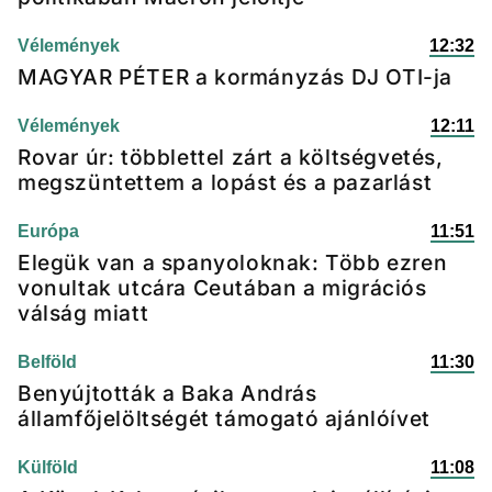
Vélemények
12:32
MAGYAR PÉTER a kormányzás DJ OTI-ja
Vélemények
12:11
Rovar úr: többlettel zárt a költségvetés,
megszüntettem a lopást és a pazarlást
Európa
11:51
Elegük van a spanyoloknak: Több ezren
vonultak utcára Ceutában a migrációs
válság miatt
Belföld
11:30
Benyújtották a Baka András
államfőjelöltségét támogató ajánlóívet
Külföld
11:08