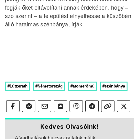
fogják őket eltávolítani annak érdekében, hogy –
szó szerint – a települést elnyelhesse a küszöbén
álló hatalmas szénbánya, írják.
#Lützerath
#Németország
#atomerőmű
#szénbánya
Kedves Olvasóink!
A Vadhajtások.hu csak rajtatok múlik.