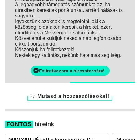
A legnagyobb támogatás számunkra az, ha
direktben keresitek portálunkat, amiért hálásak is
vagyunk.
Igyekszünk azoknak is megfelelni, akik a
közösségi oldalakon keresik a híreket, ezért
elindítottuk a Messenger csatornánkat.
Közvetlenül elküldjük neked a nap legfontosabb
cikkeit portálunkról.
Köszönjük ha feliratkoztok!
Nektek egy kattintás, nekünk hatalmas segítség.
Feliratkozom a hírcsatornára!
Mutasd a hozzászólásokat!
FONTOS
híreink
MAGYAR PÉTER a kormányzás DJ
Magyar M