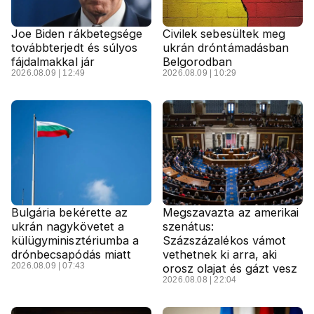
Joe Biden rákbetegsége
Civilek sebesültek meg
továbbterjedt és súlyos
ukrán dróntámadásban
fájdalmakkal jár
Belgorodban
2026.08.09 | 12:49
2026.08.09 | 10:29
Bulgária bekérette az
Megszavazta az amerikai
ukrán nagykövetet a
szenátus:
külügyminisztériumba a
Százszázalékos vámot
drónbecsapódás miatt
vethetnek ki arra, aki
2026.08.09 | 07:43
orosz olajat és gázt vesz
2026.08.08 | 22:04