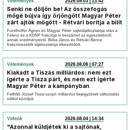
Vélemények
2026.08.03 | 13:42
Senki ne dőljön be! Az összefogás
mögé bújva így őrjöngött Magyar Péter
zárt ajtók mögött - Rétvári borítja a bilit
Forsthoffer Ágnes és Magyar Péter sajtótájékoztatója után a
Fidesz és a KDNP frakciója is beszámol az egyeztetésről,
annak eredményeiről. Bóka János és Rétvári Bence
frakcióvezetők tájékoztatója elkezdődött.
Vélemények
2026.08.06 | 07:27
Kiakadt a Tiszás milliárdos: nem ezt
ígérte a Tisza párt, és nem ezt ígérte
Magyar Péter a kampányban
Felföldi József Tisza-szopó milliárdos bejegyzését változtatás
nélkül közöljük.
Videók
2026.08.04 | 14:34
"Azonnal küldjétek ki a sajtónak,