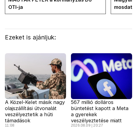
OTI-ja
mosdatja
Ezeket is ajánljuk:
A Közel-Kelet másik nagy
567 millió dolláros
olajszállítási útvonalát
büntetést kapott a Meta
veszélyeztetik a húti
a gyerekek
támadások
veszélyeztetése miatt
11:08
2026.08.09 | 20:27