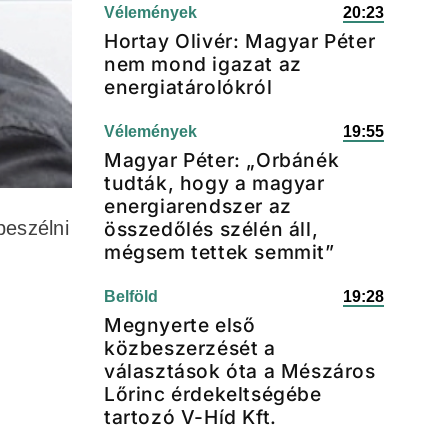
Vélemények
20:23
Hortay Olivér: Magyar Péter
nem mond igazat az
energiatárolókról
Vélemények
19:55
Magyar Péter: „Orbánék
tudták, hogy a magyar
energiarendszer az
beszélni
összedőlés szélén áll,
mégsem tettek semmit”
Belföld
19:28
Megnyerte első
közbeszerzését a
választások óta a Mészáros
Lőrinc érdekeltségébe
tartozó V-Híd Kft.