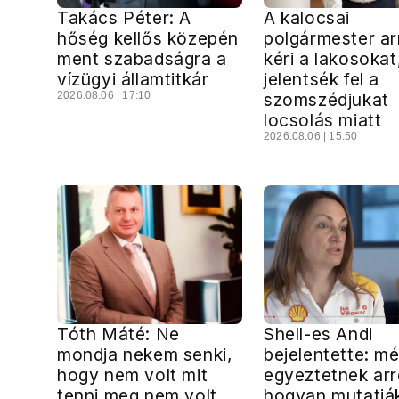
Takács Péter: A
A kalocsai
hőség kellős közepén
polgármester ar
ment szabadságra a
kéri a lakosokat
vízügyi államtitkár
jelentsék fel a
2026.08.06 | 17:10
szomszédjukat
locsolás miatt
2026.08.06 | 15:50
Tóth Máté: Ne
Shell-es Andi
mondja nekem senki,
bejelentette: m
hogy nem volt mit
egyeztetnek arr
tenni meg nem volt
hogyan mutatjá