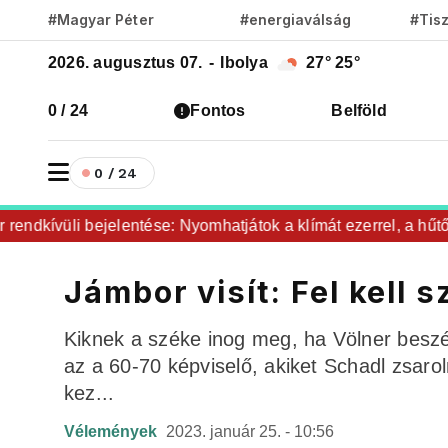
#Magyar Péter
#energiaválság
#Tis
2026. augusztus 07.
-
Ibolya
27°
25°
0 / 24
Fontos
Belföld
0 / 24
dkívüli bejelentése: Nyomhatjátok a klímát ezerrel, a hűtőket
Jámbor visít: Fel kell 
Kiknek a széke inog meg, ha Völner beszél
az a 60-70 képviselő, akiket Schadl zsaro
kez...
Vélemények
2023. január 25. - 10:56