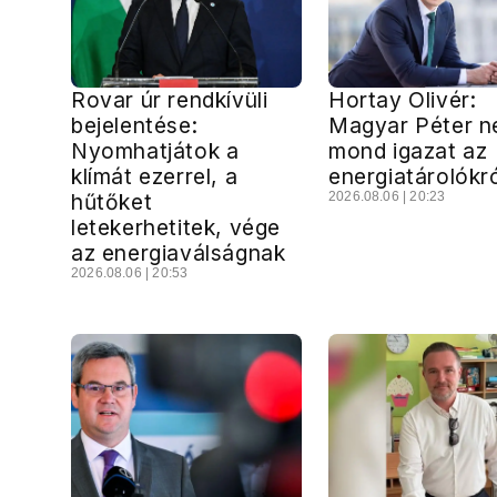
Rovar úr rendkívüli
Hortay Olivér:
bejelentése:
Magyar Péter 
Nyomhatjátok a
mond igazat az
klímát ezerrel, a
energiatárolókr
hűtőket
2026.08.06 | 20:23
letekerhetitek, vége
az energiaválságnak
2026.08.06 | 20:53