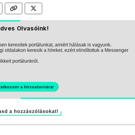
dves Olvasóink!
n keresitek portálunkat, amiért hálásak is vagyunk.
i oldalakon keresik a híreket, ezért elindítottuk a Messenger
kkeit portálunkról.
ratkozom a hírcsatornára!
sd a hozzászólásokat!