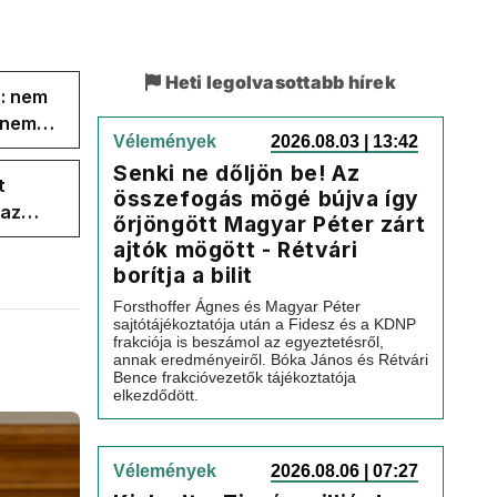
Heti legolvasottabb hírek
s: nem
s nem
Vélemények
2026.08.03 | 13:42
Senki ne dőljön be! Az
t
összefogás mögé bújva így
 az
őrjöngött Magyar Péter zárt
ajtók mögött - Rétvári
borítja a bilit
Forsthoffer Ágnes és Magyar Péter
sajtótájékoztatója után a Fidesz és a KDNP
frakciója is beszámol az egyeztetésről,
annak eredményeiről. Bóka János és Rétvári
Bence frakcióvezetők tájékoztatója
elkezdődött.
Vélemények
2026.08.06 | 07:27