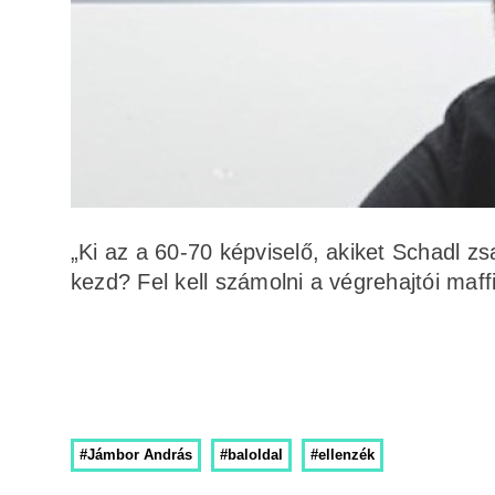
„Ki az a 60-70 képviselő, akiket Schadl zs
kezd? Fel kell számolni a végrehajtói maffi
#Jámbor András
#baloldal
#ellenzék