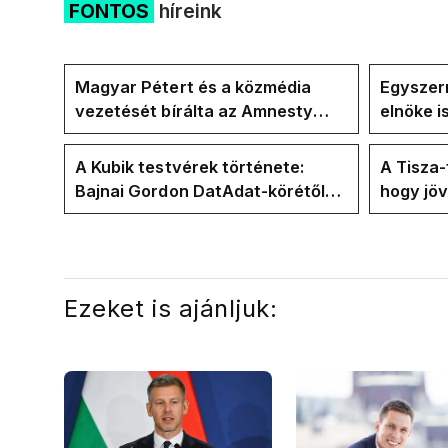
FONTOS
híreink
Magyar Pétert és a közmédia
Egyszerr
vezetését bírálta az Amnesty
elnöke 
International a Klubrádióban
jövő hét
A Kubik testvérek története:
A Tisza
Bajnai Gordon DatAdat-körétől
hogy jö
az ECDA-n át Magyar Péter
az új kö
közvetlen stábjáig
Ezeket is ajánljuk: