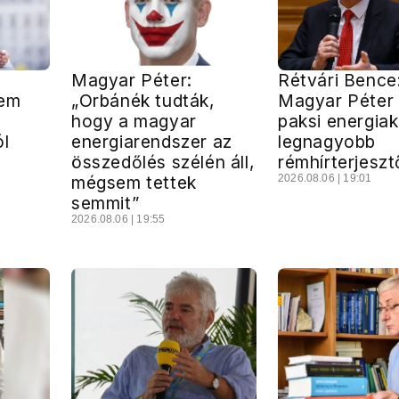
Magyar Péter:
Rétvári Bence
nem
„Orbánék tudták,
Magyar Péter l
hogy a magyar
paksi energiak
ól
energiarendszer az
legnagyobb
összedőlés szélén áll,
rémhírterjeszt
mégsem tettek
2026.08.06 | 19:01
semmit”
2026.08.06 | 19:55