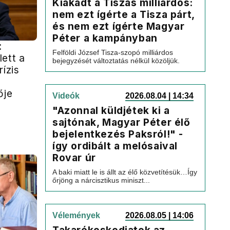
Kiakadt a Tiszás milliárdos:
nem ezt ígérte a Tisza párt,
és nem ezt ígérte Magyar
Péter a kampányban
:
Felföldi József Tisza-szopó milliárdos
ett a
bejegyzését változtatás nélkül közöljük.
rízis
ője
Videók
2026.08.04 | 14:34
"Azonnal küldjétek ki a
sajtónak, Magyar Péter élő
bejelentkezés Paksról!" -
így ordibált a melósaival
Rovar úr
A baki miatt le is állt az élő közvetítésük…Így
őrjöng a nárcisztikus miniszt...
Vélemények
2026.08.05 | 14:06