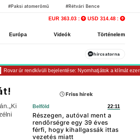
#Paksi atomerőmű
#Rétvári Bence
EUR 363.03 :
USD 314.48 :
Európa
Videók
Történelem
hírcsatorna
ar úr rendkívüli bejelentése: Nyomhatjátok a klímát ezerrel, 
át!
Friss hírek
án.„Ki
Belföld
22:11
zélni
Részegen, autóval ment a
rendőrségre egy 39 éves
férfi, hogy kihallgassák ittas
vezetés miatt