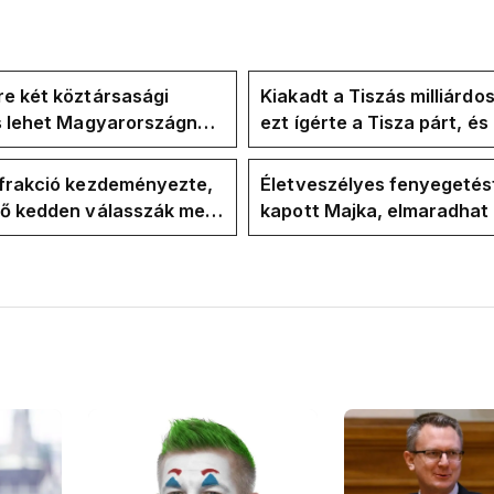
e két köztársasági
Kiakadt a Tiszás milliárdo
is lehet Magyarországnak
ezt ígérte a Tisza párt, é
re
ezt ígérte Magyar Péter a
kampányban
-frakció kezdeményezte,
Életveszélyes fenyegetés
vő kedden válasszák meg
kapott Majka, elmaradhat
ztársasági elnököt
erdélyi koncertje