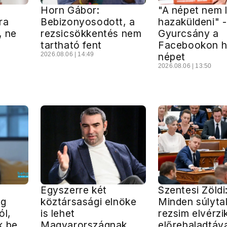
Horn Gábor:
"A népet nem 
ra
Bebizonyosodott, a
hazaküldeni" -
, ne
rezsicsökkentés nem
Gyurcsány a
tartható fent
Facebookon he
2026.08.06 | 14:49
népet
2026.08.06 | 13:50
Egyszerre két
Szentesi Zöldi
ég
köztársasági elnöke
Minden súlyta
ól,
is lehet
rezsim elvérzi
k be
Magyarországnak
előrehaladtáva