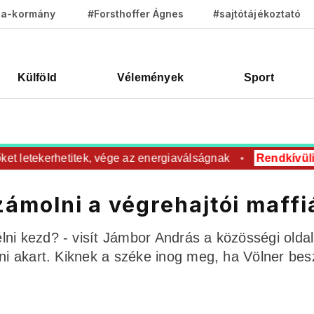
za-kormány
#Forsthoffer Ágnes
#sajtótájékoztató
Külföld
Vélemények
Sport
 letekerhetitek, vége az energiaválságnak
Rendkívüli
Rov
számolni a végrehajtói maffi
ni kezd? - visít Jámbor András a közösségi oldal
lni akart. Kiknek a széke inog meg, ha Völner bes