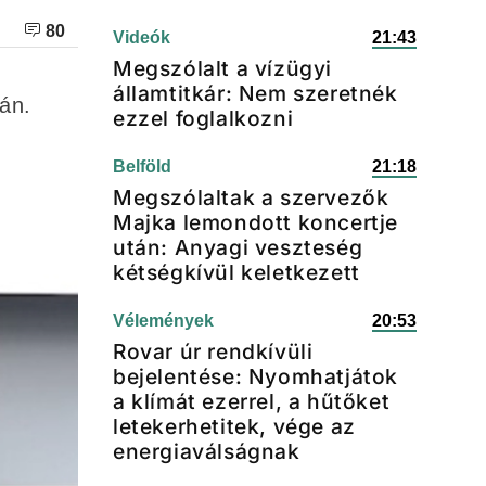
80
Videók
21:43
Megszólalt a vízügyi
államtitkár: Nem szeretnék
lán.
ezzel foglalkozni
Belföld
21:18
Megszólaltak a szervezők
Majka lemondott koncertje
után: Anyagi veszteség
kétségkívül keletkezett
Vélemények
20:53
Rovar úr rendkívüli
bejelentése: Nyomhatjátok
a klímát ezerrel, a hűtőket
letekerhetitek, vége az
energiaválságnak