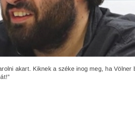
arolni akart. Kiknek a széke inog meg, ha Völner 
át!”