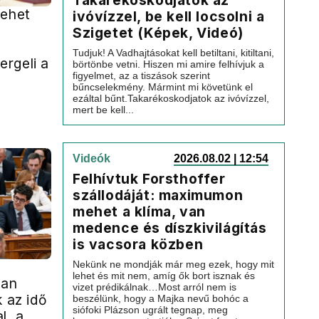
Takarékoskodjatok az
lehet
ivóvízzel, be kell locsolni a
Szigetet (Képek, Videó)
Tudjuk! A Vadhajtásokat kell betiltani, kitiltani,
rgeli a
börtönbe vetni. Hiszen mi amire felhívjuk a
figyelmet, az a tiszások szerint
bűncselekmény. Mármint mi követünk el
ezáltal bűnt.Takarékoskodjatok az ivóvízzel,
mert be kell...
Videók
2026.08.02 | 12:54
Felhívtuk Forsthoffer
szállodáját: maximumon
mehet a klíma, van
medence és díszkivilágítás
is vacsora közben
:
Nekünk ne mondják már meg ezek, hogy mit
lehet és mit nem, amíg ők bort isznak és
lan
vizet prédikálnak…Most arról nem is
k az idő
beszélünk, hogy a Majka nevű bohóc a
siófoki Plázson ugrált tegnap, meg
l, a