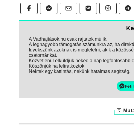
Ke
A Vadhajtások.hu csak rajtatok múlik.
A legnagyobb támogatás számunkra az, ha direktbe
Igyekszünk azoknak is megfelelni, akik a közösség
csatornánkat.
Közvetlenül elküldjük neked a nap legfontosabb ci
Köszönjük ha feliratkoztok!
Nektek egy kattintás, nekünk hatalmas segítség.
Feli
Muta