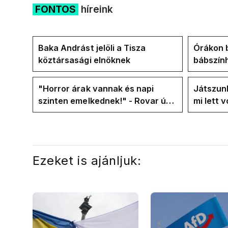
FONTOS
híreink
Baka Andrást jelöli a Tisza
Órákon b
köztársasági elnöknek
bábszính
"választ
frakció
"Horror árak vannak és napi
Játszunk
szinten emelkednek!" - Rovar úr
mi lett 
Facebook-oldalán lázadnak a
rezsicsö
Tiszások
Ezeket is ajánljuk: