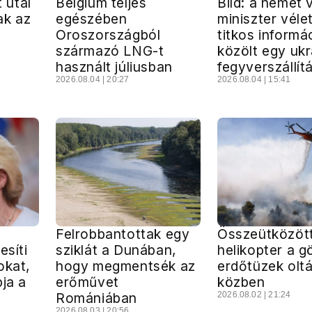
t utal
Belgium teljes
Bild: a német 
ak az
egészében
miniszter véle
Oroszországból
titkos informá
származó LNG-t
közölt egy uk
használt júliusban
fegyverszállít
2026.08.04 | 20:27
2026.08.04 | 15:41
Felrobbantottak egy
Összeütközött
esíti
sziklát a Dunában,
helikopter a g
okat,
hogy megmentsék az
erdőtüzek olt
pja a
erőművet
közben
Romániában
2026.08.02 | 21:24
2026.08.03 | 20:56