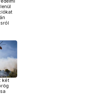
védelmi
tlenül
ciókat
rán
ásról
 két
örög
ása