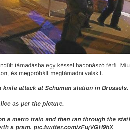
ndült támadásba egy késsel hadonászó férfi. Miu
áson, és megpróbált megtámadni valakit.
 knife attack at Schuman station in Brussels.
ice as per the picture.
on a metro train and then ran through the stat
with a pram.
pic.twitter.com/zFujVGH9hX