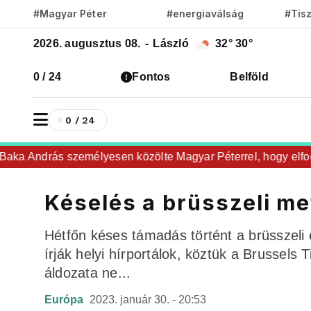
#Magyar Péter
#energiaválság
#Tis
2026. augusztus 08.
-
László
32°
30°
0 / 24
Fontos
Belföld
0 / 24
 András személyesen közölte Magyar Péterrel, hogy elfogadta 
Késelés a brüsszeli m
Hétfőn késes támadás történt a brüsszeli
írják helyi hírportálok, köztük a Brussels
áldozata ne...
Európa
2023. január 30. - 20:53