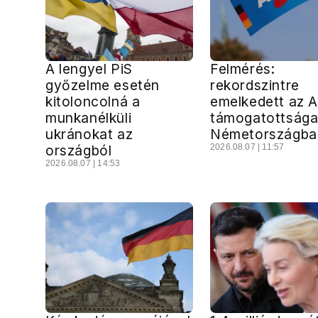
A lengyel PiS
Felmérés:
győzelme esetén
rekordszintre
kitoloncolná a
emelkedett az 
munkanélküli
támogatottság
ukránokat az
Németországba
országból
2026.08.07 | 11:57
2026.08.07 | 14:53