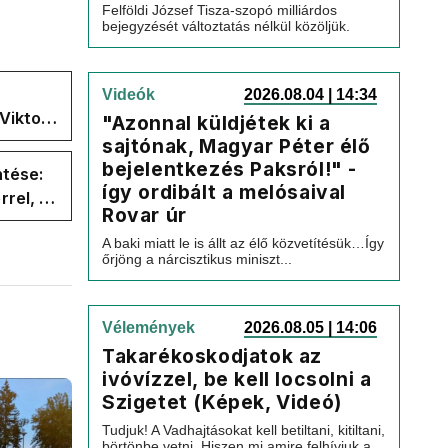
Felföldi József Tisza-szopó milliárdos
bejegyzését változtatás nélkül közöljük.
Videók
2026.08.04 | 14:34
Viktor
"Azonnal küldjétek ki a
 a
sajtónak, Magyar Péter élő
bejelentkezés Paksról!" -
ntése:
így ordibált a melósaival
rel, a
Rovar úr
ége az
A baki miatt le is állt az élő közvetítésük…Így
őrjöng a nárcisztikus miniszt...
Vélemények
2026.08.05 | 14:06
Takarékoskodjatok az
ivóvízzel, be kell locsolni a
Szigetet (Képek, Videó)
Tudjuk! A Vadhajtásokat kell betiltani, kitiltani,
börtönbe vetni. Hiszen mi amire felhívjuk a