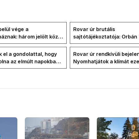
elül vége a
Rovar úr brutális
áznak: három jelölt közül
sajtótájékoztatója: Orbán 
" ma államfőt a Tisza-
és a Vadhajtások a felelős
kialakult helyzetért
 el a gondolattal, hogy
Rovar úr rendkívüli bejele
volna az elmúlt napokban
Nyomhatjátok a klímát ezer
kkentés nélkül
hűtőket letekerhetitek, v
energiaválságnak