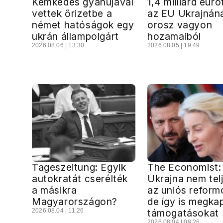
Kémkedés gyanújával
1,4 milliárd euró
vettek őrizetbe a
az EU Ukrajnán
német hatóságok egy
orosz vagyon
ukrán állampolgárt
hozamaiból
2026.08.06 | 13:30
2026.08.05 | 19:49
Tageszeitung: Egyik
The Economist:
autokratát cserélték
Ukrajna nem telj
a másikra
az uniós reform
Magyarországon?
de így is megka
2026.08.04 | 11:26
támogatásokat
2026.08.04 | 08:26