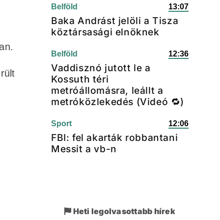
Belföld
13:07
Baka Andrást jelöli a Tisza
köztársasági elnöknek
an.
Belföld
12:36
Vaddisznó jutott le a
rült
Kossuth téri
metróállomásra, leállt a
metróközlekedés (Videó 🔁)
Sport
12:06
FBI: fel akarták robbantani
Messit a vb-n
Heti legolvasottabb hírek