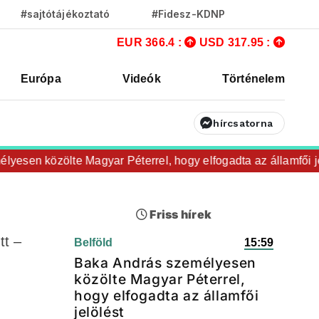
#sajtótájékoztató
#Fidesz-KDNP
EUR 366.4 :
USD 317.95 :
Európa
Videók
Történelem
hírcsatorna
n közölte Magyar Péterrel, hogy elfogadta az államfői jelöl
Friss hírek
tt –
Belföld
15:59
Baka András személyesen
közölte Magyar Péterrel,
hogy elfogadta az államfői
jelölést