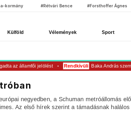
za-kormány
#Rétvári Bence
#Forsthoffer Ágnes
Külföld
Vélemények
Sport
az államfői jelölést
Rendkívüli
Baka András személyese
etróban
 európai negyedben, a Schuman metróállomás elő
 Times. Az első hírek szerint a támadásnak halálos