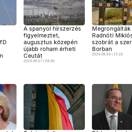
A spanyol hírszerzés
Megrongálták
figyelmeztet,
Radnóti Mikló
AfD
augusztus közepén
szobrát a szer
a
újabb roham érheti
Borban
n
Ceutát
2026.08.06 | 15:16
2026.08.07 | 08:46