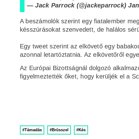
— Jack Parrock (@jackeparrock)
Jan
A beszámolók szerint egy fiatalember meg
késszúrásokat szenvedett, de halálos sérü
Egy tweet szerint az elkövető egy babakoc
azonnal letartóztatnia. Az elkövetőről eg
Az Európai Bizottságnál dolgozó alkalmazo
figyelmeztették őket, hogy kerüljék el a
#Támadás
#Brüsszel
#Kés