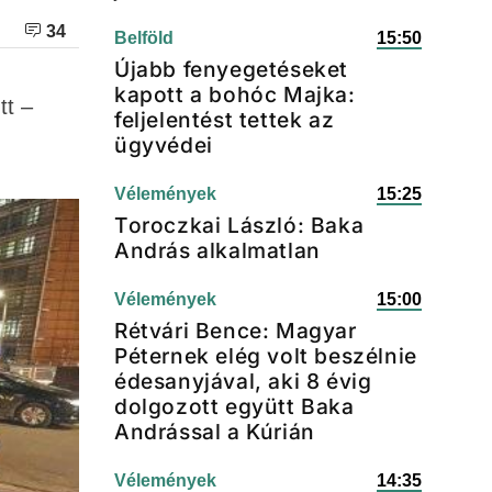
34
Belföld
15:50
Újabb fenyegetéseket
kapott a bohóc Majka:
tt –
feljelentést tettek az
ügyvédei
Vélemények
15:25
Toroczkai László: Baka
András alkalmatlan
Vélemények
15:00
Rétvári Bence: Magyar
Péternek elég volt beszélnie
édesanyjával, aki 8 évig
dolgozott együtt Baka
Andrással a Kúrián
Vélemények
14:35