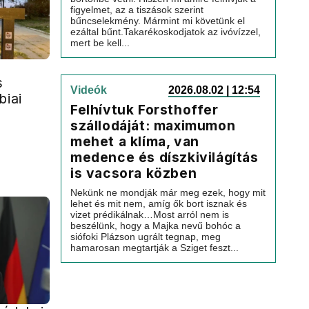
figyelmet, az a tiszások szerint
bűncselekmény. Mármint mi követünk el
ezáltal bűnt.Takarékoskodjatok az ivóvízzel,
mert be kell...
s
Videók
2026.08.02 | 12:54
biai
Felhívtuk Forsthoffer
szállodáját: maximumon
mehet a klíma, van
medence és díszkivilágítás
is vacsora közben
Nekünk ne mondják már meg ezek, hogy mit
lehet és mit nem, amíg ők bort isznak és
vizet prédikálnak…Most arról nem is
beszélünk, hogy a Majka nevű bohóc a
siófoki Plázson ugrált tegnap, meg
hamarosan megtartják a Sziget feszt...