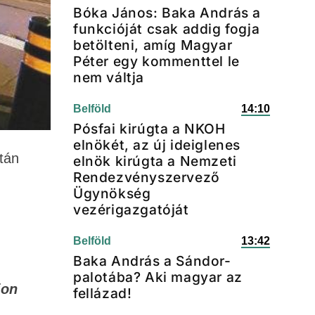
Bóka János: Baka András a
funkcióját csak addig fogja
betölteni, amíg Magyar
Péter egy kommenttel le
nem váltja
Belföld
14:10
Pósfai kirúgta a NKOH
elnökét, az új ideiglenes
tán
elnök kirúgta a Nemzeti
Rendezvényszervező
Ügynökség
vezérigazgatóját
Belföld
13:42
Baka András a Sándor-
palotába? Aki magyar az
ion
fellázad!