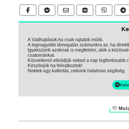
Ke
A Vadhajtások.hu csak rajtatok múlik.
A legnagyobb támogatás számunkra az, ha direktbe
Igyekszünk azoknak is megfelelni, akik a közösség
csatornánkat.
Közvetlenül elküldjük neked a nap legfontosabb ci
Köszönjük ha feliratkoztok!
Nektek egy kattintás, nekünk hatalmas segítség.
Feli
Muta