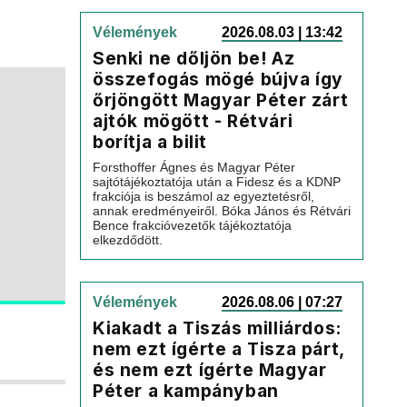
Vélemények
2026.08.03 | 13:42
Senki ne dőljön be! Az
összefogás mögé bújva így
őrjöngött Magyar Péter zárt
ajtók mögött - Rétvári
borítja a bilit
Forsthoffer Ágnes és Magyar Péter
sajtótájékoztatója után a Fidesz és a KDNP
frakciója is beszámol az egyeztetésről,
annak eredményeiről. Bóka János és Rétvári
Bence frakcióvezetők tájékoztatója
elkezdődött.
Vélemények
2026.08.06 | 07:27
Kiakadt a Tiszás milliárdos:
nem ezt ígérte a Tisza párt,
és nem ezt ígérte Magyar
Péter a kampányban