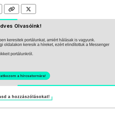
dves Olvasóink!
n keresitek portálunkat, amiért hálásak is vagyunk.
i oldalakon keresik a híreket, ezért elindítottuk a Messenger
kkeit portálunkról.
ratkozom a hírcsatornára!
sd a hozzászólásokat!