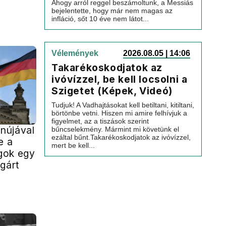
Ahogy arról reggel beszámoltunk, a Messiás
bejelentette, hogy már nem magas az
infláció, sőt 10 éve nem látot...
Vélemények
2026.08.05 | 14:06
Takarékoskodjatok az
ivóvízzel, be kell locsolni a
Szigetet (Képek, Videó)
Tudjuk! A Vadhajtásokat kell betiltani, kitiltani,
börtönbe vetni. Hiszen mi amire felhívjuk a
figyelmet, az a tiszások szerint
nújával
bűncselekmény. Mármint mi követünk el
ezáltal bűnt.Takarékoskodjatok az ivóvízzel,
e a
mert be kell...
gok egy
gárt