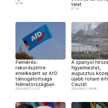
12:06
telet
07:16
Felmérés:
A spanyol hírsz
rekordszintre
figyelmeztet,
emelkedett az AfD
augusztus köze
támogatottsága
újabb roham érh
Németországban
Ceutát
2026.08.07 | 11:57
2026.08.07 | 08:46