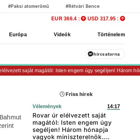
#Paksi atomerőmű
#Rétvári Bence
EUR 366.4 :
USD 317.95 :
Európa
Videók
Történelem
hírcsatorna
vezett saját magától: Isten engem úgy segéljen! Három hónapja
Friss hírek
Vélemények
14:17
Rovar úr elélvezett saját
t Bahmut
magától: Isten engem úgy
erint
segéljen! Három hónapja
vagyok miniszterelnök....