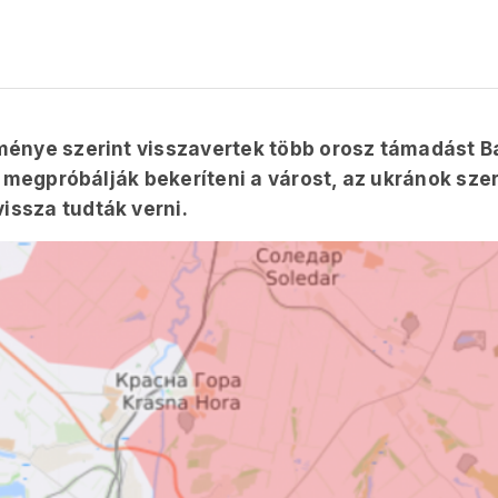
ménye szerint visszavertek több orosz támadást 
 megpróbálják bekeríteni a várost, az ukránok szer
ssza tudták verni.