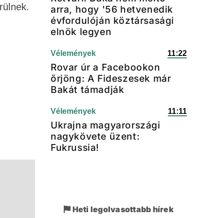
rülnek.
arra, hogy '56 hetvenedik
évfordulóján köztársasági
elnök legyen
Vélemények
11:22
Rovar úr a Facebookon
őrjöng: A Fideszesek már
Bakát támadják
Vélemények
11:11
Ukrajna magyarországi
nagykövete üzent:
Fukrussia!
Heti legolvasottabb hírek