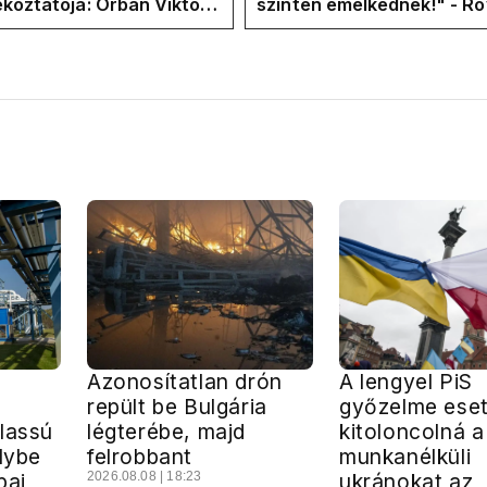
ékoztatója: Orbán Viktor
szinten emelkednek!" - Ro
hajtások a felelős a
Facebook-oldalán lázadna
t helyzetért
Tiszások
Azonosítatlan drón
A lengyel PiS
repült be Bulgária
győzelme ese
lassú
légterébe, majd
kitoloncolná a
élybe
felrobbant
munkanélküli
pai
2026.08.08 | 18:23
ukránokat az