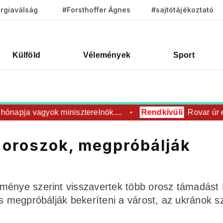
rgiaválság
#Forsthoffer Ágnes
#sajtótájékoztató
Külföld
Vélemények
Sport
pja vagyok miniszterelnök....
Rendkívüli
Rovar úr elél
 oroszok, megpróbálják
eménye szerint visszavertek több orosz támadás
s megpróbálják bekeríteni a várost, az ukránok sz