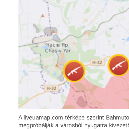
A liveuamap.com térképe szerint Bahmutot
megpróbálják a városból nyugatra kivezető 