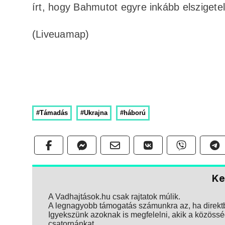
írt, hogy Bahmutot egyre inkább elszigetel
(Liveuamap)
#Támadás
#Ukrajna
#háború
Ke
A Vadhajtások.hu csak rajtatok múlik.
A legnagyobb támogatás számunkra az, ha direktbe
Igyekszünk azoknak is megfelelni, akik a közösség
csatornánkat.