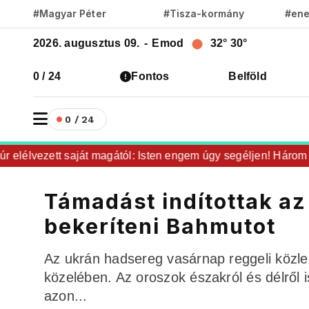
#Magyar Péter
#Tisza-kormány
#ene
2026. augusztus 09.
-
Emod
32°
30°
0 / 24
Fontos
Belföld
0 / 24
lélvezett saját magától: Isten engem úgy segéljen! Három hóna
Támadást indítottak az
bekeríteni Bahmutot
Az ukrán hadsereg vasárnap reggeli közl
közelében. Az oroszok északról és délről i
azon...