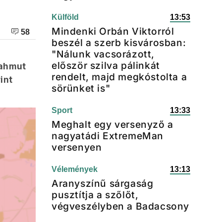
Külföld
13:53
Mindenki Orbán Viktorról
58
beszél a szerb kisvárosban:
"Nálunk vacsorázott,
először szilva pálinkát
Bahmut
rendelt, majd megkóstolta a
int
sörünket is"
Sport
13:33
Meghalt egy versenyző a
nagyatádi ExtremeMan
versenyen
Vélemények
13:13
Aranyszínű sárgaság
pusztítja a szőlőt,
végveszélyben a Badacsony