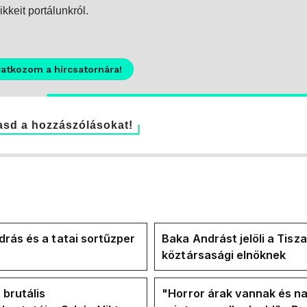
kkeit portálunkról.
ratkozom a hírcsatornára!
sd a hozzászólásokat!
rás és a tatai sortűzper
Baka Andrást jelöli a Tisza
köztársasági elnöknek
 brutális
"Horror árak vannak és na