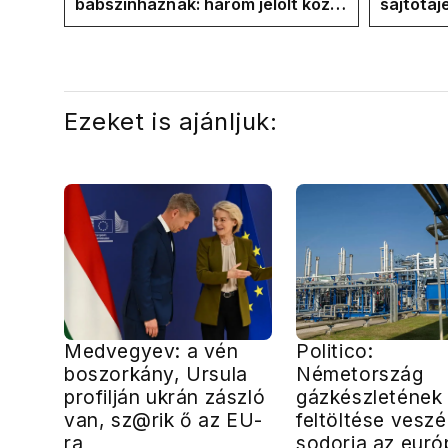
bábszínháznak: három jelölt közül
sajtótáj
"választ" ma államfőt a Tisza-
és a Vad
frakció
kialakul
Ezeket is ajánljuk:
Medvegyev: a vén
Politico:
boszorkány, Ursula
Németország
profilján ukrán zászló
gázkészletének 
van, sz@rik ő az EU-
feltöltése vesz
ra
sodorja az euró