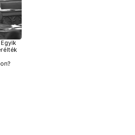
 Egyik
rélték
gon?