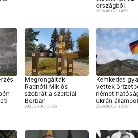
országból
2026.08.07 | 14:53
erzés
Megrongálták
Kémkedés gya
Radnóti Miklós
vettek őrizetb
pén
szobrát a szerbiai
német hatósá
eti
Borban
ukrán állampol
2026.08.06 | 15:16
2026.08.06 | 13:30