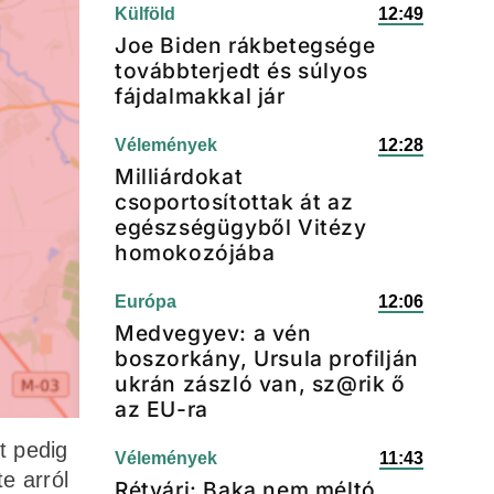
Külföld
12:49
Joe Biden rákbetegsége
továbbterjedt és súlyos
fájdalmakkal jár
Vélemények
12:28
Milliárdokat
csoportosítottak át az
egészségügyből Vitézy
homokozójába
Európa
12:06
Medvegyev: a vén
boszorkány, Ursula profilján
ukrán zászló van, sz@rik ő
az EU-ra
t pedig
Vélemények
11:43
e arról
Rétvári: Baka nem méltó