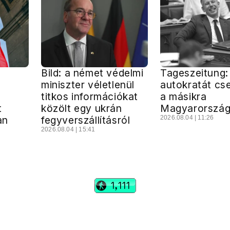
Bild: a német védelmi
Tageszeitung:
miniszter véletlenül
autokratát cse
titkos információkat
a másikra
t
közölt egy ukrán
Magyarorszá
an
fegyverszállításról
2026.08.04 | 11:26
2026.08.04 | 15:41
vadhajtások