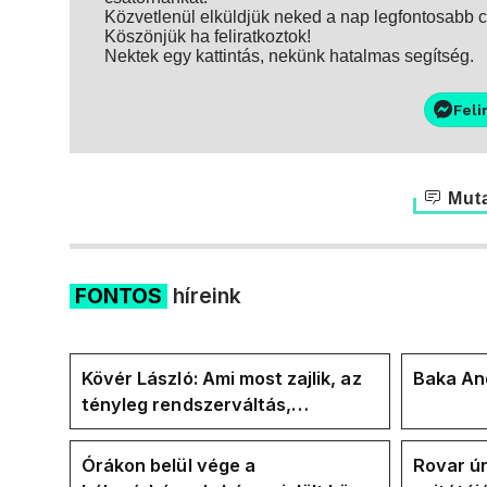
Közvetlenül elküldjük neked a nap legfontosabb ci
Köszönjük ha feliratkoztok!
Nektek egy kattintás, nekünk hatalmas segítség.
Feli
Muta
FONTOS
híreink
Kövér László: Ami most zajlik, az
Baka And
tényleg rendszerváltás,
pontosabban
rendszervisszaváltás
Órákon belül vége a
Rovar úr