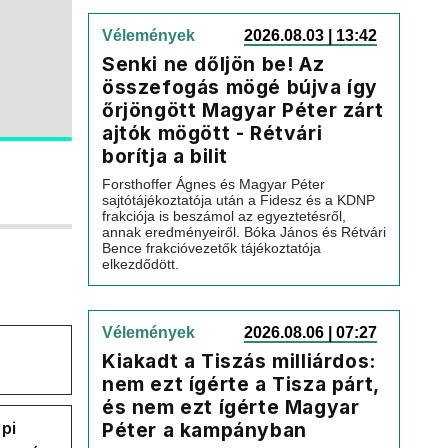
Vélemények
2026.08.03 | 13:42
Senki ne dőljön be! Az
összefogás mögé bújva így
őrjöngött Magyar Péter zárt
ajtók mögött - Rétvári
borítja a bilit
Forsthoffer Ágnes és Magyar Péter
sajtótájékoztatója után a Fidesz és a KDNP
frakciója is beszámol az egyeztetésről,
annak eredményeiről. Bóka János és Rétvári
Bence frakcióvezetők tájékoztatója
elkezdődött.
Vélemények
2026.08.06 | 07:27
Kiakadt a Tiszás milliárdos:
nem ezt ígérte a Tisza párt,
és nem ezt ígérte Magyar
Péter a kampányban
pi