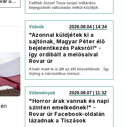
var úr
Felföldi József Tisza-szopó milliárdos
bejegyzését változtatás nélkül közöljük.
k a
Videók
2026.08.04 | 14:34
"Azonnal küldjétek ki a
sajtónak, Magyar Péter élő
bejelentkezés Paksról!" -
így ordibált a melósaival
Rovar úr
A baki miatt le is állt az élő közvetítésük…Így
őrjöng a nárcisztikus miniszt...
Vélemények
2026.08.07 | 11:32
"Horror árak vannak és napi
tén
szinten emelkednek!" -
Rovar úr Facebook-oldalán
lázadnak a Tiszások