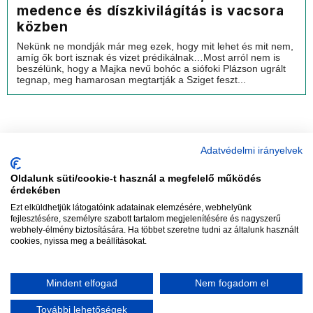
medence és díszkivilágítás is vacsora
közben
Nekünk ne mondják már meg ezek, hogy mit lehet és mit nem,
amíg ők bort isznak és vizet prédikálnak…Most arról nem is
beszélünk, hogy a Majka nevű bohóc a siófoki Plázson ugrált
tegnap, meg hamarosan megtartják a Sziget feszt...
Adatvédelmi irányelvek
Oldalunk süti/cookie-t használ a megfelelő működés
vadhajtások
érdekében
Ezt elküldhetjük látogatóink adatainak elemzésére, webhelyünk
fejlesztésére, személyre szabott tartalom megjelenítésére és nagyszerű
webhely-élmény biztosítására. Ha többet szeretne tudni az általunk használt
Szerkesztőség:
szerk@vadhajtasok.hu
cookies, nyissa meg a beállításokat.
Modi:
moderator@vadhajtasok.hu
Adatvédelem
Impresszum
Szerzői jogok
Mindent elfogad
Nem fogadom el
2018 Vadhajtások.hu
További lehetőségek