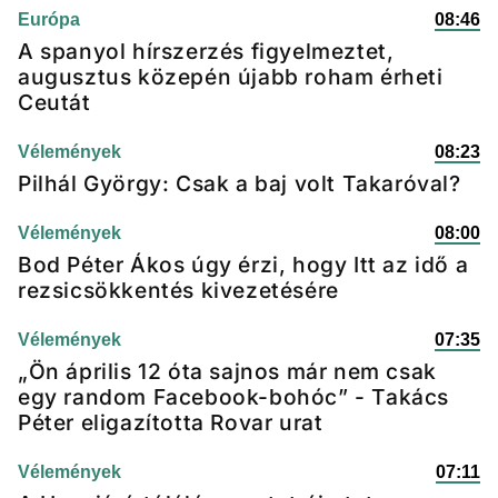
Európa
08:46
A spanyol hírszerzés figyelmeztet,
augusztus közepén újabb roham érheti
Ceutát
Vélemények
08:23
Pilhál György: Csak a baj volt Takaróval?
Vélemények
08:00
Bod Péter Ákos úgy érzi, hogy Itt az idő a
rezsicsökkentés kivezetésére
Vélemények
07:35
„Ön április 12 óta sajnos már nem csak
egy random Facebook-bohóc” - Takács
Péter eligazította Rovar urat
Vélemények
07:11