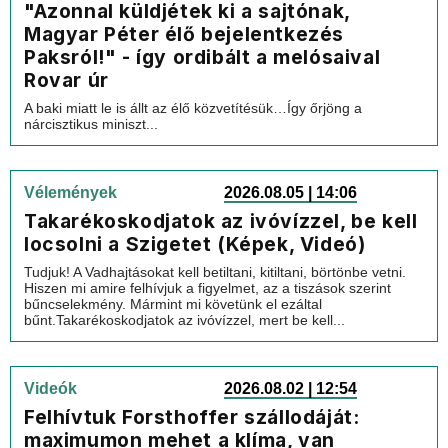
"Azonnal küldjétek ki a sajtónak,
Magyar Péter élő bejelentkezés
Paksról!" - így ordibált a melósaival
Rovar úr
A baki miatt le is állt az élő közvetítésük…Így őrjöng a
nárcisztikus miniszt...
Vélemények
2026.08.05 | 14:06
Takarékoskodjatok az ivóvízzel, be kell
locsolni a Szigetet (Képek, Videó)
Tudjuk! A Vadhajtásokat kell betiltani, kitiltani, börtönbe vetni.
Hiszen mi amire felhívjuk a figyelmet, az a tiszások szerint
bűncselekmény. Mármint mi követünk el ezáltal
bűnt.Takarékoskodjatok az ivóvízzel, mert be kell...
Videók
2026.08.02 | 12:54
Felhívtuk Forsthoffer szállodáját:
maximumon mehet a klíma, van