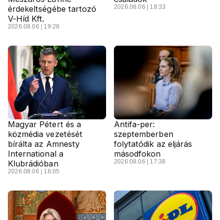
2026.08.06 | 18:33
érdekeltségébe tartozó
V-Híd Kft.
2026.08.06 | 19:28
Magyar Pétert és a
Antifa-per:
közmédia vezetését
szeptemberben
bírálta az Amnesty
folytatódik az eljárás
International a
másodfokon
2026.08.06 | 17:38
Klubrádióban
2026.08.06 | 18:05