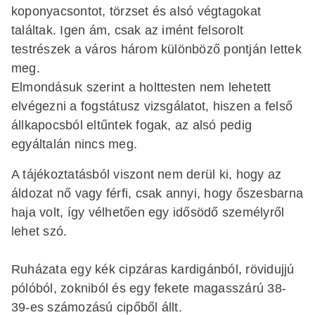
koponyacsontot, törzset és alsó végtagokat
találtak. Igen ám, csak az imént felsorolt
testrészek a város három különböző pontján lettek
meg.
Elmondásuk szerint a holttesten nem lehetett
elvégezni a fogstátusz vizsgálatot, hiszen a felső
állkapocsból eltűntek fogak, az alsó pedig
egyáltalán nincs meg.
A tájékoztatásból viszont nem derül ki, hogy az
áldozat nő vagy férfi, csak annyi, hogy őszesbarna
haja volt, így vélhetően egy idősödő személyről
lehet szó.
Ruházata egy kék cipzáras kardigánból, rövidujjú
pólóból, zokniból és egy fekete magasszárú 38-
39-es számozású cipőből állt.