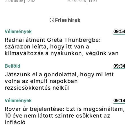
2026.08.06 | 12:42
2026.08.06 | 11:57
Friss hírek
Vélemények
09:54
Radnai átment Greta Thunbergbe:
szárazon leírta, hogy itt van a
klímaváltozás a nyakunkon, végünk van
Belföld
09:34
Játszunk el a gondolattal, hogy mi lett
volna az elmúlt napokban
rezsicsökkentés nélkül
Vélemények
09:14
Rovar úr bejelentése: Ezt is megcsináltam,
10 éve nem látott szintre csökkent az
infláció