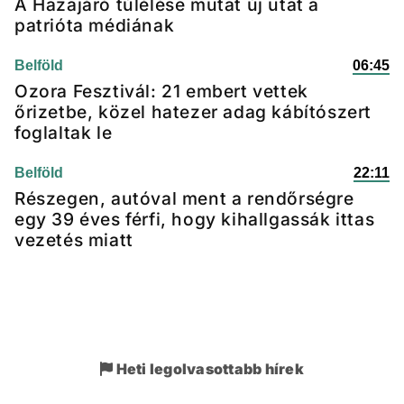
A Hazajáró túlélése mutat új utat a
patrióta médiának
Belföld
06:45
Ozora Fesztivál: 21 embert vettek
őrizetbe, közel hatezer adag kábítószert
foglaltak le
Belföld
22:11
Részegen, autóval ment a rendőrségre
egy 39 éves férfi, hogy kihallgassák ittas
vezetés miatt
Heti legolvasottabb hírek