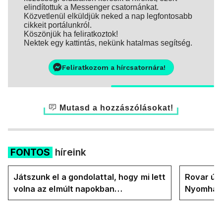
elindítottuk a Messenger csatornánkat.
Közvetlenül elküldjük neked a nap legfontosabb
cikkeit portálunkról.
Köszönjük ha feliratkoztok!
Nektek egy kattintás, nekünk hatalmas segítség.
Feliratkozom a hírcsatornára!
Mutasd a hozzászólásokat!
FONTOS
híreink
Játszunk el a gondolattal, hogy mi lett
Rovar úr 
volna az elmúlt napokban
Nyomhatjá
rezsicsökkentés nélkül
hűtőket l
energiav