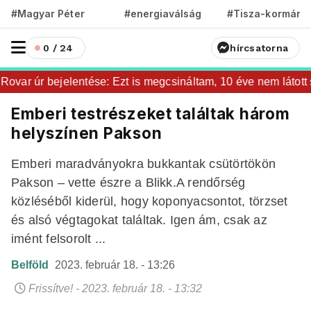
#Magyar Péter
#energiaválság
#Tisza-kormány
0 / 24
hírcsatorna
var úr bejelentése: Ezt is megcsináltam, 10 éve nem látott szi
Emberi testrészeket találtak három
helyszínen Pakson
Emberi maradványokra bukkantak csütörtökön
Pakson – vette észre a Blikk.A rendőrség
közléséből kiderül, hogy koponyacsontot, törzset
és alsó végtagokat találtak. Igen ám, csak az
imént felsorolt ...
Belföld
2023. február 18. - 13:26
Frissítve! - 2023. február 18. - 13:32