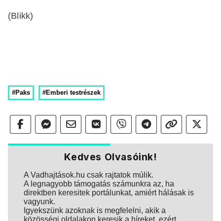
(Blikk)
#Paks
#Emberi testrészek
Kedves Olvasóink!
A Vadhajtások.hu csak rajtatok múlik.
A legnagyobb támogatás számunkra az, ha
direktben keresitek portálunkat, amiért hálásak is
vagyunk.
Igyekszünk azoknak is megfelelni, akik a
közösségi oldalakon keresik a híreket, ezért