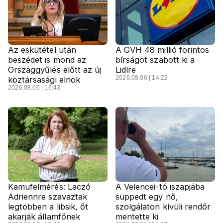
Az eskütétel után
A GVH 48 millió forintos
beszédet is mond az
bírságot szabott ki a
Országgyűlés előtt az új
Lidlre
2026.08.06 | 14:22
köztársasági elnök
2026.08.06 | 16:43
Kamufelmérés: Laczó
A Velencei-tó iszapjába
Adriennre szavaztak
süppedt egy nő,
legtöbben a libsik, őt
szolgálaton kívüli rendőr
akarják államfőnek
mentette ki