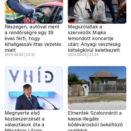
Részegen, autóval ment
Megszólaltak a
a rendőrségre egy 39
szervezők Majka
éves férfi, hogy
lemondott koncertje
kihallgassák ittas vezetés
után: Anyagi veszteség
miatt
kétségkívül keletkezett
2026.08.06 | 22:11
2026.08.06 | 21:18
Megnyerte első
Elmentek Szalonnáról a
közbeszerzését a
kassai illegális
választások óta a
bódévárosból beköltöző
Mészáros Lőrinc
családok