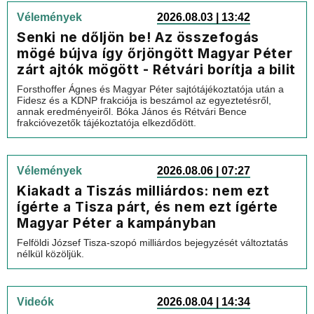
Vélemények
2026.08.03 | 13:42
Senki ne dőljön be! Az összefogás
mögé bújva így őrjöngött Magyar Péter
zárt ajtók mögött - Rétvári borítja a bilit
Forsthoffer Ágnes és Magyar Péter sajtótájékoztatója után a
Fidesz és a KDNP frakciója is beszámol az egyeztetésről,
annak eredményeiről. Bóka János és Rétvári Bence
frakcióvezetők tájékoztatója elkezdődött.
Vélemények
2026.08.06 | 07:27
Kiakadt a Tiszás milliárdos: nem ezt
ígérte a Tisza párt, és nem ezt ígérte
Magyar Péter a kampányban
Felföldi József Tisza-szopó milliárdos bejegyzését változtatás
nélkül közöljük.
Videók
2026.08.04 | 14:34