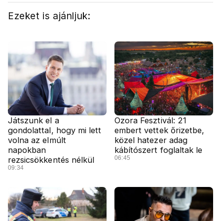
Ezeket is ajánljuk:
Játszunk el a
Ozora Fesztivál: 21
gondolattal, hogy mi lett
embert vettek őrizetbe,
volna az elmúlt
közel hatezer adag
napokban
kábítószert foglaltak le
06:45
rezsicsökkentés nélkül
09:34