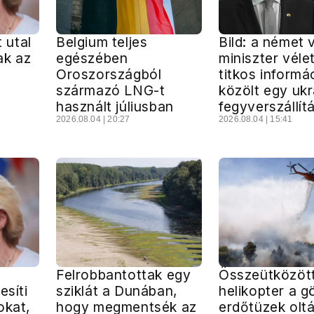
t utal
Belgium teljes
Bild: a német 
ak az
egészében
miniszter véle
Oroszországból
titkos informá
származó LNG-t
közölt egy uk
használt júliusban
fegyverszállít
2026.08.04 | 20:27
2026.08.04 | 15:41
Felrobbantottak egy
Összeütközött
esíti
sziklát a Dunában,
helikopter a g
okat,
hogy megmentsék az
erdőtüzek olt