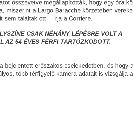
tot összevetve megállapították, hogy egy óra kö
ra, miszerint a Largo Baracche körzetében verek
 sem találtak ott – írja a Corriere.
LYSZÍNE CSAK NÉHÁNY LÉPÉSRE VOLT A
 AZ 54 ÉVES FÉRFI TARTÓZKODOTT.
t a bejelentett erőszakos cselekedetben, és hogy 
yos, több térfigyelő kamera adatait is vizsgálja 