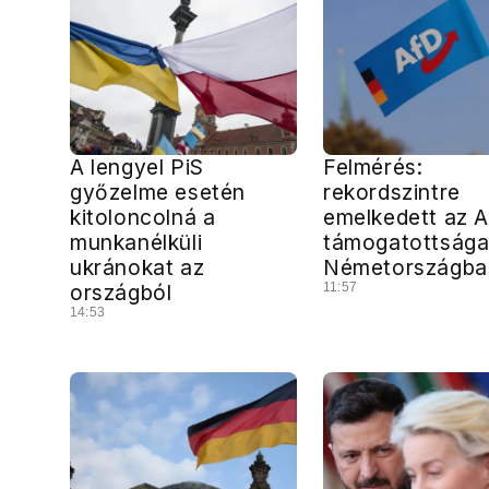
A lengyel PiS
Felmérés:
győzelme esetén
rekordszintre
kitoloncolná a
emelkedett az 
munkanélküli
támogatottság
ukránokat az
Németországba
országból
11:57
14:53