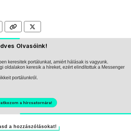
dves Olvasóink!
n keresitek portálunkat, amiért hálásak is vagyunk.
i oldalakon keresik a híreket, ezért elindítottuk a Messenger
kkeit portálunkról.
ratkozom a hírcsatornára!
sd a hozzászólásokat!