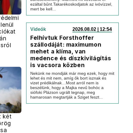
ezáltal bűnt.Takarékoskodjatok az ivóvízzel,
mert be kell...
védelmi
tlenül
Videók
2026.08.02 | 12:54
ciókat
Felhívtuk Forsthoffer
rán
szállodáját: maximumon
ásról
mehet a klíma, van
medence és díszkivilágítás
is vacsora közben
Nekünk ne mondják már meg ezek, hogy mit
lehet és mit nem, amíg ők bort isznak és
vizet prédikálnak…Most arról nem is
beszélünk, hogy a Majka nevű bohóc a
siófoki Plázson ugrált tegnap, meg
hamarosan megtartják a Sziget feszt...
 két
örög
ása