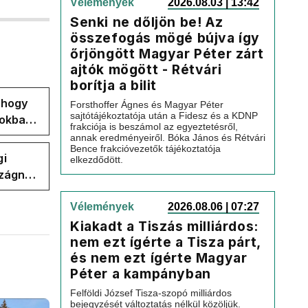
Vélemények
2026.08.03 | 13:42
Senki ne dőljön be! Az
összefogás mögé bújva így
őrjöngött Magyar Péter zárt
ajtók mögött - Rétvári
borítja a bilit
, hogy
Forsthoffer Ágnes és Magyar Péter
sajtótájékoztatója után a Fidesz és a KDNP
pokban
frakciója is beszámol az egyeztetésről,
annak eredményeiről. Bóka János és Rétvári
Bence frakcióvezetők tájékoztatója
gi
elkezdődött.
szágnak
Vélemények
2026.08.06 | 07:27
Kiakadt a Tiszás milliárdos:
nem ezt ígérte a Tisza párt,
és nem ezt ígérte Magyar
Péter a kampányban
Felföldi József Tisza-szopó milliárdos
bejegyzését változtatás nélkül közöljük.