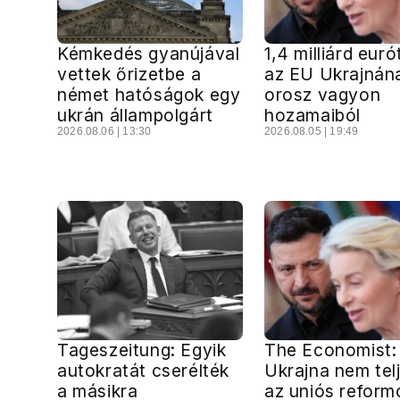
Kémkedés gyanújával
1,4 milliárd euró
vettek őrizetbe a
az EU Ukrajnán
német hatóságok egy
orosz vagyon
ukrán állampolgárt
hozamaiból
2026.08.06 | 13:30
2026.08.05 | 19:49
Tageszeitung: Egyik
The Economist:
autokratát cserélték
Ukrajna nem telj
a másikra
az uniós reform