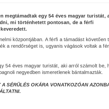
n megtámadtak egy 54 éves magyar turistát, 
ni, mi történhetett pontosan, de a férfi
 keveredett.
nelmi központjában. A férfi a támadást követően t
ték a rendőrséget is, ugyanis vágások voltak a fér
egy 54 éves magyar turistát, aki arról számolt be,
Spagnoli negyedben ismeretlenek bántalmazták.
Y A SÉRÜLÉS OKÁRA VONATKOZÓAN AZONB
LTATNI.