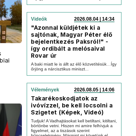
Videók
2026.08.04 | 14:34
"Azonnal küldjétek ki a
sajtónak, Magyar Péter élő
bejelentkezés Paksról!" -
így ordibált a melósaival
s
Rovar úr
biai
A baki miatt le is állt az élő közvetítésük…Így
őrjöng a nárcisztikus miniszt...
Vélemények
2026.08.05 | 14:06
Takarékoskodjatok az
ivóvízzel, be kell locsolni a
Szigetet (Képek, Videó)
Tudjuk! A Vadhajtásokat kell betiltani, kitiltani,
börtönbe vetni. Hiszen mi amire felhívjuk a
figyelmet, az a tiszások szerint
bűncselekmény. Mármint mi követünk el