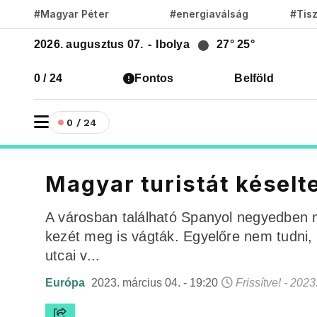
#Magyar Péter
#energiaválság
#Tis
2026. augusztus 07.
-
Ibolya
27°
25°
0 / 24
Fontos
Belföld
0 / 24
Magyar turistát késel
A városban található Spanyol negyedben 
kezét meg is vágták. Egyelőre nem tudni, m
utcai v...
Európa
2023. március 04. - 19:20
Frissítve! - 2023