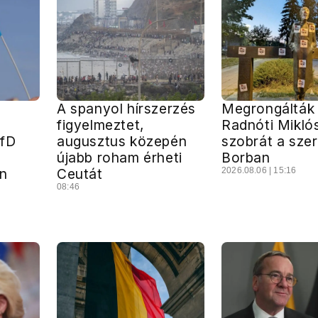
A spanyol hírszerzés
Megrongálták
figyelmeztet,
Radnóti Mikló
AfD
augusztus közepén
szobrát a szer
a
újabb roham érheti
Borban
n
Ceutát
2026.08.06 | 15:16
08:46