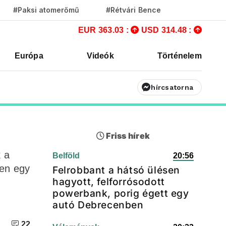
#Paksi atomerőmű
#Rétvári Bence
EUR 363.03 :
USD 314.48 :
Európa
Videók
Történelem
hírcsatorna
Friss hírek
 a
Belföld
20:56
ően egy
Felrobbant a hátsó ülésen
hagyott, felforrósodott
powerbank, porig égett egy
autó Debrecenben
22