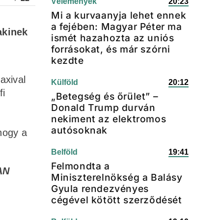
Vélemények
20:23
Mi a kurvaanyja lehet ennek
a fejében: Magyar Péter ma
akinek
ismét hazahozta az uniós
forrásokat, és már szórni
kezdte
axival
Külföld
20:12
fi
„Betegség és őrület” –
Donald Trump durván
nekiment az elektromos
autósoknak
 hogy a
Belföld
19:41
Felmondta a
AN
Miniszterelnökség a Balásy
Gyula rendezvényes
cégével kötött szerződését