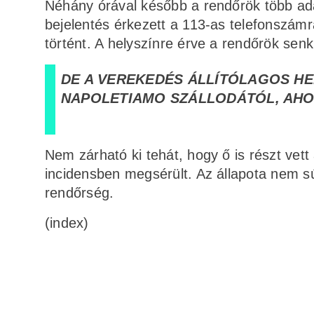
Néhány órával később a rendőrök több ada
bejelentés érkezett a 113-as telefonszám
történt. A helyszínre érve a rendőrök senkit
DE A VEREKEDÉS ÁLLÍTÓLAGOS HE
NAPOLETIAMO SZÁLLODÁTÓL, AHOL
Nem zárható ki tehát, hogy ő is részt vet
incidensben megsérült. Az állapota nem súl
rendőrség.
(index)