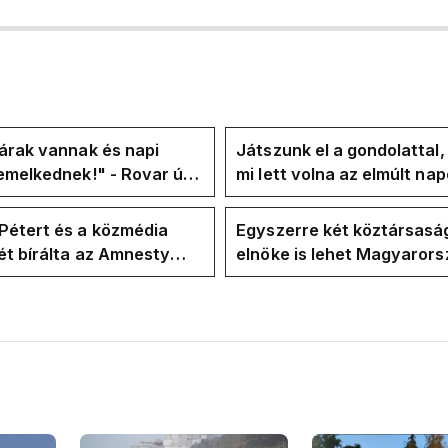
árak vannak és napi
Játszunk el a gondolattal
emelkednek!" - Rovar úr
mi lett volna az elmúlt na
k-oldalán lázadnak a
rezsicsökkentés nélkül
k
Pétert és a közmédia
Egyszerre két köztársasá
t bírálta az Amnesty
elnöke is lehet Magyaror
ional a Klubrádióban
jövő hétre