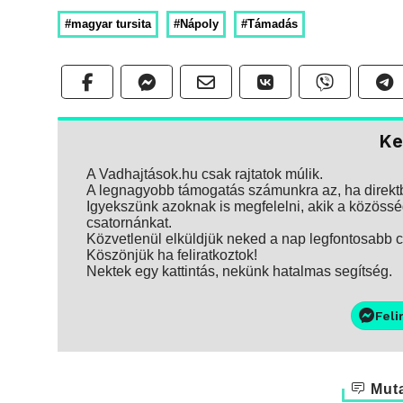
#magyar tursita
#Nápoly
#Támadás
Ke
A Vadhajtások.hu csak rajtatok múlik.
A legnagyobb támogatás számunkra az, ha direktbe
Igyekszünk azoknak is megfelelni, akik a közösség
csatornánkat.
Közvetlenül elküldjük neked a nap legfontosabb ci
Köszönjük ha feliratkoztok!
Nektek egy kattintás, nekünk hatalmas segítség.
Feli
Muta