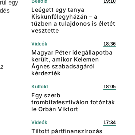
Belföld
19:10
rül egy
Leégett egy tanya
edés
Kiskunfélegyházán – a
tűzben a tulajdonos is életét
vesztette
Videók
18:36
Magyar Péter idegállapotba
került, amikor Kelemen
Ágnes szabadságáról
az
kérdezték
a
Külföld
18:05
Egy szerb
trombitafesztiválon fotózták
le Orbán Viktort
Videók
17:34
Tiltott pártfinanszírozás