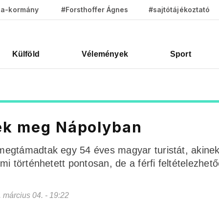
za-kormány
#Forsthoffer Ágnes
#sajtótájékoztató
Külföld
Vélemények
Sport
tek meg Nápolyban
megtámadtak egy 54 éves magyar turistát, akinek
i történhetett pontosan, de a férfi feltételezhet
. március 04. - 19:22