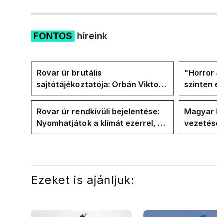
FONTOS
híreink
Rovar úr brutális
"Horror 
sajtótájékoztatója: Orbán Viktor
szinten 
és a Vadhajtások a felelős a
Faceboo
kialakult helyzetért
Tiszáso
Rovar úr rendkívüli bejelentése:
Magyar 
Nyomhatjátok a klímát ezerrel, a
vezetésé
hűtőket letekerhetitek, vége az
Internat
energiaválságnak
Ezeket is ajánljuk: