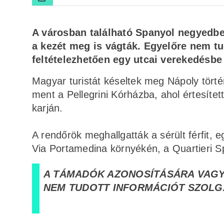
A városban található Spanyol negyedbe
a kezét meg is vágták. Egyelőre nem tud
feltételezhetően egy utcai verekedésbe
Magyar turistát késeltek meg Nápoly törté
ment a Pellegrini Kórházba, ahol értesítet
karján.
A rendőrök meghallgatták a sérült férfit, 
Via Portamedina környékén, a Quartieri 
A TÁMADÓK AZONOSÍTÁSÁRA VAG
NEM TUDOTT INFORMÁCIÓT SZOLGÁ