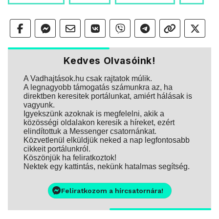
Kedves Olvasóink!
A Vadhajtások.hu csak rajtatok múlik.
A legnagyobb támogatás számunkra az, ha
direktben keresitek portálunkat, amiért hálásak is
vagyunk.
Igyekszünk azoknak is megfelelni, akik a
közösségi oldalakon keresik a híreket, ezért
elindítottuk a Messenger csatornánkat.
Közvetlenül elküldjük neked a nap legfontosabb
cikkeit portálunkról.
Köszönjük ha feliratkoztok!
Nektek egy kattintás, nekünk hatalmas segítség.
Feliratkozom a hírcsatornára!