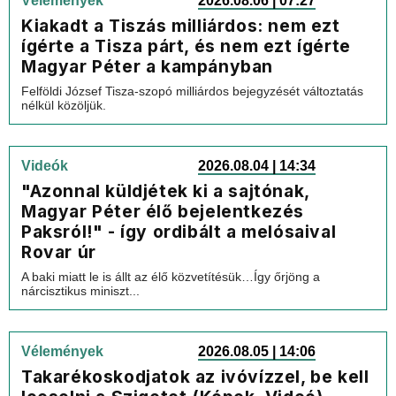
Vélemények
2026.08.06 | 07:27
Kiakadt a Tiszás milliárdos: nem ezt
ígérte a Tisza párt, és nem ezt ígérte
Magyar Péter a kampányban
Felföldi József Tisza-szopó milliárdos bejegyzését változtatás
nélkül közöljük.
Videók
2026.08.04 | 14:34
"Azonnal küldjétek ki a sajtónak,
Magyar Péter élő bejelentkezés
Paksról!" - így ordibált a melósaival
Rovar úr
A baki miatt le is állt az élő közvetítésük…Így őrjöng a
nárcisztikus miniszt...
Vélemények
2026.08.05 | 14:06
Takarékoskodjatok az ivóvízzel, be kell