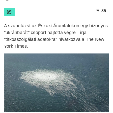
85
A szabotázst az Északi Áramlatokon egy bizonyos
"ukránbarát" csoport hajtotta végre - írja
"titkosszolgálati adatokra" hivatkozva a The New
York Times.