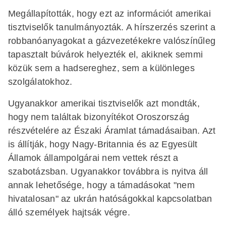
Megállapították, hogy ezt az információt amerikai
tisztviselők tanulmányozták. A hírszerzés szerint a
robbanóanyagokat a gázvezetékekre valószínűleg
tapasztalt búvárok helyezték el, akiknek semmi
közük sem a hadsereghez, sem a különleges
szolgálatokhoz.
Ugyanakkor amerikai tisztviselők azt mondták,
hogy nem találtak bizonyítékot Oroszország
részvételére az Északi Áramlat támadásaiban. Azt
is állítják, hogy Nagy-Britannia és az Egyesült
Államok állampolgárai nem vettek részt a
szabotázsban. Ugyanakkor továbbra is nyitva áll
annak lehetősége, hogy a támadásokat "nem
hivatalosan" az ukrán hatóságokkal kapcsolatban
álló személyek hajtsák végre.