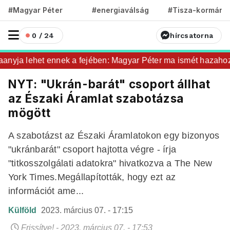
#Magyar Péter
#energiaválság
#Tisza-kormány
0 / 24
hírcsatorna
nyja lehet ennek a fejében: Magyar Péter ma ismét hazahozta 
NYT: "Ukrán-barát" csoport állhat
az Északi Áramlat szabotázsa
mögött
A szabotázst az Északi Áramlatokon egy bizonyos
"ukránbarát" csoport hajtotta végre - írja
"titkosszolgálati adatokra" hivatkozva a The New
York Times.Megállapították, hogy ezt az
információt ame...
Külföld
2023. március 07. - 17:15
Frissítve! - 2023. március 07. - 17:53