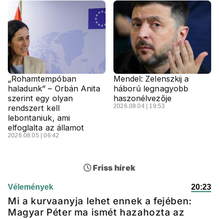
„Rohamtempóban
Mendel: Zelenszkij a
haladunk” – Orbán Anita
háború legnagyobb
szerint egy olyan
haszonélvezője
2026.08.04 | 19:53
rendszert kell
lebontaniuk, ami
elfoglalta az államot
2026.08.05 | 06:42
Friss hírek
Vélemények
20:23
Mi a kurvaanyja lehet ennek a fejében:
Magyar Péter ma ismét hazahozta az