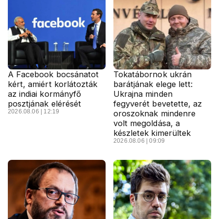
A Facebook bocsánatot
Tokatábornok ukrán
kért, amiért korlátozták
barátjának elege lett:
az indiai kormányfő
Ukrajna minden
posztjának elérését
fegyverét bevetette, az
2026.08.06 | 12:19
oroszoknak mindenre
volt megoldása, a
készletek kimerültek
2026.08.06 | 09:09