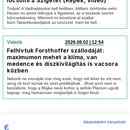
locsolni a Szigetet (Képek, Videó)
Tudjuk! A Vadhajtásokat kell betiltani, kitiltani, börtönbe vetni.
Hiszen mi amire felhívjuk a figyelmet, az a tiszások szerint
bűncselekmény. Mármint mi követünk el ezáltal
bűnt.Takarékoskodjatok az ivóvízzel, mert be kell...
Videók
2026.08.02 | 12:54
Felhívtuk Forsthoffer szállodáját:
maximumon mehet a klíma, van
medence és díszkivilágítás is vacsora
közben
Nekünk ne mondják már meg ezek, hogy mit lehet és mit nem,
amíg ők bort isznak és vizet prédikálnak…Most arról nem is
beszélünk, hogy a Majka nevű bohóc a siófoki Plázson ugrált
tegnap, meg hamarosan megtartják a Sziget feszt...
Adatvédelmi irányelvek