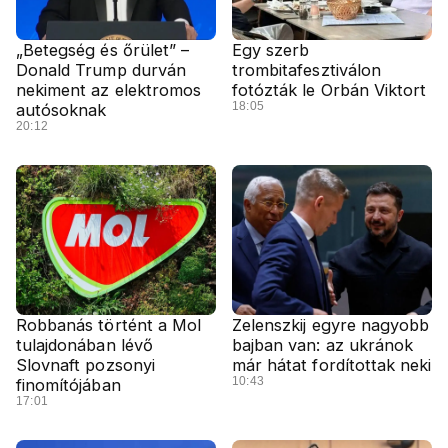
„Betegség és őrület” –
Egy szerb
Donald Trump durván
trombitafesztiválon
nekiment az elektromos
fotózták le Orbán Viktort
18:05
autósoknak
20:12
Robbanás történt a Mol
Zelenszkij egyre nagyobb
tulajdonában lévő
bajban van: az ukránok
Slovnaft pozsonyi
már hátat fordítottak neki
10:43
finomítójában
17:01