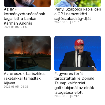
Az IMF
Panyi Szabolcs kapja idén
kormányzótanácsának
a CPJ nemzetközi
tagja lett a bankár
sajtószabadság-díját
2026.08.05 | 17:57
Kármán András
2026.08.05 | 21:50
Az oroszok ballisztikus
Fegyveres férfit
rakétákkal támadták
tartóztattak le Donald
Kijevet
Trump kaliforniai
2026.08.05 | 08:38
golfklubjánál az elnök
látogatása előtt
2026.08.05 | 07:12