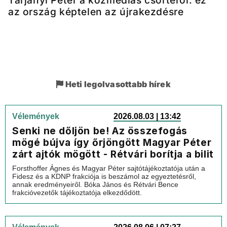
Tarjányi Péter a közmédiás csörtéről: ez
az ország képtelen az újrakezdésre
Heti legolvasottabb hírek
Vélemények
2026.08.03 | 13:42
Senki ne dőljön be! Az összefogás
mögé bújva így őrjöngött Magyar Péter
zárt ajtók mögött - Rétvári borítja a bilit
Forsthoffer Ágnes és Magyar Péter sajtótájékoztatója után a
Fidesz és a KDNP frakciója is beszámol az egyeztetésről,
annak eredményeiről. Bóka János és Rétvári Bence
frakcióvezetők tájékoztatója elkezdődött.