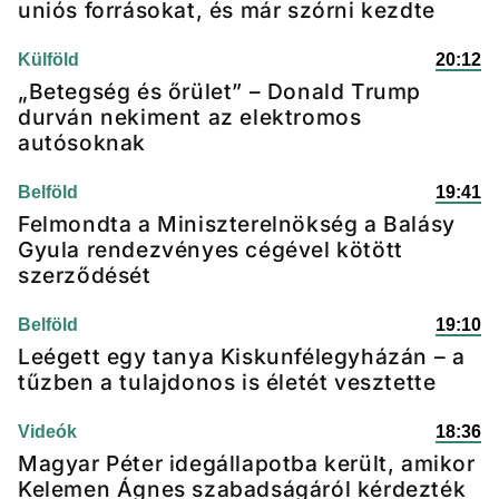
uniós forrásokat, és már szórni kezdte
Külföld
20:12
„Betegség és őrület” – Donald Trump
durván nekiment az elektromos
autósoknak
Belföld
19:41
Felmondta a Miniszterelnökség a Balásy
Gyula rendezvényes cégével kötött
szerződését
Belföld
19:10
Leégett egy tanya Kiskunfélegyházán – a
tűzben a tulajdonos is életét vesztette
Videók
18:36
Magyar Péter idegállapotba került, amikor
Kelemen Ágnes szabadságáról kérdezték