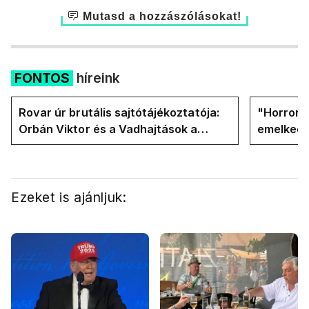
Mutasd a hozzászólásokat!
FONTOS
híreink
Rovar úr brutális sajtótájékoztatója:
"Horror á
Orbán Viktor és a Vadhajtások a
emelkedn
felelős a kialakult helyzetért
oldalán l
Ezeket is ajánljuk: