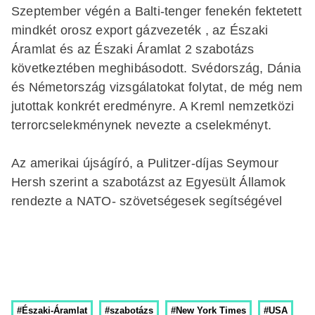
Szeptember végén a Balti-tenger fenekén fektetett
mindkét orosz export gázvezeték , az Északi
Áramlat és az Északi Áramlat 2 szabotázs
következtében meghibásodott. Svédország, Dánia
és Németország vizsgálatokat folytat, de még nem
jutottak konkrét eredményre. A Kreml nemzetközi
terrorcselekménynek nevezte a cselekményt.
Az amerikai újságíró, a Pulitzer-díjas Seymour
Hersh szerint a szabotázst az Egyesült Államok
rendezte a NATO- szövetségesek segítségével
#Északi-Áramlat
#szabotázs
#New York Times
#USA