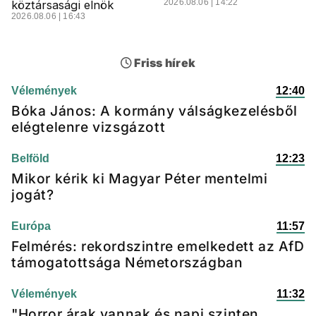
2026.08.06 | 14:22
köztársasági elnök
2026.08.06 | 16:43
Friss hírek
Vélemények
12:40
Bóka János: A kormány válságkezelésből
elégtelenre vizsgázott
Belföld
12:23
Mikor kérik ki Magyar Péter mentelmi
jogát?
Európa
11:57
Felmérés: rekordszintre emelkedett az AfD
támogatottsága Németországban
Vélemények
11:32
"Horror árak vannak és napi szinten