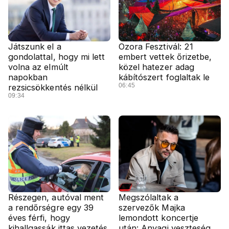
Játszunk el a
Ozora Fesztivál: 21
gondolattal, hogy mi lett
embert vettek őrizetbe,
volna az elmúlt
közel hatezer adag
napokban
kábítószert foglaltak le
06:45
rezsicsökkentés nélkül
09:34
Részegen, autóval ment
Megszólaltak a
a rendőrségre egy 39
szervezők Majka
éves férfi, hogy
lemondott koncertje
kihallgassák ittas vezetés
után: Anyagi veszteség