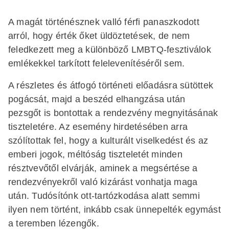
A magát történésznek valló férfi panaszkodott
arról, hogy érték őket üldöztetések, de nem
feledkezett meg a különböző LMBTQ-fesztiválok
emlékekkel tarkított felelevenítéséről sem.
A részletes és átfogó történeti előadásra sütöttek
pogácsát, majd a beszéd elhangzása után
pezsgőt is bontottak a rendezvény megnyitásának
tiszteletére. Az esemény hirdeté­sében arra
szólítottak fel, hogy a kulturált viselkedést és az
emberi jogok, méltóság tiszteletét minden
résztvevőtől elvárják, aminek a megsértése a
rendezvényekről való kizárást vonhatja maga
után. Tudósítónk ott-tartózkodása alatt semmi
ilyen nem történt, inkább csak ünnepelték egymást
a teremben lézengők.