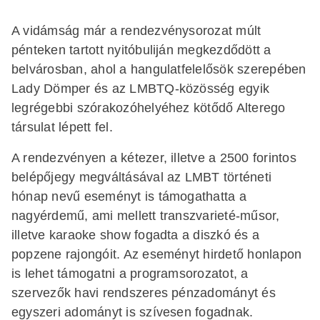
A vidámság már a rendezvénysorozat múlt
pénteken tartott nyitóbuliján megkezdődött a
belvárosban, ahol a hangulatfelelősök szerepében
Lady Dömper és az LMBTQ-közösség egyik
legrégebbi szórakozóhelyéhez kötődő Alterego
társulat lépett fel.
A rendezvényen a kétezer, illetve a 2500 forintos
belépőjegy megváltásával az LMBT történeti
hónap nevű eseményt is támogathatta a
nagyérdemű, ami mellett transzvarieté-műsor,
illetve ­karaoke show fogadta a diszkó és a
popzene rajongóit. Az eseményt hirdető honlapon
is lehet támogatni a programsorozatot, a
szervezők havi rendszeres pénzadományt és
egyszeri adományt is szívesen fogadnak.