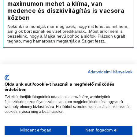
maximumon mehet a klíma, van
medence és díszkivilágítás is vacsora
közben
Nekünk ne mondják már meg ezek, hogy mit lehet és mit nem,
amíg ők bort isznak és vizet prédikálnak…Most arról nem is
beszélünk, hogy a Majka nevű bohóc a siófoki Plázson ugrált
tegnap, meg hamarosan megtartják a Sziget feszt...
Adatvédelmi irányelvek
Oldalunk süti/cookie-t használ a megfelelő működés
vadhajtások
érdekében
Ezt elküldhetjük látogatóink adatainak elemzésére, webhelyünk
fejlesztésére, személyre szabott tartalom megjelenítésére és nagyszerű
webhely-élmény biztosítására. Ha többet szeretne tudni az általunk használt
Szerkesztőség:
szerk@vadhajtasok.hu
cookies, nyissa meg a beállításokat.
Modi:
moderator@vadhajtasok.hu
Adatvédelem
Impresszum
Szerzői jogok
Mindent elfogad
Nem fogadom el