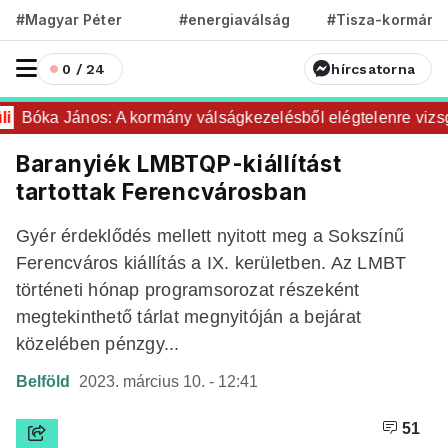
#Magyar Péter
#energiaválság
#Tisza-kormány
0 / 24
hírcsatorna
Bóka János: A kormány válságkezelésből elégtelenre vizsgá
Baranyiék LMBTQP-kiállítást
tartottak Ferencvárosban
Gyér érdeklődés mellett nyitott meg a Sokszínű
Ferencváros kiállítás a IX. kerületben. Az LMBT
történeti hónap programsorozat részeként
megtekinthető tárlat megnyitóján a bejárat
közelében pénzgy...
Belföld
2023. március 10. - 12:41
51