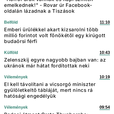
emelkednek!" - Rovar úr Facebook-
oldalán lázadnak a Tiszások
Belföld
11:10
Emberi ürülékkel akart kizsarolni több
millió forintot volt főnökétől egy kirúgott
budaörsi férfi
Külföld
10:43
Zelenszkij egyre nagyobb bajban van: az
ukránok már hátat fordítottak neki
Vélemények
10:19
El kell távolítani a vicsorgó miniszter
gyülöletkeltő tábláját, mert nincs rá
hatósági engedélyük
Vélemények
09:54