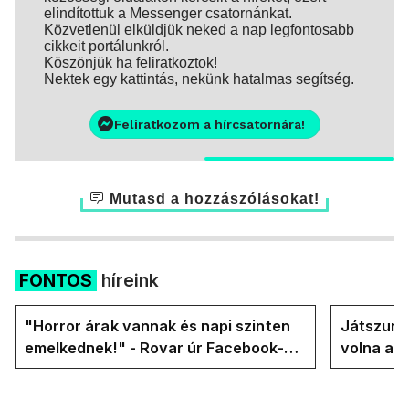
elindítottuk a Messenger csatornánkat.
Közvetlenül elküldjük neked a nap legfontosabb
cikkeit portálunkról.
Köszönjük ha feliratkoztok!
Nektek egy kattintás, nekünk hatalmas segítség.
Feliratkozom a hírcsatornára!
Mutasd a hozzászólásokat!
FONTOS
híreink
"Horror árak vannak és napi szinten
Játszunk 
emelkednek!" - Rovar úr Facebook-
volna az
oldalán lázadnak a Tiszások
rezsicsök