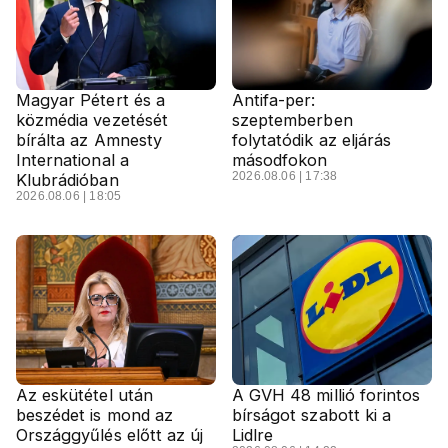
Magyar Pétert és a
Antifa-per:
közmédia vezetését
szeptemberben
bírálta az Amnesty
folytatódik az eljárás
International a
másodfokon
2026.08.06 | 17:38
Klubrádióban
2026.08.06 | 18:05
Az eskütétel után
A GVH 48 millió forintos
beszédet is mond az
bírságot szabott ki a
Országgyűlés előtt az új
Lidlre