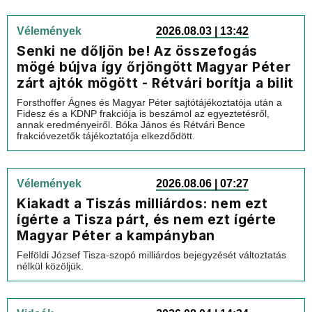
Vélemények
2026.08.03 | 13:42
Senki ne dőljön be! Az összefogás
mögé bújva így őrjöngött Magyar Péter
zárt ajtók mögött - Rétvári borítja a bilit
Forsthoffer Ágnes és Magyar Péter sajtótájékoztatója után a
Fidesz és a KDNP frakciója is beszámol az egyeztetésről,
annak eredményeiről. Bóka János és Rétvári Bence
frakcióvezetők tájékoztatója elkezdődött.
Vélemények
2026.08.06 | 07:27
Kiakadt a Tiszás milliárdos: nem ezt
ígérte a Tisza párt, és nem ezt ígérte
Magyar Péter a kampányban
Felföldi József Tisza-szopó milliárdos bejegyzését változtatás
nélkül közöljük.