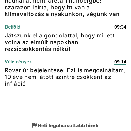
Radnai átment Greta Thunbergbe:
szárazon leírta, hogy itt van a
klímaváltozás a nyakunkon, végünk van
Belföld
09:34
Játszunk el a gondolattal, hogy mi lett
volna az elmúlt napokban
rezsicsökkentés nélkül
Vélemények
09:14
Rovar úr bejelentése: Ezt is megcsináltam,
10 éve nem látott szintre csökkent az
infláció
Heti legolvasottabb hírek