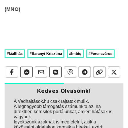
(MNO)
#kiállítás
#Baranyi Krisztina
#lmbtq
#Ferencváros
Kedves Olvasóink!
A Vadhajtások.hu csak rajtatok múlik.
A legnagyobb támogatás számunkra az, ha
direktben keresitek portálunkat, amiért hálásak is
vagyunk.
Igyekszünk azoknak is megfelelni, akik a
közösségi oldalakon keresik a híreket, ezért