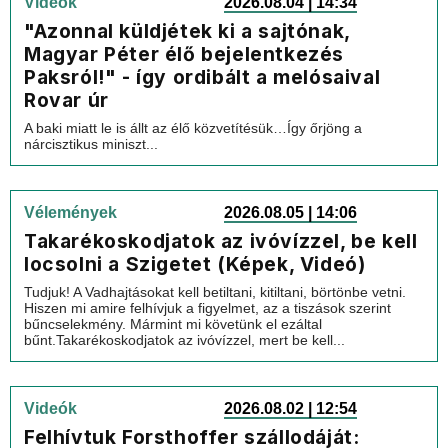
Videók
2026.08.04 | 14:34
"Azonnal küldjétek ki a sajtónak,
Magyar Péter élő bejelentkezés
Paksról!" - így ordibált a melósaival
Rovar úr
A baki miatt le is állt az élő közvetítésük…Így őrjöng a
nárcisztikus miniszt...
Vélemények
2026.08.05 | 14:06
Takarékoskodjatok az ivóvízzel, be kell
locsolni a Szigetet (Képek, Videó)
Tudjuk! A Vadhajtásokat kell betiltani, kitiltani, börtönbe vetni.
Hiszen mi amire felhívjuk a figyelmet, az a tiszások szerint
bűncselekmény. Mármint mi követünk el ezáltal
bűnt.Takarékoskodjatok az ivóvízzel, mert be kell...
Videók
2026.08.02 | 12:54
Felhívtuk Forsthoffer szállodáját: