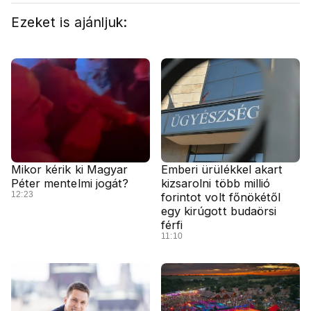
Ezeket is ajánljuk:
Mikor kérik ki Magyar
Emberi ürülékkel akart
Péter mentelmi jogát?
kizsarolni több millió
12:23
forintot volt főnökétől
egy kirúgott budaörsi
férfi
11:10