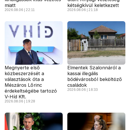
miatt
kétségkívül keletkezett
2026.08.06 | 22:11
2026.08.06 | 21:18
Megnyerte első
Elmentek Szalonnáról a
közbeszerzését a
kassai illegális
választások óta a
bódévárosból beköltöző
Mészáros Lőrinc
családok
2026.08.06 | 18:33
érdekeltségébe tartozó
V-Híd Kft.
2026.08.06 | 19:28