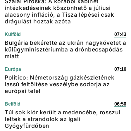
Szalai Piroska: A korábbi kabinet
intézkedéseinek köszönhető a júliusi
alacsony infláció, a Tisza lépései csak
drágulást hoztak azóta
Külföld
07:43
Bulgária bekérette az ukrán nagykövetet a
külügyminisztériumba a drónbecsapódás
miatt
Európa
07:16
Politico: Németország gázkészletének
lassú feltöltése veszélybe sodorja az
európai telet
Belföld
06:50
Túl sok klór került a medencébe, rosszul
lettek a strandolók az Igali
Gyógyfürdőben