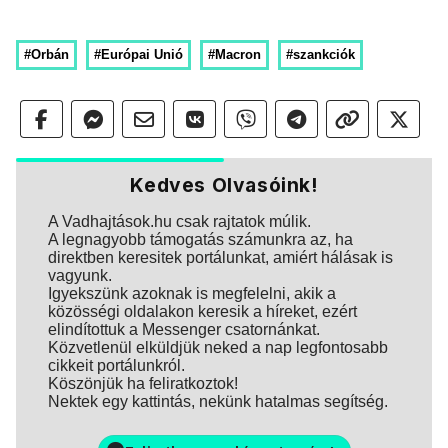
#Orbán
#Európai Unió
#Macron
#szankciók
Kedves Olvasóink!
A Vadhajtások.hu csak rajtatok múlik.
A legnagyobb támogatás számunkra az, ha
direktben keresitek portálunkat, amiért hálásak is
vagyunk.
Igyekszünk azoknak is megfelelni, akik a
közösségi oldalakon keresik a híreket, ezért
elindítottuk a Messenger csatornánkat.
Közvetlenül elküldjük neked a nap legfontosabb
cikkeit portálunkról.
Köszönjük ha feliratkoztok!
Nektek egy kattintás, nekünk hatalmas segítség.