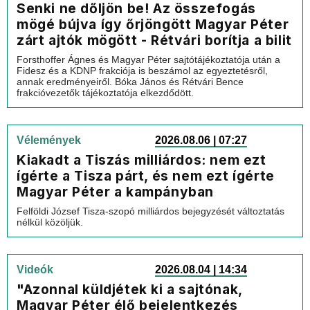
Senki ne dőljön be! Az összefogás
mögé bújva így őrjöngött Magyar Péter
zárt ajtók mögött - Rétvári borítja a bilit
Forsthoffer Ágnes és Magyar Péter sajtótájékoztatója után a
Fidesz és a KDNP frakciója is beszámol az egyeztetésről,
annak eredményeiről. Bóka János és Rétvári Bence
frakcióvezetők tájékoztatója elkezdődött.
Vélemények
2026.08.06 | 07:27
Kiakadt a Tiszás milliárdos: nem ezt
ígérte a Tisza párt, és nem ezt ígérte
Magyar Péter a kampányban
Felföldi József Tisza-szopó milliárdos bejegyzését változtatás
nélkül közöljük.
Videók
2026.08.04 | 14:34
"Azonnal küldjétek ki a sajtónak,
Magyar Péter élő bejelentkezés