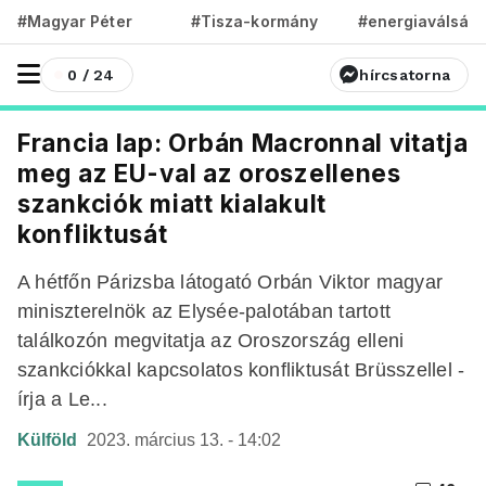
#Magyar Péter
#Tisza-kormány
#energiaválság
0 / 24
hírcsatorna
Francia lap: Orbán Macronnal vitatja
meg az EU-val az oroszellenes
szankciók miatt kialakult
konfliktusát
A hétfőn Párizsba látogató Orbán Viktor magyar
miniszterelnök az Elysée-palotában tartott
találkozón megvitatja az Oroszország elleni
szankciókkal kapcsolatos konfliktusát Brüsszellel -
írja a Le...
Külföld
2023. március 13. - 14:02