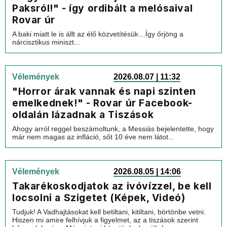
Paksról!" - így ordibált a melósaival
Rovar úr
A baki miatt le is állt az élő közvetítésük…Így őrjöng a
nárcisztikus miniszt...
Vélemények
2026.08.07 | 11:32
"Horror árak vannak és napi szinten
emelkednek!" - Rovar úr Facebook-
oldalán lázadnak a Tiszások
Ahogy arról reggel beszámoltunk, a Messiás bejelentette, hogy
már nem magas az infláció, sőt 10 éve nem látot...
Vélemények
2026.08.05 | 14:06
Takarékoskodjatok az ivóvízzel, be kell
locsolni a Szigetet (Képek, Videó)
Tudjuk! A Vadhajtásokat kell betiltani, kitiltani, börtönbe vetni.
Hiszen mi amire felhívjuk a figyelmet, az a tiszások szerint