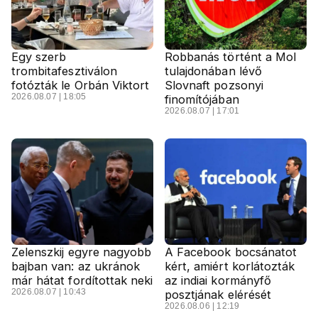
Egy szerb
Robbanás történt a Mol
trombitafesztiválon
tulajdonában lévő
fotózták le Orbán Viktort
Slovnaft pozsonyi
2026.08.07 | 18:05
finomítójában
2026.08.07 | 17:01
Zelenszkij egyre nagyobb
A Facebook bocsánatot
bajban van: az ukránok
kért, amiért korlátozták
már hátat fordítottak neki
az indiai kormányfő
2026.08.07 | 10:43
posztjának elérését
2026.08.06 | 12:19