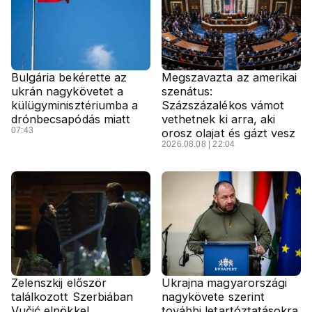
Bulgária bekérette az
Megszavazta az amerikai
ukrán nagykövetet a
szenátus:
külügyminisztériumba a
Százszázalékos vámot
drónbecsapódás miatt
vethetnek ki arra, aki
07:43
orosz olajat és gázt vesz
2026.08.08 | 22:04
Zelenszkij először
Ukrajna magyarországi
találkozott Szerbiában
nagykövete szerint
Vučić elnökkel
további letartóztatásokra