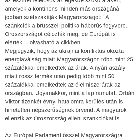
az eszmei felelősök az egekbe szökő árakért,
amelyek a kontinens minden más országánál
jobban szétszakítják Magyarországot: "A
szankciók a brüsszeli politika háborús fegyvere.
Oroszországot célozták meg, de Európát is
elérték" - olvasható a cikkben.
Megjegyzik, hogy az ukrajnai konfliktus okozta
energiaválság miatt Magyarországon több mint 25
százalékkal emelkedtek az árak. A nyári aszály
miatt rossz termés után pedig több mint 50
százalékkal emelkedtek az élelmiszerárak az
országban. Ugyanakkor, mint a lap rámutat, Orbán
Viktor tizenkét évnyi hatalomra kerülés után is
hihetetlen népszerűségnek örvend. A magyarok
ellenzik az Oroszország elleni szankciókat is.
Az Európai Parlament ősszel Magyarországra