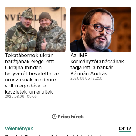
Tokatábornok ukrán
Az IMF
barátjának elege lett:
kormányzótanácsának
Ukrajna minden
tagja lett a bankár
fegyverét bevetette, az
Kármán András
2026.08.05 | 21:50
oroszoknak mindenre
volt megoldása, a
készletek kimerültek
2026.08.06 | 09:09
Friss hírek
Vélemények
08:12