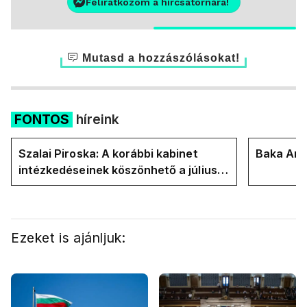
Feliratkozom a hírcsatornára!
Mutasd a hozzászólásokat!
FONTOS
híreink
Szalai Piroska: A korábbi kabinet
Baka Andr
intézkedéseinek köszönhető a júliusi
alacsony infláció, a Tisza lépései csak
drágulást hoztak azóta
Ezeket is ajánljuk: