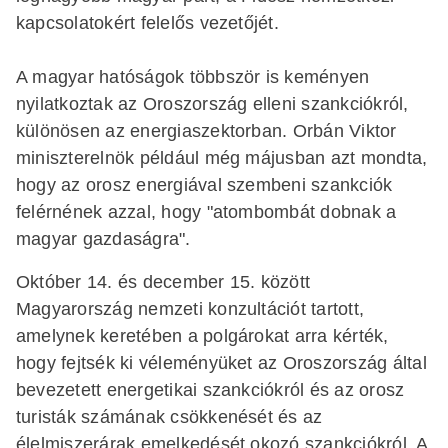
kapcsolatokért felelős vezetőjét.
A magyar hatóságok többször is keményen
nyilatkoztak az Oroszország elleni szankciókról,
különösen az energiaszektorban. Orbán Viktor
miniszterelnök például még májusban azt mondta,
hogy az orosz energiával szembeni szankciók
felérnének azzal, hogy "atombombát dobnak a
magyar gazdaságra".
Október 14. és december 15. között
Magyarország nemzeti konzultációt tartott,
amelynek keretében a polgárokat arra kérték,
hogy fejtsék ki véleményüket az Oroszország által
bevezetett energetikai szankciókról és az orosz
turisták számának csökkenését és az
élelmiszerárak emelkedését okozó szankciókról. A