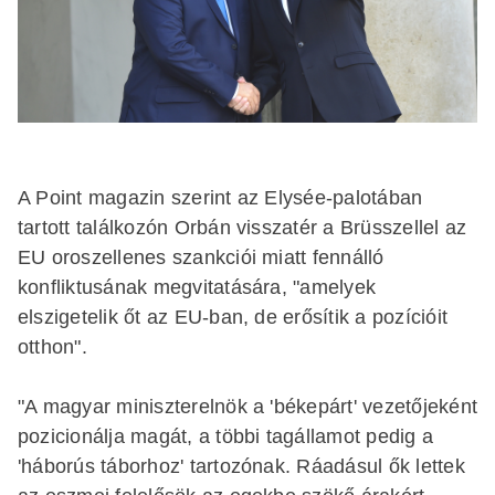
A Point magazin szerint az Elysée-palotában
tartott találkozón Orbán visszatér a Brüsszellel az
EU oroszellenes szankciói miatt fennálló
konfliktusának megvitatására, "amelyek
elszigetelik őt az EU-ban, de erősítik a pozícióit
otthon".
"A magyar miniszterelnök a 'békepárt' vezetőjeként
pozicionálja magát, a többi tagállamot pedig a
'háborús táborhoz' tartozónak. Ráadásul ők lettek