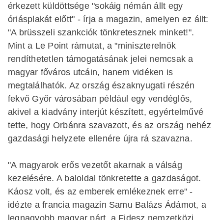
érkezett küldöttsége "sokáig némán állt egy
óriásplakát előtt" - írja a magazin, amelyen ez állt:
"A brüsszeli szankciók tönkretesznek minket!".
Mint a Le Point rámutat, a "miniszterelnök
rendíthetetlen támogatásának jelei nemcsak a
magyar főváros utcáin, hanem vidéken is
megtalálhatók. Az ország északnyugati részén
fekvő Győr városában például egy vendéglős,
akivel a kiadvány interjút készített, egyértelművé
tette, hogy Orbánra szavazott, és az ország nehéz
gazdasági helyzete ellenére újra rá szavazna.
"A magyarok erős vezetőt akarnak a válság
kezelésére. A baloldal tönkretette a gazdaságot.
Káosz volt, és az emberek emlékeznek erre" -
idézte a francia magazin Samu Balázs Ádámot, a
legnagyobb magyar párt, a Fidesz nemzetközi