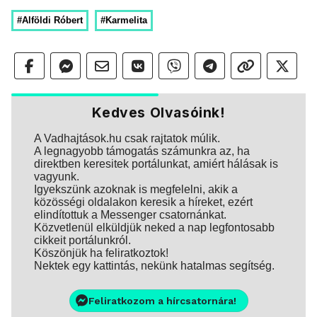
#Alföldi Róbert
#Karmelita
Kedves Olvasóink!
A Vadhajtások.hu csak rajtatok múlik.
A legnagyobb támogatás számunkra az, ha
direktben keresitek portálunkat, amiért hálásak is
vagyunk.
Igyekszünk azoknak is megfelelni, akik a
közösségi oldalakon keresik a híreket, ezért
elindítottuk a Messenger csatornánkat.
Közvetlenül elküldjük neked a nap legfontosabb
cikkeit portálunkról.
Köszönjük ha feliratkoztok!
Nektek egy kattintás, nekünk hatalmas segítség.
Feliratkozom a hírcsatornára!