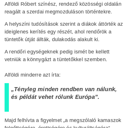
Alföldi Róbert színész, rendező közösségi oldalán
reagált a szerdai megmozduláson történtekre.
A helyszíni tudósítások szerint a diákok áttörték az
ideiglenes kerítés egy részét, ahol rendőrök a
tüntetők útját állták, dulakodás alakult ki.
A rendőri egységeknek pedig ismét be kellett
vetniük a könnygázt a tüntetőkkel szemben.
Alföldi minderre azt írta:
„Tényleg minden rendben van nálunk,
és példát vehet rólunk Európa”.
Majd felhívta a figyelmet „a megszólaló kamaszok
felnőttségére, érettségére és kulturáltságára”.