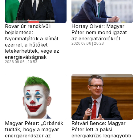
Rovar úr rendkívüli
Hortay Olivér: Magyar
bejelentése:
Péter nem mond igazat
Nyomhatjátok a klímát
az energiatárolókról
2026.08.06 | 20:23
ezerrel, a hűtőket
letekerhetitek, vége az
energiaválságnak
2026.08.06 | 20:53
Magyar Péter: „Orbánék
Rétvári Bence: Magyar
tudták, hogy a magyar
Péter lett a paksi
energiarendszer az
energiakrízis legnagyobb