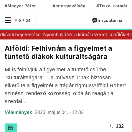
#Magyar Péter
#energiaválság
#Tisza-kormány
0 / 24
hírcsatorna
üli bejelentése: Nyomhatjátok a klímát ezerrel, a hűtőket let
Alföldi: Felhivnám a figyelmet a
tüntető diákok kulturáltságára
Mi is felhívjuk a figyelmet a tüntető csürhe
"kulturáltságára" - a művész úrnak biztosan
elkerülte a figyelmét a trágár rigmus!Alföldi Róbert
színész, rendező közösségi oldalán reagált a
szerdai...
Vélemények
2023. május 04. - 12:02
132