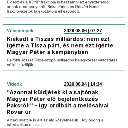
Fidesz és a KDNP frakciója is beszámol az egyeztetésről,
annak eredményeiről. Bóka János és Rétvári Bence
frakcióvezetők tájékoztatója elkezdődött.
Vélemények
2026.08.06 | 07:27
Kiakadt a Tiszás milliárdos: nem ezt
ígérte a Tisza párt, és nem ezt ígérte
Magyar Péter a kampányban
Felföldi József Tisza-szopó milliárdos bejegyzését változtatás
nélkül közöljük.
Videók
2026.08.04 | 14:34
"Azonnal küldjétek ki a sajtónak,
Magyar Péter élő bejelentkezés
Paksról!" - így ordibált a melósaival
Rovar úr
A baki miatt le is állt az élő közvetítésük…Így őrjöng a
nárcisztikus miniszt...