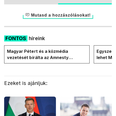
Mutasd a hozzászólásokat!
FONTOS
híreink
Magyar Pétert és a közmédia
Egyszerre
vezetését bírálta az Amnesty
lehet Ma
International a Klubrádióban
Ezeket is ajánljuk: