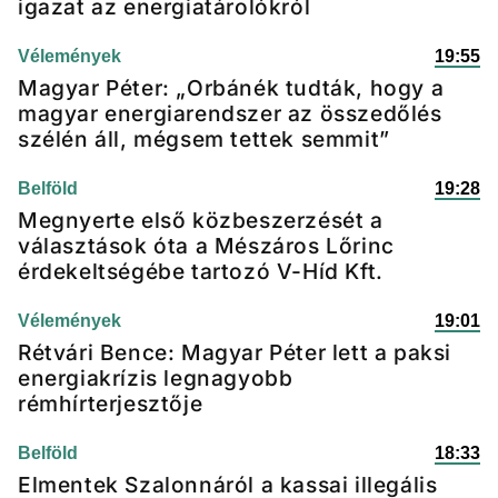
igazat az energiatárolókról
Vélemények
19:55
Magyar Péter: „Orbánék tudták, hogy a
magyar energiarendszer az összedőlés
szélén áll, mégsem tettek semmit”
Belföld
19:28
Megnyerte első közbeszerzését a
választások óta a Mészáros Lőrinc
érdekeltségébe tartozó V-Híd Kft.
Vélemények
19:01
Rétvári Bence: Magyar Péter lett a paksi
energiakrízis legnagyobb
rémhírterjesztője
Belföld
18:33
Elmentek Szalonnáról a kassai illegális