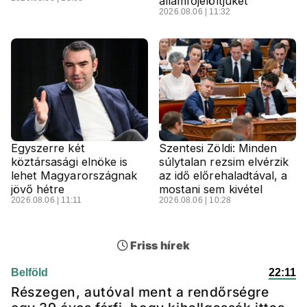
államfőjelöltjüket
2026.08.06 | 11:32
Egyszerre két
Szentesi Zöldi: Minden
köztársasági elnöke is
súlytalan rezsim elvérzik
lehet Magyarországnak
az idő előrehaladtával, a
jövő hétre
mostani sem kivétel
2026.08.06 | 11:11
2026.08.06 | 10:28
Friss hírek
Belföld
22:11
Részegen, autóval ment a rendőrségre