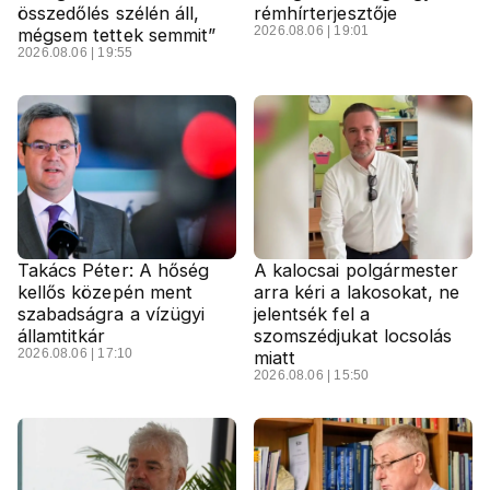
összedőlés szélén áll,
rémhírterjesztője
2026.08.06 | 19:01
mégsem tettek semmit”
2026.08.06 | 19:55
Takács Péter: A hőség
A kalocsai polgármester
kellős közepén ment
arra kéri a lakosokat, ne
szabadságra a vízügyi
jelentsék fel a
államtitkár
szomszédjukat locsolás
2026.08.06 | 17:10
miatt
2026.08.06 | 15:50