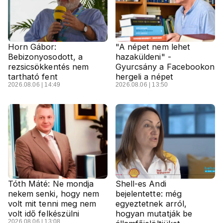
Horn Gábor:
"A népet nem lehet
Bebizonyosodott, a
hazaküldeni" -
rezsicsökkentés nem
Gyurcsány a Facebookon
tartható fent
hergeli a népet
2026.08.06 | 14:49
2026.08.06 | 13:50
Tóth Máté: Ne mondja
Shell-es Andi
nekem senki, hogy nem
bejelentette: még
volt mit tenni meg nem
egyeztetnek arról,
volt idő felkészülni
hogyan mutatják be
2026.08.06 | 13:08