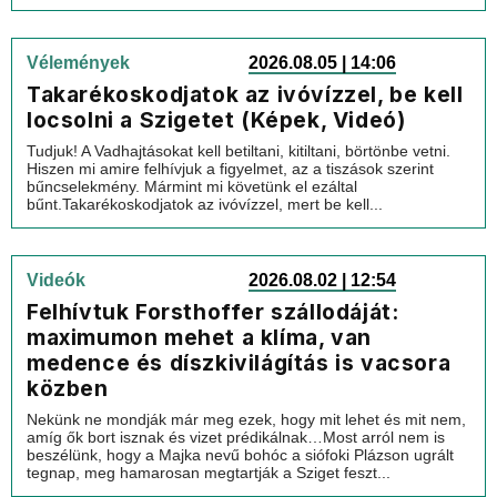
Vélemények
2026.08.05 | 14:06
Takarékoskodjatok az ivóvízzel, be kell
locsolni a Szigetet (Képek, Videó)
Tudjuk! A Vadhajtásokat kell betiltani, kitiltani, börtönbe vetni.
Hiszen mi amire felhívjuk a figyelmet, az a tiszások szerint
bűncselekmény. Mármint mi követünk el ezáltal
bűnt.Takarékoskodjatok az ivóvízzel, mert be kell...
Videók
2026.08.02 | 12:54
Felhívtuk Forsthoffer szállodáját:
maximumon mehet a klíma, van
medence és díszkivilágítás is vacsora
közben
Nekünk ne mondják már meg ezek, hogy mit lehet és mit nem,
amíg ők bort isznak és vizet prédikálnak…Most arról nem is
beszélünk, hogy a Majka nevű bohóc a siófoki Plázson ugrált
tegnap, meg hamarosan megtartják a Sziget feszt...