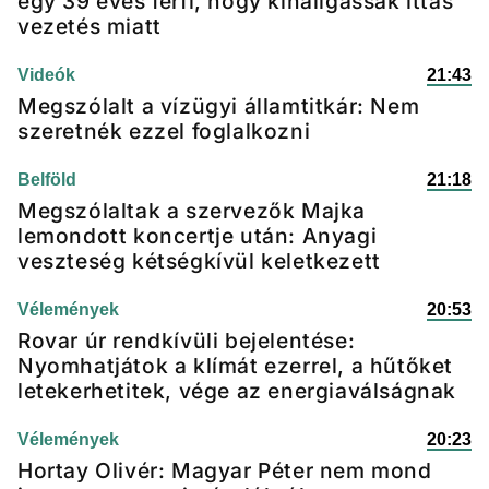
egy 39 éves férfi, hogy kihallgassák ittas
vezetés miatt
Videók
21:43
Megszólalt a vízügyi államtitkár: Nem
szeretnék ezzel foglalkozni
Belföld
21:18
Megszólaltak a szervezők Majka
lemondott koncertje után: Anyagi
veszteség kétségkívül keletkezett
Vélemények
20:53
Rovar úr rendkívüli bejelentése:
Nyomhatjátok a klímát ezerrel, a hűtőket
letekerhetitek, vége az energiaválságnak
Vélemények
20:23
Hortay Olivér: Magyar Péter nem mond