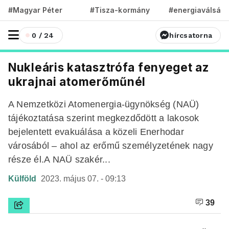
#Magyar Péter
#Tisza-kormány
#energiaválság
0 / 24
hírcsatorna
Nukleáris katasztrófa fenyeget az
ukrajnai atomerőműnél
A Nemzetközi Atomenergia-ügynökség (NAÜ)
tájékoztatása szerint megkezdődött a lakosok
bejelentett evakuálása a közeli Enerhodar
városából – ahol az erőmű személyzetének nagy
része él.A NAÜ szakér...
Külföld
2023. május 07. - 09:13
39