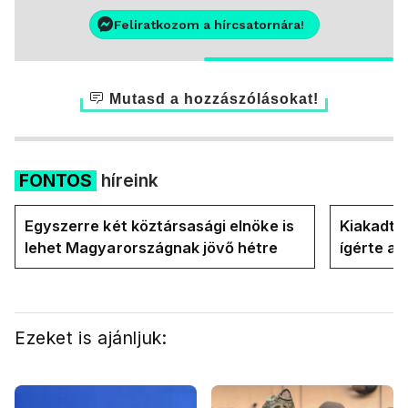
Feliratkozom a hírcsatornára!
Mutasd a hozzászólásokat!
FONTOS
híreink
Egyszerre két köztársasági elnöke is
Kiakadt a
lehet Magyarországnak jövő hétre
ígérte a 
Magyar P
Ezeket is ajánljuk: