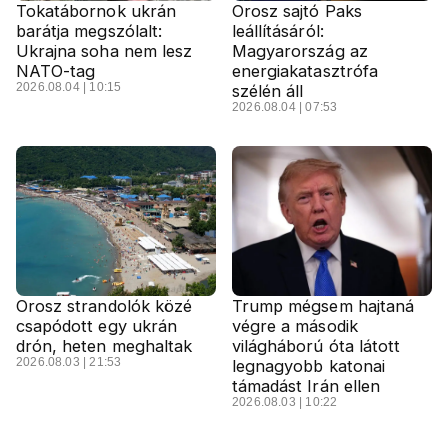
Tokatábornok ukrán
Orosz sajtó Paks
barátja megszólalt:
leállításáról:
Ukrajna soha nem lesz
Magyarország az
NATO-tag
energiakatasztrófa
2026.08.04 | 10:15
szélén áll
2026.08.04 | 07:53
Orosz strandolók közé
Trump mégsem hajtaná
csapódott egy ukrán
végre a második
drón, heten meghaltak
világháború óta látott
2026.08.03 | 21:53
legnagyobb katonai
támadást Irán ellen
2026.08.03 | 10:22