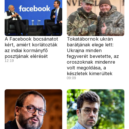
A Facebook bocsánatot
Tokatábornok ukrán
kért, amiért korlátozták
barátjának elege lett:
az indiai kormányfő
Ukrajna minden
posztjának elérését
fegyverét bevetette, az
12:19
oroszoknak mindenre
volt megoldása, a
készletek kimerültek
09:09