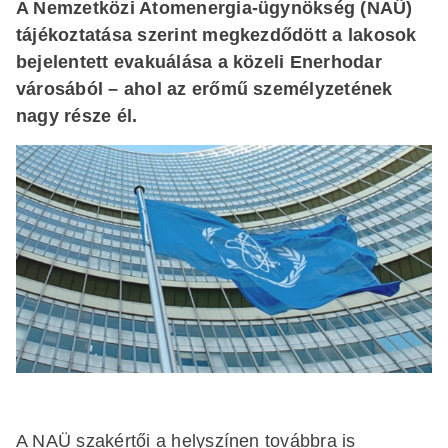
A Nemzetközi Atomenergia-ügynökség (NAÜ)
tájékoztatása szerint megkezdődött a lakosok
bejelentett evakuálása a közeli Enerhodar
városából – ahol az erőmű személyzetének
nagy része él.
A NAÜ szakértői a helyszínen továbbra is