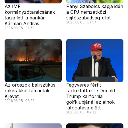
Az IMF
Panyi Szabolcs kapja idén
kormányzótanácsának
a CPJ nemzetközi
tagja lett a bankár
sajtószabadság-díját
2026.08.05 | 17:57
Kármán András
2026.08.05 | 21:50
Az oroszok ballisztikus
Fegyveres férfit
rakétákkal támadták
tartóztattak le Donald
Kijevet
Trump kaliforniai
2026.08.05 | 08:38
golfklubjánál az elnök
látogatása előtt
2026.08.05 | 07:12