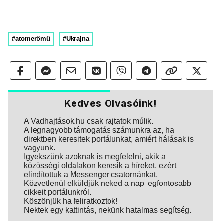
#atomerőmű
#Ukrajna
Kedves Olvasóink!
A Vadhajtások.hu csak rajtatok múlik.
A legnagyobb támogatás számunkra az, ha
direktben keresitek portálunkat, amiért hálásak is
vagyunk.
Igyekszünk azoknak is megfelelni, akik a
közösségi oldalakon keresik a híreket, ezért
elindítottuk a Messenger csatornánkat.
Közvetlenül elküldjük neked a nap legfontosabb
cikkeit portálunkról.
Köszönjük ha feliratkoztok!
Nektek egy kattintás, nekünk hatalmas segítség.