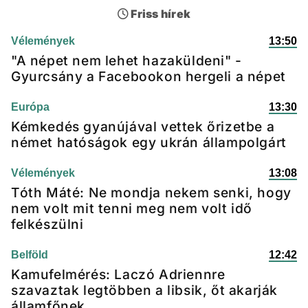
Friss hírek
Vélemények
13:50
"A népet nem lehet hazaküldeni" -
Gyurcsány a Facebookon hergeli a népet
Európa
13:30
Kémkedés gyanújával vettek őrizetbe a
német hatóságok egy ukrán állampolgárt
Vélemények
13:08
Tóth Máté: Ne mondja nekem senki, hogy
nem volt mit tenni meg nem volt idő
felkészülni
Belföld
12:42
Kamufelmérés: Laczó Adriennre
szavaztak legtöbben a libsik, őt akarják
államfőnek