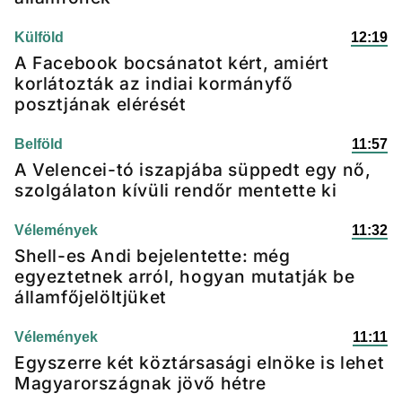
Külföld
12:19
A Facebook bocsánatot kért, amiért
korlátozták az indiai kormányfő
posztjának elérését
Belföld
11:57
A Velencei-tó iszapjába süppedt egy nő,
szolgálaton kívüli rendőr mentette ki
Vélemények
11:32
Shell-es Andi bejelentette: még
egyeztetnek arról, hogyan mutatják be
államfőjelöltjüket
Vélemények
11:11
Egyszerre két köztársasági elnöke is lehet
Magyarországnak jövő hétre