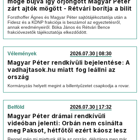
mögé bújva így őrjöngött Magyar Péter
zárt ajtók mögött - Rétvári borítja a bilit
Forsthoffer Ágnes és Magyar Péter sajtótájékoztatója után a
Fidesz és a KDNP frakciója is beszámol az egyeztetésről,
annak eredményeiről. Bóka János és Rétvári Bence
frakcióvezetők tájékoztatója elkezdődött.
Vélemények
2026.07.30 | 08:30
Magyar Péter rendkívüli bejelentése: A
vadhajtasok.hu miatt fog leállni az
ország
Kormányzás helyett megint a billentyűzetet csapkodja a rovar.
Belföld
2026.07.30 | 17:32
Magyar Péter drámai rendkívüli
videóban jelenti: Orbán nem csinálta
meg Paksot, hétfőtől ezért káosz lesz
Reggel még mi miattunk áll le az ország, délutánra meg már