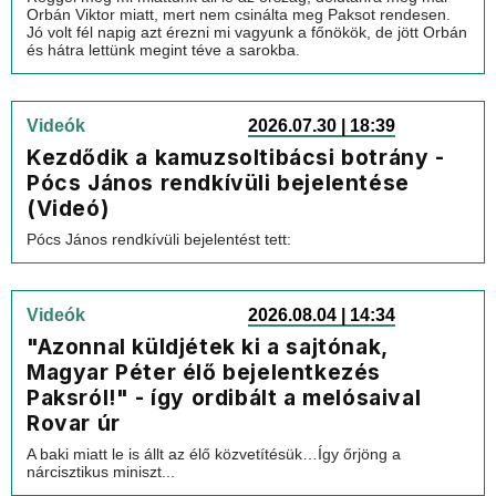
Orbán Viktor miatt, mert nem csinálta meg Paksot rendesen.
Jó volt fél napig azt érezni mi vagyunk a főnökök, de jött Orbán
és hátra lettünk megint téve a sarokba.
Videók
2026.07.30 | 18:39
Kezdődik a kamuzsoltibácsi botrány -
Pócs János rendkívüli bejelentése
(Videó)
Pócs János rendkívüli bejelentést tett:
Videók
2026.08.04 | 14:34
"Azonnal küldjétek ki a sajtónak,
Magyar Péter élő bejelentkezés
Paksról!" - így ordibált a melósaival
Rovar úr
A baki miatt le is állt az élő közvetítésük…Így őrjöng a
nárcisztikus miniszt...