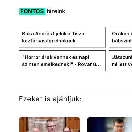
FONTOS
híreink
Baka Andrást jelöli a Tisza
Órákon b
köztársasági elnöknek
bábszính
"választ
frakció
"Horror árak vannak és napi
Játszunk
szinten emelkednek!" - Rovar úr
mi lett 
Facebook-oldalán lázadnak a
rezsicsö
Tiszások
Ezeket is ajánljuk: