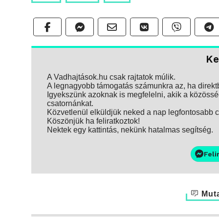
Ke
A Vadhajtások.hu csak rajtatok múlik.
A legnagyobb támogatás számunkra az, ha direktbe
Igyekszünk azoknak is megfelelni, akik a közösség
csatornánkat.
Közvetlenül elküldjük neked a nap legfontosabb ci
Köszönjük ha feliratkoztok!
Nektek egy kattintás, nekünk hatalmas segítség.
Feli
Muta