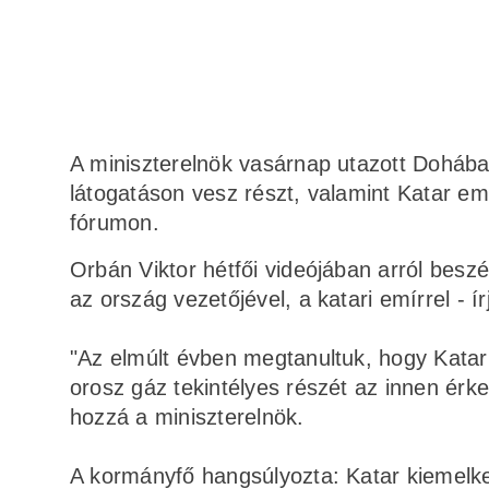
A miniszterelnök vasárnap utazott Dohába
látogatáson vesz részt, valamint Katar em
fórumon.
Orbán Viktor hétfői videójában arról beszé
az ország vezetőjével, a katari emírrel - í
"Az elmúlt évben megtanultuk, hogy Kata
orosz gáz tekintélyes részét az innen érk
hozzá a miniszterelnök.
A kormányfő hangsúlyozta: Katar kiemelke