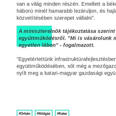
van a világ minden részén. Emellett a bék
háború minél hamarabb lezáruljon, és haj
közvetítésében szerepet vállalni".
A miniszterelnök tájékoztatása szerint
együttműködésről. "Mi is vásárolunk m
egyetlen lábon" - fogalmazott.
"Egyetértettünk infrastruktúrafejlesztésbe
együttműködésében, sőt még a mezőgazda
nyílt meg a katari-magyar gazdasági együtt
#Orbán
#földgáz
#Katar