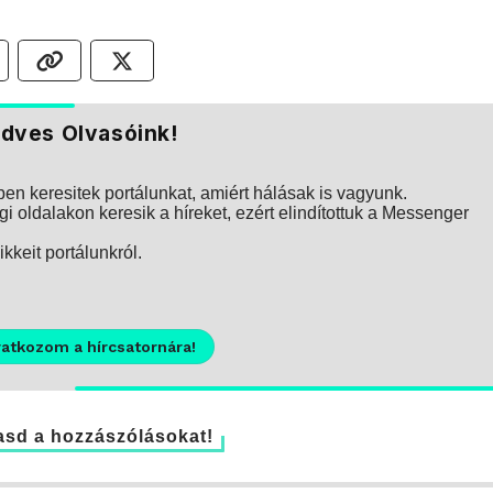
dves Olvasóink!
n keresitek portálunkat, amiért hálásak is vagyunk.
i oldalakon keresik a híreket, ezért elindítottuk a Messenger
kkeit portálunkról.
ratkozom a hírcsatornára!
sd a hozzászólásokat!