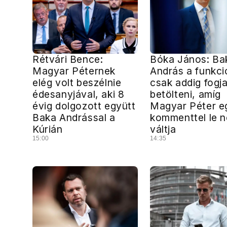
Rétvári Bence:
Bóka János: Ba
Magyar Péternek
András a funkci
elég volt beszélnie
csak addig fogj
édesanyjával, aki 8
betölteni, amíg
évig dolgozott együtt
Magyar Péter e
Baka Andrással a
kommenttel le 
Kúrián
váltja
15:00
14:35