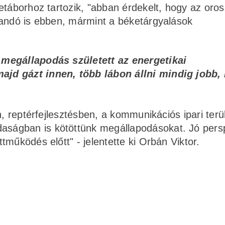
etáborhoz tartozik, "abban érdekelt, hogy az oro
landó is ebben, mármint a béketárgyalások
 megállapodás született az energetikai
ajd gázt innen, több lábon állni mindig jobb,
n, reptérfejlesztésben, a kommunikációs ipari terü
ságban is kötöttünk megállapodásokat. Jó pers
működés előtt" - jelentette ki Orbán Viktor.