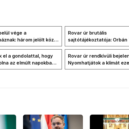
elül vége a
Rovar úr brutális
áznak: három jelölt közül
sajtótájékoztatója: Orbán 
" ma államfőt a Tisza-
és a Vadhajtások a felelős
kialakult helyzetért
 el a gondolattal, hogy
Rovar úr rendkívüli bejele
volna az elmúlt napokban
Nyomhatjátok a klímát ezer
kkentés nélkül
hűtőket letekerhetitek, v
energiaválságnak