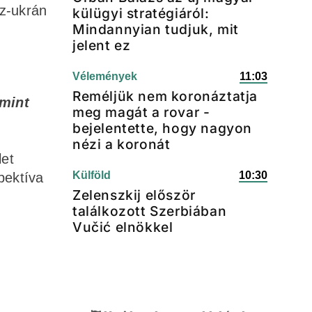
sz-ukrán
külügyi stratégiáról:
Mindannyian tudjuk, mit
jelent ez
Vélemények
11:03
Reméljük nem koronáztatja
 mint
meg magát a rovar -
bejelentette, hogy nagyon
nézi a koronát
let
Külföld
10:30
pektíva
Zelenszkij először
találkozott Szerbiában
Vučić elnökkel