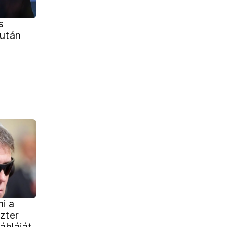
s
iután
ni a
zter