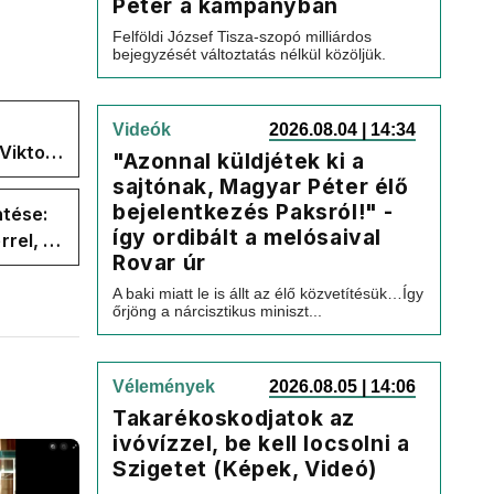
Péter a kampányban
Felföldi József Tisza-szopó milliárdos
bejegyzését változtatás nélkül közöljük.
Videók
2026.08.04 | 14:34
Viktor
"Azonnal küldjétek ki a
 a
sajtónak, Magyar Péter élő
bejelentkezés Paksról!" -
ntése:
így ordibált a melósaival
rel, a
Rovar úr
ége az
A baki miatt le is állt az élő közvetítésük…Így
őrjöng a nárcisztikus miniszt...
Vélemények
2026.08.05 | 14:06
Takarékoskodjatok az
ivóvízzel, be kell locsolni a
Szigetet (Képek, Videó)