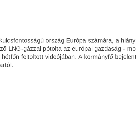
 kulcsfontosságú ország Európa számára, a hián
kező LNG-gázzal pótolta az európai gazdaság - m
étfőn feltöltött videójában. A kormányfő bejelent
rtól.