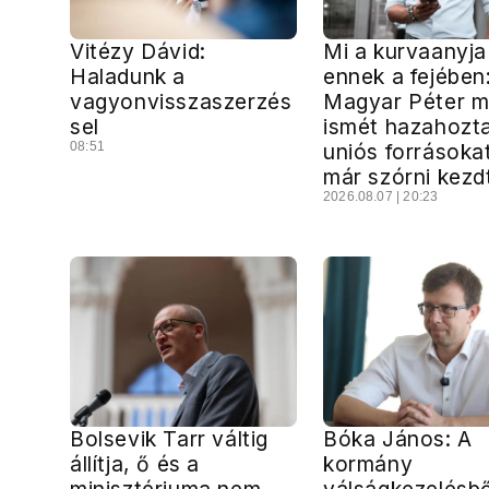
Vitézy Dávid:
Mi a kurvaanyja
Haladunk a
ennek a fejében
vagyonvisszaszerzés
Magyar Péter 
sel
ismét hazahozt
08:51
uniós forrásoka
már szórni kezd
2026.08.07 | 20:23
Bolsevik Tarr váltig
Bóka János: A
állítja, ő és a
kormány