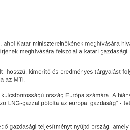
, ahol Katar miniszterelnökének meghívására hiv
írjének meghívására felszólal a katari gazdasági
lt, hosszú, kimerítő és eredményes tárgyalást foly
rja az MTI.
r kulcsfontosságú ország Európa számára. A hián
ező LNG-gázzal pótolta az európai gazdaság" - te
dő gazdasági teljesítményt nyújtó ország, amely 