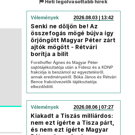
Heti legolvasottabb hírek
Vélemények
2026.08.03 | 13:42
Senki ne dőljön be! Az
összefogás mögé bújva így
őrjöngött Magyar Péter zárt
ajtók mögött - Rétvári
borítja a bilit
Forsthoffer Ágnes és Magyar Péter
sajtótájékoztatója után a Fidesz és a KDNP
frakciója is beszámol az egyeztetésről,
annak eredményeiről. Bóka János és Rétvári
Bence frakcióvezetők tájékoztatója
elkezdődött.
Vélemények
2026.08.06 | 07:27
Kiakadt a Tiszás milliárdos:
nem ezt ígérte a Tisza párt,
és nem ezt ígérte Magyar