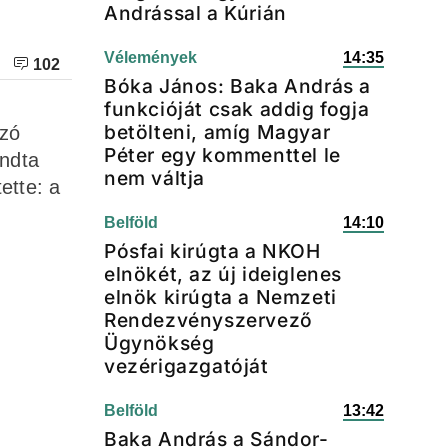
Andrással a Kúrián
Vélemények
14:35
102
Bóka János: Baka András a
funkcióját csak addig fogja
betölteni, amíg Magyar
yzó
Péter egy kommenttel le
ondta
nem váltja
ette: a
Belföld
14:10
Pósfai kirúgta a NKOH
elnökét, az új ideiglenes
elnök kirúgta a Nemzeti
Rendezvényszervező
Ügynökség
vezérigazgatóját
Belföld
13:42
Baka András a Sándor-