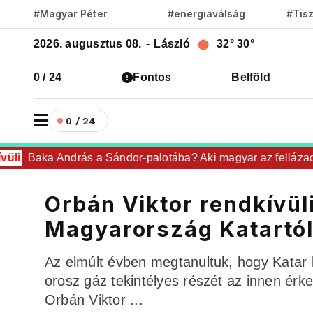
#Magyar Péter
#energiaválság
#Tis
2026. augusztus 08.
-
László
32°
30°
0 / 24
Fontos
Belföld
0 / 24
li
Baka András a Sándor-palotába? Aki magyar az fellázad!
Orbán Viktor rendkívüli
Magyarország Katartól
Az elmúlt évben megtanultuk, hogy Katar
orosz gáz tekintélyes részét az innen ér
Orbán Viktor ...