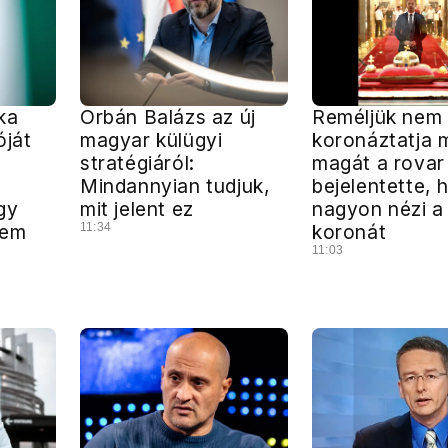
ka
Orbán Balázs az új
Reméljük nem
óját
magyar külügyi
koronáztatja 
a
stratégiáról:
magát a rovar
Mindannyian tudjuk,
bejelentette, 
gy
mit jelent ez
nagyon nézi a
nem
11:34
koronát
11:03