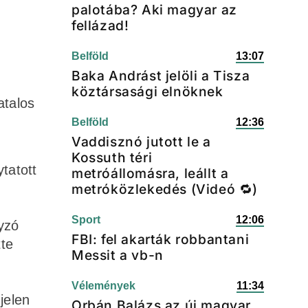
palotába? Aki magyar az
fellázad!
Belföld
13:07
Baka Andrást jelöli a Tisza
köztársasági elnöknek
atalos
Belföld
12:36
Vaddisznó jutott le a
Kossuth téri
tatott
metróállomásra, leállt a
metróközlekedés (Videó 🔁)
Sport
12:06
yzó
FBI: fel akarták robbantani
tte
Messit a vb-n
Vélemények
11:34
jelen
Orbán Balázs az új magyar