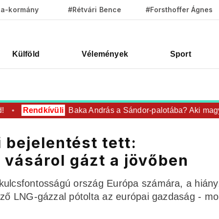
za-kormány
#Rétvári Bence
#Forsthoffer Ágnes
Külföld
Vélemények
Sport
Rendkívüli
Baka András a Sándor-palotába? Aki magyar 
 bejelentést tett:
 vásárol gázt a jövőben
 kulcsfontosságú ország Európa számára, a hián
kező LNG-gázzal pótolta az európai gazdaság - m