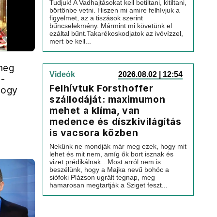
Tudjuk! A Vadhajtásokat kell betiltani, kitiltani,
börtönbe vetni. Hiszen mi amire felhívjuk a
figyelmet, az a tiszások szerint
bűncselekmény. Mármint mi követünk el
ezáltal bűnt.Takarékoskodjatok az ivóvízzel,
mert be kell...
meg
Videók
2026.08.02 | 12:54
 -
Felhívtuk Forsthoffer
hogy
szállodáját: maximumon
mehet a klíma, van
medence és díszkivilágítás
is vacsora közben
Nekünk ne mondják már meg ezek, hogy mit
lehet és mit nem, amíg ők bort isznak és
vizet prédikálnak…Most arról nem is
beszélünk, hogy a Majka nevű bohóc a
siófoki Plázson ugrált tegnap, meg
hamarosan megtartják a Sziget feszt...