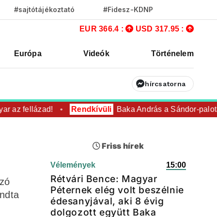
#sajtótájékoztató
#Fidesz-KDNP
EUR 366.4 :
USD 317.95 :
Európa
Videók
Történelem
hírcsatorna
az fellázad!
Rendkívüli
Baka András a Sándor-palotába
Friss hírek
Vélemények
15:00
Rétvári Bence: Magyar
yzó
Péternek elég volt beszélnie
ondta
édesanyjával, aki 8 évig
dolgozott együtt Baka