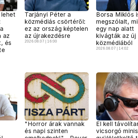
 lehet
Tarjányi Péter a
Borsa Miklós i
:
közmédiás csörtéről:
megszólalt, m
ma
ez az ország képtelen
egy nap alatt
a az
az újrakezdésre
kivágták az új
t, és
2026.08.07 | 16:00
közmédiából
te
2026.08.07 | 14:02
"Horror árak vannak
El kell távolíta
és napi szinten
vicsorgó minis