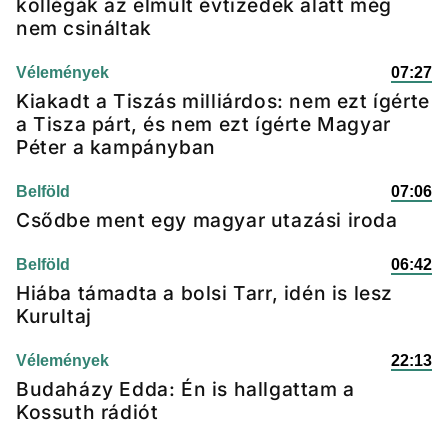
kollégák az elmúlt évtizedek alatt még
nem csináltak
Vélemények
07:27
Kiakadt a Tiszás milliárdos: nem ezt ígérte
a Tisza párt, és nem ezt ígérte Magyar
Péter a kampányban
Belföld
07:06
Csődbe ment egy magyar utazási iroda
Belföld
06:42
Hiába támadta a bolsi Tarr, idén is lesz
Kurultaj
Vélemények
22:13
Budaházy Edda: Én is hallgattam a
Kossuth rádiót