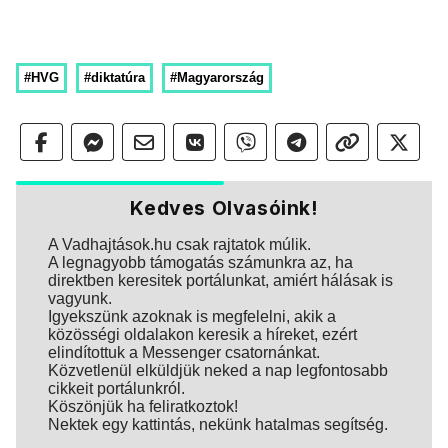
#HVG
#diktatúra
#Magyarország
Kedves Olvasóink!
A Vadhajtások.hu csak rajtatok múlik.
A legnagyobb támogatás számunkra az, ha
direktben keresitek portálunkat, amiért hálásak is
vagyunk.
Igyekszünk azoknak is megfelelni, akik a
közösségi oldalakon keresik a híreket, ezért
elindítottuk a Messenger csatornánkat.
Közvetlenül elküldjük neked a nap legfontosabb
cikkeit portálunkról.
Köszönjük ha feliratkoztok!
Nektek egy kattintás, nekünk hatalmas segítség.