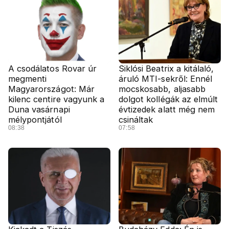
A csodálatos Rovar úr
Siklósi Beatrix a kitálaló,
megmenti
áruló MTI-sekről: Ennél
Magyarországot: Már
mocskosabb, aljasabb
kilenc centire vagyunk a
dolgot kollégák az elmúlt
Duna vasárnapi
évtizedek alatt még nem
mélypontjától
csináltak
08:38
07:58