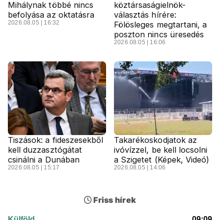
Mihálynak többé nincs
köztársaságielnök-
befolyása az oktatásra
választás hírére:
2026.08.05 | 16:32
Fölösleges megtartani, a
poszton nincs üresedés
2026.08.05 | 16:06
Tiszások: a fideszesekből
Takarékoskodjatok az
kell duzzasztógátat
ivóvízzel, be kell locsolni
csinálni a Dunában
a Szigetet (Képek, Videó)
2026.08.05 | 15:17
2026.08.05 | 14:06
Friss hírek
Külföld
09:09