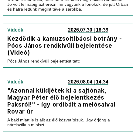
Jó volt fél napig azt érezni mi vagyunk a főnökök, de jött Orbán
és hátra lettünk megint téve a sarokba.
Videók
2026.07.30 | 18:39
Kezdődik a kamuzsoltibácsi botrány -
Pócs János rendkívüli bejelentése
(Videó)
Pócs János rendkívüli bejelentést tett:
Videók
2026.08.04 | 14:34
"Azonnal küldjétek ki a sajtónak,
Magyar Péter élő bejelentkezés
Paksról!" - így ordibált a melósaival
Rovar úr
A baki miatt le is állt az élő közvetítésük…Így őrjöng a
nárcisztikus miniszt...