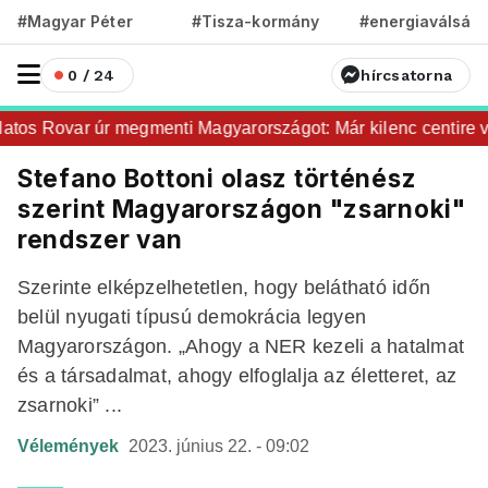
#Magyar Péter
#Tisza-kormány
#energiaválság
0 / 24
hírcsatorna
os Rovar úr megmenti Magyarországot: Már kilenc centire va
Stefano Bottoni olasz történész
szerint Magyarországon "zsarnoki"
rendszer van
Szerinte elképzelhetetlen, hogy belátható időn
belül nyugati típusú demokrácia legyen
Magyarországon. „Ahogy a NER kezeli a hatalmat
és a társadalmat, ahogy elfoglalja az életteret, az
zsarnoki” ...
Vélemények
2023. június 22. - 09:02