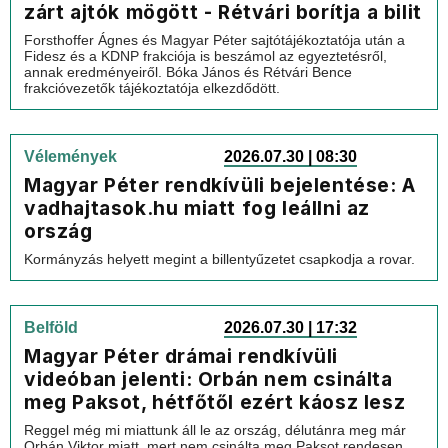
zárt ajtók mögött - Rétvári borítja a bilit
Forsthoffer Ágnes és Magyar Péter sajtótájékoztatója után a
Fidesz és a KDNP frakciója is beszámol az egyeztetésről,
annak eredményeiről. Bóka János és Rétvári Bence
frakcióvezetők tájékoztatója elkezdődött.
Vélemények
2026.07.30 | 08:30
Magyar Péter rendkívüli bejelentése: A
vadhajtasok.hu miatt fog leállni az
ország
Kormányzás helyett megint a billentyűzetet csapkodja a rovar.
Belföld
2026.07.30 | 17:32
Magyar Péter drámai rendkívüli
videóban jelenti: Orbán nem csinálta
meg Paksot, hétfőtől ezért káosz lesz
Reggel még mi miattunk áll le az ország, délutánra meg már
Orbán Viktor miatt, mert nem csinálta meg Paksot rendesen.