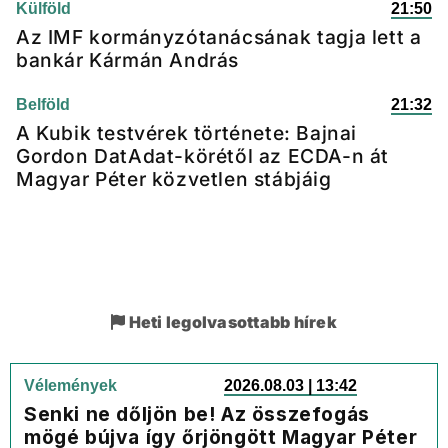
Külföld
21:50
Az IMF kormányzótanácsának tagja lett a
bankár Kármán András
Belföld
21:32
A Kubik testvérek története: Bajnai
Gordon DatAdat-körétől az ECDA-n át
Magyar Péter közvetlen stábjáig
Heti legolvasottabb hírek
Vélemények
2026.08.03 | 13:42
Senki ne dőljön be! Az összefogás
mögé bújva így őrjöngött Magyar Péter