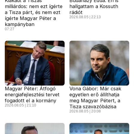
Kiakadt a Tiszás
Budaházy Edda: Én is
milliárdos: nem ezt ígérte
hallgattam a Kossuth
a Tisza párt, és nem ezt
rádiót
2026.08.05 | 22:13
ígérte Magyar Péter a
kampányban
07:27
Magyar Péter: Átfogó
Vona Gábor: Már csak
energiafejlesztési tervet
egyetlen erő állíthatja
fogadott el a kormány
meg Magyar Pétert, a
2026.08.05 | 21:10
Tisza szavazóbázisa
2026.08.05 | 20:08