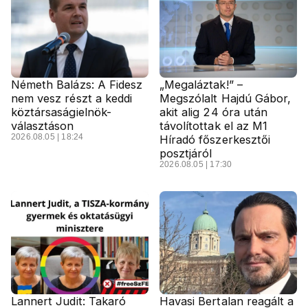
Németh Balázs: A Fidesz
„Megaláztak!” –
nem vesz részt a keddi
Megszólalt Hajdú Gábor,
köztársaságielnök-
akit alig 24 óra után
választáson
távolítottak el az M1
2026.08.05 | 18:24
Híradó főszerkesztői
posztjáról
2026.08.05 | 17:30
Lannert Judit: Takaró
Havasi Bertalan reagált a