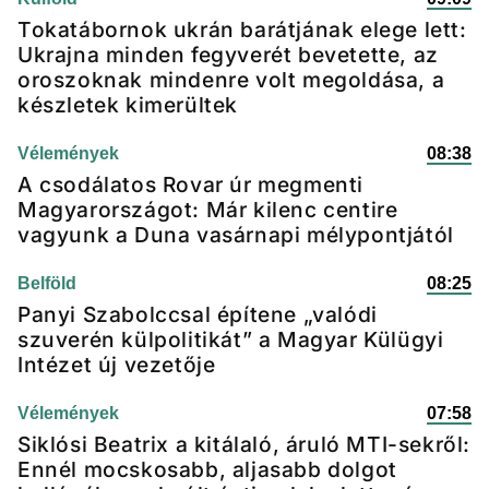
Tokatábornok ukrán barátjának elege lett:
Ukrajna minden fegyverét bevetette, az
oroszoknak mindenre volt megoldása, a
készletek kimerültek
Vélemények
08:38
A csodálatos Rovar úr megmenti
Magyarországot: Már kilenc centire
vagyunk a Duna vasárnapi mélypontjától
Belföld
08:25
Panyi Szabolccsal építene „valódi
szuverén külpolitikát” a Magyar Külügyi
Intézet új vezetője
Vélemények
07:58
Siklósi Beatrix a kitálaló, áruló MTI-sekről:
Ennél mocskosabb, aljasabb dolgot