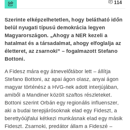
114
Szerinte elképzelhetetlen, hogy belátható időn
belül nyugati típusú demokrácia legyen
Magyarországon. „Ahogy a NER kezeli a
hatalmat és a társadalmat, ahogy elfoglalja az
életteret, az zsarnoki” – fogalmazott Stefano
Bottoni.
A Fidesz mára egy átnevelőtábor lett – állítja
Stefano Bottoni, az apai ágon olasz, anyai ágon
magyar történész a HVG-nek adott interjújában,
amiből a Mandiner közölt szaftos részleteket.
Bottoni szerint Orbán egy regionális influenszer,
aki a budai terepjárósoknak elad egy Fideszt, a
berettyóújfalui kétkezi munkásnak elad egy másik
Fideszt. Zsarnoki, predátor állam a Fideszé –