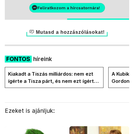
Feliratkozom a hírcsatornára!
Mutasd a hozzászólásokat!
FONTOS
híreink
Kiakadt a Tiszás milliárdos: nem ezt
A Kubik t
ígérte a Tisza párt, és nem ezt ígérte
Gordon D
Magyar Péter a kampányban
Magyar P
Ezeket is ajánljuk: