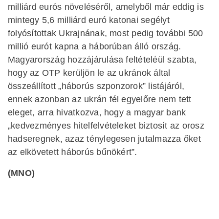
milliárd eurós növeléséről, amelyből már eddig is
mintegy 5,6 milliárd euró katonai segélyt
folyósítottak Ukrajnának, most pedig további 500
millió eurót kapna a háborúban álló ország.
Magyarország hozzájárulása feltételéül szabta,
hogy az OTP kerüljön le az ukránok által
összeállított „háborús szponzorok” listájáról,
ennek azonban az ukrán fél egyelőre nem tett
eleget, arra hivatkozva, hogy a magyar bank
„kedvezményes hitelfelvételeket biztosít az orosz
hadseregnek, azaz ténylegesen jutalmazza őket
az elkövetett háborús bűnökért”.
(MNO)