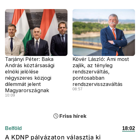
Tarjányi Péter: Baka
Kövér László: Ami most
András köztársasági
zajlik, az tényleg
elnöki jelölése
rendszerváltás,
négyszeres közjogi
pontosabban
dilemmát jelent
rendszervisszaváltás
08:57
Magyarországnak
10:09
Friss hírek
Belföld
18:02
A KDNP pályázaton választja ki