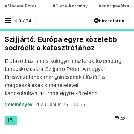
#Magyar Péter
#Tisza-kormány
#energiaválság
0 / 24
hírcsatorna
Szijjártó: Európa egyre közelebb
sodródik a katasztrófához
Elutazott az uniós külügyminiszterek luxemburgi
tanácskozására Szijjártó Péter. A magyar
tárcavezetőnek már „nincsenek illúziói” a
megbeszélések kimenetelével
kapcsolatban."Európa egyre közelebb ...
Vélemények
2023. június 26. - 10:55
42