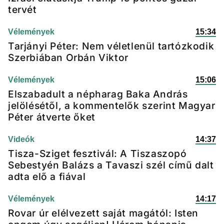
tervét
Vélemények
15:34
Tarjányi Péter: Nem véletlenül tartózkodik
Szerbiában Orbán Viktor
Vélemények
15:06
Elszabadult a népharag Baka András
jelölésétől, a kommentelők szerint Magyar
Péter átverte őket
Videók
14:37
Tisza-Sziget fesztivál: A Tiszaszopó
Sebestyén Balázs a Tavaszi szél című dalt
adta elő a fiával
Vélemények
14:17
Rovar úr elélvezett saját magától: Isten