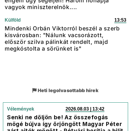
engem úgy segéljen! Három hónapja
vagyok miniszterelnök....
Külföld
13:53
Mindenki Orbán Viktorról beszél a szerb
kisvárosban: "Nálunk vacsorázott,
először szilva pálinkát rendelt, majd
megkóstolta a sörünket is"
Heti legolvasottabb hírek
Vélemények
2026.08.03 | 13:42
Senki ne dőljön be! Az összefogás
mögé bújva így őrjöngött Magyar Péter
zárt ajtók mögött - Rétvári borítja a bilit