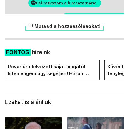
Feliratkozom a hírcsatornára!
Mutasd a hozzászólásokat!
FONTOS
híreink
Rovar úr elélvezett saját magától:
Kövér Lás
Isten engem úgy segéljen! Három
tényleg 
hónapja vagyok miniszterelnök....
rendszer
Ezeket is ajánljuk: