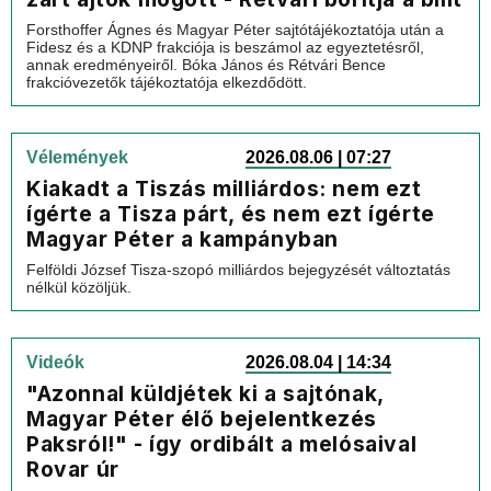
Forsthoffer Ágnes és Magyar Péter sajtótájékoztatója után a
Fidesz és a KDNP frakciója is beszámol az egyeztetésről,
annak eredményeiről. Bóka János és Rétvári Bence
frakcióvezetők tájékoztatója elkezdődött.
Vélemények
2026.08.06 | 07:27
Kiakadt a Tiszás milliárdos: nem ezt
ígérte a Tisza párt, és nem ezt ígérte
Magyar Péter a kampányban
Felföldi József Tisza-szopó milliárdos bejegyzését változtatás
nélkül közöljük.
Videók
2026.08.04 | 14:34
"Azonnal küldjétek ki a sajtónak,
Magyar Péter élő bejelentkezés
Paksról!" - így ordibált a melósaival
Rovar úr