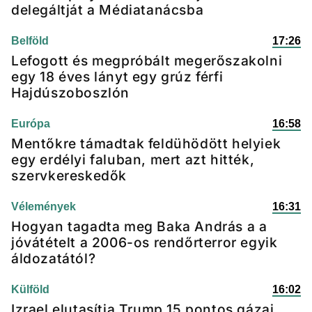
delegáltját a Médiatanácsba
Belföld
17:26
Lefogott és megpróbált megerőszakolni
egy 18 éves lányt egy grúz férfi
Hajdúszoboszlón
Európa
16:58
Mentőkre támadtak feldühödött helyiek
egy erdélyi faluban, mert azt hitték,
szervkereskedők
Vélemények
16:31
Hogyan tagadta meg Baka András a a
jóvátételt a 2006-os rendőrterror egyik
áldozatától?
Külföld
16:02
Izrael elutasítja Trump 15 pontos gázai