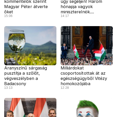
kommentelők szerint
úgy segéljen! Három
Magyar Péter átverte
hónapja vagyok
őket
miniszterelnök....
15:06
14:17
Aranyszínű sárgaság
Milliárdokat
pusztítja a szőlőt,
csoportosítottak át az
végveszélyben a
egészségügyből Vitézy
Badacsony
homokozójába
13:13
12:28