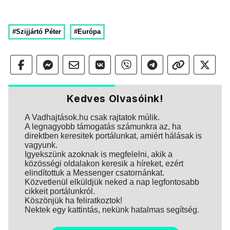
#Szijjártó Péter
#Európa
Kedves Olvasóink!
A Vadhajtások.hu csak rajtatok múlik.
A legnagyobb támogatás számunkra az, ha
direktben keresitek portálunkat, amiért hálásak is
vagyunk.
Igyekszünk azoknak is megfelelni, akik a
közösségi oldalakon keresik a híreket, ezért
elindítottuk a Messenger csatornánkat.
Közvetlenül elküldjük neked a nap legfontosabb
cikkeit portálunkról.
Köszönjük ha feliratkoztok!
Nektek egy kattintás, nekünk hatalmas segítség.