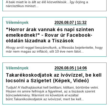
A baki miatt le is állt az élő közvetítésük…Így őrjöng a
nárcisztikus miniszt...
Vélemények
2026.08.07 | 11:32
"Horror árak vannak és napi szinten
emelkednek!" - Rovar úr Facebook-
oldalán lázadnak a Tiszások
Ahogy arról reggel beszámoltunk, a Messiás bejelentette, hogy
már nem magas az infláció, sőt 10 éve nem látot...
Vélemények
2026.08.05 | 14:06
Takarékoskodjatok az ivóvízzel, be kell
locsolni a Szigetet (Képek, Videó)
Tudjuk! A Vadhajtásokat kell betiltani, kitiltani, börtönbe vetni.
Hiszen mi amire felhívjuk a figyelmet, az a tiszások szerint
bűncselekmény. Mármint mi követünk el ezáltal
bűnt.Takarékoskodjatok az ivóvízzel, mert be kell...