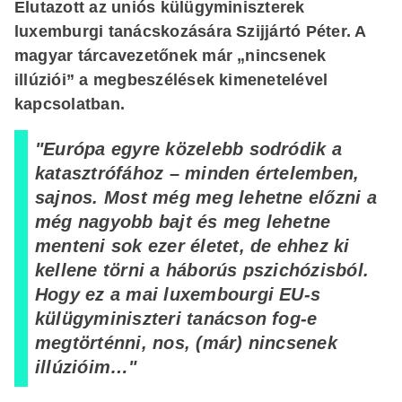
Elutazott az uniós külügyminiszterek
luxemburgi tanácskozására Szijjártó Péter. A
magyar tárcavezetőnek már „nincsenek
illúziói” a megbeszélések kimenetelével
kapcsolatban.
"Európa egyre közelebb sodródik a
katasztrófához – minden értelemben,
sajnos. Most még meg lehetne előzni a
még nagyobb bajt és meg lehetne
menteni sok ezer életet, de ehhez ki
kellene törni a háborús pszichózisból.
Hogy ez a mai luxembourgi EU-s
külügyminiszteri tanácson fog-e
megtörténni, nos, (már) nincsenek
illúzióim…"