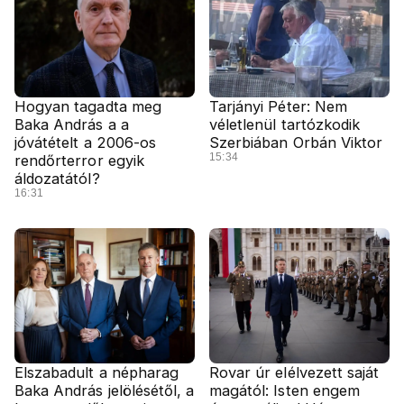
Hogyan tagadta meg
Tarjányi Péter: Nem
Baka András a a
véletlenül tartózkodik
jóvátételt a 2006-os
Szerbiában Orbán Viktor
15:34
rendőrterror egyik
áldozatától?
16:31
Elszabadult a népharag
Rovar úr elélvezett saját
Baka András jelölésétől, a
magától: Isten engem