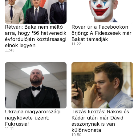
Rétvári: Baka nem méltó
Rovar úr a Facebookon
arra, hogy '56 hetvenedik
őrjöng: A Fideszesek már
évfordulóján köztársasági
Bakát támadják
11:22
elnök legyen
11:43
Ukrajna magyarországi
Tiszás luxizás: Rákosi és
nagykövete üzent:
Kádár után már Dávid
Fukrussia!
asszonynak is van
11:11
különvonata
10:50