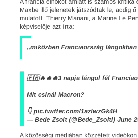
A francia elnököt amiatt is számos kritik
Maxbe illő jelenetek játszódtak le, addig 
mulatott. Thierry Mariani, a Marine Le P
képviselője azt írta:
„miközben Franciaország lángokban 
🇫🇷🔥🔥🔥3 napja lángol fél Franciao
Mit csinál Macron?
👇
pic.twitter.com/1azlwzGk4H
— Bede Zsolt (@Bede_Zsolti)
June 2
A közösségi médiában közzétett videókon o