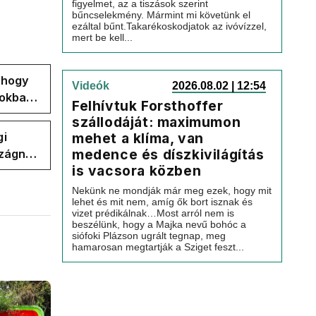
figyelmet, az a tiszások szerint
bűncselekmény. Mármint mi követünk el
ezáltal bűnt.Takarékoskodjatok az ivóvízzel,
mert be kell...
, hogy
Videók
2026.08.02 | 12:54
pokban
Felhívtuk Forsthoffer
szállodáját: maximumon
mehet a klíma, van
gi
medence és díszkivilágítás
szágnak
is vacsora közben
Nekünk ne mondják már meg ezek, hogy mit
lehet és mit nem, amíg ők bort isznak és
vizet prédikálnak…Most arról nem is
beszélünk, hogy a Majka nevű bohóc a
siófoki Plázson ugrált tegnap, meg
hamarosan megtartják a Sziget feszt...