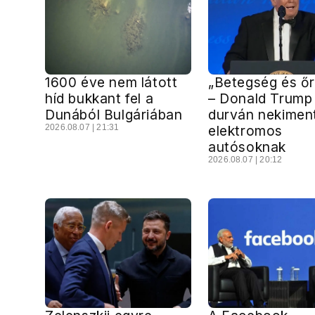
1600 éve nem látott
„Betegség és őr
híd bukkant fel a
– Donald Trump
Dunából Bulgáriában
durván nekimen
2026.08.07 | 21:31
elektromos
autósoknak
2026.08.07 | 20:12