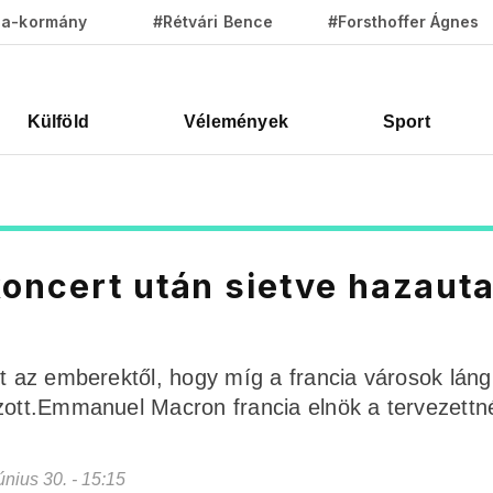
za-kormány
#Rétvári Bence
#Forsthoffer Ágnes
Külföld
Vélemények
Sport
oncert után sietve hazauta
et az emberektől, hogy míg a francia városok lán
zott.Emmanuel Macron francia elnök a tervezettn
június 30. - 15:15