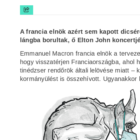
A francia elnök azért sem kapott dicsé
lángba borultak, ő Elton John koncertj
Emmanuel Macron francia elnök a tervezet
hogy visszatérjen Franciaországba, ahol 
tinédzser rendőrök általi lelövése miatt –
kormányülést is összehívott. Ugyanakkor k