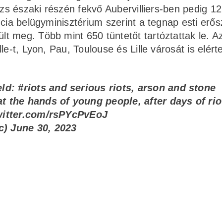
izs északi részén fekvő Aubervilliers-ben pedig 12
ncia belügyminisztérium szerint a tegnap esti erő
t meg. Több mint 650 tüntetőt tartóztattak le. A
e-t, Lyon, Pau, Toulouse és Lille városát is elérte
ield:
#riots
and serious riots, arson and stone
at the hands of young people, after days of ri
witter.com/rsPYcPvEoJ
c)
June 30, 2023