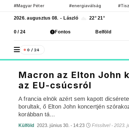
#Magyar Péter
#energiaválság
#Tis
2026. augusztus 08.
-
László
22°
21°
0 / 24
Fontos
Belföld
0 / 24
Macron az Elton John k
az EU-csúcsról
A francia elnök azért sem kapott dicséret
borultak, ő Elton John koncertjén szórako
korábban tá...
Külföld
2023. június 30. - 14:23
Frissítve! - 2023. 