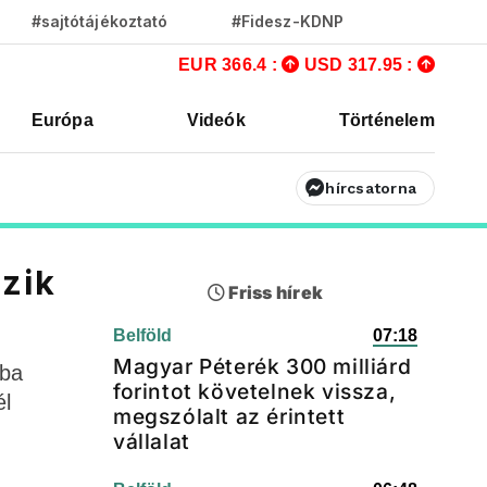
#sajtótájékoztató
#Fidesz-KDNP
EUR 366.4 :
USD 317.95 :
Európa
Videók
Történelem
hírcsatorna
zik
Friss hírek
Belföld
07:18
Magyar Péterék 300 milliárd
gba
forintot követelnek vissza,
él
megszólalt az érintett
vállalat