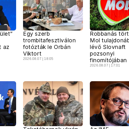
ület”
Egy szerb
Robbanás tört
trombitafesztiválon
Mol tulajdoná
t az
fotózták le Orbán
lévő Slovnaft
Viktort
pozsonyi
2026.08.07 | 18:05
finomítójában
2026.08.07 | 17:01