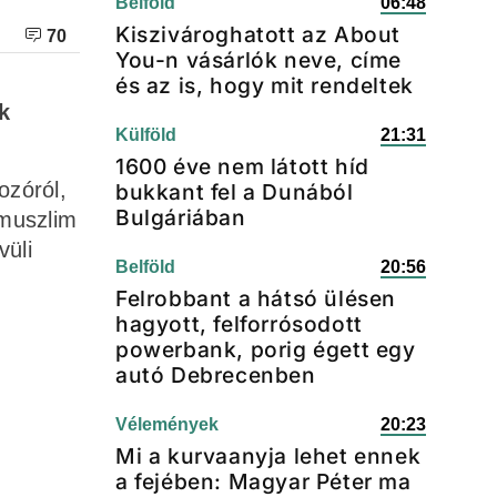
Belföld
06:48
Kiszivároghatott az About
70
You-n vásárlók neve, címe
és az is, hogy mit rendeltek
k
Külföld
21:31
1600 éve nem látott híd
ozóról,
bukkant fel a Dunából
Bulgáriában
 muszlim
vüli
Belföld
20:56
Felrobbant a hátsó ülésen
hagyott, felforrósodott
powerbank, porig égett egy
autó Debrecenben
Vélemények
20:23
Mi a kurvaanyja lehet ennek
a fejében: Magyar Péter ma