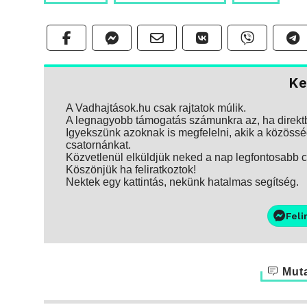
Ke
A Vadhajtások.hu csak rajtatok múlik.
A legnagyobb támogatás számunkra az, ha direktbe
Igyekszünk azoknak is megfelelni, akik a közösség
csatornánkat.
Közvetlenül elküldjük neked a nap legfontosabb ci
Köszönjük ha feliratkoztok!
Nektek egy kattintás, nekünk hatalmas segítség.
Feli
Muta