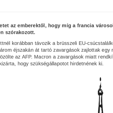
retet az emberektől, hogy míg a francia városo
én szórakozott.
tnél korábban távozik a brüsszeli EU-csúcstalálk
három éjszakán át tartó zavargások zajlottak egy
 közölte az AFP. Macron a zavargások miatt rendkí
izárta, hogy szükségállapotot hirdetnének ki.