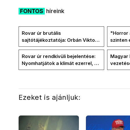
FONTOS
híreink
Rovar úr brutális
"Horror 
sajtótájékoztatója: Orbán Viktor
szinten 
és a Vadhajtások a felelős a
Faceboo
kialakult helyzetért
Tiszáso
Rovar úr rendkívüli bejelentése:
Magyar 
Nyomhatjátok a klímát ezerrel, a
vezetésé
hűtőket letekerhetitek, vége az
Internat
energiaválságnak
Ezeket is ajánljuk: