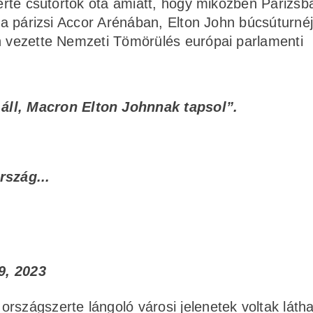
a érte csütörtök óta amiatt, hogy miközben Párizs
ő a párizsi Accor Arénában, Elton John búcsúturné
en vezette Nemzeti Tömörülés európai parlamenti
áll, Macron Elton Johnnak tapsol”.
rszág...
9, 2023
rszágszerte lángoló városi jelenetek voltak látha