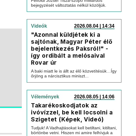
Felföldi József Tisza-szopó milliárdos
bejegyzését változtatás nélkül közöljük.
Videók
2026.08.04 | 14:34
"Azonnal küldjétek ki a
sajtónak, Magyar Péter élő
bejelentkezés Paksról!" -
így ordibált a melósaival
Rovar úr
A baki miatt le is állt az élő közvetítésük…Így
őrjöng a nárcisztikus miniszt...
Vélemények
2026.08.05 | 14:06
Takarékoskodjatok az
ivóvízzel, be kell locsolni a
Szigetet (Képek, Videó)
Tudjuk! A Vadhajtásokat kell betiltani, kitiltani,
börtönbe vetni. Hiszen mi amire felhívjuk a