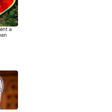
ént a
ban