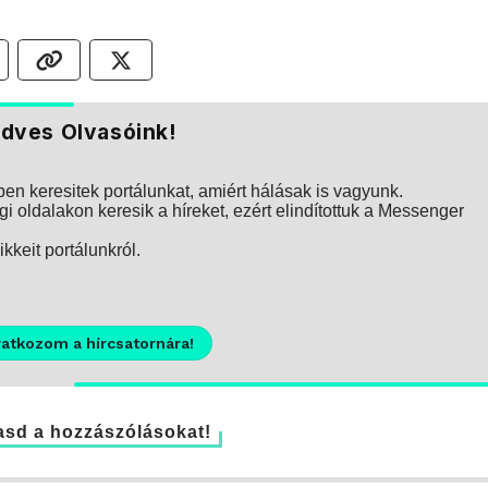
dves Olvasóink!
n keresitek portálunkat, amiért hálásak is vagyunk.
i oldalakon keresik a híreket, ezért elindítottuk a Messenger
kkeit portálunkról.
ratkozom a hírcsatornára!
sd a hozzászólásokat!