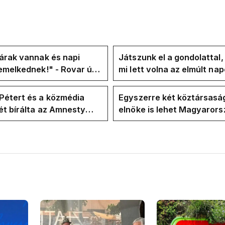
árak vannak és napi
Játszunk el a gondolattal
emelkednek!" - Rovar úr
mi lett volna az elmúlt na
k-oldalán lázadnak a
rezsicsökkentés nélkül
k
Pétert és a közmédia
Egyszerre két köztársasá
t bírálta az Amnesty
elnöke is lehet Magyaror
ional a Klubrádióban
jövő hétre