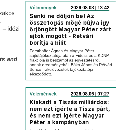
Vélemények
2026.08.03 | 13:42
szakos
Senki ne dőljön be! Az
z
összefogás mögé bújva így
 – idézi
őrjöngött Magyar Péter zárt
ajtók mögött - Rétvári
borítja a bilit
Forsthoffer Ágnes és Magyar Péter
sajtótájékoztatója után a Fidesz és a KDNP
ots and
frakciója is beszámol az egyeztetésről,
annak eredményeiről. Bóka János és Rétvári
Bence frakcióvezetők tájékoztatója
elkezdődött.
Vélemények
2026.08.06 | 07:27
Kiakadt a Tiszás milliárdos:
nem ezt ígérte a Tisza párt,
és nem ezt ígérte Magyar
Péter a kampányban