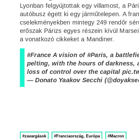
Lyonban felgyújtottak egy villamost, a Pár
autóbusz égett ki egy járműtelepen. A fra
cselekményekben mintegy 249 rendőr sérül
erőszak Párizs egyes részein kívül Marseill
a vonatkozó cikkeket a Mandiner.
#France
A vision of
#Paris
, a battlef
pelting, with the hours of darkness, 
loss of control over the capital
pic.t
— Donato Yaakov Secchi (@doyakse
#zavargások
#Franciaország, Európa
#Macron