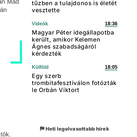
ban Mad
tűzben a tulajdonos is életét
vesztette
ján
Videók
18:36
Magyar Péter idegállapotba
került, amikor Kelemen
Ágnes szabadságáról
kérdezték
Külföld
18:05
Egy szerb
trombitafesztiválon fotózták
le Orbán Viktort
Heti legolvasottabb hírek
tók.