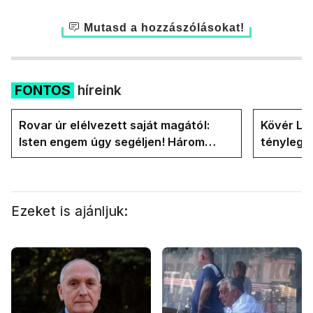
Mutasd a hozzászólásokat!
FONTOS
híreink
Rovar úr elélvezett saját magától:
Kövér Lás
Isten engem úgy segéljen! Három
tényleg 
hónapja vagyok miniszterelnök....
rendszer
Ezeket is ajánljuk: