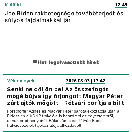
Külföld
12:49
Joe Biden rákbetegsége továbbterjedt és
súlyos fájdalmakkal jár
Heti legolvasottabb hírek
Vélemények
2026.08.03 | 13:42
Senki ne dőljön be! Az összefogás
mögé bújva így őrjöngött Magyar Péter
zárt ajtók mögött - Rétvári borítja a bilit
Forsthoffer Ágnes és Magyar Péter sajtótájékoztatója után a
Fidesz és a KDNP frakciója is beszámol az egyeztetésről,
annak eredményeiről. Bóka János és Rétvári Bence
frakcióvezetők tájékoztatója elkezdődött.