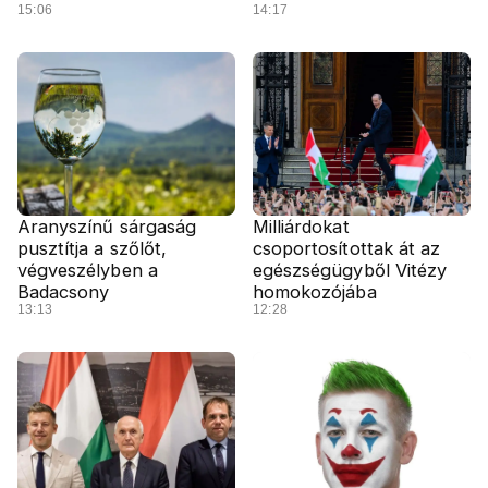
15:06
14:17
Aranyszínű sárgaság
Milliárdokat
pusztítja a szőlőt,
csoportosítottak át az
végveszélyben a
egészségügyből Vitézy
Badacsony
homokozójába
13:13
12:28