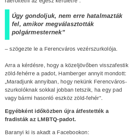
ráerőltetni az egész kerületre”.
Úgy gondoljuk, nem erre hatalmazták
fel, amikor megválasztották
polgármesternek”
– szögezte le a Ferencváros vezérszurkolója.
Arra a kérdésre, hogy a közeljövőben visszafestik
zöld-fehérre a padot, Hamberger annyit mondott:
„Maradjunk annyiban, hogy nekünk Ferencváros-
szurkolóknak sokkal jobban tetszik, ha egy pad
vagy bármi hasonló eszköz zöld-fehér”.
Egyébként időközben újra
átfestették
a
fradisták az LMBTQ-padot.
Baranyi ki is akadt a Facebookon: