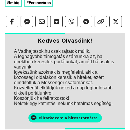
#lmbtq
#Ferencváros
Kedves Olvasóink!
A Vadhajtások.hu csak rajtatok múlik.
A legnagyobb támogatás számunkra az, ha
direktben keresitek portálunkat, amiért hálásak is
vagyunk.
Igyekszünk azoknak is megfelelni, akik a
közösségi oldalakon keresik a híreket, ezért
elindítottuk a Messenger csatornánkat.
Közvetlenül elküldjük neked a nap legfontosabb
cikkeit portálunkról.
Köszönjük ha feliratkoztok!
Nektek egy kattintás, nekünk hatalmas segítség.
Feliratkozom a hírcsatornára!