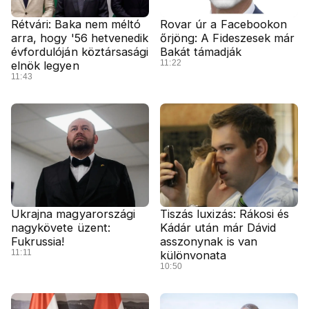
Rétvári: Baka nem méltó
Rovar úr a Facebookon
arra, hogy '56 hetvenedik
őrjöng: A Fideszesek már
évfordulóján köztársasági
Bakát támadják
11:22
elnök legyen
11:43
Ukrajna magyarországi
Tiszás luxizás: Rákosi és
nagykövete üzent:
Kádár után már Dávid
Fukrussia!
asszonynak is van
11:11
különvonata
10:50