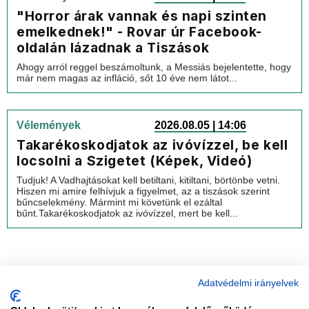
"Horror árak vannak és napi szinten
emelkednek!" - Rovar úr Facebook-
oldalán lázadnak a Tiszások
Ahogy arról reggel beszámoltunk, a Messiás bejelentette, hogy
már nem magas az infláció, sőt 10 éve nem látot...
Vélemények
2026.08.05 | 14:06
Takarékoskodjatok az ivóvízzel, be kell
locsolni a Szigetet (Képek, Videó)
Tudjuk! A Vadhajtásokat kell betiltani, kitiltani, börtönbe vetni.
Hiszen mi amire felhívjuk a figyelmet, az a tiszások szerint
bűncselekmény. Mármint mi követünk el ezáltal
bűnt.Takarékoskodjatok az ivóvízzel, mert be kell...
Adatvédelmi irányelvek