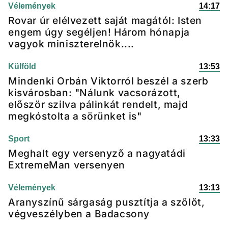
Vélemények
14:17
Rovar úr elélvezett saját magától: Isten
engem úgy segéljen! Három hónapja
vagyok miniszterelnök....
Külföld
13:53
Mindenki Orbán Viktorról beszél a szerb
kisvárosban: "Nálunk vacsorázott,
először szilva pálinkát rendelt, majd
megkóstolta a sörünket is"
Sport
13:33
Meghalt egy versenyző a nagyatádi
ExtremeMan versenyen
Vélemények
13:13
Aranyszínű sárgaság pusztítja a szőlőt,
végveszélyben a Badacsony