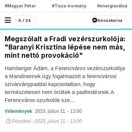
#Magyar Péter
#Tisza-kormány
#energiaválság
0 / 24
hírcsatorna
Megszólalt a Fradi vezérszurkolója:
"Baranyi Krisztina lépése nem más,
mint nettó provokáció"
Hamberger Ádám, a Ferencváros vezérszurkolója
a Mandinernek úgy fogalmazott a ferencvárosi
szivárványpaddal kapcsolatban, hogy
természetesen nem örültek a padfestésnek.A
Ferencváros-szurkolók sze...
Vélemények
2023. július 11. - 12:00
Frissítve! - 2023. július 11. - 12:00