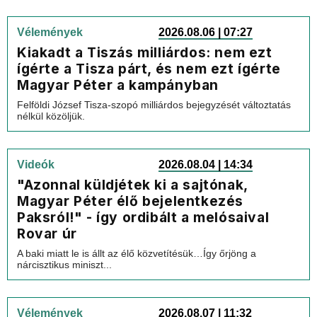
Vélemények
2026.08.06 | 07:27
Kiakadt a Tiszás milliárdos: nem ezt
ígérte a Tisza párt, és nem ezt ígérte
Magyar Péter a kampányban
Felföldi József Tisza-szopó milliárdos bejegyzését változtatás
nélkül közöljük.
Videók
2026.08.04 | 14:34
"Azonnal küldjétek ki a sajtónak,
Magyar Péter élő bejelentkezés
Paksról!" - így ordibált a melósaival
Rovar úr
A baki miatt le is állt az élő közvetítésük…Így őrjöng a
nárcisztikus miniszt...
Vélemények
2026.08.07 | 11:32