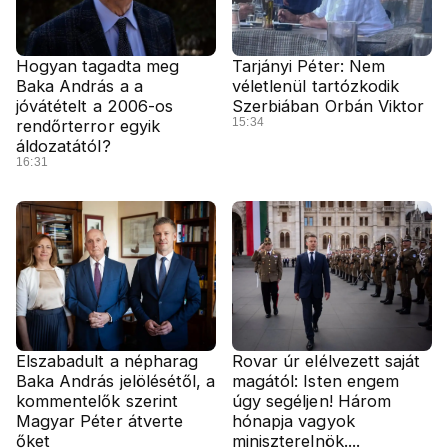
Hogyan tagadta meg
Tarjányi Péter: Nem
Baka András a a
véletlenül tartózkodik
jóvátételt a 2006-os
Szerbiában Orbán Viktor
15:34
rendőrterror egyik
áldozatától?
16:31
Elszabadult a népharag
Rovar úr elélvezett saját
Baka András jelölésétől, a
magától: Isten engem
kommentelők szerint
úgy segéljen! Három
Magyar Péter átverte
hónapja vagyok
őket
miniszterelnök....