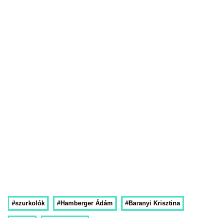
#szurkolók
#Hamberger Ádám
#Baranyi Krisztina