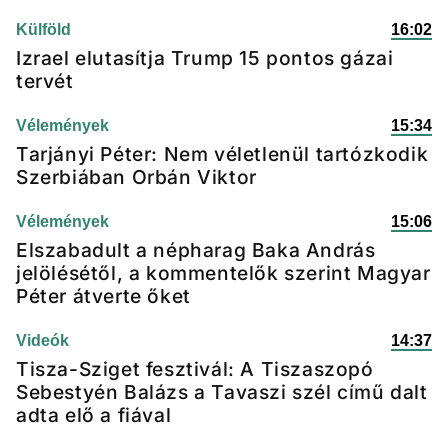
Külföld
16:02
Izrael elutasítja Trump 15 pontos gázai
tervét
Vélemények
15:34
Tarjányi Péter: Nem véletlenül tartózkodik
Szerbiában Orbán Viktor
Vélemények
15:06
Elszabadult a népharag Baka András
jelölésétől, a kommentelők szerint Magyar
Péter átverte őket
Videók
14:37
Tisza-Sziget fesztivál: A Tiszaszopó
Sebestyén Balázs a Tavaszi szél című dalt
adta elő a fiával