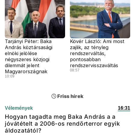
Tarjányi Péter: Baka
Kövér László: Ami most
András köztársasági
zajlik, az tényleg
elnöki jelölése
rendszerváltás,
négyszeres közjogi
pontosabban
dilemmát jelent
rendszervisszaváltás
08:57
Magyarországnak
10:09
Friss hírek
Vélemények
16:31
Hogyan tagadta meg Baka András a a
jóvátételt a 2006-os rendőrterror egyik
áldozatától?