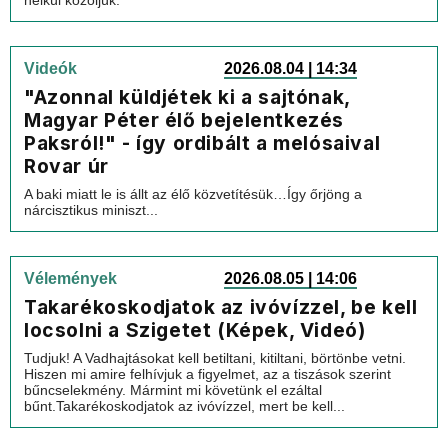
Videók
2026.08.04 | 14:34
"Azonnal küldjétek ki a sajtónak,
Magyar Péter élő bejelentkezés
Paksról!" - így ordibált a melósaival
Rovar úr
A baki miatt le is állt az élő közvetítésük…Így őrjöng a
nárcisztikus miniszt...
Vélemények
2026.08.05 | 14:06
Takarékoskodjatok az ivóvízzel, be kell
locsolni a Szigetet (Képek, Videó)
Tudjuk! A Vadhajtásokat kell betiltani, kitiltani, börtönbe vetni.
Hiszen mi amire felhívjuk a figyelmet, az a tiszások szerint
bűncselekmény. Mármint mi követünk el ezáltal
bűnt.Takarékoskodjatok az ivóvízzel, mert be kell...