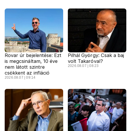
Rovar úr bejelentése: Ezt
Pilhál György: Csak a baj
is megcsináltam, 10 éve
volt Takaróval?
2026.08.07 | 08:23
nem látott szintre
csökkent az infláció
2026.08.07 | 09:14