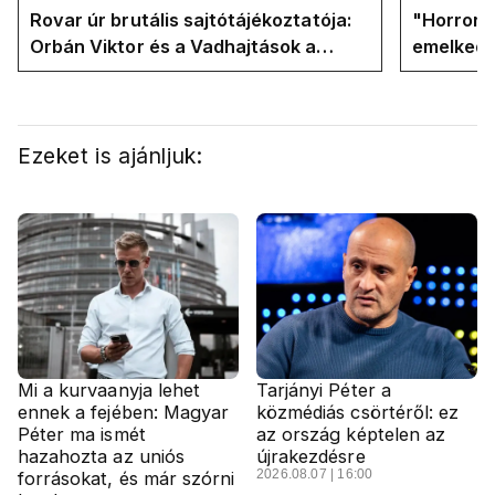
Rovar úr brutális sajtótájékoztatója:
"Horror á
Orbán Viktor és a Vadhajtások a
emelkedn
felelős a kialakult helyzetért
oldalán l
Ezeket is ajánljuk:
Mi a kurvaanyja lehet
Tarjányi Péter a
ennek a fejében: Magyar
közmédiás csörtéről: ez
Péter ma ismét
az ország képtelen az
hazahozta az uniós
újrakezdésre
2026.08.07 | 16:00
forrásokat, és már szórni