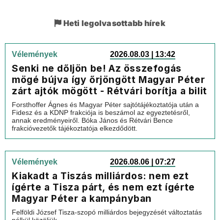
Heti legolvasottabb hírek
Vélemények
2026.08.03 | 13:42
Senki ne dőljön be! Az összefogás
mögé bújva így őrjöngött Magyar Péter
zárt ajtók mögött - Rétvári borítja a bilit
Forsthoffer Ágnes és Magyar Péter sajtótájékoztatója után a
Fidesz és a KDNP frakciója is beszámol az egyeztetésről,
annak eredményeiről. Bóka János és Rétvári Bence
frakcióvezetők tájékoztatója elkezdődött.
Vélemények
2026.08.06 | 07:27
Kiakadt a Tiszás milliárdos: nem ezt
ígérte a Tisza párt, és nem ezt ígérte
Magyar Péter a kampányban
Felföldi József Tisza-szopó milliárdos bejegyzését változtatás
nélkül közöljük.