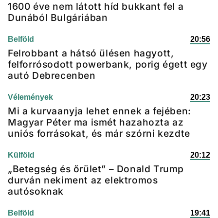
1600 éve nem látott híd bukkant fel a
Dunából Bulgáriában
Belföld
20:56
Felrobbant a hátsó ülésen hagyott,
felforrósodott powerbank, porig égett egy
autó Debrecenben
Vélemények
20:23
Mi a kurvaanyja lehet ennek a fejében:
Magyar Péter ma ismét hazahozta az
uniós forrásokat, és már szórni kezdte
Külföld
20:12
„Betegség és őrület” – Donald Trump
durván nekiment az elektromos
autósoknak
Belföld
19:41