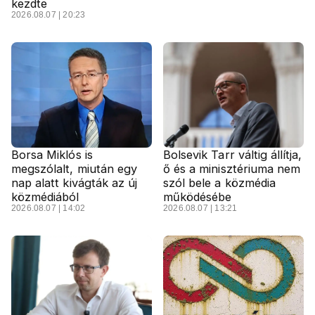
kezdte
2026.08.07 | 20:23
Borsa Miklós is
Bolsevik Tarr váltig állítja,
megszólalt, miután egy
ő és a minisztériuma nem
nap alatt kivágták az új
szól bele a közmédia
közmédiából
működésébe
2026.08.07 | 14:02
2026.08.07 | 13:21