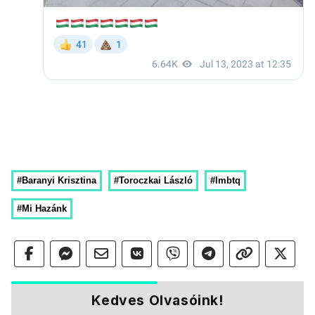
#Baranyi Krisztina
#Toroczkai László
#lmbtq
#Mi Hazánk
Kedves Olvasóink!