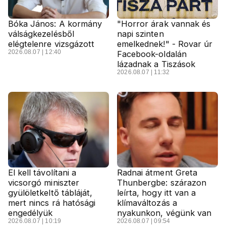
Bóka János: A kormány
"Horror árak vannak és
válságkezelésből
napi szinten
elégtelenre vizsgázott
emelkednek!" - Rovar úr
2026.08.07 | 12:40
Facebook-oldalán
lázadnak a Tiszások
2026.08.07 | 11:32
El kell távolítani a
Radnai átment Greta
vicsorgó miniszter
Thunbergbe: szárazon
gyülöletkeltő tábláját,
leírta, hogy itt van a
mert nincs rá hatósági
klímaváltozás a
engedélyük
nyakunkon, végünk van
2026.08.07 | 10:19
2026.08.07 | 09:54