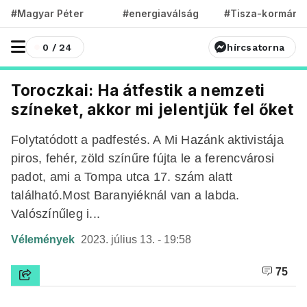
#Magyar Péter
#energiaválság
#Tisza-kormány
0 / 24
hírcsatorna
Toroczkai: Ha átfestik a nemzeti
színeket, akkor mi jelentjük fel őket
Folytatódott a padfestés. A Mi Hazánk aktivistája
piros, fehér, zöld színűre fújta le a ferencvárosi
padot, ami a Tompa utca 17. szám alatt
található.Most Baranyiéknál van a labda.
Valószínűleg i...
Vélemények
2023. július 13. - 19:58
75