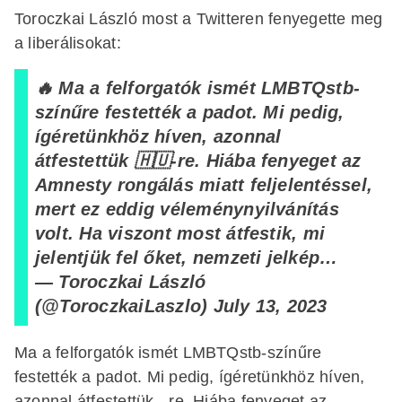
Toroczkai László most a Twitteren fenyegette meg
a liberálisokat:
🔥 Ma a felforgatók ismét LMBTQstb-
színűre festették a padot. Mi pedig,
ígéretünkhöz híven, azonnal
átfestettük 🇭🇺-re. Hiába fenyeget az
Amnesty rongálás miatt feljelentéssel,
mert ez eddig véleménynyilvánítás
volt. Ha viszont most átfestik, mi
jelentjük fel őket, nemzeti jelkép…
— Toroczkai László
(@ToroczkaiLaszlo)
July 13, 2023
Ma a felforgatók ismét LMBTQstb-színűre
festették a padot. Mi pedig, ígéretünkhöz híven,
azonnal átfestettük -re. Hiába fenyeget az