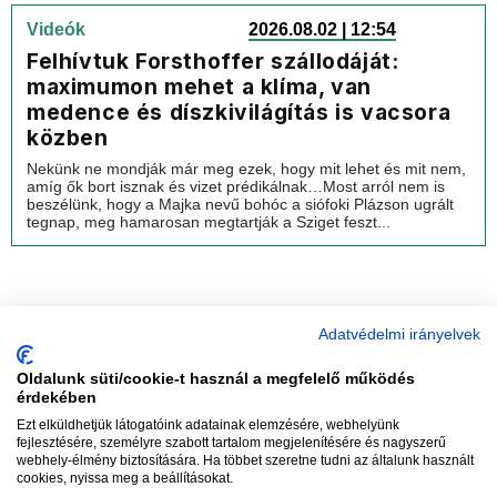
Videók
2026.08.02 | 12:54
Felhívtuk Forsthoffer szállodáját:
maximumon mehet a klíma, van
medence és díszkivilágítás is vacsora
közben
Nekünk ne mondják már meg ezek, hogy mit lehet és mit nem,
amíg ők bort isznak és vizet prédikálnak…Most arról nem is
beszélünk, hogy a Majka nevű bohóc a siófoki Plázson ugrált
tegnap, meg hamarosan megtartják a Sziget feszt...
Adatvédelmi irányelvek
Oldalunk süti/cookie-t használ a megfelelő működés
vadhajtások
érdekében
Ezt elküldhetjük látogatóink adatainak elemzésére, webhelyünk
fejlesztésére, személyre szabott tartalom megjelenítésére és nagyszerű
webhely-élmény biztosítására. Ha többet szeretne tudni az általunk használt
Szerkesztőség:
szerk@vadhajtasok.hu
cookies, nyissa meg a beállításokat.
Modi:
moderator@vadhajtasok.hu