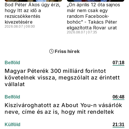
Bod Péter Ákos úgy érzi,
„Ön április 12 óta sajnos
hogy Itt az idő a
már nem csak egy
rezsicsökkentés
random Facebook-
kivezetésére
bohóc” - Takács Péter
2026.08.07 | 08:00
eligazította Rovar urat
2026.08.07 | 07:35
Friss hírek
Belföld
07:18
Magyar Péterék 300 milliárd forintot
követelnek vissza, megszólalt az érintett
vállalat
Belföld
06:48
Kiszivároghatott az About You-n vásárlók
neve, címe és az is, hogy mit rendeltek
Külföld
21:31