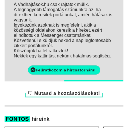
A Vadhajtások.hu csak rajtatok múlik.
A legnagyobb támogatás számunkra az, ha
direktben keresitek portálunkat, amiért hálásak is
vagyunk.
Igyekszünk azoknak is megfelelni, akik a
közösségi oldalakon keresik a híreket, ezért
elindítottuk a Messenger csatornánkat.
Közvetlenül elküldjük neked a nap legfontosabb
cikkeit portálunkról.
Köszönjük ha feliratkoztok!
Nektek egy kattintás, nekünk hatalmas segítség.
Feliratkozom a hírcsatornára!
Mutasd a hozzászólásokat!
FONTOS
híreink