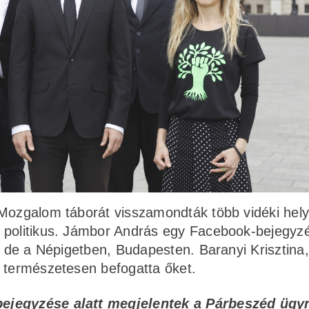
 Mozgalom táborát visszamondták több vidéki hel
a politikus. Jámbor András egy Facebook-bejegyz
, de a Népigetben, Budapesten. Baranyi Krisztina,
e természetesen befogatta őket.
bejegyzése alatt megjelentek a Párbeszéd ügy