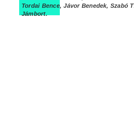
Tordai Bence, Jávor Benedek, Szabó T
Jámbort.