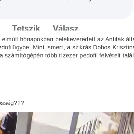
z elmúlt hónapokban belekeveredett az Antifák ált
dofilügybe. Mint ismert, a szikrás Dobos Krisztin
 a számítógépén több tízezer pedofil felvételt talál
.
zösség???