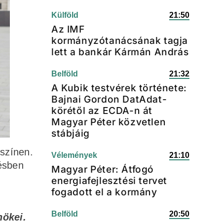
Külföld
21:50
Az IMF
kormányzótanácsának tagja
lett a bankár Kármán András
Belföld
21:32
A Kubik testvérek története:
Bajnai Gordon DatAdat-
körétől az ECDA-n át
Magyar Péter közvetlen
stábjáig
yszínen.
Vélemények
21:10
ésben
Magyar Péter: Átfogó
energiafejlesztési tervet
fogadott el a kormány
Belföld
20:50
nökei.