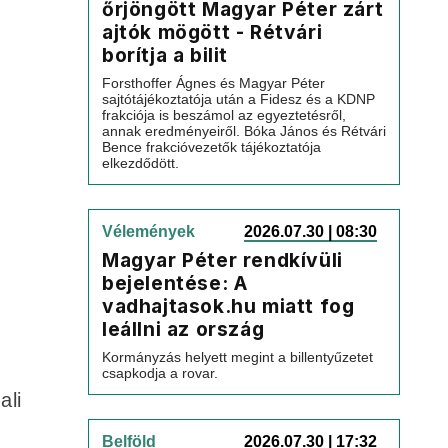
őrjöngött Magyar Péter zárt
ajtók mögött - Rétvári
borítja a bilit
Forsthoffer Ágnes és Magyar Péter
sajtótájékoztatója után a Fidesz és a KDNP
frakciója is beszámol az egyeztetésről,
annak eredményeiről. Bóka János és Rétvári
Bence frakcióvezetők tájékoztatója
elkezdődött.
Vélemények
2026.07.30 | 08:30
Magyar Péter rendkívüli
bejelentése: A
vadhajtasok.hu miatt fog
leállni az ország
Kormányzás helyett megint a billentyűzetet
csapkodja a rovar.
ali
Belföld
2026.07.30 | 17:32