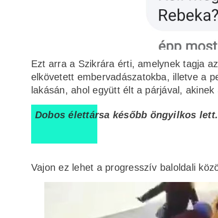
Ezt arra a Szikrára érti, amelynek tagja a
elkövetett embervadászatokba, illetve a pe
lakásán, ahol együtt élt a párjával, akinek
Dobos élettársa később öngyilkos lett
Vajon ez lehet a progresszív baloldali kö