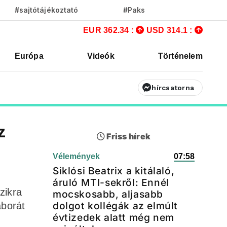
#sajtótájékoztató
#Paks
EUR 362.34 :
USD 314.1 :
Európa
Videók
Történelem
hírcsatorna
z
Friss hírek
Vélemények
07:58
Siklósi Beatrix a kitálaló,
áruló MTI-sekről: Ennél
zikra
mocskosabb, aljasabb
dolgot kollégák az elmúlt
áborát
évtizedek alatt még nem