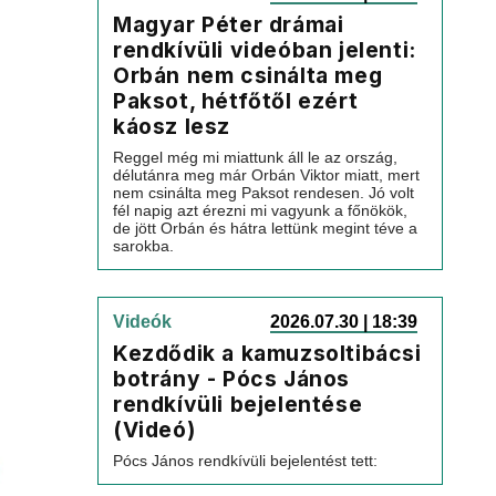
Magyar Péter drámai
rendkívüli videóban jelenti:
Orbán nem csinálta meg
Paksot, hétfőtől ezért
káosz lesz
Reggel még mi miattunk áll le az ország,
délutánra meg már Orbán Viktor miatt, mert
nem csinálta meg Paksot rendesen. Jó volt
fél napig azt érezni mi vagyunk a főnökök,
de jött Orbán és hátra lettünk megint téve a
sarokba.
Videók
2026.07.30 | 18:39
Kezdődik a kamuzsoltibácsi
botrány - Pócs János
rendkívüli bejelentése
(Videó)
Pócs János rendkívüli bejelentést tett: