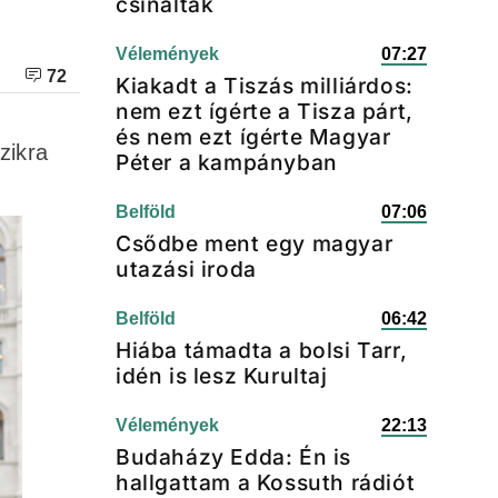
csináltak
Vélemények
07:27
72
Kiakadt a Tiszás milliárdos:
nem ezt ígérte a Tisza párt,
és nem ezt ígérte Magyar
zikra
Péter a kampányban
Belföld
07:06
Csődbe ment egy magyar
utazási iroda
Belföld
06:42
Hiába támadta a bolsi Tarr,
idén is lesz Kurultaj
Vélemények
22:13
Budaházy Edda: Én is
hallgattam a Kossuth rádiót