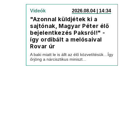
Videók
2026.08.04 | 14:34
"Azonnal küldjétek ki a
sajtónak, Magyar Péter élő
bejelentkezés Paksról!" -
így ordibált a melósaival
Rovar úr
A baki miatt le is állt az élő közvetítésük…Így
őrjöng a nárcisztikus miniszt...