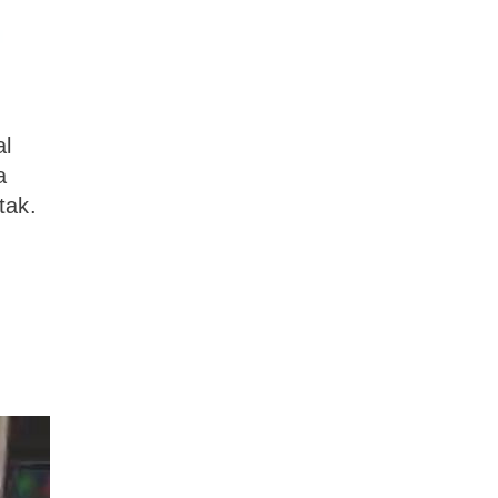
al
a
tak.