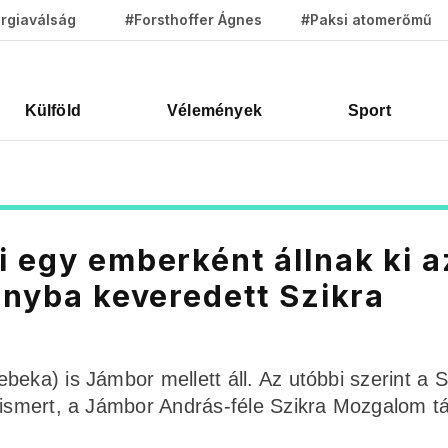
rgiaválság
#Forsthoffer Ágnes
#Paksi atomerőmű
Külföld
Vélemények
Sport
i egy emberként állnak ki a
rányba keveredett Szikra
eka) is Jámbor mellett áll. Az utóbbi szerint a S
t ismert, a Jámbor András-féle Szikra Mozgalom t