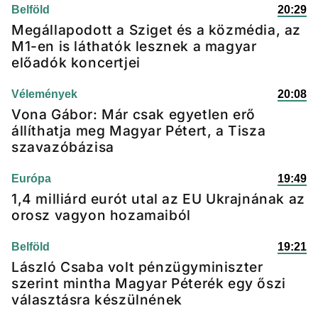
Belföld
20:29
Megállapodott a Sziget és a közmédia, az
M1-en is láthatók lesznek a magyar
előadók koncertjei
Vélemények
20:08
Vona Gábor: Már csak egyetlen erő
állíthatja meg Magyar Pétert, a Tisza
szavazóbázisa
Európa
19:49
1,4 milliárd eurót utal az EU Ukrajnának az
orosz vagyon hozamaiból
Belföld
19:21
László Csaba volt pénzügyminiszter
szerint mintha Magyar Péterék egy őszi
választásra készülnének