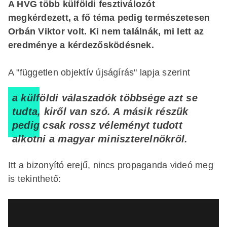
A HVG több külföldi fesztiválozót
megkérdezett, a fő téma pedig természetesen
Orbán Viktor volt. Ki nem találnák, mi lett az
eredménye a kérdezősködésnek.
A "független objektív újságírás" lapja szerint
a külföldi válaszadók többsége azt se
tudta, kiről van szó. A másik részük
pedig csak rossz véleményt tudott
alkotni a magyar miniszterelnökről.
Itt a bizonyító erejű, nincs propaganda videó meg
is tekinthető: