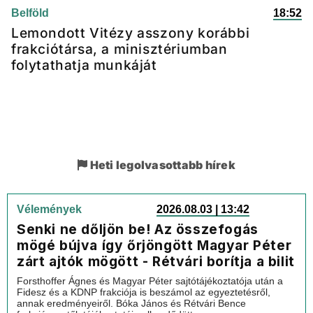
Belföld
18:52
Lemondott Vitézy asszony korábbi
frakciótársa, a minisztériumban
folytathatja munkáját
Heti legolvasottabb hírek
Vélemények
2026.08.03 | 13:42
Senki ne dőljön be! Az összefogás
mögé bújva így őrjöngött Magyar Péter
zárt ajtók mögött - Rétvári borítja a bilit
Forsthoffer Ágnes és Magyar Péter sajtótájékoztatója után a
Fidesz és a KDNP frakciója is beszámol az egyeztetésről,
annak eredményeiről. Bóka János és Rétvári Bence