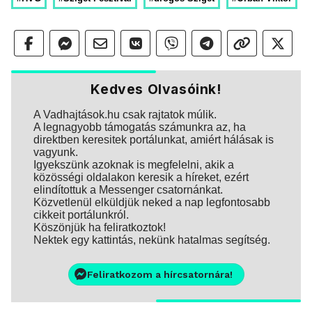
Kedves Olvasóink!
A Vadhajtások.hu csak rajtatok múlik.
A legnagyobb támogatás számunkra az, ha
direktben keresitek portálunkat, amiért hálásak is
vagyunk.
Igyekszünk azoknak is megfelelni, akik a
közösségi oldalakon keresik a híreket, ezért
elindítottuk a Messenger csatornánkat.
Közvetlenül elküldjük neked a nap legfontosabb
cikkeit portálunkról.
Köszönjük ha feliratkoztok!
Nektek egy kattintás, nekünk hatalmas segítség.
Feliratkozom a hírcsatornára!