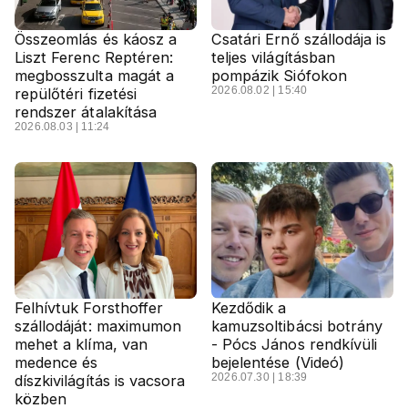
Összeomlás és káosz a
Csatári Ernő szállodája is
Liszt Ferenc Reptéren:
teljes világításban
megbosszulta magát a
pompázik Siófokon
2026.08.02 | 15:40
repülőtéri fizetési
rendszer átalakítása
2026.08.03 | 11:24
Felhívtuk Forsthoffer
Kezdődik a
szállodáját: maximumon
kamuzsoltibácsi botrány
mehet a klíma, van
- Pócs János rendkívüli
medence és
bejelentése (Videó)
2026.07.30 | 18:39
díszkivilágítás is vacsora
közben