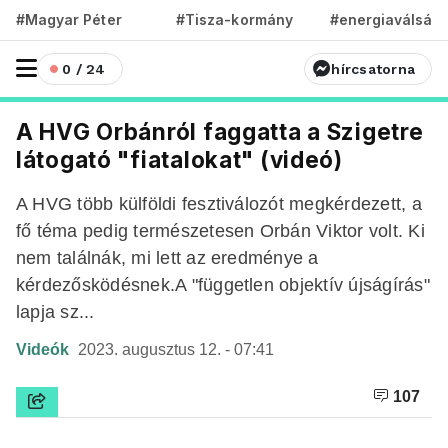
#Magyar Péter
#Tisza-kormány
#energiaválság
0 / 24
hírcsatorna
A HVG Orbánról faggatta a Szigetre
látogató "fiatalokat" (videó)
A HVG több külföldi fesztiválozót megkérdezett, a
fő téma pedig természetesen Orbán Viktor volt. Ki
nem találnák, mi lett az eredménye a
kérdezősködésnek.A "független objektív újságírás"
lapja sz...
Videók
2023. augusztus 12. - 07:41
107