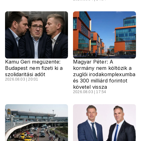
Kamu Geri megüzente:
Magyar Péter: A
Budapest nem fizeti ki a
kormány nem költözik a
szolidaritási adót
zuglói irodakomplexumba
2026.08.03 | 20:01
és 300 milliárd forintot
követel vissza
2026.08.03 | 17:54