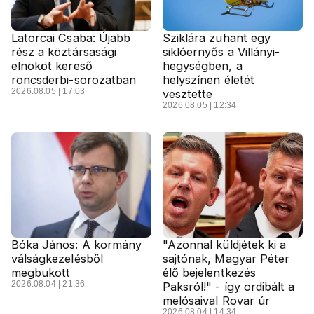
Latorcai Csaba: Újabb
Sziklára zuhant egy
rész a köztársasági
siklóernyős a Villányi-
elnököt kereső
hegységben, a
roncsderbi-sorozatban
helyszínen életét
2026.08.05 | 17:03
vesztette
2026.08.05 | 12:34
Bóka János: A kormány
"Azonnal küldjétek ki a
válságkezelésből
sajtónak, Magyar Péter
megbukott
élő bejelentkezés
2026.08.04 | 21:36
Paksról!" - így ordibált a
melósaival Rovar úr
2026.08.04 | 14:34