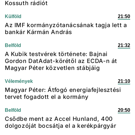
Kossuth rádiót
Külföld
21:50
Az IMF kormányzótanácsának tagja lett a
bankár Kármán András
Belföld
21:32
A Kubik testvérek története: Bajnai
Gordon DatAdat-körétől az ECDA-n át
Magyar Péter közvetlen stábjáig
Vélemények
21:10
Magyar Péter: Átfogó energiafejlesztési
tervet fogadott el a kormány
Belföld
20:50
Csődbe ment az Accel Hunland, 400
dolgozóját bocsátja el a kerékpárgyár