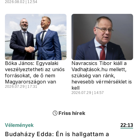
2026.08.02 | 12:54
Bóka János: Egyvalaki
Navracsics Tibor kiáll a
veszélyeztetheti az uniós
Vadhajtások.hu mellett,
forrásokat, de ő nem
szükség van ránk,
Magyarországon van
hevesebb vérmérséklet is
2026.07.29 | 17:31
kell
2026.07.29 | 14:57
Friss hírek
Vélemények
22:13
Budaházy Edda: Én is hallgattam a