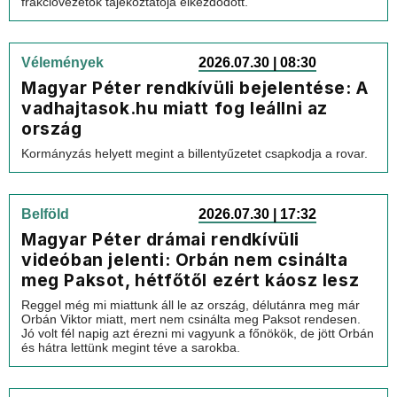
frakcióvezetők tájékoztatója elkezdődött.
Vélemények
2026.07.30 | 08:30
Magyar Péter rendkívüli bejelentése: A
vadhajtasok.hu miatt fog leállni az
ország
Kormányzás helyett megint a billentyűzetet csapkodja a rovar.
Belföld
2026.07.30 | 17:32
Magyar Péter drámai rendkívüli
videóban jelenti: Orbán nem csinálta
meg Paksot, hétfőtől ezért káosz lesz
Reggel még mi miattunk áll le az ország, délutánra meg már
Orbán Viktor miatt, mert nem csinálta meg Paksot rendesen.
Jó volt fél napig azt érezni mi vagyunk a főnökök, de jött Orbán
és hátra lettünk megint téve a sarokba.