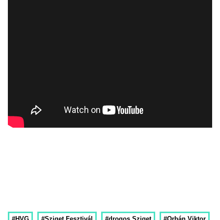
#HVG
#Sziget Fesztivál
#drogos Sziget
#Orbán Viktor