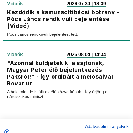
Videók
2026.07.30 | 18:39
Kezdődik a kamuzsoltibácsi botrány -
Pócs János rendkívüli bejelentése
(Videó)
Pócs János rendkívüli bejelentést tett:
Videók
2026.08.04 | 14:34
"Azonnal küldjétek ki a sajtónak,
Magyar Péter élő bejelentkezés
Paksról!" - így ordibált a melósaival
Rovar úr
A baki miatt le is állt az élő közvetítésük…Így őrjöng a
nárcisztikus miniszt...
Adatvédelmi irányelvek