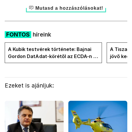
Mutasd a hozzászólásokat!
FONTOS
híreink
A Kubik testvérek története: Bajnai
A Tisza-
Gordon DatAdat-körétől az ECDA-n át
jövő ked
Magyar Péter közvetlen stábjáig
köztársa
Ezeket is ajánljuk: