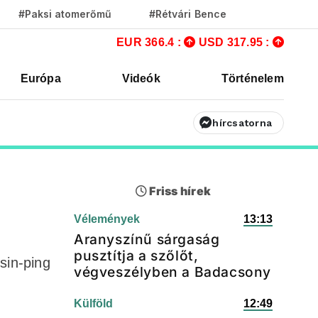
#Paksi atomerőmű
#Rétvári Bence
EUR 366.4 :
USD 317.95 :
Európa
Videók
Történelem
hírcsatorna
Friss hírek
Vélemények
13:13
Aranyszínű sárgaság
pusztítja a szőlőt,
Csin-ping
végveszélyben a Badacsony
Külföld
12:49