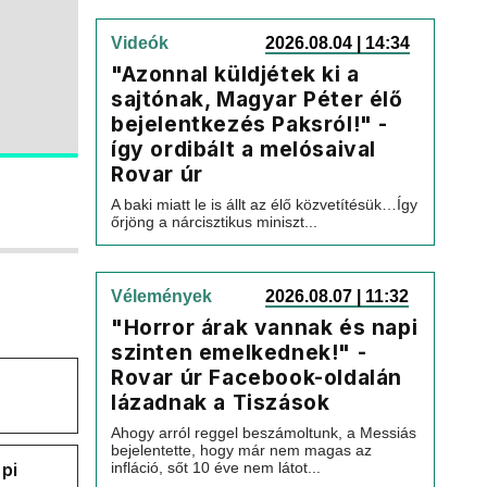
Videók
2026.08.04 | 14:34
"Azonnal küldjétek ki a
sajtónak, Magyar Péter élő
bejelentkezés Paksról!" -
így ordibált a melósaival
Rovar úr
A baki miatt le is állt az élő közvetítésük…Így
őrjöng a nárcisztikus miniszt...
Vélemények
2026.08.07 | 11:32
"Horror árak vannak és napi
szinten emelkednek!" -
Rovar úr Facebook-oldalán
lázadnak a Tiszások
Ahogy arról reggel beszámoltunk, a Messiás
bejelentette, hogy már nem magas az
infláció, sőt 10 éve nem látot...
pi