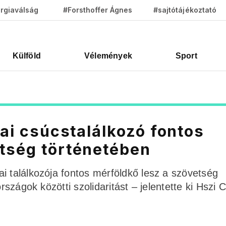
rgiaválság
#Forsthoffer Ágnes
#sajtótájékoztató
Külföld
Vélemények
Sport
kai csúcstalálkozó fontos
etség történetében
i találkozója fontos mérföldkő lesz a szövetség
rszágok közötti szolidaritást – jelentette ki Hszi 