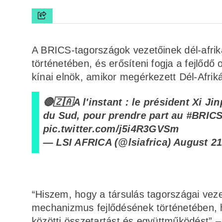
A BRICS-tagországok vezetőinek dél-afrika
történetében, és erősíteni fogja a fejlődő o
kínai elnök, amikor megérkezett Dél-Afrik
🔴🇿🇦A l'instant : le président Xi J
du Sud, pour prendre part au
#BRIC
pic.twitter.com/j5i4R3GVSm
— LSI AFRICA (@lsiafrica)
August 21
“Hiszem, hogy a társulás tagországai vez
mechanizmus fejlődésének történetében, 
közötti összetartást és együttműködést” –