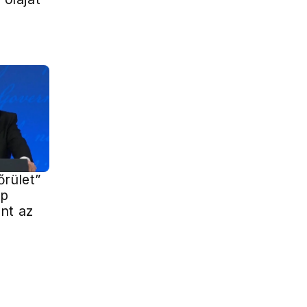
őrület”
mp
nt az