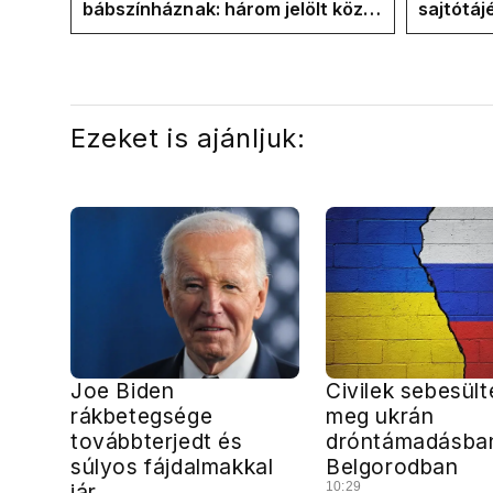
bábszínháznak: három jelölt közül
sajtótáj
"választ" ma államfőt a Tisza-
és a Vad
frakció
kialakul
Ezeket is ajánljuk:
Joe Biden
Civilek sebesült
rákbetegsége
meg ukrán
továbbterjedt és
dróntámadásba
súlyos fájdalmakkal
Belgorodban
jár
10:29