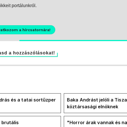
kkeit portálunkról.
ratkozom a hírcsatornára!
sd a hozzászólásokat!
rás és a tatai sortűzper
Baka Andrást jelöli a Tisza
köztársasági elnöknek
 brutális
"Horror árak vannak és na