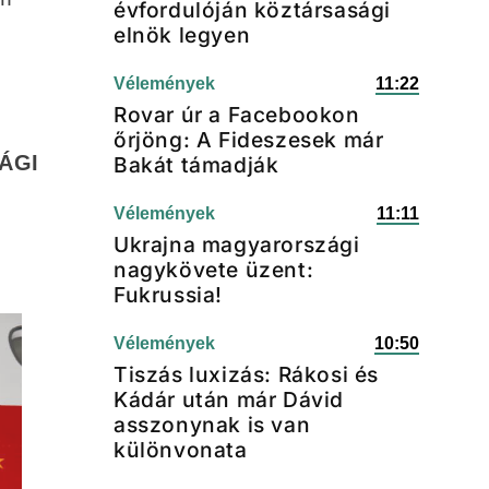
évfordulóján köztársasági
elnök legyen
Vélemények
11:22
Rovar úr a Facebookon
őrjöng: A Fideszesek már
ÁGI
Bakát támadják
Vélemények
11:11
Ukrajna magyarországi
nagykövete üzent:
Fukrussia!
Vélemények
10:50
Tiszás luxizás: Rákosi és
Kádár után már Dávid
asszonynak is van
különvonata