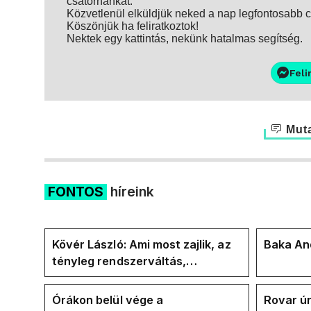
csatornánkat.
Közvetlenül elküldjük neked a nap legfontosabb ci
Köszönjük ha feliratkoztok!
Nektek egy kattintás, nekünk hatalmas segítség.
Feli
Muta
FONTOS
híreink
Kövér László: Ami most zajlik, az
Baka And
tényleg rendszerváltás,
pontosabban
rendszervisszaváltás
Órákon belül vége a
Rovar úr