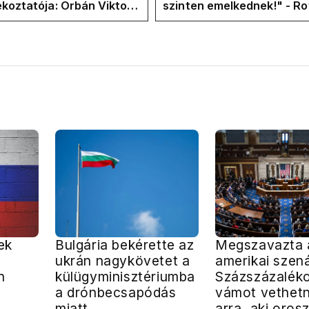
ékoztatója: Orbán Viktor
szinten emelkednek!" - Ro
hajtások a felelős a
Facebook-oldalán lázadna
t helyzetért
Tiszások
ek
Bulgária bekérette az
Megszavazta 
ukrán nagykövetet a
amerikai szen
n
külügyminisztériumba
Százszázalék
a drónbecsapódás
vámot vethetn
miatt
arra, aki orosz