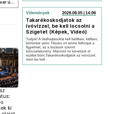
var úr
k a
Vélemények
2026.08.05 | 14:06
Takarékoskodjatok az
ivóvízzel, be kell locsolni a
Szigetet (Képek, Videó)
Tudjuk! A Vadhajtásokat kell betiltani, kitiltani,
börtönbe vetni. Hiszen mi amire felhívjuk a
figyelmet, az a tiszások szerint
bűncselekmény. Mármint mi követünk el
ezáltal bűnt.Takarékoskodjatok az ivóvízzel,
mert be kell...
az
átus:
os
ek ki
 olajat