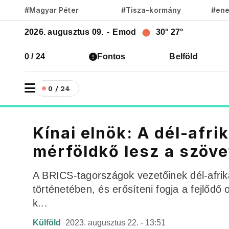
#Magyar Péter
#Tisza-kormány
#ene
2026. augusztus 09.
-
Emod
30°
27°
0 / 24
Fontos
Belföld
0 / 24
Kínai elnök: A dél-afri
mérföldkő lesz a szöv
A BRICS-tagországok vezetőinek dél-afrika
történetében, és erősíteni fogja a fejlődő o
k...
Külföld
2023. augusztus 22. - 13:51