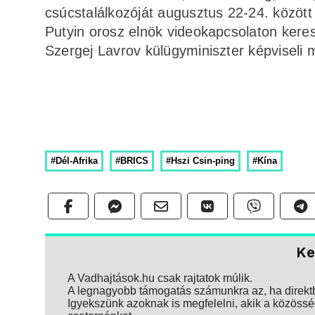
csúcstalálkozóját augusztus 22-24. között
Putyin orosz elnök videokapcsolaton kere
Szergej Lavrov külügyminiszter képviseli 
#Dél-Afrika
#BRICS
#Hszi Csin-ping
#Kína
Ke
A Vadhajtások.hu csak rajtatok múlik.
A legnagyobb támogatás számunkra az, ha direktbe
Igyekszünk azoknak is megfelelni, akik a közösség