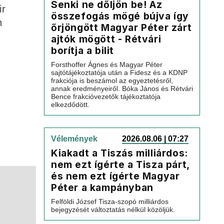
Senki ne dőljön be! Az
ir
összefogás mögé bújva így
n
őrjöngött Magyar Péter zárt
ajtók mögött - Rétvári
borítja a bilit
Forsthoffer Ágnes és Magyar Péter
sajtótájékoztatója után a Fidesz és a KDNP
frakciója is beszámol az egyeztetésről,
annak eredményeiről. Bóka János és Rétvári
Bence frakcióvezetők tájékoztatója
elkezdődött.
Vélemények
2026.08.06 | 07:27
Kiakadt a Tiszás milliárdos:
nem ezt ígérte a Tisza párt,
és nem ezt ígérte Magyar
Péter a kampányban
Felföldi József Tisza-szopó milliárdos
bejegyzését változtatás nélkül közöljük.