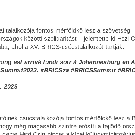
i találkozója fontos mérföldkő lesz a szövetség
rszágok közötti szolidaritást – jelentette ki Hszi 
ába, ahol a XV. BRICS-csúcstalálkozót tartják.
inping est arrivé lundi soir à Johannesburg en 
SSummit2023
.
#BRICSza
#BRICSSummit
#BRI
, 2023
etőinek csúcstalálkozója fontos mérföldkő lesz a
hogy még magasabb szintre erősíti a fejlődő ors
 idézte Hszi Csin-pinget a kínai külügyminisztéri