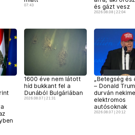
07:43
és gázt vesz
2026.08.08 | 22:04
1600 éve nem látott
„Betegség és 
híd bukkant fel a
– Donald Tru
int
Dunából Bulgáriában
durván nekime
2026.08.07 | 21:31
elektromos
ra
autósoknak
az
2026.08.07 | 20:12
gyben