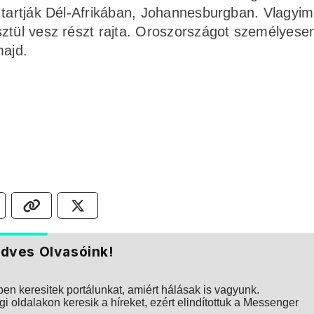
 tartják Dél-Afrikában, Johannesburgban. Vlagyim
sztül vesz részt rajta. Oroszországot személyese
majd.
dves Olvasóink!
n keresitek portálunkat, amiért hálásak is vagyunk.
i oldalakon keresik a híreket, ezért elindítottuk a Messenger