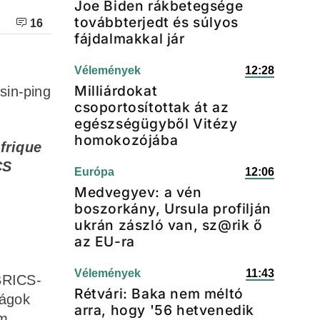
Joe Biden rákbetegsége
továbbterjedt és súlyos
16
fájdalmakkal jár
Vélemények
12:28
Milliárdokat
Csin-ping
csoportosítottak át az
egészségügyből Vitézy
homokozójába
Afrique
CS
Európa
12:06
Medvegyev: a vén
boszorkány, Ursula profilján
ukrán zászló van, sz@rik ő
az EU-ra
Vélemények
11:43
 BRICS-
Rétvári: Baka nem méltó
zágok
arra, hogy '56 hetvenedik
um