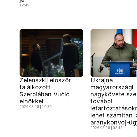
12:49
Zelenszkij először
Ukrajna
találkozott
magyarországi
Szerbiában Vučić
nagykövete szer
elnökkel
további
2026.08.08 | 10:30
letartóztatások
lehet számítani 
aranykonvoj-ü
2026.08.08 | 08:18