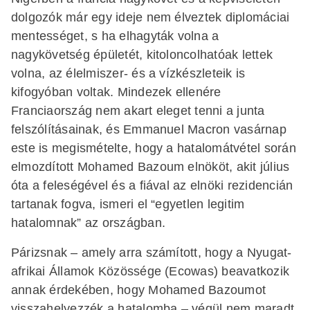
dolgozók már egy ideje nem élveztek diplomáciai
mentességet, s ha elhagyták volna a
nagykövetség épületét, kitoloncolhatóak lettek
volna, az élelmiszer- és a vízkészleteik is
kifogyóban voltak. Mindezek ellenére
Franciaország nem akart eleget tenni a junta
felszólításainak, és Emmanuel Macron vasárnap
este is megismételte, hogy a hatalomátvétel során
elmozdított Mohamed Bazoum elnököt, akit július
óta a feleségével és a fiával az elnöki rezidencián
tartanak fogva, ismeri el “egyetlen legitim
hatalomnak” az országban.
Párizsnak – amely arra számított, hogy a Nyugat-
afrikai Államok Közössége (Ecowas) beavatkozik
annak érdekében, hogy Mohamed Bazoumot
visszahelyezzék a hatalomba – végül nem maradt