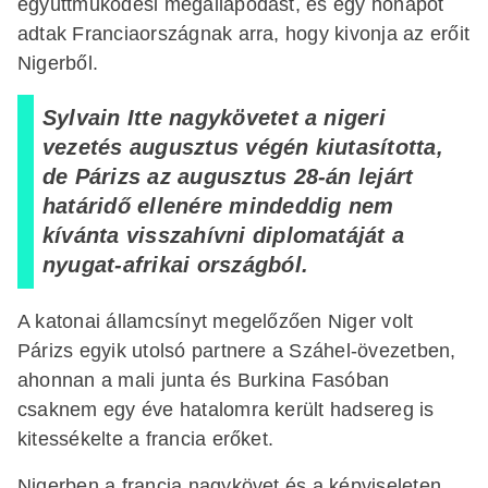
együttműködési megállapodást, és egy hónapot
adtak Franciaországnak arra, hogy kivonja az erőit
Nigerből.
Sylvain Itte nagykövetet a nigeri
vezetés augusztus végén kiutasította,
de Párizs az augusztus 28-án lejárt
határidő ellenére mindeddig nem
kívánta visszahívni diplomatáját a
nyugat-afrikai országból.
A katonai államcsínyt megelőzően Niger volt
Párizs egyik utolsó partnere a Száhel-övezetben,
ahonnan a mali junta és Burkina Fasóban
csaknem egy éve hatalomra került hadsereg is
kitessékelte a francia erőket.
Nigerben a francia nagykövet és a képviseleten