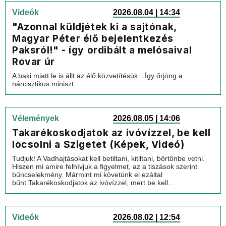
Videók
2026.08.04 | 14:34
"Azonnal küldjétek ki a sajtónak,
Magyar Péter élő bejelentkezés
Paksról!" - így ordibált a melósaival
Rovar úr
A baki miatt le is állt az élő közvetítésük…Így őrjöng a
nárcisztikus miniszt...
Vélemények
2026.08.05 | 14:06
Takarékoskodjatok az ivóvízzel, be kell
locsolni a Szigetet (Képek, Videó)
Tudjuk! A Vadhajtásokat kell betiltani, kitiltani, börtönbe vetni.
Hiszen mi amire felhívjuk a figyelmet, az a tiszások szerint
bűncselekmény. Mármint mi követünk el ezáltal
bűnt.Takarékoskodjatok az ivóvízzel, mert be kell...
Videók
2026.08.02 | 12:54