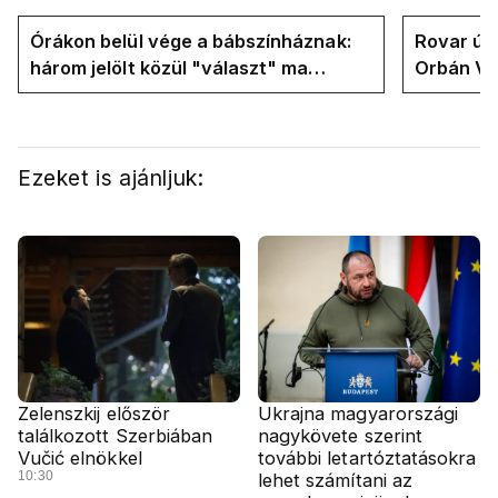
Órákon belül vége a bábszínháznak:
Rovar úr 
három jelölt közül "választ" ma
Orbán Vik
államfőt a Tisza-frakció
felelős a
Ezeket is ajánljuk:
Zelenszkij először
Ukrajna magyarországi
találkozott Szerbiában
nagykövete szerint
Vučić elnökkel
további letartóztatásokra
10:30
lehet számítani az