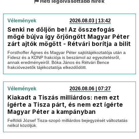
Heti legolvasottabb hírek
Vélemények
2026.08.03 | 13:42
Senki ne dőljön be! Az összefogás
mögé bújva így őrjöngött Magyar Péter
zárt ajtók mögött - Rétvári borítja a bilit
Forsthoffer Ágnes és Magyar Péter sajtótájékoztatója után a
Fidesz és a KDNP frakciója is beszámol az egyeztetésről,
annak eredményeiről. Bóka János és Rétvári Bence
frakcióvezetők tájékoztatója elkezdődött.
Vélemények
2026.08.06 | 07:27
Kiakadt a Tiszás milliárdos: nem ezt
ígérte a Tisza párt, és nem ezt ígérte
Magyar Péter a kampányban
Felföldi József Tisza-szopó milliárdos bejegyzését változtatás
nélkül közöljük.