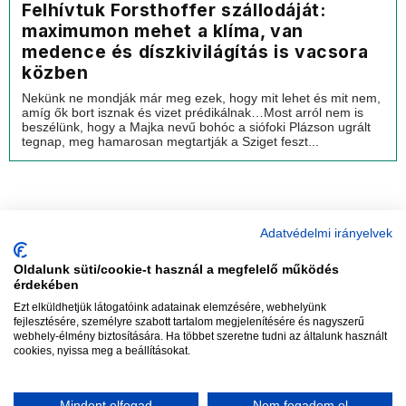
Felhívtuk Forsthoffer szállodáját:
maximumon mehet a klíma, van
medence és díszkivilágítás is vacsora
közben
Nekünk ne mondják már meg ezek, hogy mit lehet és mit nem,
amíg ők bort isznak és vizet prédikálnak…Most arról nem is
beszélünk, hogy a Majka nevű bohóc a siófoki Plázson ugrált
tegnap, meg hamarosan megtartják a Sziget feszt...
Adatvédelmi irányelvek
Oldalunk süti/cookie-t használ a megfelelő működés
vadhajtások
érdekében
Ezt elküldhetjük látogatóink adatainak elemzésére, webhelyünk
fejlesztésére, személyre szabott tartalom megjelenítésére és nagyszerű
webhely-élmény biztosítására. Ha többet szeretne tudni az általunk használt
Szerkesztőség:
szerk@vadhajtasok.hu
cookies, nyissa meg a beállításokat.
Modi:
moderator@vadhajtasok.hu
Adatvédelem
Impresszum
Szerzői jogok
Mindent elfogad
Nem fogadom el