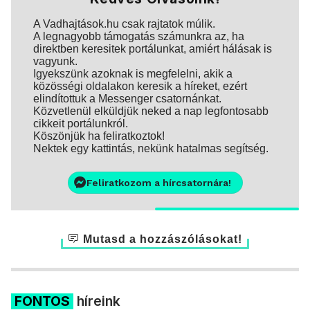
A Vadhajtások.hu csak rajtatok múlik.
A legnagyobb támogatás számunkra az, ha
direktben keresitek portálunkat, amiért hálásak is
vagyunk.
Igyekszünk azoknak is megfelelni, akik a
közösségi oldalakon keresik a híreket, ezért
elindítottuk a Messenger csatornánkat.
Közvetlenül elküldjük neked a nap legfontosabb
cikkeit portálunkról.
Köszönjük ha feliratkoztok!
Nektek egy kattintás, nekünk hatalmas segítség.
Feliratkozom a hírcsatornára!
Mutasd a hozzászólásokat!
FONTOS
híreink