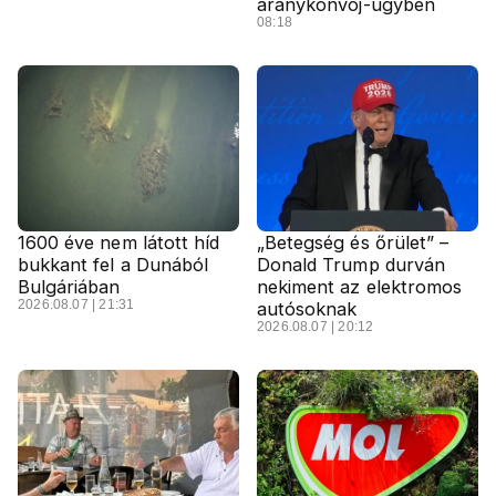
aranykonvoj-ügyben
08:18
1600 éve nem látott híd
„Betegség és őrület” –
bukkant fel a Dunából
Donald Trump durván
Bulgáriában
nekiment az elektromos
2026.08.07 | 21:31
autósoknak
2026.08.07 | 20:12