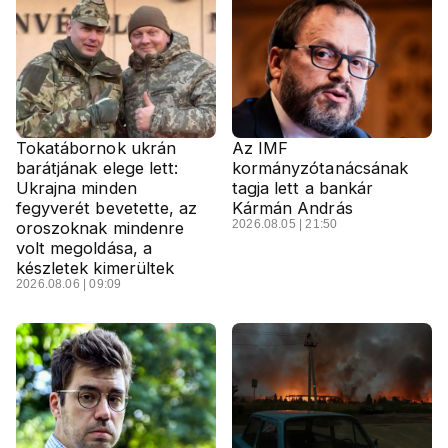
Tokatábornok ukrán
Az IMF
barátjának elege lett:
kormányzótanácsának
Ukrajna minden
tagja lett a bankár
fegyverét bevetette, az
Kármán András
2026.08.05 | 21:50
oroszoknak mindenre
volt megoldása, a
készletek kimerültek
2026.08.06 | 09:09