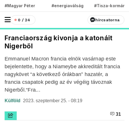
#Magyar Péter
#energiaválság
#Tisza-kormány
0 / 24
hírcsatorna
Franciaország kivonja a katonáit
Nigerből
Emmanuel Macron francia elnök vasárnap este
bejelentette, hogy a Niameybe akkreditált francia
nagykövet “a következő órákban” hazatér, a
francia csapatok pedig az év végéig távoznak
Nigerből.“Fra...
Külföld
2023. szeptember 25. - 08:19
31