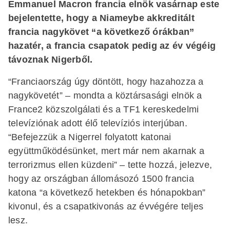
Emmanuel Macron francia elnök vasárnap este
bejelentette, hogy a Niameybe akkreditált
francia nagykövet “a következő órákban”
hazatér, a francia csapatok pedig az év végéig
távoznak Nigerből.
“Franciaország úgy döntött, hogy hazahozza a
nagykövetét” – mondta a köztársasági elnök a
France2 közszolgálati és a TF1 kereskedelmi
televíziónak adott élő televíziós interjúban.
“Befejezzük a Nigerrel folyatott katonai
együttműködésünket, mert már nem akarnak a
terrorizmus ellen küzdeni” – tette hozzá, jelezve,
hogy az országban állomásozó 1500 francia
katona “a következő hetekben és hónapokban”
kivonul, és a csapatkivonás az évvégére teljes
lesz.