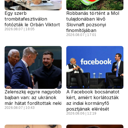
Egy szerb
Robbanás történt a Mol
trombitafesztiválon
tulajdonában lévő
fotózták le Orbán Viktort
Slovnaft pozsonyi
2026.08.07 | 18:05
finomítójában
2026.08.07 | 17:01
Zelenszkij egyre nagyobb
A Facebook bocsánatot
bajban van: az ukránok
kért, amiért korlátozták
már hátat fordítottak neki
az indiai kormányfő
2026.08.07 | 10:43
posztjának elérését
2026.08.06 | 12:19