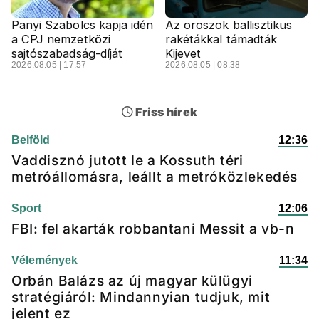
Panyi Szabolcs kapja idén
Az oroszok ballisztikus
a CPJ nemzetközi
rakétákkal támadták
sajtószabadság-díját
Kijevet
2026.08.05 | 17:57
2026.08.05 | 08:38
Friss hírek
Belföld
12:36
Vaddisznó jutott le a Kossuth téri
metróállomásra, leállt a metróközlekedés
Sport
12:06
FBI: fel akarták robbantani Messit a vb-n
Vélemények
11:34
Orbán Balázs az új magyar külügyi
stratégiáról: Mindannyian tudjuk, mit
jelent ez