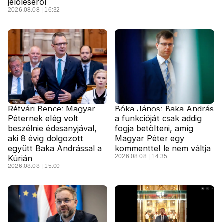
jelöléséről
2026.08.08 | 16:32
Rétvári Bence: Magyar
Bóka János: Baka András
Péternek elég volt
a funkcióját csak addig
beszélnie édesanyjával,
fogja betölteni, amíg
aki 8 évig dolgozott
Magyar Péter egy
együtt Baka Andrással a
kommenttel le nem váltja
2026.08.08 | 14:35
Kúrián
2026.08.08 | 15:00