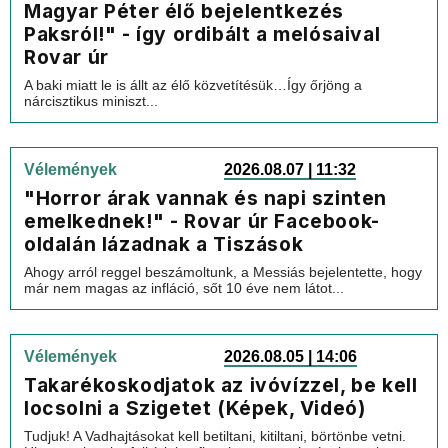
Magyar Péter élő bejelentkezés
Paksról!" - így ordibált a melósaival
Rovar úr
A baki miatt le is állt az élő közvetítésük…Így őrjöng a
nárcisztikus miniszt...
Vélemények
2026.08.07 | 11:32
"Horror árak vannak és napi szinten
emelkednek!" - Rovar úr Facebook-
oldalán lázadnak a Tiszások
Ahogy arról reggel beszámoltunk, a Messiás bejelentette, hogy
már nem magas az infláció, sőt 10 éve nem látot...
Vélemények
2026.08.05 | 14:06
Takarékoskodjatok az ivóvízzel, be kell
locsolni a Szigetet (Képek, Videó)
Tudjuk! A Vadhajtásokat kell betiltani, kitiltani, börtönbe vetni.