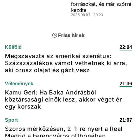
forrásokat, és már szórni
kezdte
2026.08.07 | 20:23
Friss hírek
Külföld
22:04
Megszavazta az amerikai szenátus:
Százszázalékos vámot vethetnek ki arra,
aki orosz olajat és gázt vesz
Vélemények
21:36
Kamu Geri: Ha Baka Andrásból
köztársasági elnök lesz, akkor véget ér
egy korszak
Sport
21:07
Szoros mérkőzésen, 2-1-re nyert a Real
Madrid a Ferencváros otthonában