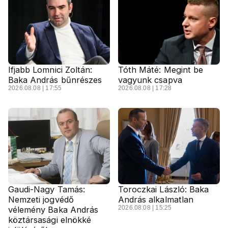
Ifjabb Lomnici Zoltán:
Tóth Máté: Megint be
Baka András bűnrészes
vagyunk csapva
2026.08.08 | 17:55
2026.08.08 | 17:28
Gaudi-Nagy Tamás:
Toroczkai László: Baka
Nemzeti jogvédő
András alkalmatlan
2026.08.08 | 15:25
vélemény Baka András
köztársasági elnökké