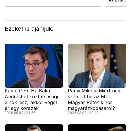
Ezeket is ajánljuk:
Kamu Geri: Ha Baka
Panyi Miklós: Miért nem
Andrásból köztársasági
számolt be az MTI
elnök lesz, akkor véget
Magyar Péter kínos
ér egy korszak
magyarázkodásáról?
2026.08.08 | 21:36
2026.08.08 | 20:40