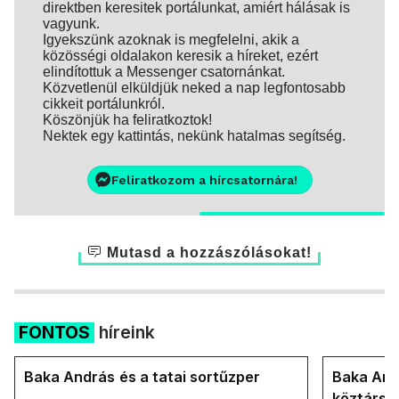
direktben keresitek portálunkat, amiért hálásak is
vagyunk.
Igyekszünk azoknak is megfelelni, akik a
közösségi oldalakon keresik a híreket, ezért
elindítottuk a Messenger csatornánkat.
Közvetlenül elküldjük neked a nap legfontosabb
cikkeit portálunkról.
Köszönjük ha feliratkoztok!
Nektek egy kattintás, nekünk hatalmas segítség.
Feliratkozom a hírcsatornára!
Mutasd a hozzászólásokat!
FONTOS
híreink
Baka András és a tatai sortűzper
Baka Andr
köztársa