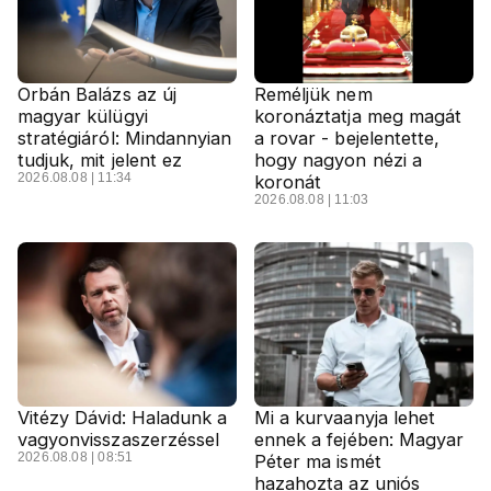
Orbán Balázs az új
Reméljük nem
magyar külügyi
koronáztatja meg magát
stratégiáról: Mindannyian
a rovar - bejelentette,
tudjuk, mit jelent ez
hogy nagyon nézi a
2026.08.08 | 11:34
koronát
2026.08.08 | 11:03
Vitézy Dávid: Haladunk a
Mi a kurvaanyja lehet
vagyonvisszaszerzéssel
ennek a fejében: Magyar
2026.08.08 | 08:51
Péter ma ismét
hazahozta az uniós