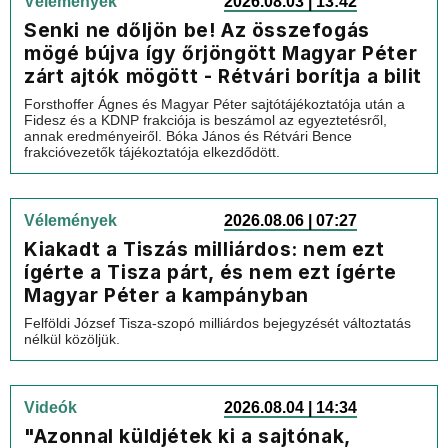
Vélemények
2026.08.03 | 13:42
Senki ne dőljön be! Az összefogás
mögé bújva így őrjöngött Magyar Péter
zárt ajtók mögött - Rétvári borítja a bilit
Forsthoffer Ágnes és Magyar Péter sajtótájékoztatója után a
Fidesz és a KDNP frakciója is beszámol az egyeztetésről,
annak eredményeiről. Bóka János és Rétvári Bence
frakcióvezetők tájékoztatója elkezdődött.
Vélemények
2026.08.06 | 07:27
Kiakadt a Tiszás milliárdos: nem ezt
ígérte a Tisza párt, és nem ezt ígérte
Magyar Péter a kampányban
Felföldi József Tisza-szopó milliárdos bejegyzését változtatás
nélkül közöljük.
Videók
2026.08.04 | 14:34
"Azonnal küldjétek ki a sajtónak,