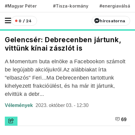
#Magyar Péter
#Tisza-kormány
#energiaválság
0 / 24
hírcsatorna
Gelencsér: Debrecenben jártunk,
vittünk kínai zászlót is
A Momentum buta elnöke a Facebookon számolt
be legújabb akciójukról.Az alábbiakat írta
"elbaszós" Feri...Ma Debrecenben tartottunk
kihelyezett frakcióülést, és ha már itt jártunk,
elvittük a debr...
Vélemények
2023. október 03. - 12:30
69