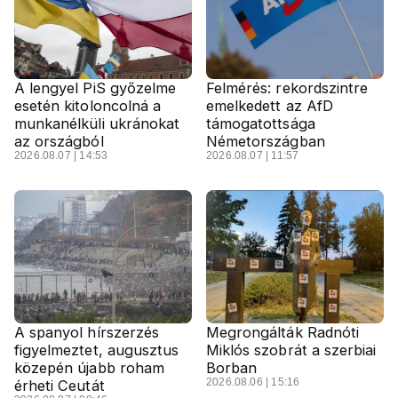
A lengyel PiS győzelme
Felmérés: rekordszintre
esetén kitoloncolná a
emelkedett az AfD
munkanélküli ukránokat
támogatottsága
az országból
Németországban
2026.08.07 | 14:53
2026.08.07 | 11:57
A spanyol hírszerzés
Megrongálták Radnóti
figyelmeztet, augusztus
Miklós szobrát a szerbiai
közepén újabb roham
Borban
2026.08.06 | 15:16
érheti Ceutát