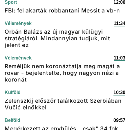
Sport
12:06
FBI: fel akarták robbantani Messit a vb-n
Vélemények
11:34
Orbán Balázs az új magyar külügyi
stratégiáról: Mindannyian tudjuk, mit
jelent ez
Vélemények
11:03
Reméljük nem koronáztatja meg magát a
rovar - bejelentette, hogy nagyon nézi a
koronát
Külföld
10:30
Zelenszkij először találkozott Szerbiában
Vučić elnökkel
Belföld
09:57
Megérkezett az enyhülés, „csak” 34 fok