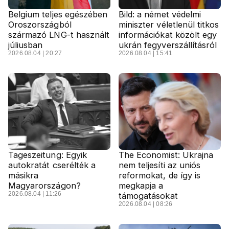
Belgium teljes egészében
Bild: a német védelmi
Oroszországból
miniszter véletlenül titkos
származó LNG-t használt
információkat közölt egy
júliusban
ukrán fegyverszállításról
2026.08.04 | 20:27
2026.08.04 | 15:41
Tageszeitung: Egyik
The Economist: Ukrajna
autokratát cserélték a
nem teljesíti az uniós
másikra
reformokat, de így is
Magyarországon?
megkapja a
2026.08.04 | 11:26
támogatásokat
2026.08.04 | 08:26