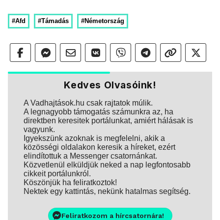
#Afd
#Támadás
#Németország
Kedves Olvasóink!
A Vadhajtások.hu csak rajtatok múlik.
A legnagyobb támogatás számunkra az, ha
direktben keresitek portálunkat, amiért hálásak is
vagyunk.
Igyekszünk azoknak is megfelelni, akik a
közösségi oldalakon keresik a híreket, ezért
elindítottuk a Messenger csatornánkat.
Közvetlenül elküldjük neked a nap legfontosabb
cikkeit portálunkról.
Köszönjük ha feliratkoztok!
Nektek egy kattintás, nekünk hatalmas segítség.
Feliratkozom a hírcsatornára!