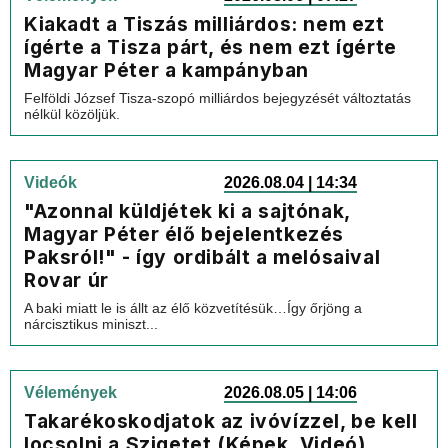
Kiakadt a Tiszás milliárdos: nem ezt
ígérte a Tisza párt, és nem ezt ígérte
Magyar Péter a kampányban
Felföldi József Tisza-szopó milliárdos bejegyzését változtatás
nélkül közöljük.
Videók
2026.08.04 | 14:34
"Azonnal küldjétek ki a sajtónak,
Magyar Péter élő bejelentkezés
Paksról!" - így ordibált a melósaival
Rovar úr
A baki miatt le is állt az élő közvetítésük…Így őrjöng a
nárcisztikus miniszt...
Vélemények
2026.08.05 | 14:06
Takarékoskodjatok az ivóvízzel, be kell
locsolni a Szigetet (Képek, Videó)