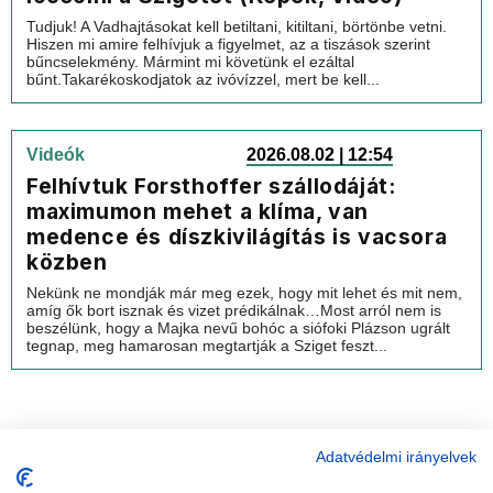
Tudjuk! A Vadhajtásokat kell betiltani, kitiltani, börtönbe vetni.
Hiszen mi amire felhívjuk a figyelmet, az a tiszások szerint
bűncselekmény. Mármint mi követünk el ezáltal
bűnt.Takarékoskodjatok az ivóvízzel, mert be kell...
Videók
2026.08.02 | 12:54
Felhívtuk Forsthoffer szállodáját:
maximumon mehet a klíma, van
medence és díszkivilágítás is vacsora
közben
Nekünk ne mondják már meg ezek, hogy mit lehet és mit nem,
amíg ők bort isznak és vizet prédikálnak…Most arról nem is
beszélünk, hogy a Majka nevű bohóc a siófoki Plázson ugrált
tegnap, meg hamarosan megtartják a Sziget feszt...
Adatvédelmi irányelvek