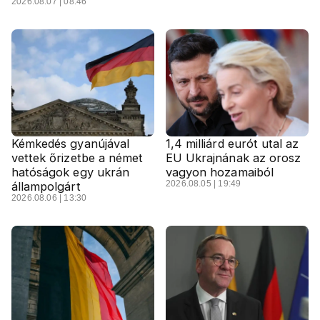
2026.08.07 | 08:46
Kémkedés gyanújával
1,4 milliárd eurót utal az
vettek őrizetbe a német
EU Ukrajnának az orosz
hatóságok egy ukrán
vagyon hozamaiból
2026.08.05 | 19:49
állampolgárt
2026.08.06 | 13:30