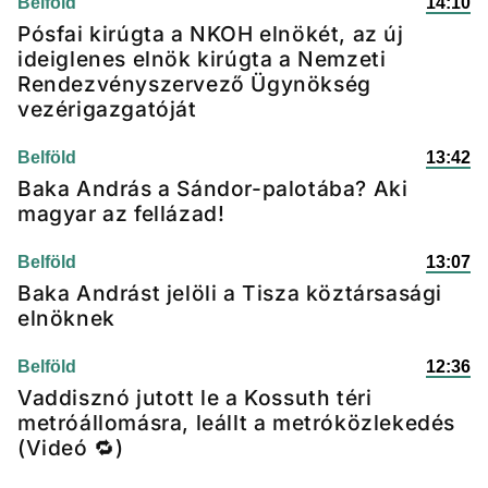
Belföld
14:10
Pósfai kirúgta a NKOH elnökét, az új
ideiglenes elnök kirúgta a Nemzeti
Rendezvényszervező Ügynökség
vezérigazgatóját
Belföld
13:42
Baka András a Sándor-palotába? Aki
magyar az fellázad!
Belföld
13:07
Baka Andrást jelöli a Tisza köztársasági
elnöknek
Belföld
12:36
Vaddisznó jutott le a Kossuth téri
metróállomásra, leállt a metróközlekedés
(Videó 🔁)