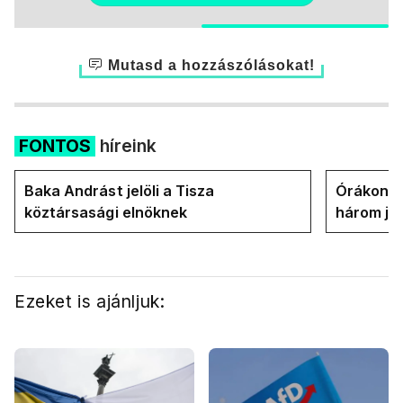
Mutasd a hozzászólásokat!
FONTOS
híreink
Baka Andrást jelöli a Tisza
Órákon b
köztársasági elnöknek
három jel
államfőt 
Ezeket is ajánljuk: