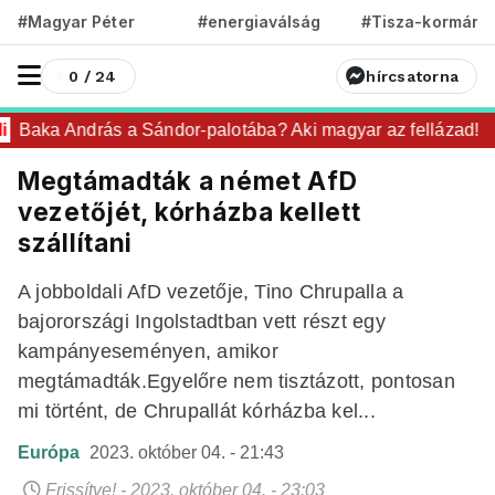
#Magyar Péter
#energiaválság
#Tisza-kormány
0 / 24
hírcsatorna
Baka András a Sándor-palotába? Aki magyar az fellázad!
Megtámadták a német AfD
vezetőjét, kórházba kellett
szállítani
A jobboldali AfD vezetője, Tino Chrupalla a
bajorországi Ingolstadtban vett részt egy
kampányeseményen, amikor
megtámadták.Egyelőre nem tisztázott, pontosan
mi történt, de Chrupallát kórházba kel...
Európa
2023. október 04. - 21:43
Frissítve! - 2023. október 04. - 23:03