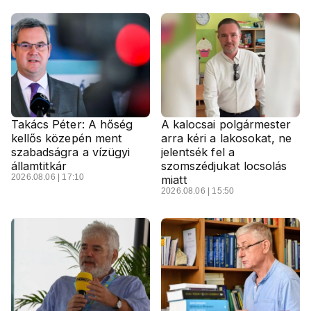
Takács Péter: A hőség
A kalocsai polgármester
kellős közepén ment
arra kéri a lakosokat, ne
szabadságra a vízügyi
jelentsék fel a
államtitkár
szomszédjukat locsolás
2026.08.06 | 17:10
miatt
2026.08.06 | 15:50