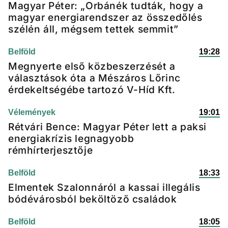
Magyar Péter: „Orbánék tudták, hogy a
magyar energiarendszer az összedőlés
szélén áll, mégsem tettek semmit”
Belföld
19:28
Megnyerte első közbeszerzését a
választások óta a Mészáros Lőrinc
érdekeltségébe tartozó V-Híd Kft.
Vélemények
19:01
Rétvári Bence: Magyar Péter lett a paksi
energiakrízis legnagyobb
rémhírterjesztője
Belföld
18:33
Elmentek Szalonnáról a kassai illegális
bódévárosból beköltöző családok
Belföld
18:05