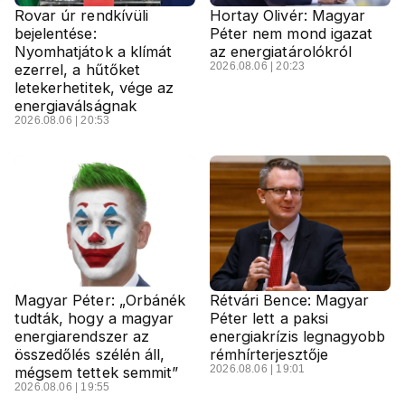
Rovar úr rendkívüli
Hortay Olivér: Magyar
bejelentése:
Péter nem mond igazat
Nyomhatjátok a klímát
az energiatárolókról
2026.08.06 | 20:23
ezerrel, a hűtőket
letekerhetitek, vége az
energiaválságnak
2026.08.06 | 20:53
Magyar Péter: „Orbánék
Rétvári Bence: Magyar
tudták, hogy a magyar
Péter lett a paksi
energiarendszer az
energiakrízis legnagyobb
összedőlés szélén áll,
rémhírterjesztője
2026.08.06 | 19:01
mégsem tettek semmit”
2026.08.06 | 19:55