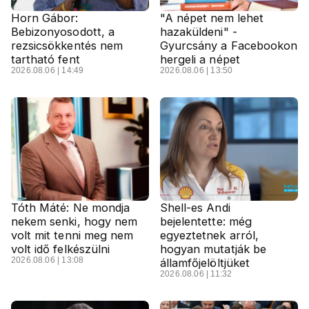
Horn Gábor:
"A népet nem lehet
Bebizonyosodott, a
hazaküldeni" -
rezsicsökkentés nem
Gyurcsány a Facebookon
tartható fent
hergeli a népet
2026.08.06 | 14:49
2026.08.06 | 13:50
Tóth Máté: Ne mondja
Shell-es Andi
nekem senki, hogy nem
bejelentette: még
volt mit tenni meg nem
egyeztetnek arról,
volt idő felkészülni
hogyan mutatják be
2026.08.06 | 13:08
államfőjelöltjüket
2026.08.06 | 11:32