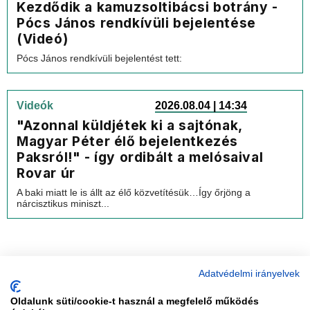
Kezdődik a kamuzsoltibácsi botrány -
Pócs János rendkívüli bejelentése
(Videó)
Pócs János rendkívüli bejelentést tett:
Videók
2026.08.04 | 14:34
"Azonnal küldjétek ki a sajtónak,
Magyar Péter élő bejelentkezés
Paksról!" - így ordibált a melósaival
Rovar úr
A baki miatt le is állt az élő közvetítésük…Így őrjöng a
nárcisztikus miniszt...
Adatvédelmi irányelvek
Oldalunk süti/cookie-t használ a megfelelő működés