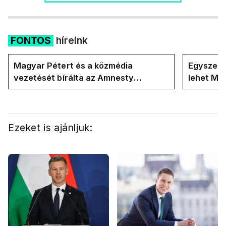
FONTOS
híreink
Magyar Pétert és a közmédia
Egyszerre
vezetését bírálta az Amnesty
lehet Ma
International a Klubrádióban
Ezeket is ajánljuk: