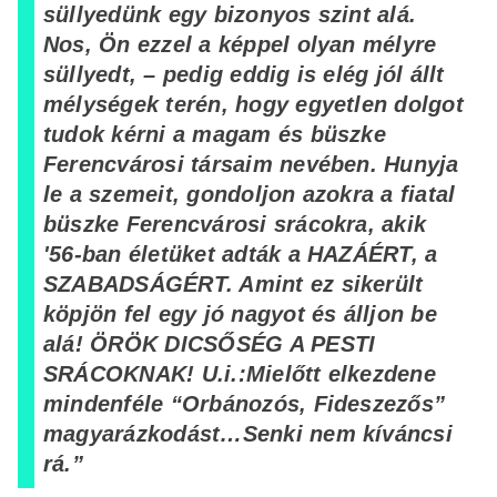
süllyedünk egy bizonyos szint alá.
Nos, Ön ezzel a képpel olyan mélyre
süllyedt, – pedig eddig is elég jól állt
mélységek terén, hogy egyetlen dolgot
tudok kérni a magam és büszke
Ferencvárosi társaim nevében. Hunyja
le a szemeit, gondoljon azokra a fiatal
büszke Ferencvárosi srácokra, akik
'56-ban életüket adták a HAZÁÉRT, a
SZABADSÁGÉRT. Amint ez sikerült
köpjön fel egy jó nagyot és álljon be
alá! ÖRÖK DICSŐSÉG A PESTI
SRÁCOKNAK! U.i.:Mielőtt elkezdene
mindenféle “Orbánozós, Fideszezős”
magyarázkodást…Senki nem kíváncsi
rá.”