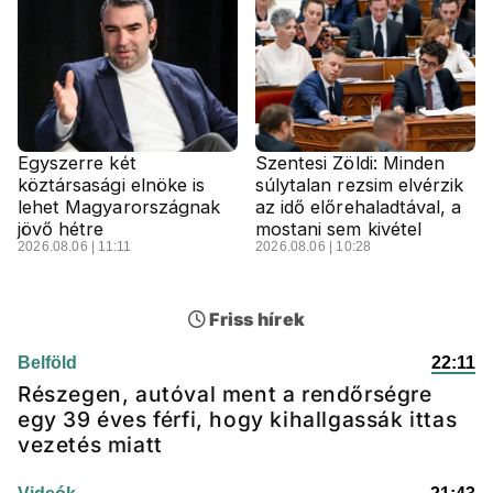
Egyszerre két
Szentesi Zöldi: Minden
köztársasági elnöke is
súlytalan rezsim elvérzik
lehet Magyarországnak
az idő előrehaladtával, a
jövő hétre
mostani sem kivétel
2026.08.06 | 11:11
2026.08.06 | 10:28
Friss hírek
Belföld
22:11
Részegen, autóval ment a rendőrségre
egy 39 éves férfi, hogy kihallgassák ittas
vezetés miatt