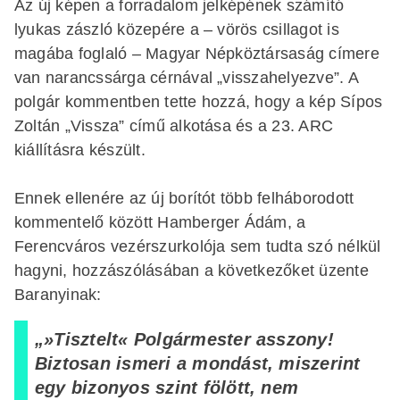
Az új képen a forradalom jelképének számító
lyukas zászló közepére a – vörös csillagot is
magába foglaló – Magyar Népköztársaság címere
van narancssárga cérnával „visszahelyezve”. A
polgár kommentben tette hozzá, hogy a kép Sípos
Zoltán „Vissza” című alkotása és a 23. ARC
kiállításra készült.
Ennek ellenére az új borítót több felháborodott
kommentelő között Hamberger Ádám, a
Ferencváros vezérszurkolója sem tudta szó nélkül
hagyni, hozzászólásában a következőket üzente
Baranyinak:
„»Tisztelt« Polgármester asszony!
Biztosan ismeri a mondást, miszerint
egy bizonyos szint fölött, nem