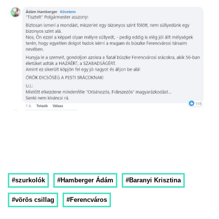
#szurkolók
#Hamberger Ádám
#Baranyi Krisztina
#vörös csillag
#Ferencváros