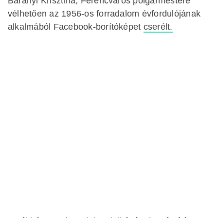
Baranyi Krisztina, Ferencváros polgármestere
vélhetően az 1956-os forradalom évfordulójának
alkalmából Facebook-borítóképet
cserélt.