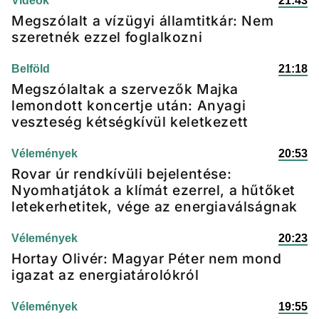
Videók
21:43
Megszólalt a vízügyi államtitkár: Nem
szeretnék ezzel foglalkozni
Belföld
21:18
Megszólaltak a szervezők Majka
lemondott koncertje után: Anyagi
veszteség kétségkívül keletkezett
Vélemények
20:53
Rovar úr rendkívüli bejelentése:
Nyomhatjátok a klímát ezerrel, a hűtőket
letekerhetitek, vége az energiaválságnak
Vélemények
20:23
Hortay Olivér: Magyar Péter nem mond
igazat az energiatárolókról
Vélemények
19:55