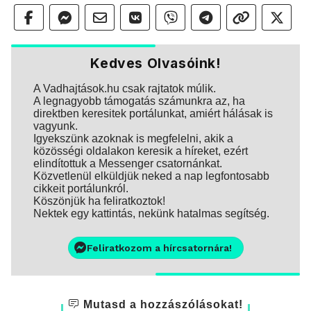
Kedves Olvasóink!
A Vadhajtások.hu csak rajtatok múlik.
A legnagyobb támogatás számunkra az, ha
direktben keresitek portálunkat, amiért hálásak is
vagyunk.
Igyekszünk azoknak is megfelelni, akik a
közösségi oldalakon keresik a híreket, ezért
elindítottuk a Messenger csatornánkat.
Közvetlenül elküldjük neked a nap legfontosabb
cikkeit portálunkról.
Köszönjük ha feliratkoztok!
Nektek egy kattintás, nekünk hatalmas segítség.
Feliratkozom a hírcsatornára!
Mutasd a hozzászólásokat!