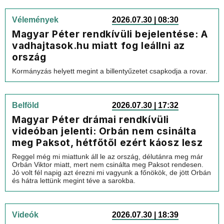
Vélemények
2026.07.30 | 08:30
Magyar Péter rendkívüli bejelentése: A
vadhajtasok.hu miatt fog leállni az
ország
Kormányzás helyett megint a billentyűzetet csapkodja a rovar.
Belföld
2026.07.30 | 17:32
Magyar Péter drámai rendkívüli
videóban jelenti: Orbán nem csinálta
meg Paksot, hétfőtől ezért káosz lesz
Reggel még mi miattunk áll le az ország, délutánra meg már
Orbán Viktor miatt, mert nem csinálta meg Paksot rendesen.
Jó volt fél napig azt érezni mi vagyunk a főnökök, de jött Orbán
és hátra lettünk megint téve a sarokba.
Videók
2026.07.30 | 18:39