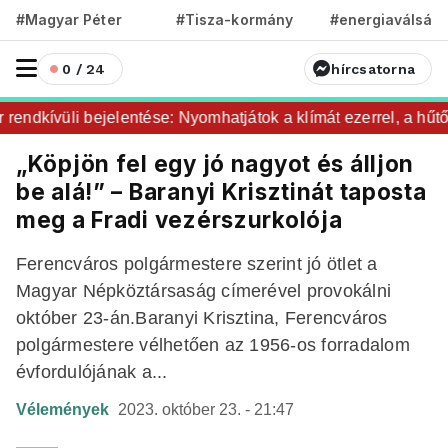
#Magyar Péter
#Tisza-kormány
#energiaválság
0 / 24
hírcsatorna
ndkívüli bejelentése: Nyomhatjátok a klímát ezerrel, a hűtőke
„Köpjön fel egy jó nagyot és álljon
be alá!” – Baranyi Krisztinát taposta
meg a Fradi vezérszurkolója
Ferencváros polgármestere szerint jó ötlet a
Magyar Népköztársaság címerével provokálni
október 23-án.Baranyi Krisztina, Ferencváros
polgármestere vélhetően az 1956-os forradalom
évfordulójának a...
Vélemények
2023. október 23. - 21:47