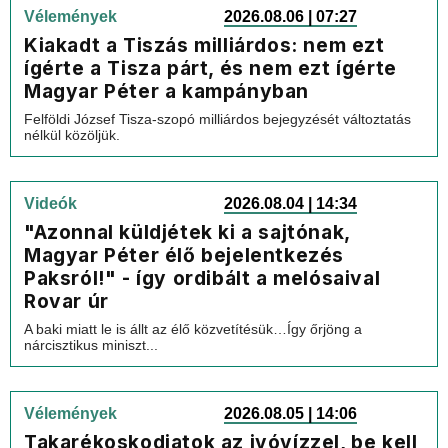
Vélemények
2026.08.06 | 07:27
Kiakadt a Tiszás milliárdos: nem ezt
ígérte a Tisza párt, és nem ezt ígérte
Magyar Péter a kampányban
Felföldi József Tisza-szopó milliárdos bejegyzését változtatás
nélkül közöljük.
Videók
2026.08.04 | 14:34
"Azonnal küldjétek ki a sajtónak,
Magyar Péter élő bejelentkezés
Paksról!" - így ordibált a melósaival
Rovar úr
A baki miatt le is állt az élő közvetítésük…Így őrjöng a
nárcisztikus miniszt...
Vélemények
2026.08.05 | 14:06
Takarékoskodjatok az ivóvízzel, be kell