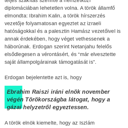
teljes szakítás szerinte a nemzetközi
diplomáciában lehetetlen volna. A török államfő
elmondta: Ibrahim Kalin, a török hírszerzés
vezetője folyamatosan egyeztet az izraeli
hatóságokkal és a palesztin Hamász vezetőivel is
annak érdekében, hogy véget vethessenek a
háborúnak. Erdogan szerint Netanjahu felelős
elsődlegesen a vérontásért, és “már elvesztette
saját állampolgárainak támogatását is”.
Erdogan bejelentette azt is, hogy
Ebrahim Raiszi iráni elnök november
végén Törökországba látogat, hogy a
gázai helyzetről egyeztessen.
A török elnök kiemelte, hogy az Iszlám