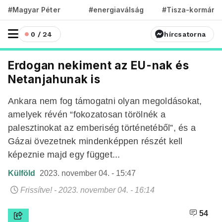
#Magyar Péter
#energiaválság
#Tisza-kormány
0 / 24
hírcsatorna
Erdogan nekiment az EU-nak és
Netanjahunak is
Ankara nem fog támogatni olyan megoldásokat,
amelyek révén “fokozatosan törölnék a
palesztinokat az emberiség történetéből”, és a
Gázai övezetnek mindenképpen részét kell
képeznie majd egy függet...
Külföld
2023. november 04. - 15:47
Frissítve! - 2023. november 04. - 16:14
54