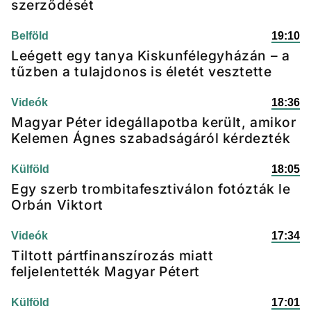
szerződését
Belföld
19:10
Leégett egy tanya Kiskunfélegyházán – a
tűzben a tulajdonos is életét vesztette
Videók
18:36
Magyar Péter idegállapotba került, amikor
Kelemen Ágnes szabadságáról kérdezték
Külföld
18:05
Egy szerb trombitafesztiválon fotózták le
Orbán Viktort
Videók
17:34
Tiltott pártfinanszírozás miatt
feljelentették Magyar Pétert
Külföld
17:01