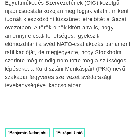
Együttműködés Szervezetének (OIC) közelgő
rijádi csúcstalálkozóján meg fogják vitatni, miként
tudnák kieszközölni tűzszünet létrejöttét a Gázai
övezetben. A török elnök kitért arra is, hogy
amennyire csak lehetséges, igyekszik
előmozdítani a svéd NATO-csatlakozás parlamenti
ratifikációját, de megjegyezte, hogy Stockholm
szerinte még mindig nem tette meg a szükséges
lépéseket a Kurdisztáni Munkáspárt (PKK) nevű
szakadár fegyveres szervezet svédországi
tevékenységével kapcsolatban.
#Benjamin Netanjahu
#Európai Unió