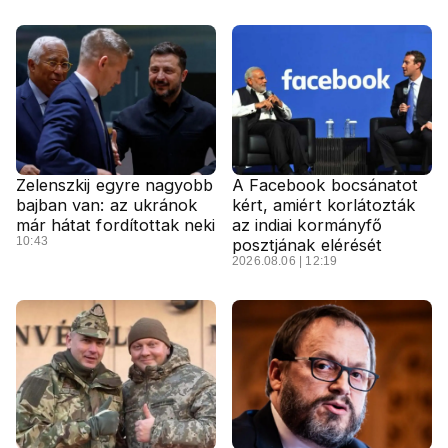
Zelenszkij egyre nagyobb
A Facebook bocsánatot
bajban van: az ukránok
kért, amiért korlátozták
már hátat fordítottak neki
az indiai kormányfő
10:43
posztjának elérését
2026.08.06 | 12:19