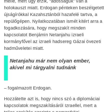
mellé, mert úgy érzik, “adósságuk” van a
holokauszt miatt. Erdogan pénteken beszélgetett
újságírókkal Kazahsztánból hazafelé tartva, a
repülőgépen. Nyilatkozatában ismét kitért arra a
fogadkozására, hogy megszakít minden
kapcsolatot Benjámin Netanjahu izraeli
kormányfővel az izraeli hadsereg Gázai övezeti
hadműveletei miatt.
Netanjahu már nem olyan ember,
akivel mi tárgyalni tudnánk
– fogalmazott Erdogan.
Hozzátette azt is, hogy nincs szó a diplomáciai
kapcsolatok megszakításáról Izraellel, mert a