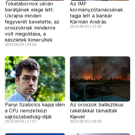
Tokatábornok ukrán
Az IMF
barátjának elege lett:
kormányzótanácsának
Ukrajna minden
tagja lett a bankár
fegyverét bevetette, az
Kármán András
2026.08.05 | 21:50
oroszoknak mindenre
volt megoldása, a
készletek kimerültek
2026.08.06 | 09:09
Panyi Szabolcs kapja idén
Az oroszok ballisztikus
a CPJ nemzetközi
rakétákkal támadták
sajtószabadság-díját
Kijevet
2026.08.05 | 17:57
2026.08.05 | 08:38