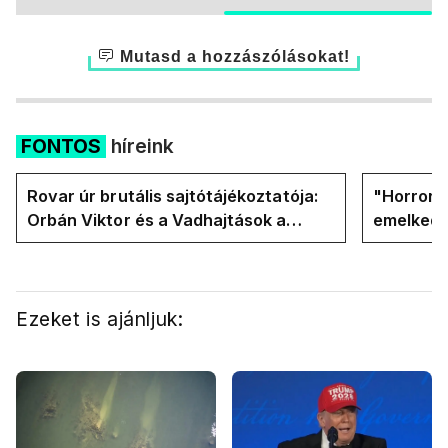
Mutasd a hozzászólásokat!
FONTOS
híreink
Rovar úr brutális sajtótájékoztatója:
"Horror á
Orbán Viktor és a Vadhajtások a
emelkedn
felelős a kialakult helyzetért
oldalán l
Ezeket is ajánljuk: