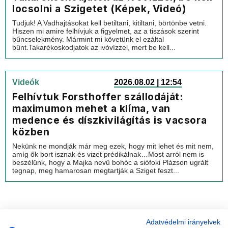
locsolni a Szigetet (Képek, Videó)
Tudjuk! A Vadhajtásokat kell betiltani, kitiltani, börtönbe vetni.
Hiszen mi amire felhívjuk a figyelmet, az a tiszások szerint
bűncselekmény. Mármint mi követünk el ezáltal
bűnt.Takarékoskodjatok az ivóvízzel, mert be kell...
Videók
2026.08.02 | 12:54
Felhívtuk Forsthoffer szállodáját:
maximumon mehet a klíma, van
medence és díszkivilágítás is vacsora
közben
Nekünk ne mondják már meg ezek, hogy mit lehet és mit nem,
amíg ők bort isznak és vizet prédikálnak…Most arról nem is
beszélünk, hogy a Majka nevű bohóc a siófoki Plázson ugrált
tegnap, meg hamarosan megtartják a Sziget feszt...
Adatvédelmi irányelvek