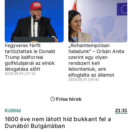
Fegyveres férfit
„Rohamtempóban
tartóztattak le Donald
haladunk” – Orbán Anita
Trump kaliforniai
szerint egy olyan
golfklubjánál az elnök
rendszert kell
látogatása előtt
lebontaniuk, ami
2026.08.05 | 07:12
elfoglalta az államot
2026.08.05 | 06:42
Friss hírek
Külföld
21:31
1600 éve nem látott híd bukkant fel a
Dunából Bulgáriában