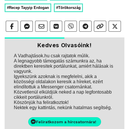
#Recep Tayyip Erdogan
#Törökország
Kedves Olvasóink!
A Vadhajtások.hu csak rajtatok múlik.
A legnagyobb támogatás számunkra az, ha
direktben keresitek portálunkat, amiért hálásak is
vagyunk.
Igyekszünk azoknak is megfelelni, akik a
közösségi oldalakon keresik a híreket, ezért
elindítottuk a Messenger csatornánkat.
Közvetlenül elküldjük neked a nap legfontosabb
cikkeit portálunkról.
Köszönjük ha feliratkoztok!
Nektek egy kattintás, nekünk hatalmas segítség.
Feliratkozom a hírcsatornára!