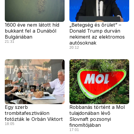
1600 éve nem látott híd
„Betegség és őrület” –
bukkant fel a Dunából
Donald Trump durván
Bulgáriában
nekiment az elektromos
21:31
autósoknak
20:12
Egy szerb
Robbanás történt a Mol
trombitafesztiválon
tulajdonában lévő
fotózták le Orbán Viktort
Slovnaft pozsonyi
18:05
finomítójában
17:01