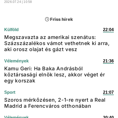
2026.07.24 | 10:58
Friss hírek
Külföld
22:04
Megszavazta az amerikai szenátus:
Százszázalékos vámot vethetnek ki arra,
aki orosz olajat és gázt vesz
Vélemények
21:36
Kamu Geri: Ha Baka Andrásból
köztársasági elnök lesz, akkor véget ér
egy korszak
Sport
21:07
Szoros mérkőzésen, 2-1-re nyert a Real
Madrid a Ferencváros otthonában
Vélemények
20:40