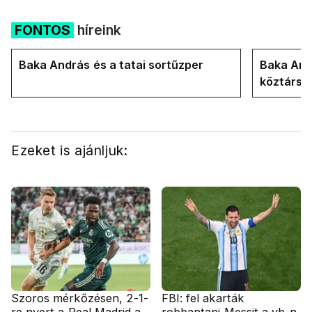
FONTOS
híreink
Baka András és a tatai sortűzper
Baka Andr
köztársa
Ezeket is ajánljuk:
Szoros mérkőzésen, 2-1-
FBI: fel akarták