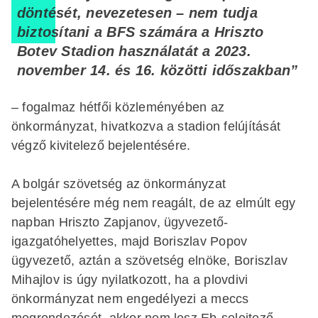
döntését, nevezetesen – nem tudja
biztosítani a BFS számára a Hriszto
Botev Stadion használatát a 2023.
november 14. és 16. közötti időszakban”
– fogalmaz hétfői közleményében az
önkormányzat, hivatkozva a stadion felújítását
végző kivitelező bejelentésére.
A bolgár szövetség az önkormányzat
bejelentésére még nem reagált, de az elmúlt egy
napban Hriszto Zapjanov, ügyvezető-
igazgatóhelyettes, majd Boriszlav Popov
ügyvezető, aztán a szövetség elnöke, Boriszlav
Mihajlov is úgy nyilatkozott, ha a plovdivi
önkormányzat nem engedélyezi a meccs
megrendezését, akkor nem lesz Eb-selejtező