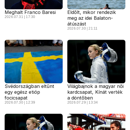
Meghalt Franco Baresi
Eldőlt, mikor rendezik
2026.07.31 | 17:30
meg az idei Balaton-
átúszást
2026.07.30 | 21:11
Svédországban eltűnt
Világbajnok a magyar női
egy egész etióp
kardcsapat, Kínát verték
focicsapat
a döntőben
2026.07.30 | 12:39
2026.07.29 | 13:34