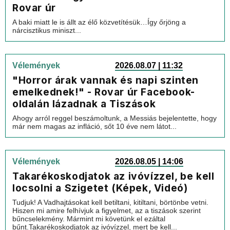
Rovar úr
A baki miatt le is állt az élő közvetítésük…Így őrjöng a
nárcisztikus miniszt...
Vélemények
2026.08.07 | 11:32
"Horror árak vannak és napi szinten
emelkednek!" - Rovar úr Facebook-
oldalán lázadnak a Tiszások
Ahogy arról reggel beszámoltunk, a Messiás bejelentette, hogy
már nem magas az infláció, sőt 10 éve nem látot...
Vélemények
2026.08.05 | 14:06
Takarékoskodjatok az ivóvízzel, be kell
locsolni a Szigetet (Képek, Videó)
Tudjuk! A Vadhajtásokat kell betiltani, kitiltani, börtönbe vetni.
Hiszen mi amire felhívjuk a figyelmet, az a tiszások szerint
bűncselekmény. Mármint mi követünk el ezáltal
bűnt.Takarékoskodjatok az ivóvízzel, mert be kell...