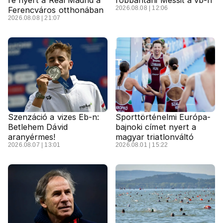
re nyert a Real Madrid a
robbantani Messit a vb-n
2026.08.08 | 12:06
Ferencváros otthonában
2026.08.08 | 21:07
Szenzáció a vizes Eb-n:
Sporttörténelmi Európa-
Betlehem Dávid
bajnoki címet nyert a
aranyérmes!
magyar triatlonváltó
2026.08.07 | 13:01
2026.08.01 | 15:22