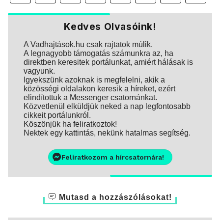
Kedves Olvasóink!
A Vadhajtások.hu csak rajtatok múlik.
A legnagyobb támogatás számunkra az, ha
direktben keresitek portálunkat, amiért hálásak is
vagyunk.
Igyekszünk azoknak is megfelelni, akik a
közösségi oldalakon keresik a híreket, ezért
elindítottuk a Messenger csatornánkat.
Közvetlenül elküldjük neked a nap legfontosabb
cikkeit portálunkról.
Köszönjük ha feliratkoztok!
Nektek egy kattintás, nekünk hatalmas segítség.
Feliratkozom a hírcsatornára!
Mutasd a hozzászólásokat!