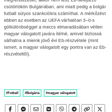
csütörtökön Bulgáriában, ami miatt pedig a bolgár
futball súlyos szankciókra számíthat. A mérkőzést
ebben az esetben az UEFA várhatóan 3–0-s
gólkülönbséggel a meccs elmaradásában vétlen
magyar válogatott javára ítélné, amivel biztossá
válhatna a mieink jövő évi Eb-részvétele (mint
ismert, a magyar válogatott egy pontra van az Eb-
részvételtől).
#Futball
#Bulgária
#magyar válogatott