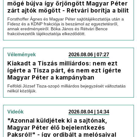
mögé bújva így őrjöngött Magyar Péter
zárt ajtók mögött - Rétvári borítja a bilit
Forsthoffer Ágnes és Magyar Péter sajtótájékoztatója után a
Fidesz és a KDNP frakciója is beszámol az egyeztetésről,
annak eredményeiről. Bóka János és Rétvári Bence
frakcióvezetők tájékoztatója elkezdődött.
Vélemények
2026.08.06 | 07:27
Kiakadt a Tiszás milliárdos: nem ezt
ígérte a Tisza párt, és nem ezt ígérte
Magyar Péter a kampányban
Felföldi József Tisza-szopó milliárdos bejegyzését változtatás
nélkül közöljük.
Videók
2026.08.04 | 14:34
"Azonnal küldjétek ki a sajtónak,
Magyar Péter élő bejelentkezés
Paksról!" - így ordibált a melósaival