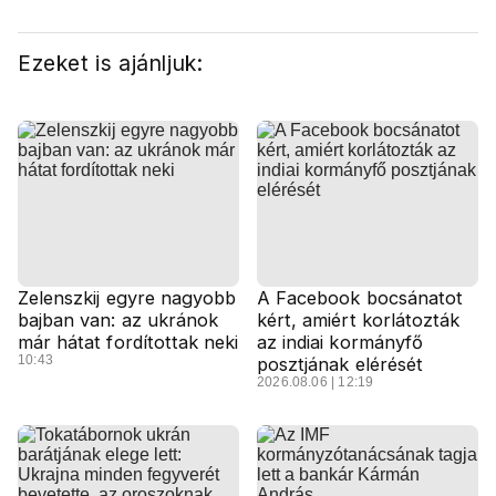
Ezeket is ajánljuk:
Zelenszkij egyre nagyobb
A Facebook bocsánatot
bajban van: az ukránok
kért, amiért korlátozták
már hátat fordítottak neki
az indiai kormányfő
10:43
posztjának elérését
2026.08.06 | 12:19