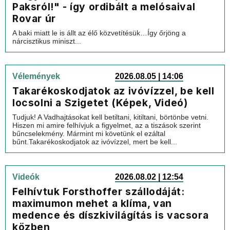
Paksról!" - így ordibált a melósaival
Rovar úr
A baki miatt le is állt az élő közvetítésük…Így őrjöng a
nárcisztikus miniszt...
Vélemények
2026.08.05 | 14:06
Takarékoskodjatok az ivóvízzel, be kell
locsolni a Szigetet (Képek, Videó)
Tudjuk! A Vadhajtásokat kell betiltani, kitiltani, börtönbe vetni.
Hiszen mi amire felhívjuk a figyelmet, az a tiszások szerint
bűncselekmény. Mármint mi követünk el ezáltal
bűnt.Takarékoskodjatok az ivóvízzel, mert be kell...
Videók
2026.08.02 | 12:54
Felhívtuk Forsthoffer szállodáját:
maximumon mehet a klíma, van
medence és díszkivilágítás is vacsora
közben