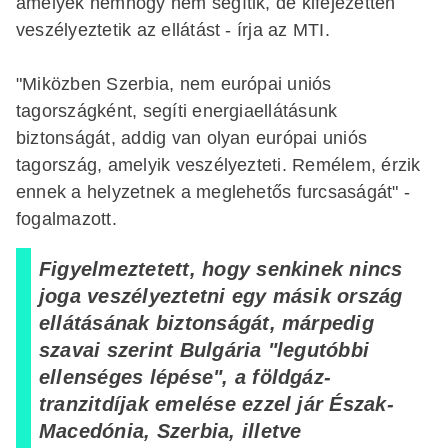
amelyek nemhogy nem segítik, de kifejezetten
veszélyeztetik az ellátást - írja az MTI.
"Miközben Szerbia, nem európai uniós
tagországként, segíti energiaellátásunk
biztonságát, addig van olyan európai uniós
tagország, amelyik veszélyezteti. Remélem, érzik
ennek a helyzetnek a meglehetős furcsaságát" -
fogalmazott.
Figyelmeztetett, hogy senkinek nincs
joga veszélyeztetni egy másik ország
ellátásának biztonságát, márpedig
szavai szerint Bulgária "legutóbbi
ellenséges lépése", a földgáz-
tranzitdíjak emelése ezzel jár Észak-
Macedónia, Szerbia, illetve