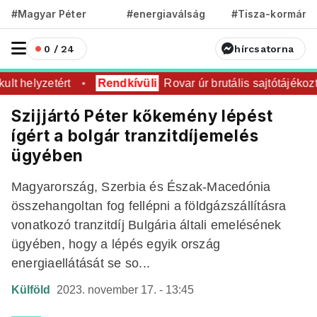
#Magyar Péter
#energiaválság
#Tisza-kormány
0 / 24
hírcsatorna
t helyzetért
Rendkívüli
Rovar úr brutális sajtótájékoztat
Szijjártó Péter kőkemény lépést
ígért a bolgár tranzitdíjemelés
ügyében
Magyarország, Szerbia és Észak-Macedónia
összehangoltan fog fellépni a földgázszállításra
vonatkozó tranzitdíj Bulgária általi emelésének
ügyében, hogy a lépés egyik ország
energiaellátását se so...
Külföld
2023. november 17. - 13:45