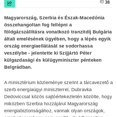
38
Magyarország, Szerbia és Észak-Macedónia
összehangoltan fog fellépni a
földgázszállításra vonatkozó tranzitdíj Bulgária
általi emelésének ügyében, hogy a lépés egyik
ország energiaellátását se sodorhassa
veszélybe - jelentette ki Szijjártó Péter
külgazdasági és külügyminiszter pénteken
Belgrádban.
A minisztérium közleménye szerint a tárcavezető a
szerb energiaügyi miniszterrel, Dubravka
Dedoviccsal közös sajtóértekezletén közölte, hogy
miközben Szerbia hozzájárul Magyarország
energiabiztonságához, vannak olyan országok,