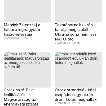
Mendel: Zelenszkij a
Tokatábornok ukrán
háború legnagyobb
barátja megszólalt:
haszonélvezője
Ukrajna soha nem lesz
2026.08.04 | 19:53
NATO-tag
2026.08.04 | 10:15
Orosz sajtó Paks
Orosz strandolók közé
leállításáról:
csapódott egy ukrán
Magyarország az
drón, heten meghaltak
2026.08.03 | 21:53
energiakatasztrófa