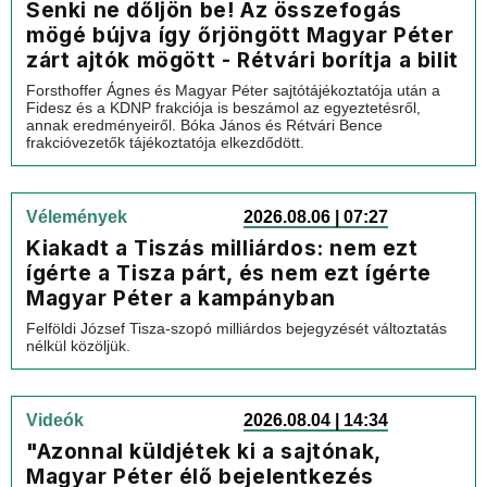
Senki ne dőljön be! Az összefogás
mögé bújva így őrjöngött Magyar Péter
zárt ajtók mögött - Rétvári borítja a bilit
Forsthoffer Ágnes és Magyar Péter sajtótájékoztatója után a
Fidesz és a KDNP frakciója is beszámol az egyeztetésről,
annak eredményeiről. Bóka János és Rétvári Bence
frakcióvezetők tájékoztatója elkezdődött.
Vélemények
2026.08.06 | 07:27
Kiakadt a Tiszás milliárdos: nem ezt
ígérte a Tisza párt, és nem ezt ígérte
Magyar Péter a kampányban
Felföldi József Tisza-szopó milliárdos bejegyzését változtatás
nélkül közöljük.
Videók
2026.08.04 | 14:34
"Azonnal küldjétek ki a sajtónak,
Magyar Péter élő bejelentkezés