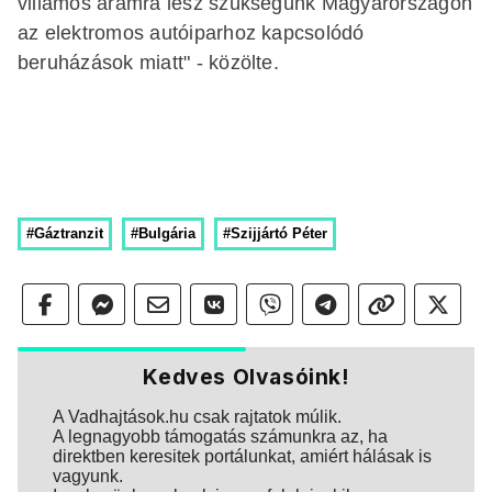
villamos áramra lesz szükségünk Magyarországon
az elektromos autóiparhoz kapcsolódó
beruházások miatt" - közölte.
#Gáztranzit
#Bulgária
#Szijjártó Péter
Kedves Olvasóink!
A Vadhajtások.hu csak rajtatok múlik.
A legnagyobb támogatás számunkra az, ha
direktben keresitek portálunkat, amiért hálásak is
vagyunk.