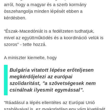
arról, hogy a magyar és a szerb kormány
összehangolja minden lépését ebben a
kérdésben.
"Észak-Macedóniát is a fedélzeten tudhatjuk,
mivel az együttműködés és a koordináció velük is
szoros" - tette hozzá.
A miniszter kiemelte, hogy
Bulgária vitatott lépése erőteljesen
megkérdőjelezi az európai
szolidaritást, "a szövetségesek nem
csinálnak ilyesmit egymással".
"Ráadásul a lépés ellentétes az Európai Unió
szabályaival is, ez gyakorlatilag egy vám kivetését