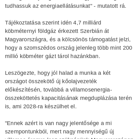
tudhassuk az energiaellátásunkat" - mutatott rá.
Tájékoztatása szerint idén 4,7 milliárd
köbméternyi földgáz érkezett Szerbián át
Magyarországra, és a kölcsönös támogatást jelzi,
hogy a szomszédos ország jelenleg több mint 200
millió köbméter gázt tárol hazánkban.
Leszögezte, hogy jól halad a munka a két
országot összekötő új kőolajvezeték
előkészítésén, továbbá a villamosenergia-
összeköttetés kapacitásának megduplázása terén
is, ami 2028-ra készülhet el.
"Ennek azért is van nagy jelentősége a mi
szempontunkból, mert nagy mennyiségű új