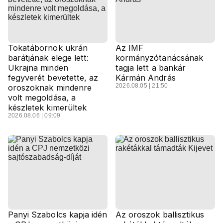
Tokatábornok ukrán
Az IMF
barátjának elege lett:
kormányzótanácsának
Ukrajna minden
tagja lett a bankár
fegyverét bevetette, az
Kármán András
2026.08.05 | 21:50
oroszoknak mindenre
volt megoldása, a
készletek kimerültek
2026.08.06 | 09:09
Panyi Szabolcs kapja idén
Az oroszok ballisztikus