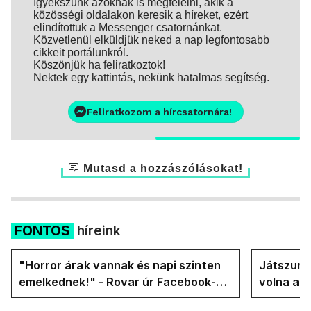
Igyekszünk azoknak is megfelelni, akik a
közösségi oldalakon keresik a híreket, ezért
elindítottuk a Messenger csatornánkat.
Közvetlenül elküldjük neked a nap legfontosabb
cikkeit portálunkról.
Köszönjük ha feliratkoztok!
Nektek egy kattintás, nekünk hatalmas segítség.
Feliratkozom a hírcsatornára!
Mutasd a hozzászólásokat!
FONTOS
híreink
"Horror árak vannak és napi szinten
Játszunk 
emelkednek!" - Rovar úr Facebook-
volna az
oldalán lázadnak a Tiszások
rezsicsök