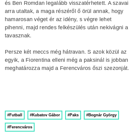
és Ben Romdan legalább visszatérhetett. A szavai
arra utaltak, a maga részéről ő örül annak, hogy
hamarosan véget ér az idény, s végre lehet
pihenni, majd rendes felkészülés után nekivágni a
tavasznak.
Persze két meccs még hátravan. S azok közül az
egyik, a Fiorentina elleni még a paksinál is jobban
meghatározza majd a Ferencváros őszi szezonját.
#Futball
#Kubatov Gábor
#Paks
#Bognár György
#Ferencváros