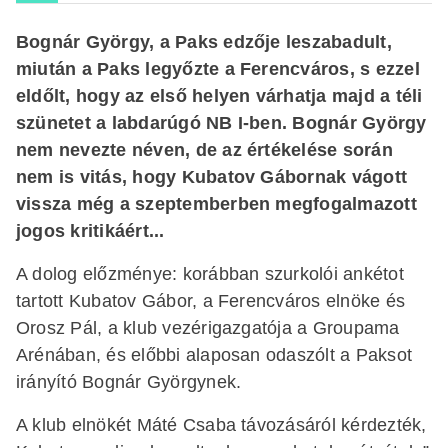
Bognár György, a Paks edzője leszabadult,
miután a Paks legyőzte a Ferencváros, s ezzel
eldőlt, hogy az első helyen várhatja majd a téli
szünetet a labdarúgó NB I-ben. Bognár György
nem nevezte néven, de az értékelése során
nem is vitás, hogy Kubatov Gábornak vágott
vissza még a szeptemberben megfogalmazott
jogos kritikáért...
A dolog előzménye: korábban szurkolói ankétot
tartott Kubatov Gábor, a Ferencváros elnöke és
Orosz Pál, a klub vezérigazgatója a Groupama
Arénában, és előbbi alaposan odaszólt a Paksot
irányító Bognár Györgynek.
A klub elnökét Máté Csaba távozásáról kérdezték,