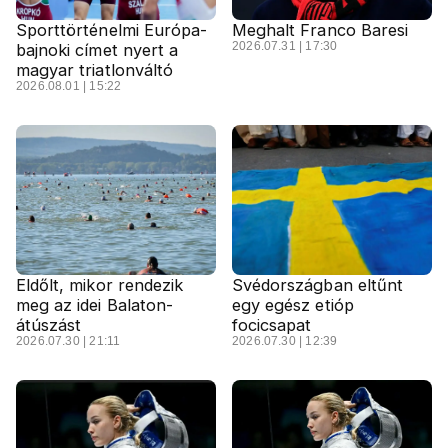
Sporttörténelmi Európa-
Meghalt Franco Baresi
2026.07.31 | 17:30
bajnoki címet nyert a
magyar triatlonváltó
2026.08.01 | 15:22
Eldőlt, mikor rendezik
Svédországban eltűnt
meg az idei Balaton-
egy egész etióp
átúszást
focicsapat
2026.07.30 | 21:11
2026.07.30 | 12:39