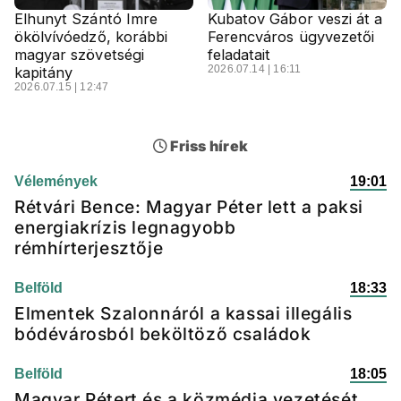
Elhunyt Szántó Imre
Kubatov Gábor veszi át a
ökölvívóedző, korábbi
Ferencváros ügyvezetői
magyar szövetségi
feladatait
2026.07.14 | 16:11
kapitány
2026.07.15 | 12:47
Friss hírek
Vélemények
19:01
Rétvári Bence: Magyar Péter lett a paksi
energiakrízis legnagyobb
rémhírterjesztője
Belföld
18:33
Elmentek Szalonnáról a kassai illegális
bódévárosból beköltöző családok
Belföld
18:05
Magyar Pétert és a közmédia vezetését