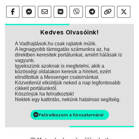
Kedves Olvasóink!
A Vadhajtások.hu csak rajtatok múlik.
A legnagyobb támogatás számunkra az, ha
direktben keresitek portálunkat, amiért hálásak is
vagyunk.
Igyekszünk azoknak is megfelelni, akik a
közösségi oldalakon keresik a híreket, ezért
elindítottuk a Messenger csatornánkat.
Közvetlenül elküldjük neked a nap legfontosabb
cikkeit portálunkról.
Köszönjük ha feliratkoztok!
Nektek egy kattintás, nekünk hatalmas segítség.
Feliratkozom a hírcsatornára!