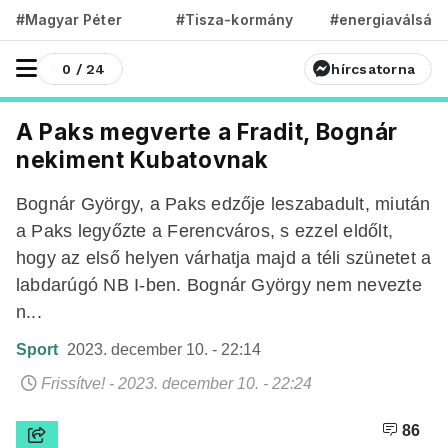
#Magyar Péter
#Tisza-kormány
#energiaválság
0 / 24
hírcsatorna
A Paks megverte a Fradit, Bognár
nekiment Kubatovnak
Bognár György, a Paks edzője leszabadult, miután
a Paks legyőzte a Ferencváros, s ezzel eldőlt,
hogy az első helyen várhatja majd a téli szünetet a
labdarúgó NB I-ben. Bognár György nem nevezte
n...
Sport
2023. december 10. - 22:14
Frissítve! - 2023. december 10. - 22:24
86