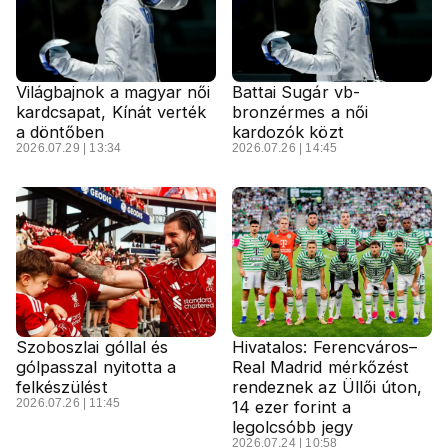
Világbajnok a magyar női
Battai Sugár vb-
kardcsapat, Kínát verték
bronzérmes a női
a döntőben
kardozók közt
2026.07.29 | 13:34
2026.07.26 | 14:45
Szoboszlai góllal és
Hivatalos: Ferencváros–
gólpasszal nyitotta a
Real Madrid mérkőzést
felkészülést
rendeznek az Üllői úton,
2026.07.26 | 11:45
14 ezer forint a
legolcsóbb jegy
2026.07.24 | 10:58