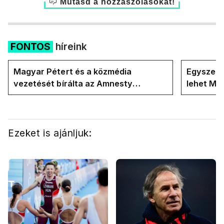
Mutasd a hozzászólásokat!
FONTOS
híreink
Magyar Pétert és a közmédia
Egyszerre
vezetését bírálta az Amnesty
lehet Ma
International a Klubrádióban
Ezeket is ajánljuk: