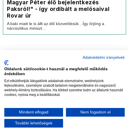
Magyar Péter élő bejelentkezés
Paksról!" - így ordibált a melósaival
Rovar úr
A baki miatt le is állt az élő közvetítésük…Így őrjöng a
nárcisztikus miniszt...
Adatvédelmi irányelvek
Oldalunk süti/cookie-t használ a megfelelő működés
vadhajtások
érdekében
Ezt elküldhetjük látogatóink adatainak elemzésére, webhelyünk
fejlesztésére, személyre szabott tartalom megjelenítésére és nagyszerű
webhely-élmény biztosítására. Ha többet szeretne tudni az általunk használt
Szerkesztőség:
szerk@vadhajtasok.hu
cookies, nyissa meg a beállításokat.
Modi:
moderator@vadhajtasok.hu
Adatvédelem
Impresszum
Szerzői jogok
Mindent elfogad
Nem fogadom el
2018 Vadhajtások.hu
További lehetőségek