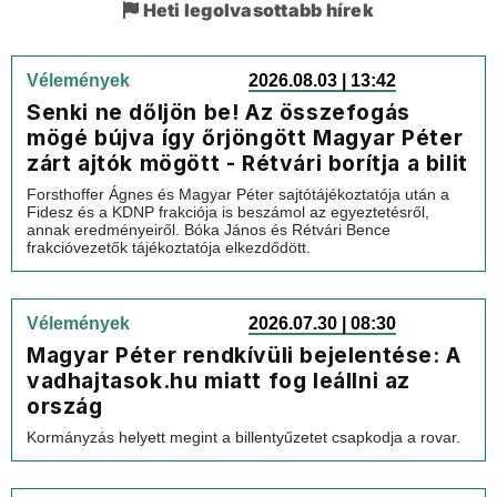
Heti legolvasottabb hírek
Vélemények
2026.08.03 | 13:42
Senki ne dőljön be! Az összefogás
mögé bújva így őrjöngött Magyar Péter
zárt ajtók mögött - Rétvári borítja a bilit
Forsthoffer Ágnes és Magyar Péter sajtótájékoztatója után a
Fidesz és a KDNP frakciója is beszámol az egyeztetésről,
annak eredményeiről. Bóka János és Rétvári Bence
frakcióvezetők tájékoztatója elkezdődött.
Vélemények
2026.07.30 | 08:30
Magyar Péter rendkívüli bejelentése: A
vadhajtasok.hu miatt fog leállni az
ország
Kormányzás helyett megint a billentyűzetet csapkodja a rovar.