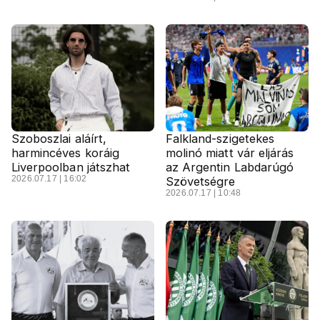
Szoboszlai aláírt,
Falkland-szigetekes
harmincéves koráig
molinó miatt vár eljárás
Liverpoolban játszhat
az Argentin Labdarúgó
2026.07.17 | 16:02
Szövetségre
2026.07.17 | 10:48