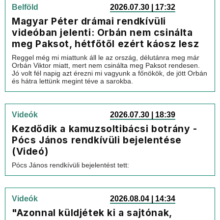
Belföld
2026.07.30 | 17:32
Magyar Péter drámai rendkívüli
videóban jelenti: Orbán nem csinálta
meg Paksot, hétfőtől ezért káosz lesz
Reggel még mi miattunk áll le az ország, délutánra meg már
Orbán Viktor miatt, mert nem csinálta meg Paksot rendesen.
Jó volt fél napig azt érezni mi vagyunk a főnökök, de jött Orbán
és hátra lettünk megint téve a sarokba.
Videók
2026.07.30 | 18:39
Kezdődik a kamuzsoltibácsi botrány -
Pócs János rendkívüli bejelentése
(Videó)
Pócs János rendkívüli bejelentést tett:
Videók
2026.08.04 | 14:34
"Azonnal küldjétek ki a sajtónak,