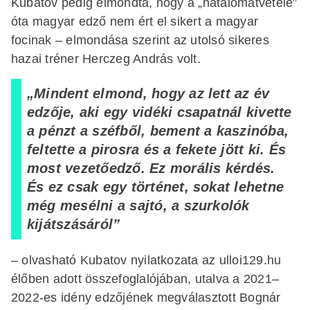
Kubatov pedig elmondta, hogy a „hatalomátvétele”
óta magyar edző nem ért el sikert a magyar
focinak – elmondása szerint az utolsó sikeres
hazai tréner Herczeg András volt.
„Mindent elmond, hogy az lett az év
edzője, aki egy vidéki csapatnál kivette
a pénzt a széfből, bement a kaszinóba,
feltette a pirosra és a fekete jött ki. És
most vezetőedző. Ez morális kérdés.
És ez csak egy történet, sokat lehetne
még mesélni a sajtó, a szurkolók
kijátszásáról”
– olvasható Kubatov nyilatkozata az ulloi129.hu
élőben adott összefoglalójában, utalva a 2021–
2022-es idény edzőjének megválasztott Bognár