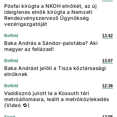
Pósfai kirúgta a NKOH elnökét, az új
ideiglenes elnök kirúgta a Nemzeti
Rendezvényszervező Ügynökség
vezérigazgatóját
Belföld
13:42
Baka András a Sándor-palotába? Aki
magyar az fellázad!
Belföld
13:07
Baka Andrást jelöli a Tisza köztársasági
elnöknek
Belföld
12:36
Vaddisznó jutott le a Kossuth téri
metróállomásra, leállt a metróközlekedés
(Videó 🔁)
Sport
12:06