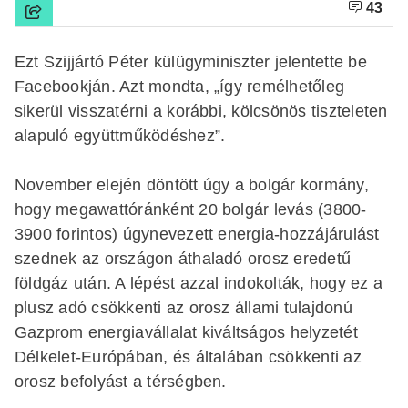
43
Ezt Szijjártó Péter külügyminiszter jelentette be
Facebookján. Azt mondta, „így remélhetőleg
sikerül visszatérni a korábbi, kölcsönös tiszteleten
alapuló együttműködéshez”.
November elején döntött úgy a bolgár kormány,
hogy megawattóránként 20 bolgár levás (3800-
3900 forintos) úgynevezett energia-hozzájárulást
szednek az országon áthaladó orosz eredetű
földgáz után. A lépést azzal indokolták, hogy ez a
plusz adó csökkenti az orosz állami tulajdonú
Gazprom energiavállalat kiváltságos helyzetét
Délkelet-Európában, és általában csökkenti az
orosz befolyást a térségben.