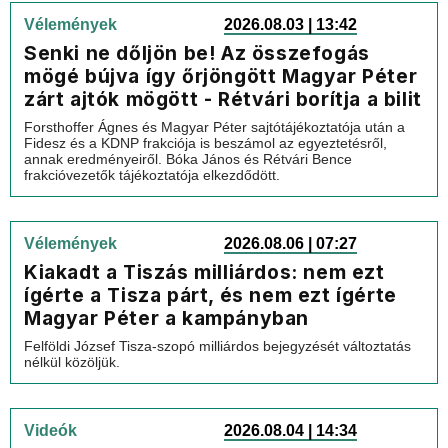
Vélemények
2026.08.03 | 13:42
Senki ne dőljön be! Az összefogás
mögé bújva így őrjöngött Magyar Péter
zárt ajtók mögött - Rétvári borítja a bilit
Forsthoffer Ágnes és Magyar Péter sajtótájékoztatója után a
Fidesz és a KDNP frakciója is beszámol az egyeztetésről,
annak eredményeiről. Bóka János és Rétvári Bence
frakcióvezetők tájékoztatója elkezdődött.
Vélemények
2026.08.06 | 07:27
Kiakadt a Tiszás milliárdos: nem ezt
ígérte a Tisza párt, és nem ezt ígérte
Magyar Péter a kampányban
Felföldi József Tisza-szopó milliárdos bejegyzését változtatás
nélkül közöljük.
Videók
2026.08.04 | 14:34