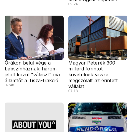
09:24
Órákon belül vége a
Magyar Péterék 300
bábszínháznak: három
milliárd forintot
jelölt közül "választ" ma
követelnek vissza,
államfőt a Tisza-frakció
megszólalt az érintett
07:48
vállalat
07:18