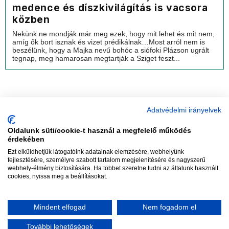
medence és díszkivilágítás is vacsora
közben
Nekünk ne mondják már meg ezek, hogy mit lehet és mit nem,
amíg ők bort isznak és vizet prédikálnak…Most arról nem is
beszélünk, hogy a Majka nevű bohóc a siófoki Plázson ugrált
tegnap, meg hamarosan megtartják a Sziget feszt...
Adatvédelmi irányelvek
Oldalunk süti/cookie-t használ a megfelelő működés
vadhajtások
érdekében
Ezt elküldhetjük látogatóink adatainak elemzésére, webhelyünk
fejlesztésére, személyre szabott tartalom megjelenítésére és nagyszerű
webhely-élmény biztosítására. Ha többet szeretne tudni az általunk használt
Szerkesztőség:
szerk@vadhajtasok.hu
cookies, nyissa meg a beállításokat.
Modi:
moderator@vadhajtasok.hu
Adatvédelem
Impresszum
Szerzői jogok
Mindent elfogad
Nem fogadom el
2018 Vadhajtások.hu
További lehetőségek