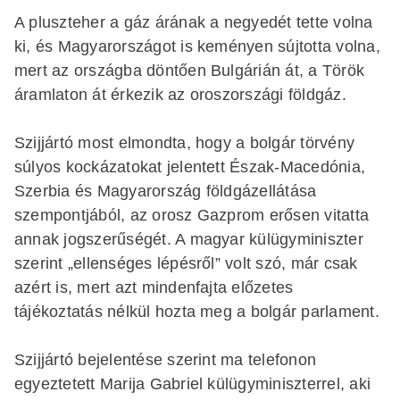
A pluszteher a gáz árának a negyedét tette volna
ki, és Magyarországot is keményen sújtotta volna,
mert az országba döntően Bulgárián át, a Török
áramlaton át érkezik az oroszországi földgáz.
Szijjártó most elmondta, hogy a bolgár törvény
súlyos kockázatokat jelentett Észak-Macedónia,
Szerbia és Magyarország földgázellátása
szempontjából, az orosz Gazprom erősen vitatta
annak jogszerűségét. A magyar külügyminiszter
szerint „ellenséges lépésről” volt szó, már csak
azért is, mert azt mindenfajta előzetes
tájékoztatás nélkül hozta meg a bolgár parlament.
Szijjártó bejelentése szerint ma telefonon
egyeztetett Marija Gabriel külügyminiszterrel, aki