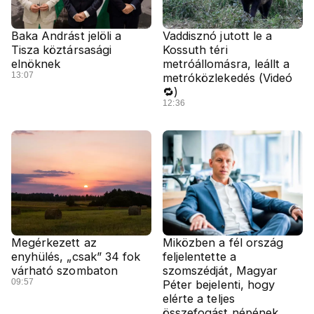
Baka Andrást jelöli a
Vaddisznó jutott le a
Tisza köztársasági
Kossuth téri
elnöknek
metróállomásra, leállt a
13:07
metróközlekedés (Videó
🔁)
12:36
Megérkezett az
Miközben a fél ország
enyhülés, „csak” 34 fok
feljelentette a
várható szombaton
szomszédját, Magyar
09:57
Péter bejelenti, hogy
elérte a teljes
összefogást népének