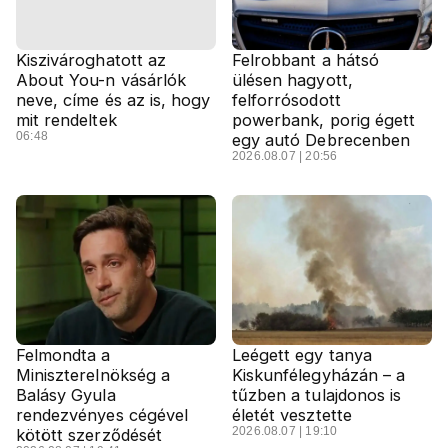
Kiszivároghatott az
Felrobbant a hátsó
About You-n vásárlók
ülésen hagyott,
neve, címe és az is, hogy
felforrósodott
mit rendeltek
powerbank, porig égett
06:48
egy autó Debrecenben
2026.08.07 | 20:56
Felmondta a
Leégett egy tanya
Miniszterelnökség a
Kiskunfélegyházán – a
Balásy Gyula
tűzben a tulajdonos is
rendezvényes cégével
életét vesztette
2026.08.07 | 19:10
kötött szerződését