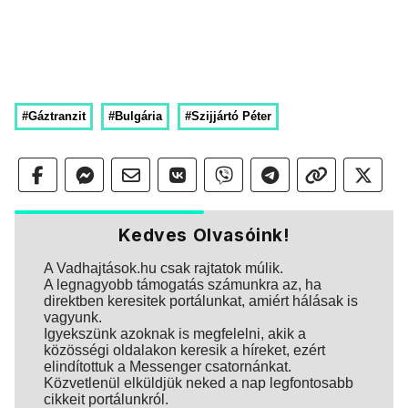
#Gáztranzit
#Bulgária
#Szijjártó Péter
Kedves Olvasóink!
A Vadhajtások.hu csak rajtatok múlik.
A legnagyobb támogatás számunkra az, ha
direktben keresitek portálunkat, amiért hálásak is
vagyunk.
Igyekszünk azoknak is megfelelni, akik a
közösségi oldalakon keresik a híreket, ezért
elindítottuk a Messenger csatornánkat.
Közvetlenül elküldjük neked a nap legfontosabb
cikkeit portálunkról.