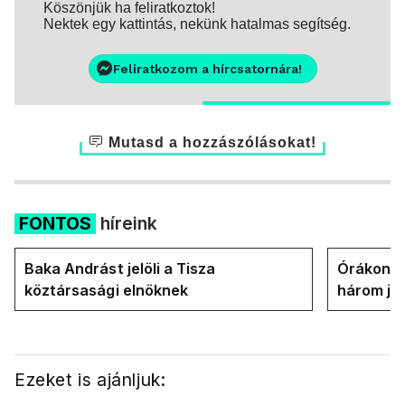
Köszönjük ha feliratkoztok!
Nektek egy kattintás, nekünk hatalmas segítség.
Feliratkozom a hírcsatornára!
Mutasd a hozzászólásokat!
FONTOS
híreink
Baka Andrást jelöli a Tisza
Órákon b
köztársasági elnöknek
három jel
államfőt 
Ezeket is ajánljuk: