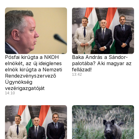
Pósfai kirúgta a NKOH
Baka András a Sándor-
elnökét, az új ideiglenes
palotába? Aki magyar az
elnök kirúgta a Nemzeti
fellázad!
13:42
Rendezvényszervező
Ügynökség
vezérigazgatóját
14:10