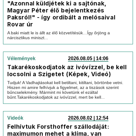
"Azonnal küldjétek ki a sajtónak,
Magyar Péter élő bejelentkezés
Paksról!" - így ordibált a melósaival
Rovar úr
A baki miatt le is állt az élő közvetítésük…Így őrjöng a
nárcisztikus miniszt...
Vélemények
2026.08.05 | 14:06
Takarékoskodjatok az ivóvízzel, be kell
locsolni a Szigetet (Képek, Videó)
Tudjuk! A Vadhajtásokat kell betiltani, kitiltani, börtönbe vetni.
Hiszen mi amire felhívjuk a figyelmet, az a tiszások szerint
bűncselekmény. Mármint mi követünk el ezáltal
bűnt.Takarékoskodjatok az ivóvízzel, mert be kell...
Videók
2026.08.02 | 12:54
Felhívtuk Forsthoffer szállodáját:
maximumon mehet a klíma, van