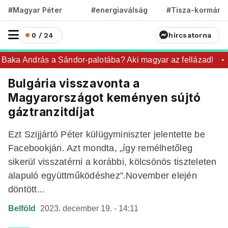
#Magyar Péter
#energiaválság
#Tisza-kormány
0 / 24
hírcsatorna
aka András a Sándor-palotába? Aki magyar az fellázad!
Bulgária visszavonta a
Magyarországot keményen sújtó
gáztranzitdíjat
Ezt Szijjártó Péter külügyminiszter jelentette be
Facebookján. Azt mondta, „így remélhetőleg
sikerül visszatérni a korábbi, kölcsönös tiszteleten
alapuló együttműködéshez”.November elején
döntött...
Belföld
2023. december 19. - 14:11