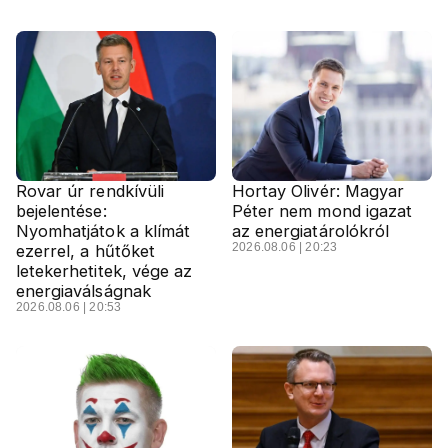
Rovar úr rendkívüli
Hortay Olivér: Magyar
bejelentése:
Péter nem mond igazat
Nyomhatjátok a klímát
az energiatárolókról
2026.08.06 | 20:23
ezerrel, a hűtőket
letekerhetitek, vége az
energiaválságnak
2026.08.06 | 20:53