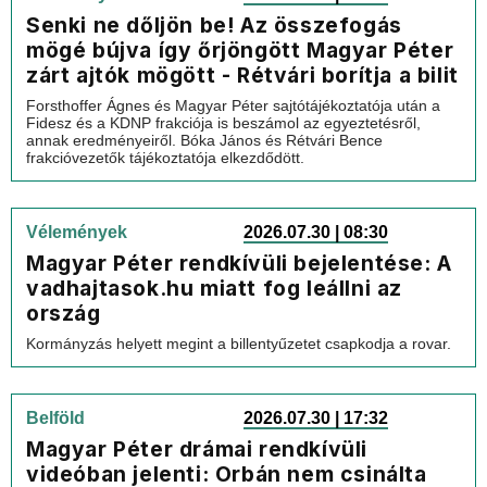
Senki ne dőljön be! Az összefogás
mögé bújva így őrjöngött Magyar Péter
zárt ajtók mögött - Rétvári borítja a bilit
Forsthoffer Ágnes és Magyar Péter sajtótájékoztatója után a
Fidesz és a KDNP frakciója is beszámol az egyeztetésről,
annak eredményeiről. Bóka János és Rétvári Bence
frakcióvezetők tájékoztatója elkezdődött.
Vélemények
2026.07.30 | 08:30
Magyar Péter rendkívüli bejelentése: A
vadhajtasok.hu miatt fog leállni az
ország
Kormányzás helyett megint a billentyűzetet csapkodja a rovar.
Belföld
2026.07.30 | 17:32
Magyar Péter drámai rendkívüli
videóban jelenti: Orbán nem csinálta