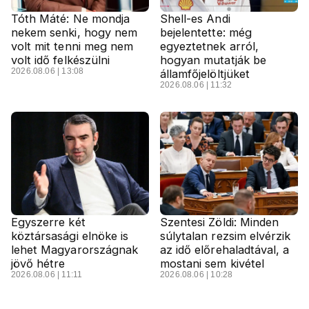
Tóth Máté: Ne mondja
Shell-es Andi
nekem senki, hogy nem
bejelentette: még
volt mit tenni meg nem
egyeztetnek arról,
volt idő felkészülni
hogyan mutatják be
2026.08.06 | 13:08
államfőjelöltjüket
2026.08.06 | 11:32
Egyszerre két
Szentesi Zöldi: Minden
köztársasági elnöke is
súlytalan rezsim elvérzik
lehet Magyarországnak
az idő előrehaladtával, a
jövő hétre
mostani sem kivétel
2026.08.06 | 11:11
2026.08.06 | 10:28