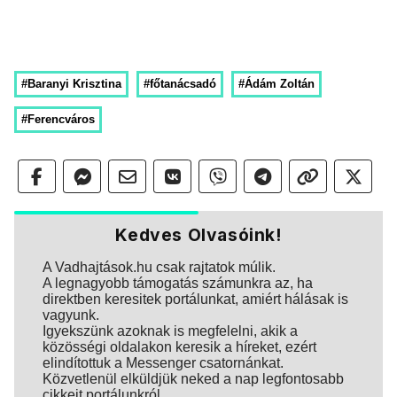
#Baranyi Krisztina
#főtanácsadó
#Ádám Zoltán
#Ferencváros
Kedves Olvasóink!
A Vadhajtások.hu csak rajtatok múlik.
A legnagyobb támogatás számunkra az, ha
direktben keresitek portálunkat, amiért hálásak is
vagyunk.
Igyekszünk azoknak is megfelelni, akik a
közösségi oldalakon keresik a híreket, ezért
elindítottuk a Messenger csatornánkat.
Közvetlenül elküldjük neked a nap legfontosabb
cikkeit portálunkról.