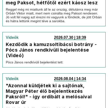
meg Paksot, hétfőtől ezért káosz lesz
Reggel még mi miattunk áll le az ország, délutánra meg már
Orbán Viktor miatt, mert nem csinálta meg Paksot rendesen.
Jó volt fél napig azt érezni mi vagyunk a főnökök, de jött Orbán
és hátra lettünk megint téve a sarokba.
Videók
2026.07.30 | 18:39
Kezdődik a kamuzsoltibácsi botrány -
Pócs János rendkívüli bejelentése
(Videó)
Pócs János rendkívüli bejelentést tett:
Videók
2026.08.04 | 14:34
"Azonnal küldjétek ki a sajtónak,
Magyar Péter élő bejelentkezés
Paksról!" - így ordibált a melósaival
Rovar úr