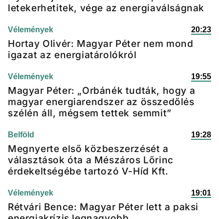
letekerhetitek, vége az energiaválságnak
Vélemények
20:23
Hortay Olivér: Magyar Péter nem mond
igazat az energiatárolókról
Vélemények
19:55
Magyar Péter: „Orbánék tudták, hogy a
magyar energiarendszer az összedőlés
szélén áll, mégsem tettek semmit”
Belföld
19:28
Megnyerte első közbeszerzését a
választások óta a Mészáros Lőrinc
érdekeltségébe tartozó V-Híd Kft.
Vélemények
19:01
Rétvári Bence: Magyar Péter lett a paksi
energiakrízis legnagyobb