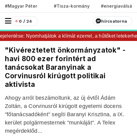
#Magyar Péter
#Tisza-kormány
#energiaválság
0 / 24
hírcsatorna
elentése: Nyomhatjátok a klímát ezerrel, a hűtőket letekerhet
"Kivéreztetett önkormányzatok" -
havi 800 ezer forintért ad
tanácsokat Baranyinak a
Corvinusról kirúgott politikai
aktivista
Ahogy arról beszámoltunk, az új évtől Ádám
Zoltán, a Corvinusról kirúgott egyetemi docens
"főtanácsadóként" segíti Baranyi Krisztina, a IX.
kerület polgármesternek "munkáját". A Telex
megérdeklőd...