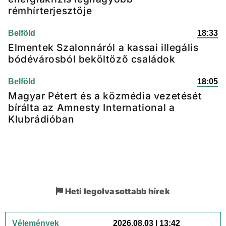
rémhírterjesztője
Belföld
18:33
Elmentek Szalonnáról a kassai illegális
bódévárosból beköltöző családok
Belföld
18:05
Magyar Pétert és a közmédia vezetését
bírálta az Amnesty International a
Klubrádióban
Heti legolvasottabb hírek
Vélemények
2026.08.03 | 13:42