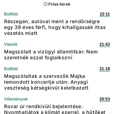
Friss hírek
Belföld
22:11
Részegen, autóval ment a rendőrségre
egy 39 éves férfi, hogy kihallgassák ittas
vezetés miatt
Videók
21:43
Megszólalt a vízügyi államtitkár: Nem
szeretnék ezzel foglalkozni
Belföld
21:18
Megszólaltak a szervezők Majka
lemondott koncertje után: Anyagi
veszteség kétségkívül keletkezett
Vélemények
20:53
Rovar úr rendkívüli bejelentése:
Nyomhatjátok a klímát ezerrel, a hűtőket