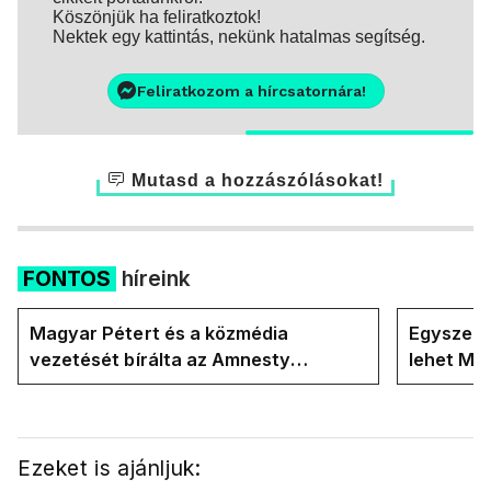
Köszönjük ha feliratkoztok!
Nektek egy kattintás, nekünk hatalmas segítség.
Feliratkozom a hírcsatornára!
Mutasd a hozzászólásokat!
FONTOS
híreink
Magyar Pétert és a közmédia
Egyszerre
vezetését bírálta az Amnesty
lehet Ma
International a Klubrádióban
Ezeket is ajánljuk: