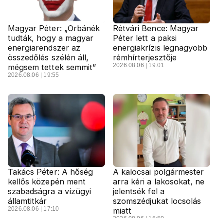
Magyar Péter: „Orbánék
Rétvári Bence: Magyar
tudták, hogy a magyar
Péter lett a paksi
energiarendszer az
energiakrízis legnagyobb
összedőlés szélén áll,
rémhírterjesztője
2026.08.06 | 19:01
mégsem tettek semmit”
2026.08.06 | 19:55
Takács Péter: A hőség
A kalocsai polgármester
kellős közepén ment
arra kéri a lakosokat, ne
szabadságra a vízügyi
jelentsék fel a
államtitkár
szomszédjukat locsolás
2026.08.06 | 17:10
miatt