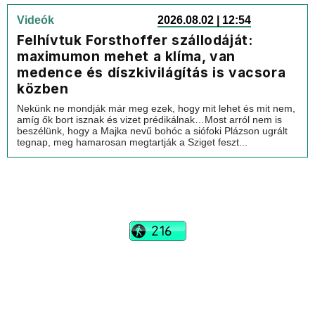
Videók
2026.08.02 | 12:54
Felhívtuk Forsthoffer szállodáját:
maximumon mehet a klíma, van
medence és díszkivilágítás is vacsora
közben
Nekünk ne mondják már meg ezek, hogy mit lehet és mit nem,
amíg ők bort isznak és vizet prédikálnak…Most arról nem is
beszélünk, hogy a Majka nevű bohóc a siófoki Plázson ugrált
tegnap, meg hamarosan megtartják a Sziget feszt...
vadhajtások
Szerkesztőség:
szerk@vadhajtasok.hu
Modi:
moderator@vadhajtasok.hu