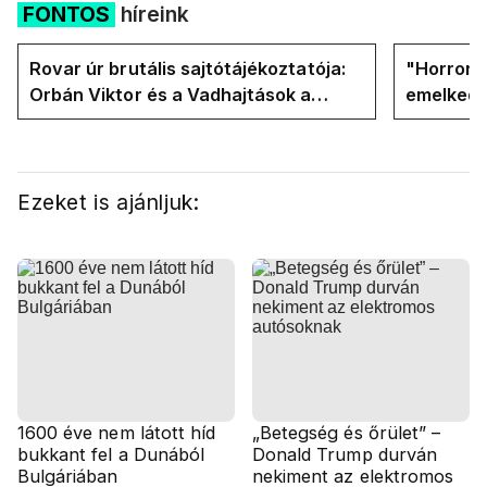
FONTOS
híreink
Rovar úr brutális sajtótájékoztatója:
"Horror á
Orbán Viktor és a Vadhajtások a
emelkedn
felelős a kialakult helyzetért
oldalán l
Ezeket is ajánljuk:
1600 éve nem látott híd
„Betegség és őrület” –
bukkant fel a Dunából
Donald Trump durván
Bulgáriában
nekiment az elektromos