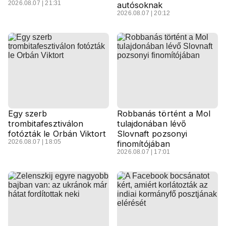
2026.08.07 | 21:31
autósoknak
2026.08.07 | 20:12
Egy szerb
Robbanás történt a Mol
trombitafesztiválon
tulajdonában lévő
fotózták le Orbán Viktort
Slovnaft pozsonyi
2026.08.07 | 18:05
finomítójában
2026.08.07 | 17:01