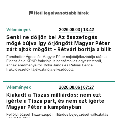
Heti legolvasottabb hírek
Vélemények
2026.08.03 | 13:42
Senki ne dőljön be! Az összefogás
mögé bújva így őrjöngött Magyar Péter
zárt ajtók mögött - Rétvári borítja a bilit
Forsthoffer Ágnes és Magyar Péter sajtótájékoztatója után a
Fidesz és a KDNP frakciója is beszámol az egyeztetésről,
annak eredményeiről. Bóka János és Rétvári Bence
frakcióvezetők tájékoztatója elkezdődött.
Vélemények
2026.08.06 | 07:27
Kiakadt a Tiszás milliárdos: nem ezt
ígérte a Tisza párt, és nem ezt ígérte
Magyar Péter a kampányban
Felföldi József Tisza-szopó milliárdos bejegyzését változtatás