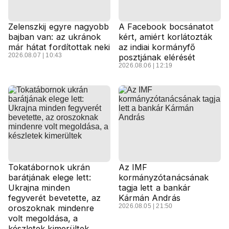
Zelenszkij egyre nagyobb
A Facebook bocsánatot
bajban van: az ukránok
kért, amiért korlátozták
már hátat fordítottak neki
az indiai kormányfő
2026.08.07 | 10:43
posztjának elérését
2026.08.06 | 12:19
Tokatábornok ukrán
Az IMF
barátjának elege lett:
kormányzótanácsának
Ukrajna minden
tagja lett a bankár
fegyverét bevetette, az
Kármán András
2026.08.05 | 21:50
oroszoknak mindenre
volt megoldása, a
készletek kimerültek