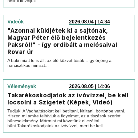
nélkül közöljük.
Videók
2026.08.04 | 14:34
"Azonnal küldjétek ki a sajtónak,
Magyar Péter élő bejelentkezés
Paksról!" - így ordibált a melósaival
Rovar úr
A baki miatt le is állt az élő közvetítésük…Így őrjöng a
nárcisztikus miniszt...
Vélemények
2026.08.05 | 14:06
Takarékoskodjatok az ivóvízzel, be kell
locsolni a Szigetet (Képek, Videó)
Tudjuk! A Vadhajtásokat kell betiltani, kitiltani, börtönbe vetni.
Hiszen mi amire felhívjuk a figyelmet, az a tiszások szerint
bűncselekmény. Mármint mi követünk el ezáltal
bűnt.Takarékoskodjatok az ivóvízzel, mert be kell...