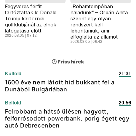
Fegyveres férfit
„Rohamtempóban
tartóztattak le Donald
haladunk” – Orbán Anita
Trump kaliforniai
szerint egy olyan
golfklubjánál az elnök
rendszert kell
látogatása előtt
lebontaniuk, ami
2026.08.05 | 07:12
elfoglalta az államot
2026.08.05 | 06:42
Friss hírek
Külföld
21:31
1600 éve nem látott híd bukkant fel a
Dunából Bulgáriában
Belföld
20:56
Felrobbant a hátsó ülésen hagyott,
felforrósodott powerbank, porig égett egy
autó Debrecenben