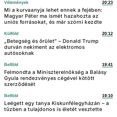
Vélemények
20:23
Mi a kurvaanyja lehet ennek a fejében:
Magyar Péter ma ismét hazahozta az
uniós forrásokat, és már szórni kezdte
Külföld
20:12
„Betegség és őrület” – Donald Trump
durván nekiment az elektromos
autósoknak
Belföld
19:41
Felmondta a Miniszterelnökség a Balásy
Gyula rendezvényes cégével kötött
szerződését
Belföld
19:10
Leégett egy tanya Kiskunfélegyházán – a
tűzben a tulajdonos is életét vesztette