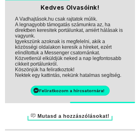
Kedves Olvasóink!
A Vadhajtások.hu csak rajtatok múlik.
A legnagyobb támogatás számunkra az, ha
direktben keresitek portálunkat, amiért hálásak is
vagyunk.
Igyekszünk azoknak is megfelelni, akik a
közösségi oldalakon keresik a híreket, ezért
elindítottuk a Messenger csatornánkat.
Közvetlenül elküldjük neked a nap legfontosabb
cikkeit portálunkról.
Köszönjük ha feliratkoztok!
Nektek egy kattintás, nekünk hatalmas segítség.
Feliratkozom a hírcsatornára!
Mutasd a hozzászólásokat!