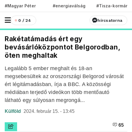
#Magyar Péter
#energiaválság
#Tisza-kormány
0 / 24
hírcsatorna
Rakétatámadás ért egy
bevásárlóközpontot Belgorodban,
öten meghaltak
Legalább 5 ember meghalt és 18-an
megsebesültek az oroszországi Belgorod városát
ért légitámadásban, írja a BBC. A közösségi
médiában terjedő videókon több mentőautó
látható egy súlyosan megrongá...
Külföld
2024. február 15. - 13:45
65