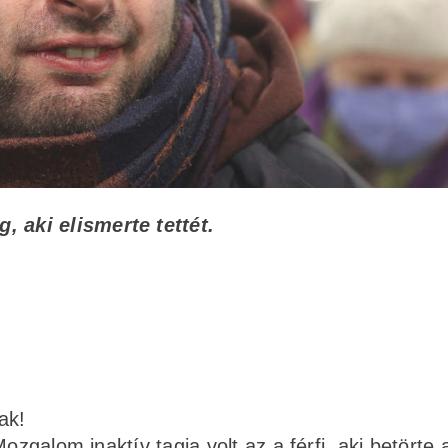
ég
, aki elismerte tettét.
ak!
ozgalom inaktív tagja volt az a férfi, aki betörte 