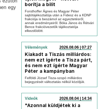
s ezúton
borítja a bilit
tben egy
Forsthoffer Ágnes és Magyar Péter
sajtótájékoztatója után a Fidesz és a KDNP
frakciója is beszámol az egyeztetésről,
annak eredményeiről. Bóka János és Rétvári
Bence frakcióvezetők tájékoztatója
elkezdődött.
Vélemények
2026.08.06 | 07:27
Kiakadt a Tiszás milliárdos:
nem ezt ígérte a Tisza párt,
és nem ezt ígérte Magyar
Péter a kampányban
Felföldi József Tisza-szopó milliárdos
bejegyzését változtatás nélkül közöljük.
Videók
2026.08.04 | 14:34
"Azonnal küldjétek ki a