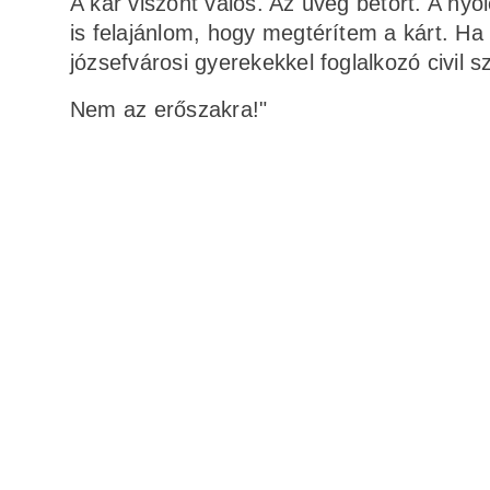
A kár viszont valós. Az üveg betört. A nyo
is felajánlom, hogy megtérítem a kárt. Ha
józsefvárosi gyerekekkel foglalkozó civil 
Nem az erőszakra!"