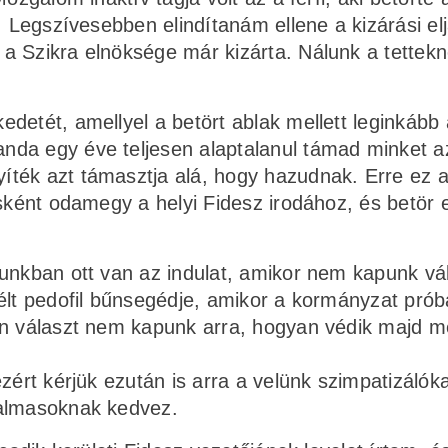
. Legszívesebben elindítanám ellene a kizárási elj
a Szikra elnöksége már kizárta. Nálunk a tettek
detét, amellyel a betört ablak mellett leginkább 
da egy éve teljesen alaptalanul támad minket a
ték azt támasztja alá, hogy hazudnak. Erre ez a
osként odamegy a helyi Fidesz irodához, és betör 
iunkban ott van az indulat, amikor nem kapunk vá
élt pedofil bűnsegédje, amikor a kormányzat prób
en választ nem kapunk arra, hogyan védik majd m
zért kérjük ezután is arra a velünk szimpatizálók
talmasoknak kedvez.