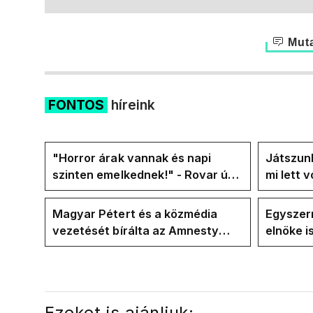
Muta
FONTOS
híreink
"Horror árak vannak és napi
Játszunk
szinten emelkednek!" - Rovar úr
mi lett 
Facebook-oldalán lázadnak a
rezsicsö
Tiszások
Magyar Pétert és a közmédia
Egyszerr
vezetését bírálta az Amnesty
elnöke 
International a Klubrádióban
jövő hét
Ezeket is ajánljuk: