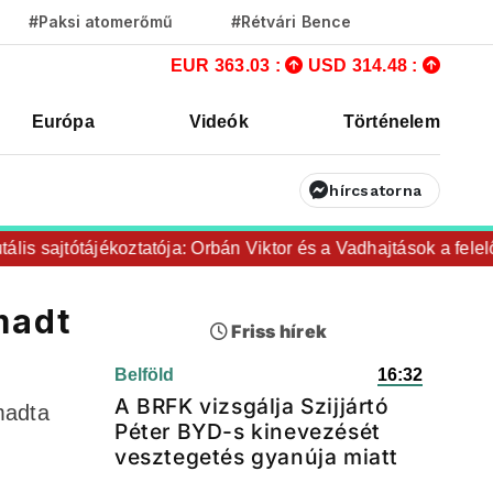
#Paksi atomerőmű
#Rétvári Bence
EUR 363.03 :
USD 314.48 :
Európa
Videók
Történelem
hírcsatorna
 sajtótájékoztatója: Orbán Viktor és a Vadhajtások a felelős a 
madt
Friss hírek
Belföld
16:32
A BRFK vizsgálja Szijjártó
madta
Péter BYD-s kinevezését
vesztegetés gyanúja miatt