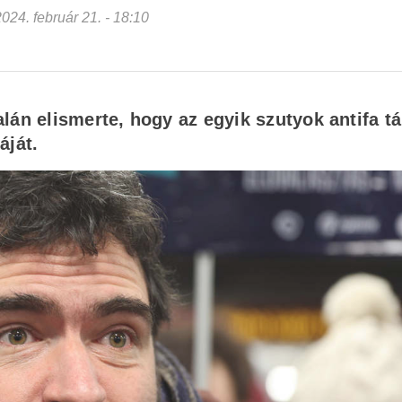
 2024. február 21. - 18:10
lán elismerte, hogy az egyik szutyok antifa t
áját
.