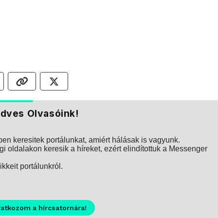
dves Olvasóink!
n keresitek portálunkat, amiért hálásak is vagyunk.
i oldalakon keresik a híreket, ezért elindítottuk a Messenger
kkeit portálunkról.
ratkozom a hírcsatornára!