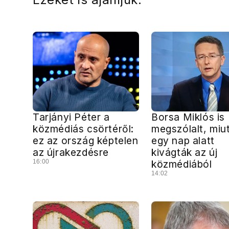
Tarjányi Péter a
Borsa Miklós is
közmédiás csörtéről:
megszólalt, miu
ez az ország képtelen
egy nap alatt
az újrakezdésre
kivágták az új
16:00
közmédiából
14:02