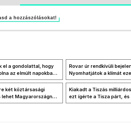
sd a hozzászólásokat!
 el a gondolattal, hogy
Rovar úr rendkívüli bejele
volna az elmúlt napokban
Nyomhatjátok a klímát ezer
kkentés nélkül
hűtőket letekerhetitek, v
energiaválságnak
e két köztársasági
Kiakadt a Tiszás milliárdo
is lehet Magyarországnak
ezt ígérte a Tisza párt, é
re
ezt ígérte Magyar Péter a
kampányban