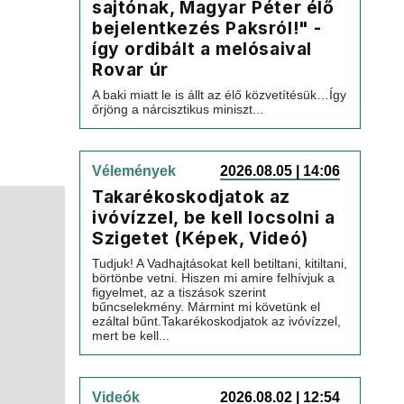
sajtónak, Magyar Péter élő
bejelentkezés Paksról!" -
így ordibált a melósaival
Rovar úr
A baki miatt le is állt az élő közvetítésük…Így
őrjöng a nárcisztikus miniszt...
Vélemények
2026.08.05 | 14:06
Takarékoskodjatok az
ivóvízzel, be kell locsolni a
Szigetet (Képek, Videó)
Tudjuk! A Vadhajtásokat kell betiltani, kitiltani,
börtönbe vetni. Hiszen mi amire felhívjuk a
figyelmet, az a tiszások szerint
bűncselekmény. Mármint mi követünk el
ezáltal bűnt.Takarékoskodjatok az ivóvízzel,
mert be kell...
Videók
2026.08.02 | 12:54