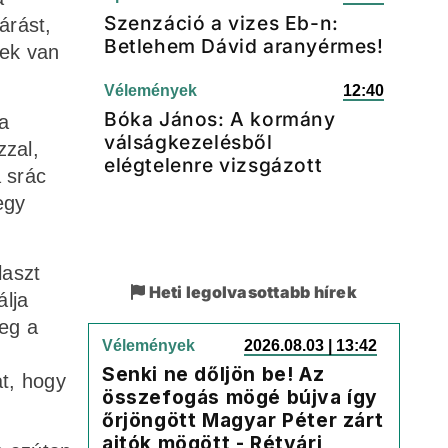
Szenzáció a vizes Eb-n:
árást,
Betlehem Dávid aranyérmes!
nek van
Vélemények
12:40
Bóka János: A kormány
a
válságkezelésből
zzal,
elégtelenre vizsgázott
 srác
egy
laszt
Heti legolvasottabb hírek
álja
eg a
Vélemények
2026.08.03 | 13:42
Senki ne dőljön be! Az
at, hogy
összefogás mögé bújva így
őrjöngött Magyar Péter zárt
ajtók mögött - Rétvári