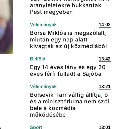
aranyleletekre bukkantak
Pest megyében
Vélemények
14:02
Borsa Miklós is megszólalt,
miután egy nap alatt
kivágták az új közmédiából
Belföld
13:42
Egy 14 éves lány és egy 20
éves férfi fulladt a Sajóba
Vélemények
13:21
Bolsevik Tarr váltig állítja, ő
és a minisztériuma nem szól
bele a közmédia
működésébe
Sport
13:01
a