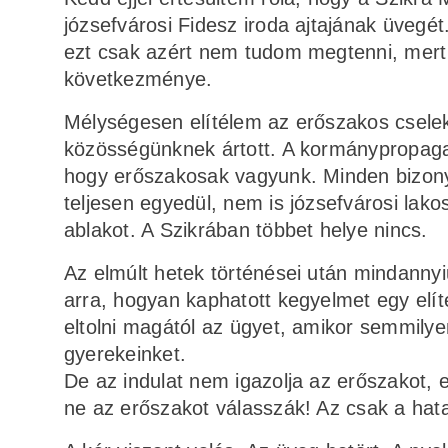
józsefvárosi Fidesz iroda ajtajának üvegét
ezt csak azért nem tudom megtenni, mert 
következménye.
Mélységesen elítélem az erőszakos cseleke
közösségünknek ártott. A kormánypropagan
hogy erőszakosak vagyunk. Minden bizonyí
teljesen egyedül, nem is józsefvárosi lak
ablakot. A Szikrában többet helye nincs.
Az elmúlt hetek történései után mindanny
arra, hogyan kaphatott kegyelmet egy elít
eltolni magától az ügyet, amikor semmily
gyerekeinket.
De az indulat nem igazolja az erőszakot, e
ne az erőszakot válasszák! Az csak a ha