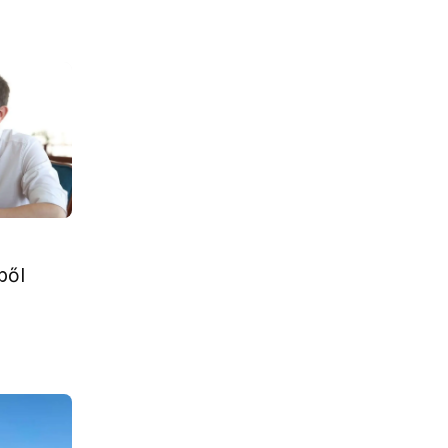
A
ből