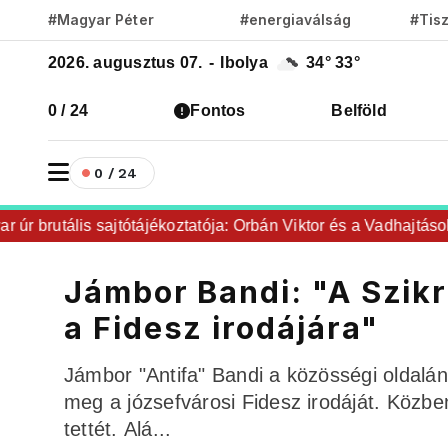
#Magyar Péter
#energiaválság
#Tis
2026. augusztus 07.
-
Ibolya
34°
33°
0 / 24
Fontos
Belföld
0 / 24
 brutális sajtótájékoztatója: Orbán Viktor és a Vadhajtások a fe
Jámbor Bandi: "A Szik
a Fidesz irodájára"
Jámbor "Antifa" Bandi a közösségi oldalán
meg a józsefvárosi Fidesz irodáját. Közbe
tettét. Alá...