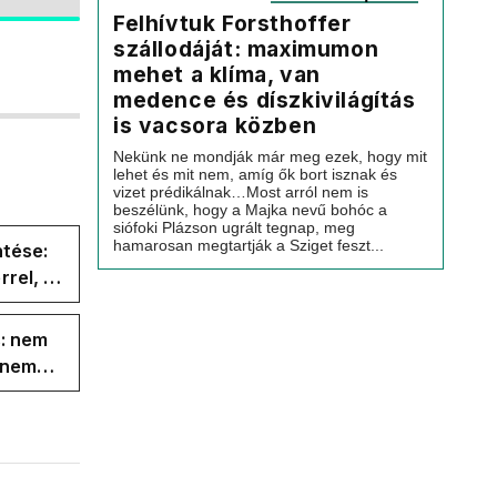
Felhívtuk Forsthoffer
szállodáját: maximumon
mehet a klíma, van
medence és díszkivilágítás
is vacsora közben
Nekünk ne mondják már meg ezek, hogy mit
lehet és mit nem, amíg ők bort isznak és
vizet prédikálnak…Most arról nem is
beszélünk, hogy a Majka nevű bohóc a
siófoki Plázson ugrált tegnap, meg
hamarosan megtartják a Sziget feszt...
ntése:
rel, a
ége az
s: nem
s nem