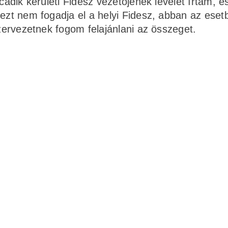
lcadik kerületi Fidesz vezetőjének levelet írtam, é
 ezt nem fogadja el a helyi Fidesz, abban az ese
szervezetnek fogom felajánlani az összeget.