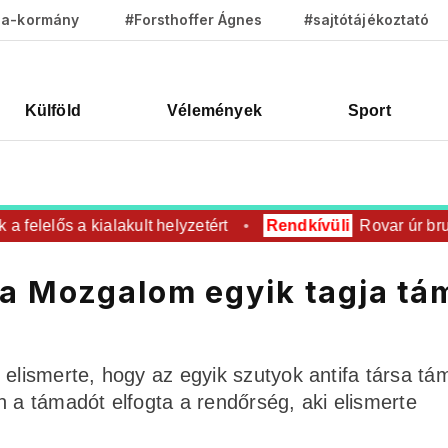
za-kormány
#Forsthoffer Ágnes
#sajtótájékoztató
Külföld
Vélemények
Sport
lelős a kialakult helyzetért
Rendkívüli
Rovar úr brutális
ra Mozgalom egyik tagja tá
 elismerte, hogy az egyik szutyok antifa társa tá
n a támadót elfogta a rendőrség, aki elismerte