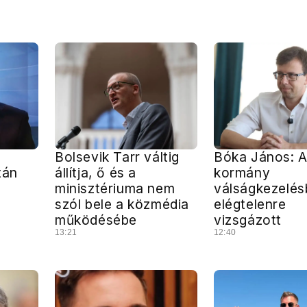
Bolsevik Tarr váltig
Bóka János: 
tán
állítja, ő és a
kormány
minisztériuma nem
válságkezelés
szól bele a közmédia
elégtelenre
működésébe
vizsgázott
13:21
12:40