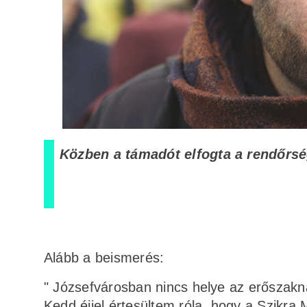
Közben a támadót
elfogta a rendőrs
Alább a beismerés:
" Józsefvárosban nincs helye az erőszakn
Kedd éjjel értesültem róla, hogy a Szikra M