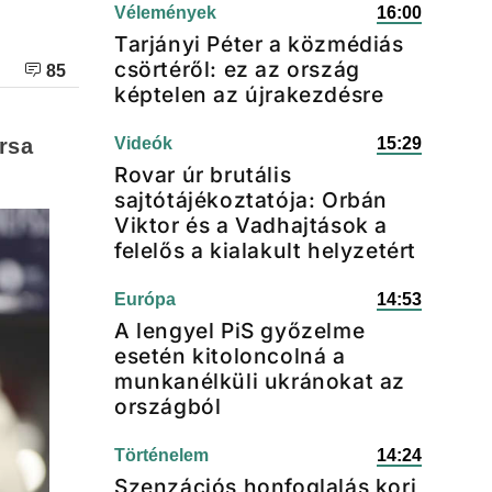
Vélemények
16:00
Tarjányi Péter a közmédiás
csörtéről: ez az ország
85
képtelen az újrakezdésre
ársa
Videók
15:29
Rovar úr brutális
sajtótájékoztatója: Orbán
Viktor és a Vadhajtások a
felelős a kialakult helyzetért
Európa
14:53
A lengyel PiS győzelme
esetén kitoloncolná a
munkanélküli ukránokat az
országból
Történelem
14:24
Szenzációs honfoglalás kori