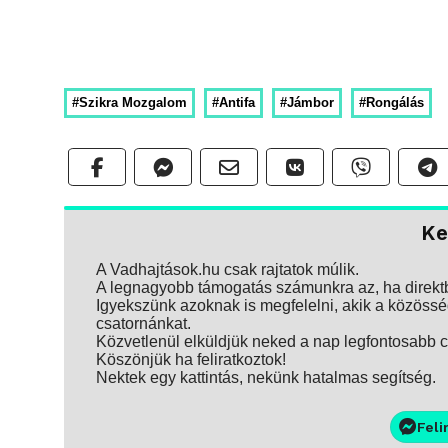
#Szikra Mozgalom
#Antifa
#Jámbor
#Rongálás
Ke
A Vadhajtások.hu csak rajtatok múlik.
A legnagyobb támogatás számunkra az, ha direktbe
Igyekszünk azoknak is megfelelni, akik a közösség
csatornánkat.
Közvetlenül elküldjük neked a nap legfontosabb ci
Köszönjük ha feliratkoztok!
Nektek egy kattintás, nekünk hatalmas segítség.
Feli