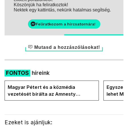
Köszönjük ha feliratkoztok!
Nektek egy kattintás, nekünk hatalmas segítség.
Feliratkozom a hírcsatornára!
Mutasd a hozzászólásokat!
FONTOS
híreink
Magyar Pétert és a közmédia
Egyszerre
vezetését bírálta az Amnesty
lehet Ma
International a Klubrádióban
Ezeket is ajánljuk: