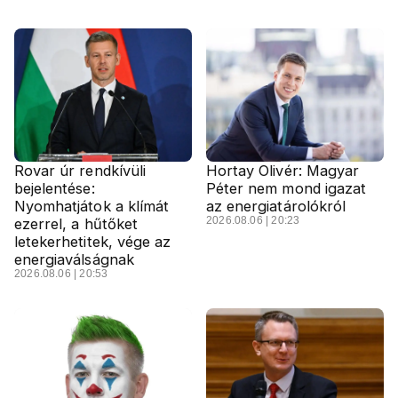
Rovar úr rendkívüli
Hortay Olivér: Magyar
bejelentése:
Péter nem mond igazat
Nyomhatjátok a klímát
az energiatárolókról
2026.08.06 | 20:23
ezerrel, a hűtőket
letekerhetitek, vége az
energiaválságnak
2026.08.06 | 20:53