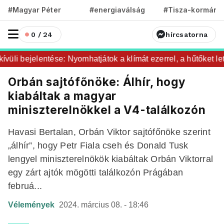
#Magyar Péter
#energiaválság
#Tisza-kormány
0 / 24
hírcsatorna
li bejelentése: Nyomhatjátok a klímát ezerrel, a hűtőket lete
Orbán sajtófőnöke: Álhír, hogy
kiabáltak a magyar
miniszterelnökkel a V4-találkozón
Havasi Bertalan, Orbán Viktor sajtófőnöke szerint
„álhír”, hogy Petr Fiala cseh és Donald Tusk
lengyel miniszterelnökök kiabáltak Orbán Viktorral
egy zárt ajtók mögötti találkozón Prágában
februá...
Vélemények
2024. március 08. - 18:46