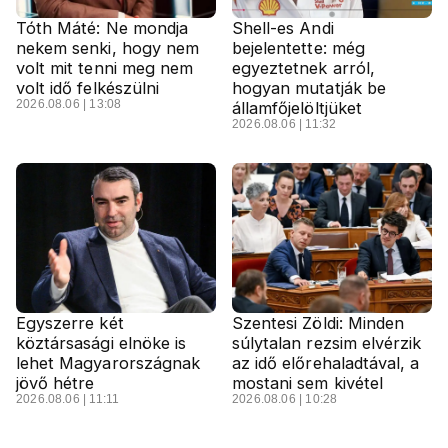
Tóth Máté: Ne mondja
Shell-es Andi
nekem senki, hogy nem
bejelentette: még
volt mit tenni meg nem
egyeztetnek arról,
volt idő felkészülni
hogyan mutatják be
2026.08.06 | 13:08
államfőjelöltjüket
2026.08.06 | 11:32
Egyszerre két
Szentesi Zöldi: Minden
köztársasági elnöke is
súlytalan rezsim elvérzik
lehet Magyarországnak
az idő előrehaladtával, a
jövő hétre
mostani sem kivétel
2026.08.06 | 11:11
2026.08.06 | 10:28