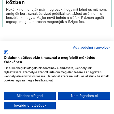
közben
Nekünk ne mondják már meg ezek, hogy mit lehet és mit nem,
amíg ők bort isznak és vizet prédikálnak…Most arról nem is
beszélünk, hogy a Majka nevű bohóc a siófoki Plázson ugrált
tegnap, meg hamarosan megtartják a Sziget feszt...
Adatvédelmi irányelvek
Oldalunk süti/cookie-t használ a megfelelő működés
vadhajtások
érdekében
Ezt elküldhetjük látogatóink adatainak elemzésére, webhelyünk
fejlesztésére, személyre szabott tartalom megjelenítésére és nagyszerű
webhely-élmény biztosítására. Ha többet szeretne tudni az általunk használt
Szerkesztőség:
szerk@vadhajtasok.hu
cookies, nyissa meg a beállításokat.
Modi:
moderator@vadhajtasok.hu
Adatvédelem
Impresszum
Szerzői jogok
Mindent elfogad
Nem fogadom el
2018 Vadhajtások.hu
További lehetőségek