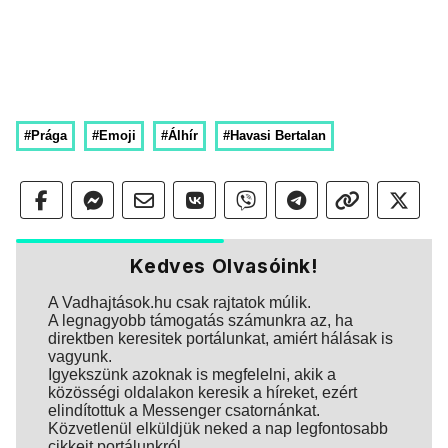
#Prága
#Emoji
#Álhír
#Havasi Bertalan
Kedves Olvasóink!
A Vadhajtások.hu csak rajtatok múlik.
A legnagyobb támogatás számunkra az, ha
direktben keresitek portálunkat, amiért hálásak is
vagyunk.
Igyekszünk azoknak is megfelelni, akik a
közösségi oldalakon keresik a híreket, ezért
elindítottuk a Messenger csatornánkat.
Közvetlenül elküldjük neked a nap legfontosabb
cikkeit portálunkról.