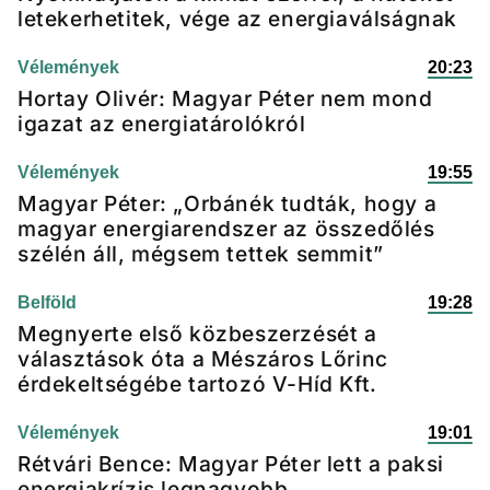
letekerhetitek, vége az energiaválságnak
Vélemények
20:23
Hortay Olivér: Magyar Péter nem mond
igazat az energiatárolókról
Vélemények
19:55
Magyar Péter: „Orbánék tudták, hogy a
magyar energiarendszer az összedőlés
szélén áll, mégsem tettek semmit”
Belföld
19:28
Megnyerte első közbeszerzését a
választások óta a Mészáros Lőrinc
érdekeltségébe tartozó V-Híd Kft.
Vélemények
19:01
Rétvári Bence: Magyar Péter lett a paksi
energiakrízis legnagyobb