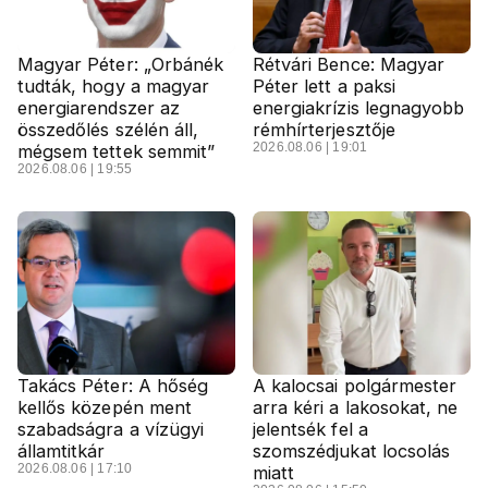
Magyar Péter: „Orbánék
Rétvári Bence: Magyar
tudták, hogy a magyar
Péter lett a paksi
energiarendszer az
energiakrízis legnagyobb
összedőlés szélén áll,
rémhírterjesztője
2026.08.06 | 19:01
mégsem tettek semmit”
2026.08.06 | 19:55
Takács Péter: A hőség
A kalocsai polgármester
kellős közepén ment
arra kéri a lakosokat, ne
szabadságra a vízügyi
jelentsék fel a
államtitkár
szomszédjukat locsolás
2026.08.06 | 17:10
miatt