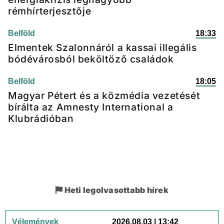
rémhírterjesztője
Belföld
18:33
Elmentek Szalonnáról a kassai illegális
bódévárosból beköltöző családok
Belföld
18:05
Magyar Pétert és a közmédia vezetését
bírálta az Amnesty International a
Klubrádióban
Heti legolvasottabb hírek
Vélemények
2026.08.03 | 13:42