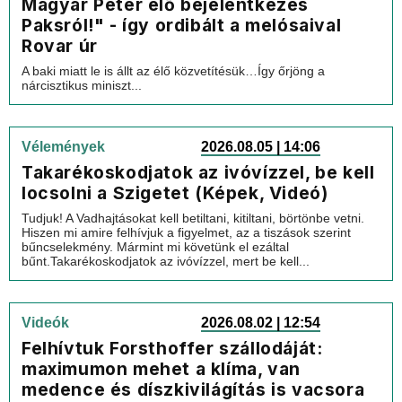
Magyar Péter élő bejelentkezés
Paksról!" - így ordibált a melósaival
Rovar úr
A baki miatt le is állt az élő közvetítésük…Így őrjöng a
nárcisztikus miniszt...
Vélemények
2026.08.05 | 14:06
Takarékoskodjatok az ivóvízzel, be kell
locsolni a Szigetet (Képek, Videó)
Tudjuk! A Vadhajtásokat kell betiltani, kitiltani, börtönbe vetni.
Hiszen mi amire felhívjuk a figyelmet, az a tiszások szerint
bűncselekmény. Mármint mi követünk el ezáltal
bűnt.Takarékoskodjatok az ivóvízzel, mert be kell...
Videók
2026.08.02 | 12:54
Felhívtuk Forsthoffer szállodáját:
maximumon mehet a klíma, van
medence és díszkivilágítás is vacsora