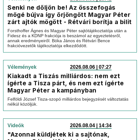
Senki ne dőljön be! Az összefogás
mögé bújva így őrjöngött Magyar Péter
zárt ajtók mögött - Rétvári borítja a bilit
Forsthoffer Ágnes és Magyar Péter sajtótájékoztatója után a
Fidesz és a KDNP frakciója is beszámol az egyeztetésről,
annak eredményeiről. Bóka János és Rétvári Bence
frakcióvezetők tájékoztatója elkezdődött.
Vélemények
2026.08.06 | 07:27
Kiakadt a Tiszás milliárdos: nem ezt
ígérte a Tisza párt, és nem ezt ígérte
Magyar Péter a kampányban
Felföldi József Tisza-szopó milliárdos bejegyzését változtatás
nélkül közöljük.
Videók
2026.08.04 | 14:34
"Azonnal küldjétek ki a sajtónak,