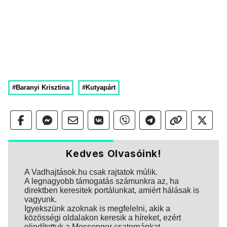
#Baranyi Krisztina
#Kutyapárt
Kedves Olvasóink!
A Vadhajtások.hu csak rajtatok múlik.
A legnagyobb támogatás számunkra az, ha
direktben keresitek portálunkat, amiért hálásak is
vagyunk.
Igyekszünk azoknak is megfelelni, akik a
közösségi oldalakon keresik a híreket, ezért
elindítottuk a Messenger csatornánkat.