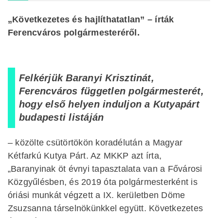
„Következetes és hajlíthatatlan” – írták
Ferencváros polgármesteréről.
Felkérjük Baranyi Krisztinát,
Ferencváros független polgármesterét,
hogy első helyen induljon a Kutyapárt
budapesti listáján
– közölte csütörtökön koradélután a Magyar
Kétfarkú Kutya Párt. Az MKKP azt írta,
„Baranyinak öt évnyi tapasztalata van a Fővárosi
Közgyűlésben, és 2019 óta polgármesterként is
óriási munkát végzett a IX. kerületben Döme
Zsuzsanna társelnökünkkel együtt. Következetes