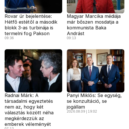
Rovar úr bejelentése:
Magyar Marcika médiája
Hétfő estétől a második
már bőszen mosdatja a
blokk 3-as turbinája is
kommunista Baka
termelni fog Pakson
Andrást
09:36
09:13
Radnai Márk: A
Panyi Miklós: Se egység,
társadalmi egyeztetés
se konzultáció, se
nem az, hogy két
jogállam
2026.08.09 | 19:02
választás között néha
megkérdezzük az
emberek véleményét
07:12