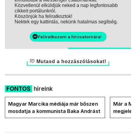
Közvetlenül elküldjük neked a nap legfontosabb
cikkeit portálunkról.
Köszönjük ha feliratkoztok!
Nektek egy kattintás, nekünk hatalmas segítség.
Feliratkozom a hírcsatornára!
Mutasd a hozzászólásokat!
FONTOS
híreink
Magyar Marcika médiája már bőszen
Már a Ma
mosdatja a kommunista Baka Andrást
megjelent
országot