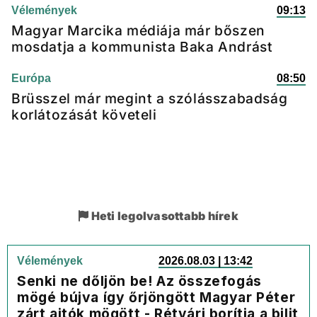
Vélemények
09:13
Magyar Marcika médiája már bőszen
mosdatja a kommunista Baka Andrást
Európa
08:50
Brüsszel már megint a szólásszabadság
korlátozását követeli
Heti legolvasottabb hírek
Vélemények
2026.08.03 | 13:42
Senki ne dőljön be! Az összefogás
mögé bújva így őrjöngött Magyar Péter
zárt ajtók mögött - Rétvári borítja a bilit