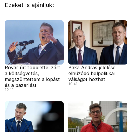
Ezeket is ajánljuk:
Rovar úr: többlettel zárt
Baka András jelölése
a költségvetés,
elhúzódó belpolitikai
megszüntettem a lopást
válságot hozhat
10:41
és a pazarlást
12:11