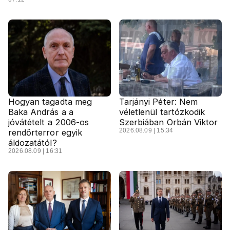
Hogyan tagadta meg
Tarjányi Péter: Nem
Baka András a a
véletlenül tartózkodik
jóvátételt a 2006-os
Szerbiában Orbán Viktor
2026.08.09 | 15:34
rendőrterror egyik
áldozatától?
2026.08.09 | 16:31