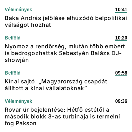
Vélemények
10:41
Baka András jelölése elhúzódó belpolitikai
válságot hozhat
Belföld
10:20
Nyomoz a rendőrség, miután több embert
is bedrogozhattak Sebestyén Balázs DJ-
showján
Belföld
09:58
Kínai sajtó: „Magyarország csapdát
állított a kínai vállalatoknak”
Vélemények
09:36
Rovar úr bejelentése: Hétfő estétől a
második blokk 3-as turbinája is termelni
fog Pakson