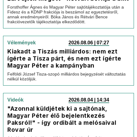
Forsthoffer Ágnes és Magyar Péter sajtótájékoztatója után a
Fidesz és a KDNP frakciója is beszámol az egyeztetésről,
annak eredményeiről. Bóka János és Rétvári Bence
frakcióvezetők tájékoztatója elkezdődött.
Vélemények
2026.08.06 | 07:27
Kiakadt a Tiszás milliárdos: nem ezt
ígérte a Tisza párt, és nem ezt ígérte
Magyar Péter a kampányban
Felföldi József Tisza-szopó milliárdos bejegyzését változtatás
nélkül közöljük.
Videók
2026.08.04 | 14:34
"Azonnal küldjétek ki a sajtónak,
Magyar Péter élő bejelentkezés
Paksról!" - így ordibált a melósaival
Rovar úr