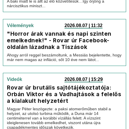
A baki miatt le is állt az élő közvetítésük…Így őrjöng a
nárcisztikus miniszt...
Vélemények
2026.08.07 | 11:32
"Horror árak vannak és napi szinten
emelkednek!" - Rovar úr Facebook-
oldalán lázadnak a Tiszások
Ahogy arról reggel beszámoltunk, a Messiás bejelentette, hogy
már nem magas az infláció, sőt 10 éve nem látot...
Videók
2026.08.07 | 15:29
Rovar úr brutális sajtótájékoztatója:
Orbán Viktor és a Vadhajtások a felelős
a kialakult helyzetért
Magyar Péter leszögezte: a paksi atomerőműben stabil a
helyzet, az utolsó turbina működik, a Duna már 14
centiméterrel van a korábbi vízállás felett. A vízszint
ideiglenesen tovább emelkedhet, viszont utána újra
csapadékmentes időszak következik.