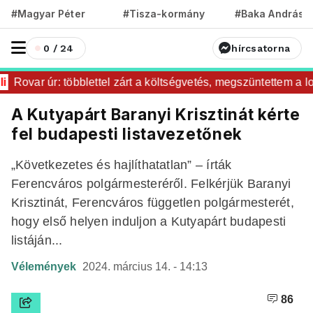
#Magyar Péter
#Tisza-kormány
#Baka András
0 / 24
hírcsatorna
Rovar úr: többlettel zárt a költségvetés, megszüntettem a lop
A Kutyapárt Baranyi Krisztinát kérte
fel budapesti listavezetőnek
„Következetes és hajlíthatatlan” – írták
Ferencváros polgármesteréről. Felkérjük Baranyi
Krisztinát, Ferencváros független polgármesterét,
hogy első helyen induljon a Kutyapárt budapesti
listáján...
Vélemények
2024. március 14. - 14:13
86