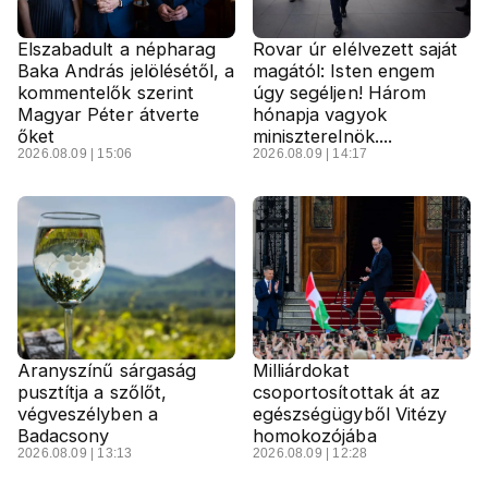
Elszabadult a népharag
Rovar úr elélvezett saját
Baka András jelölésétől, a
magától: Isten engem
kommentelők szerint
úgy segéljen! Három
Magyar Péter átverte
hónapja vagyok
őket
miniszterelnök....
2026.08.09 | 15:06
2026.08.09 | 14:17
Aranyszínű sárgaság
Milliárdokat
pusztítja a szőlőt,
csoportosítottak át az
végveszélyben a
egészségügyből Vitézy
Badacsony
homokozójába
2026.08.09 | 13:13
2026.08.09 | 12:28