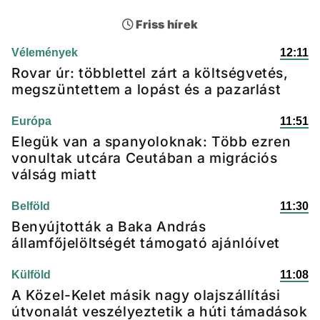
Friss hírek
Vélemények
12:11
Rovar úr: többlettel zárt a költségvetés,
megszüntettem a lopást és a pazarlást
Európa
11:51
Elegük van a spanyoloknak: Több ezren
vonultak utcára Ceutában a migrációs
válság miatt
Belföld
11:30
Benyújtották a Baka András
államfőjelöltségét támogató ajánlóívet
Külföld
11:08
A Közel-Kelet másik nagy olajszállítási
útvonalát veszélyeztetik a húti támadások