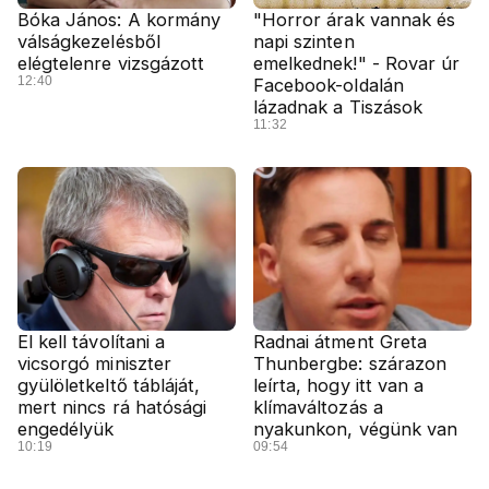
Bóka János: A kormány
"Horror árak vannak és
válságkezelésből
napi szinten
elégtelenre vizsgázott
emelkednek!" - Rovar úr
12:40
Facebook-oldalán
lázadnak a Tiszások
11:32
El kell távolítani a
Radnai átment Greta
vicsorgó miniszter
Thunbergbe: szárazon
gyülöletkeltő tábláját,
leírta, hogy itt van a
mert nincs rá hatósági
klímaváltozás a
engedélyük
nyakunkon, végünk van
10:19
09:54