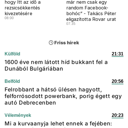
hogy Itt az idő a
már nem csak egy
rezsicsökkentés
random Facebook-
kivezetésére
bohóc” - Takács Péter
08:00
eligazította Rovar urat
07:35
Friss hírek
Külföld
21:31
1600 éve nem látott híd bukkant fel a
Dunából Bulgáriában
Belföld
20:56
Felrobbant a hátsó ülésen hagyott,
felforrósodott powerbank, porig égett egy
autó Debrecenben
Vélemények
20:23
Mi a kurvaanyja lehet ennek a fejében: