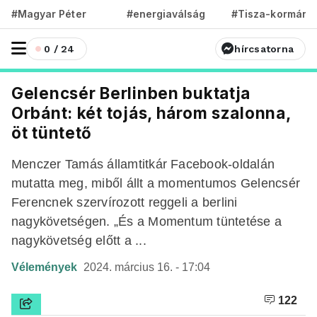
#Magyar Péter
#energiaválság
#Tisza-kormány
0 / 24
hírcsatorna
Gelencsér Berlinben buktatja
Orbánt: két tojás, három szalonna,
öt tüntető
Menczer Tamás államtitkár Facebook-oldalán
mutatta meg, miből állt a momentumos Gelencsér
Ferencnek szervírozott reggeli a berlini
nagykövetségen. „És a Momentum tüntetése a
nagykövetség előtt a ...
Vélemények
2024. március 16. - 17:04
122