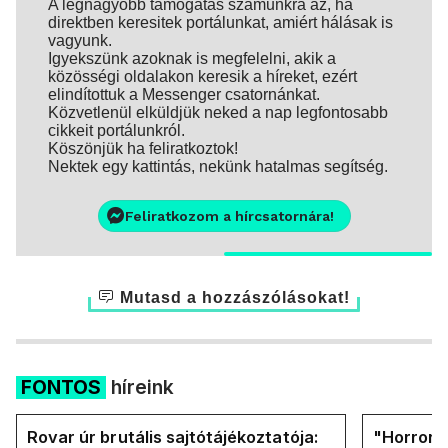
A legnagyobb támogatás számunkra az, ha
direktben keresitek portálunkat, amiért hálásak is
vagyunk.
Igyekszünk azoknak is megfelelni, akik a
közösségi oldalakon keresik a híreket, ezért
elindítottuk a Messenger csatornánkat.
Közvetlenül elküldjük neked a nap legfontosabb
cikkeit portálunkról.
Köszönjük ha feliratkoztok!
Nektek egy kattintás, nekünk hatalmas segítség.
Feliratkozom a hírcsatornára!
Mutasd a hozzászólásokat!
FONTOS
híreink
Rovar úr brutális sajtótájékoztatója:
"Horror á