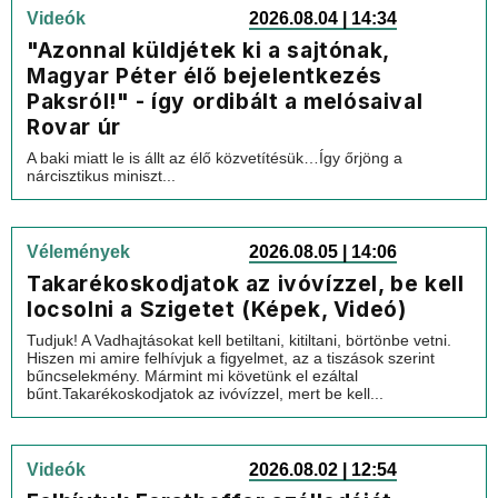
Videók
2026.08.04 | 14:34
"Azonnal küldjétek ki a sajtónak,
Magyar Péter élő bejelentkezés
Paksról!" - így ordibált a melósaival
Rovar úr
A baki miatt le is állt az élő közvetítésük…Így őrjöng a
nárcisztikus miniszt...
Vélemények
2026.08.05 | 14:06
Takarékoskodjatok az ivóvízzel, be kell
locsolni a Szigetet (Képek, Videó)
Tudjuk! A Vadhajtásokat kell betiltani, kitiltani, börtönbe vetni.
Hiszen mi amire felhívjuk a figyelmet, az a tiszások szerint
bűncselekmény. Mármint mi követünk el ezáltal
bűnt.Takarékoskodjatok az ivóvízzel, mert be kell...
Videók
2026.08.02 | 12:54