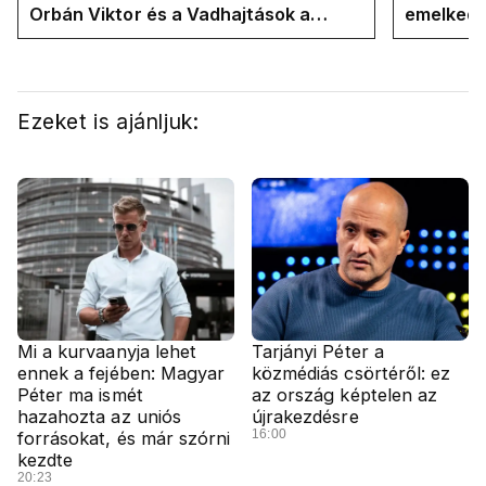
Orbán Viktor és a Vadhajtások a
emelkedn
felelős a kialakult helyzetért
oldalán l
Ezeket is ajánljuk:
Mi a kurvaanyja lehet
Tarjányi Péter a
ennek a fejében: Magyar
közmédiás csörtéről: ez
Péter ma ismét
az ország képtelen az
hazahozta az uniós
újrakezdésre
16:00
forrásokat, és már szórni
kezdte
20:23