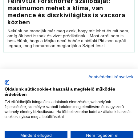
Felhívtuk Forsthoffer szállodáját:
maximumon mehet a klíma, van
medence és díszkivilágítás is vacsora
közben
Nekünk ne mondják már meg ezek, hogy mit lehet és mit nem,
amíg ők bort isznak és vizet prédikálnak…Most arról nem is
beszélünk, hogy a Majka nevű bohóc a siófoki Plázson ugrált
tegnap, meg hamarosan megtartják a Sziget feszt...
Adatvédelmi irányelvek
Oldalunk süti/cookie-t használ a megfelelő működés
vadhajtások
érdekében
Ezt elküldhetjük látogatóink adatainak elemzésére, webhelyünk
fejlesztésére, személyre szabott tartalom megjelenítésére és nagyszerű
webhely-élmény biztosítására. Ha többet szeretne tudni az általunk használt
Szerkesztőség:
szerk@vadhajtasok.hu
cookies, nyissa meg a beállításokat.
Modi:
moderator@vadhajtasok.hu
Adatvédelem
Impresszum
Szerzői jogok
Mindent elfogad
Nem fogadom el