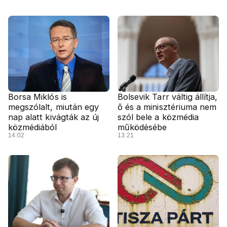
Borsa Miklós is
Bolsevik Tarr váltig állítja,
megszólalt, miután egy
ő és a minisztériuma nem
nap alatt kivágták az új
szól bele a közmédia
közmédiából
működésébe
14:02
13:21