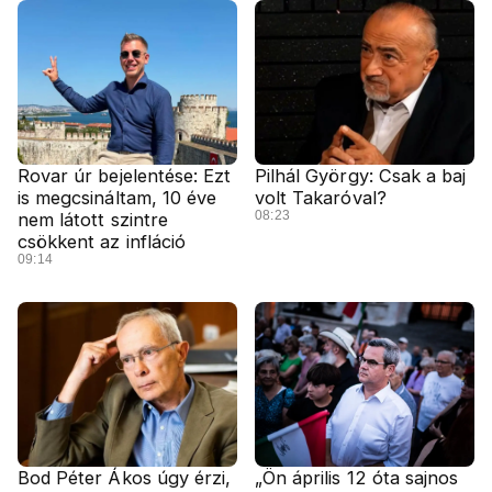
Rovar úr bejelentése: Ezt
Pilhál György: Csak a baj
is megcsináltam, 10 éve
volt Takaróval?
08:23
nem látott szintre
csökkent az infláció
09:14
Bod Péter Ákos úgy érzi,
„Ön április 12 óta sajnos