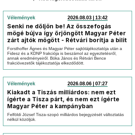
Vélemények
2026.08.03 | 13:42
Senki ne dőljön be! Az összefogás
mögé bújva így őrjöngött Magyar Péter
zárt ajtók mögött - Rétvári borítja a bilit
Forsthoffer Ágnes és Magyar Péter sajtótájékoztatója után a
Fidesz és a KDNP frakciója is beszámol az egyeztetésről,
annak eredményeiről. Bóka János és Rétvári Bence
frakcióvezetők tájékoztatója elkezdődött.
Vélemények
2026.08.06 | 07:27
Kiakadt a Tiszás milliárdos: nem ezt
ígérte a Tisza párt, és nem ezt ígérte
Magyar Péter a kampányban
Felföldi József Tisza-szopó milliárdos bejegyzését változtatás
nélkül közöljük.