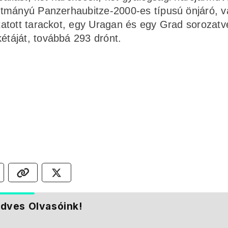
tmányú Panzerhaubitze-2000-es típusú önjáró, v
atott tarackot, egy Uragan és egy Grad sorozatve
táját, továbbá 293 drónt.
dves Olvasóink!