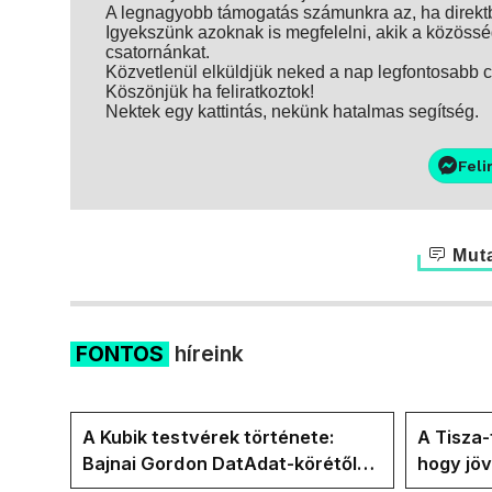
A legnagyobb támogatás számunkra az, ha direktbe
Igyekszünk azoknak is megfelelni, akik a közösség
csatornánkat.
Közvetlenül elküldjük neked a nap legfontosabb ci
Köszönjük ha feliratkoztok!
Nektek egy kattintás, nekünk hatalmas segítség.
Feli
Muta
FONTOS
híreink
A Kubik testvérek története:
A Tisza
Bajnai Gordon DatAdat-körétől
hogy jö
az ECDA-n át Magyar Péter
az új kö