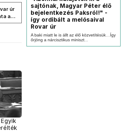
sajtónak, Magyar Péter élő
var úr
bejelentkezés Paksról!" -
ta a
így ordibált a melósaival
dú és
Rovar úr
A baki miatt le is állt az élő közvetítésük…Így
őrjöng a nárcisztikus miniszt...
 Egyik
rélték