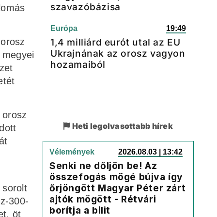
szavazóbázisa
llomás
Európa
19:49
1,4 milliárd eurót utal az EU
 orosz
Ukrajnának az orosz vagyon
d megyei
hozamaiból
zet
etét
z orosz
Heti legolvasottabb hírek
dott
át
Vélemények
2026.08.03 | 13:42
Senki ne dőljön be! Az
összefogás mögé bújva így
őrjöngött Magyar Péter zárt
sorolt
ajtók mögött - Rétvári
Sz-300-
borítja a bilit
t, öt