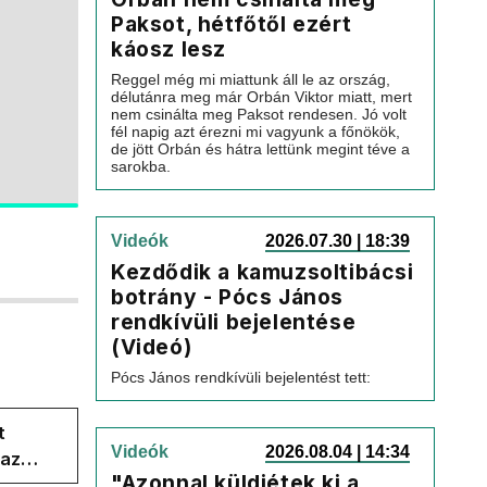
Paksot, hétfőtől ezért
káosz lesz
Reggel még mi miattunk áll le az ország,
délutánra meg már Orbán Viktor miatt, mert
nem csinálta meg Paksot rendesen. Jó volt
fél napig azt érezni mi vagyunk a főnökök,
de jött Orbán és hátra lettünk megint téve a
sarokba.
Videók
2026.07.30 | 18:39
Kezdődik a kamuzsoltibácsi
botrány - Pócs János
rendkívüli bejelentése
(Videó)
Pócs János rendkívüli bejelentést tett:
t
Videók
2026.08.04 | 14:34
 az
"Azonnal küldjétek ki a