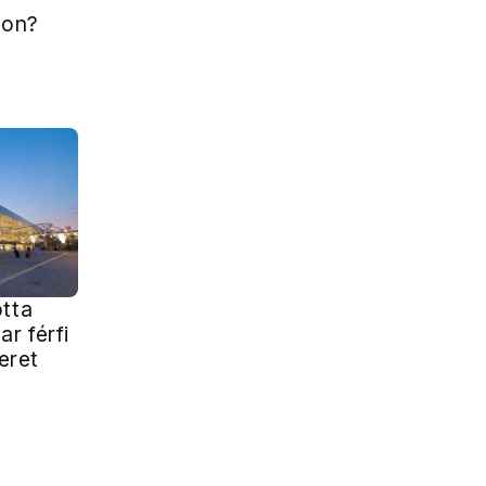
gon?
otta
r férfi
teret