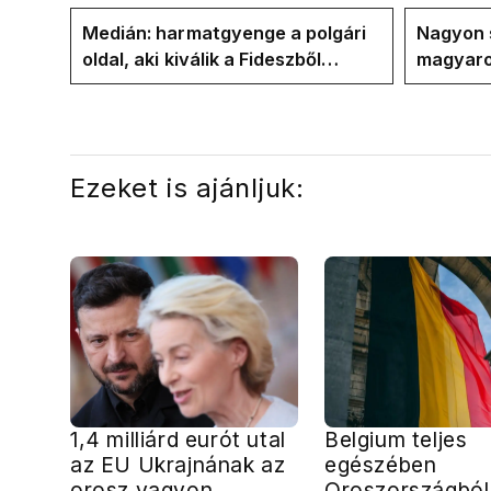
közvetlen stábjáig
Medián: harmatgyenge a polgári
Nagyon 
oldal, aki kiválik a Fideszből
magyaro
elbúcsúzhat 2030-ban
felkészü
Ezeket is ajánljuk:
1,4 milliárd eurót utal
Belgium teljes
az EU Ukrajnának az
egészében
orosz vagyon
Oroszországból