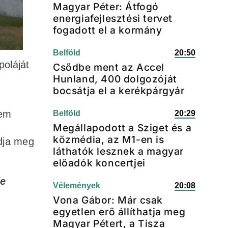
Magyar Péter: Átfogó
energiafejlesztési tervet
fogadott el a kormány
Belföld
20:50
poláját
Csődbe ment az Accel
Hunland, 400 dolgozóját
bocsátja el a kerékpárgyár
nem
Belföld
20:29
Megállapodott a Sziget és a
közmédia, az M1-en is
adja meg
láthatók lesznek a magyar
előadók koncertjei
de
Vélemények
20:08
Vona Gábor: Már csak
egyetlen erő állíthatja meg
Magyar Pétert, a Tisza