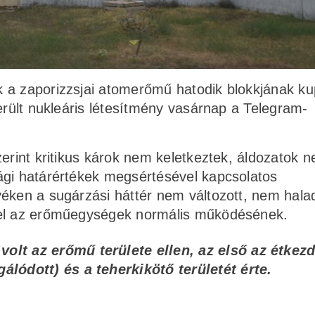
 a zaporizzsjai atomerőmű hatodik blokkjának ku
erült nukleáris létesítmény vasárnap a Telegram-
zerint kritikus károk nem keletkeztek, áldozatok 
ági határértékek megsértésével kapcsolatos
yéken a sugárzási háttér nem változott, nem hal
lel az erőműegységek normális működésének.
lt az erőmű területe ellen, az első az étkez
lódott) és a teherkikötő területét érte.