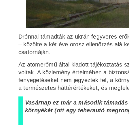
Drónnal támadták az ukrán fegyveres erők
– közölte a két éve orosz ellenőrzés alá k
csatornáján.
Az atomerőmű által kiadott tájékoztatás s
voltak. A közlemény értelmében a biztons
fenyegetéseket nem jegyeztek fel, a körn
a természetes háttérértékeket, és megfe
Vasárnap ez már a második támadás vo
környékét (ott egy teherautó megrongá