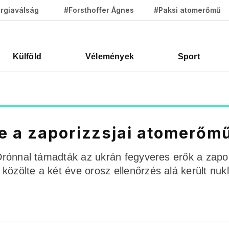
rgiaválság
#Forsthoffer Ágnes
#Paksi atomerőmű
Külföld
Vélemények
Sport
e a zaporizzsjai atomerőm
 Drónnal támadták az ukrán fegyveres erők a zapor
özölte a két éve orosz ellenőrzés alá került nukle