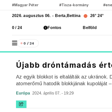
#Magyar Péter
#Tisza-kormány
#ene
2026. augusztus 06.
-
Berta,Bettina
26°
24°
0 / 24
Fontos
Belföld
0 / 24
Újabb dróntámadás ért
Az egyik blokkot is eltalálták az ukránok.
atomerőmű hatodik blokkjának kupoláját – k
Európa
2024. április 07. - 19:29