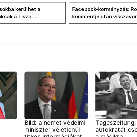
sokba kerülhet a
Facebook-kormányzás: Ro
knak a Tisza
kommentje után visszavon
letlensége
közmédia vezetősége Haj
Borsa megbízatását
Bild: a német védelmi
Tageszeitung:
miniszter véletlenül
autokratát cse
titkos információkat
a másikra