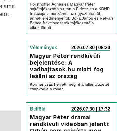
Forsthoffer Ágnes és Magyar Péter
alamit
sajtótájékoztatója után a Fidesz és a KDNP
tőt,
frakciója is beszámol az egyeztetésről,
annak eredményeiről. Bóka János és Rétvári
Bence frakcióvezetők tájékoztatója
elkezdődött.
Vélemények
2026.07.30 | 08:30
Magyar Péter rendkívüli
bejelentése: A
vadhajtasok.hu miatt fog
leállni az ország
Kormányzás helyett megint a billentyűzetet
csapkodja a rovar.
Belföld
2026.07.30 | 17:32
Magyar Péter drámai
rendkívüli videóban jelenti:
Orbán nem csinálta meg