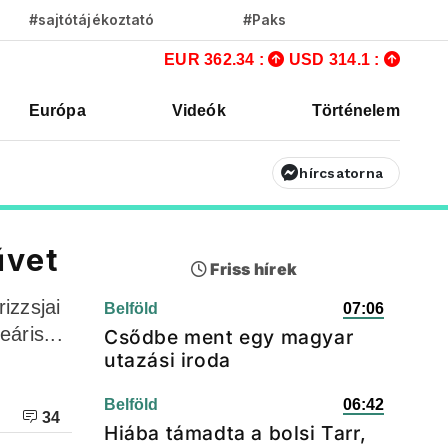
#sajtótájékoztató
#Paks
EUR 362.34 :
USD 314.1 :
Európa
Videók
Történelem
hírcsatorna
űvet
Friss hírek
izzsjai
Belföld
07:06
áris...
Csődbe ment egy magyar
utazási iroda
Belföld
06:42
34
Hiába támadta a bolsi Tarr,