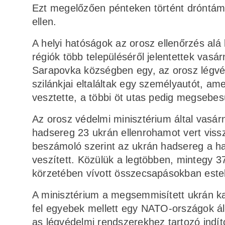
Ezt megelőzően pénteken történt dróntáma
ellen.
A helyi hatóságok az orosz ellenőrzés alá 
régiók több településéről jelentettek vas
Sarapovka községben egy, az orosz légvédel
szilánkjai eltaláltak egy személyautót, ame
vesztette, a többi öt utas pedig megsebesü
Az orosz védelmi minisztérium által vasár
hadsereg 23 ukrán ellenrohamot vert vissz
beszámoló szerint az ukrán hadsereg a ha
veszített. Közülük a legtöbben, mintegy 
körzetében vívott összecsapásokban este
A minisztérium a megsemmisített ukrán kat
fel egyebek mellett egy NATO-országok által
as légvédelmi rendszerekhez tartozó indító