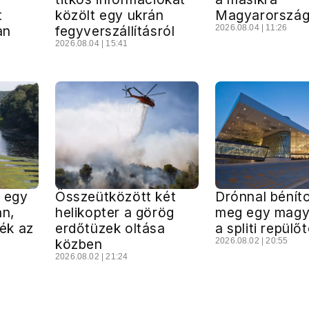
t
közölt egy ukrán
Magyarorszá
an
fegyverszállításról
2026.08.04 | 11:26
2026.08.04 | 15:41
 egy
Összeütközött két
Drónnal bénít
an,
helikopter a görög
meg egy magya
ék az
erdőtüzek oltása
a spliti repülő
közben
2026.08.02 | 20:55
2026.08.02 | 21:24