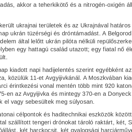
dás, akkor a teherkikötő és a nitrogén-oxigén á
került ukrajnai területek és az Ukrajnával határos
árnap ukrán tüzérségi és dróntámadást. A Belgoro
em által lelőtt ukrán pilóta nélküli repülőszerke
lyben egy hattagú család utazott; egy fiatal nő él
lt.
nap kiadott napi hadijelentés szerint egyébként a
a, közülük 11-et Avgyijivkánál. A Moszkvában kia
rci érintkezési vonal mentén több mint 920 katon
375-en az Avgyijivka és mintegy 370-en a Donyeck
k el vagy sebesültek meg súlyosan.
onai célpontok és haditechnikai eszközök között 
 szállított tengeri drónokat tároló raktárt, két, 
állást, két harckocsit, két gyalogsági harcjárműve