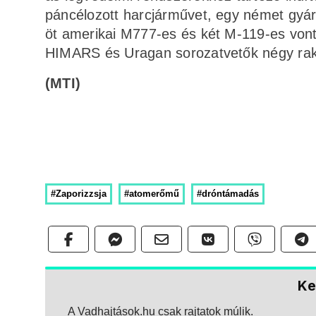
páncélozott harcjárművet, egy német gyár
öt amerikai M777-es és két M-119-es vont
HIMARS és Uragan sorozatvetők négy raké
(MTI)
#Zaporizzsja
#atomerőmű
#dróntámadás
Ke
A Vadhajtások.hu csak rajtatok múlik.