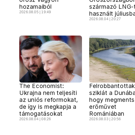
hozamaiból
származó LNG-
2026.08.05 | 19:49
használt júliusb
2026.08.04 | 20:27
The Economist:
Felrobbantottak
Ukrajna nem teljesíti
sziklát a Dunáb
az uniós reformokat,
hogy megments
de így is megkapja a
erőművet
támogatásokat
Romániában
2026.08.04 | 08:26
2026.08.03 | 20:56