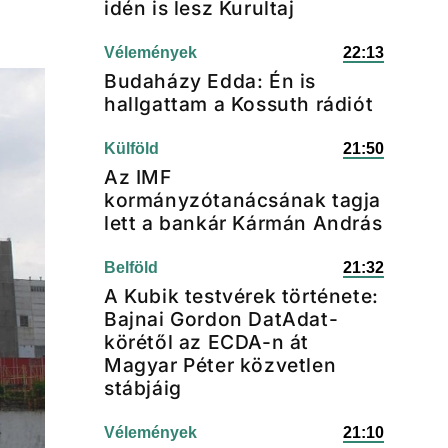
idén is lesz Kurultaj
Vélemények
22:13
Budaházy Edda: Én is
hallgattam a Kossuth rádiót
Külföld
21:50
Az IMF
kormányzótanácsának tagja
lett a bankár Kármán András
Belföld
21:32
A Kubik testvérek története:
Bajnai Gordon DatAdat-
körétől az ECDA-n át
Magyar Péter közvetlen
stábjáig
Vélemények
21:10