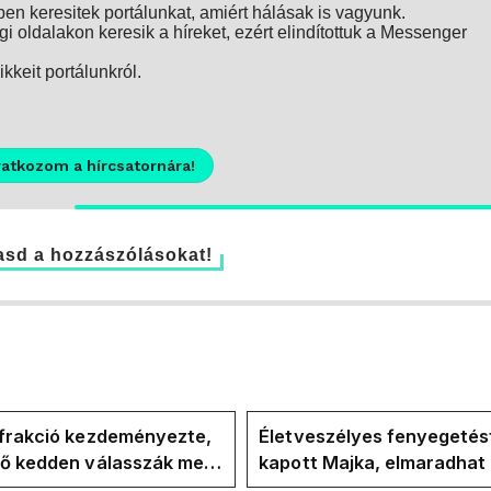
n keresitek portálunkat, amiért hálásak is vagyunk.
i oldalakon keresik a híreket, ezért elindítottuk a Messenger
kkeit portálunkról.
ratkozom a hírcsatornára!
sd a hozzászólásokat!
-frakció kezdeményezte,
Életveszélyes fenyegetés
vő kedden válasszák meg
kapott Majka, elmaradhat
ztársasági elnököt
erdélyi koncertje