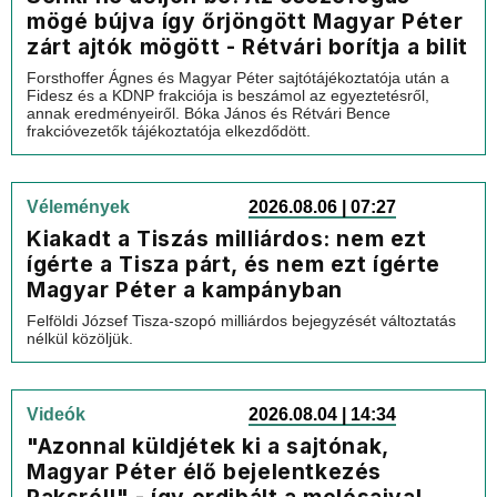
mögé bújva így őrjöngött Magyar Péter
zárt ajtók mögött - Rétvári borítja a bilit
Forsthoffer Ágnes és Magyar Péter sajtótájékoztatója után a
Fidesz és a KDNP frakciója is beszámol az egyeztetésről,
annak eredményeiről. Bóka János és Rétvári Bence
frakcióvezetők tájékoztatója elkezdődött.
Vélemények
2026.08.06 | 07:27
Kiakadt a Tiszás milliárdos: nem ezt
ígérte a Tisza párt, és nem ezt ígérte
Magyar Péter a kampányban
Felföldi József Tisza-szopó milliárdos bejegyzését változtatás
nélkül közöljük.
Videók
2026.08.04 | 14:34
"Azonnal küldjétek ki a sajtónak,
Magyar Péter élő bejelentkezés
Paksról!" - így ordibált a melósaival