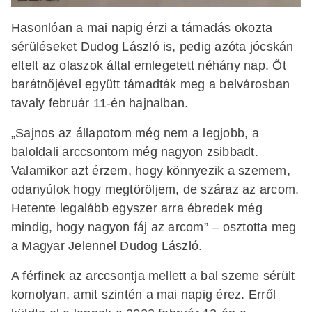
Hasonlóan a mai napig érzi a támadás okozta
sérüléseket Dudog László is, pedig azóta jócskán
eltelt az olaszok által emlegetett néhány nap. Őt
barátnőjével együtt támadták meg a belvárosban
tavaly február 11-én hajnalban.
„Sajnos az állapotom még nem a legjobb, a
baloldali arccsontom még nagyon zsibbadt.
Valamikor azt érzem, hogy könnyezik a szemem,
odanyúlok hogy megtöröljem, de száraz az arcom.
Hetente legalább egyszer arra ébredek még
mindig, hogy nagyon fáj az arcom” – osztotta meg
a Magyar Jelennel Dudog László.
A férfinek az arccsontja mellett a bal szeme sérült
komolyan, amit szintén a mai napig érez. Erről