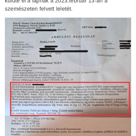
küldte el a lapnak a 2023.február 13-án a
szemészeten felvett leletét.