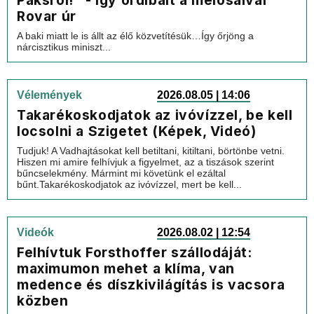
Rovar úr
A baki miatt le is állt az élő közvetítésük…Így őrjöng a
nárcisztikus miniszt...
Vélemények
2026.08.05 | 14:06
Takarékoskodjatok az ivóvízzel, be kell
locsolni a Szigetet (Képek, Videó)
Tudjuk! A Vadhajtásokat kell betiltani, kitiltani, börtönbe vetni.
Hiszen mi amire felhívjuk a figyelmet, az a tiszások szerint
bűncselekmény. Mármint mi követünk el ezáltal
bűnt.Takarékoskodjatok az ivóvízzel, mert be kell...
Videók
2026.08.02 | 12:54
Felhívtuk Forsthoffer szállodáját:
maximumon mehet a klíma, van
medence és díszkivilágítás is vacsora
közben