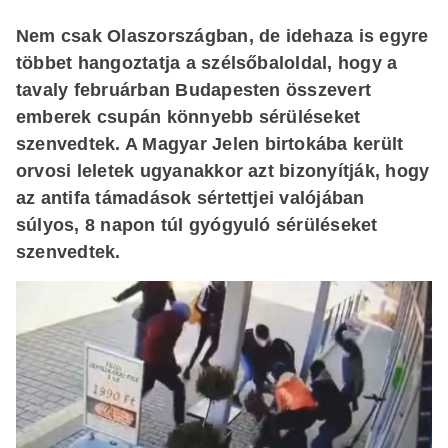
Nem csak Olaszországban, de idehaza is egyre
többet hangoztatja a szélsőbaloldal, hogy a
tavaly februárban Budapesten összevert
emberek csupán könnyebb sérüléseket
szenvedtek. A
Magyar Jelen
birtokába került
orvosi leletek ugyanakkor azt bizonyítják, hogy
az antifa támadások sértettjei valójában
súlyos, 8 napon túl gyógyuló sérüléseket
szenvedtek.