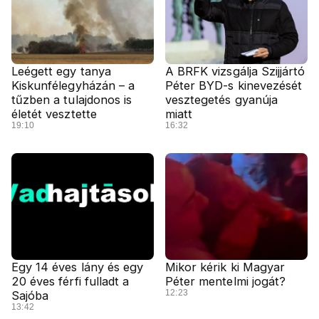
Leégett egy tanya
A BRFK vizsgálja Szijjártó
Kiskunfélegyházán – a
Péter BYD-s kinevezését
tűzben a tulajdonos is
vesztegetés gyanúja
életét vesztette
miatt
19:10
16:32
Egy 14 éves lány és egy
Mikor kérik ki Magyar
20 éves férfi fulladt a
Péter mentelmi jogát?
12:23
Sajóba
13:42