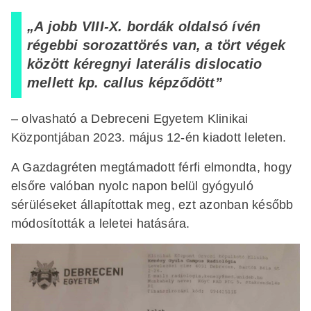
„A jobb VIII-X. bordák oldalsó ívén
régebbi sorozattörés van, a tört végek
között kéregnyi laterális dislocatio
mellett kp. callus képződött”
– olvasható a Debreceni Egyetem Klinikai
Központjában 2023. május 12-én kiadott leleten.
A Gazdagréten megtámadott férfi elmondta, hogy
elsőre valóban nyolc napon belül gyógyuló
sérüléseket állapítottak meg, ezt azonban később
módosították a leletei hatására.