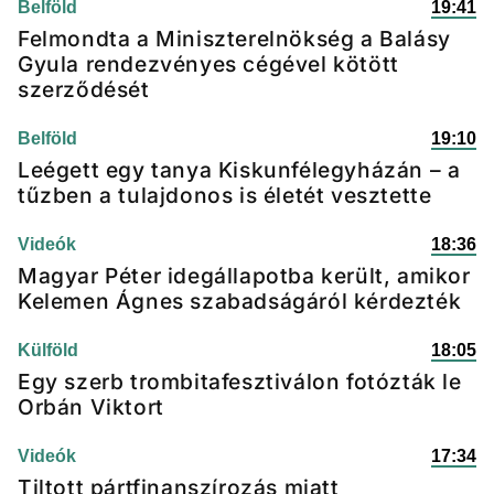
Belföld
19:41
Felmondta a Miniszterelnökség a Balásy
Gyula rendezvényes cégével kötött
szerződését
Belföld
19:10
Leégett egy tanya Kiskunfélegyházán – a
tűzben a tulajdonos is életét vesztette
Videók
18:36
Magyar Péter idegállapotba került, amikor
Kelemen Ágnes szabadságáról kérdezték
Külföld
18:05
Egy szerb trombitafesztiválon fotózták le
Orbán Viktort
Videók
17:34
Tiltott pártfinanszírozás miatt