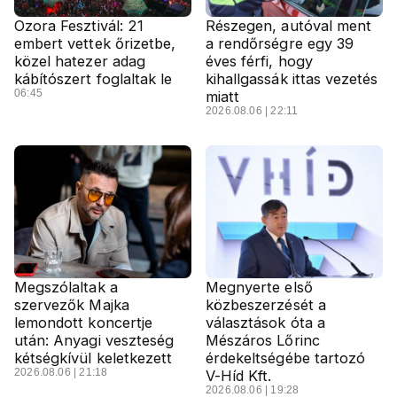
Ozora Fesztivál: 21
Részegen, autóval ment
embert vettek őrizetbe,
a rendőrségre egy 39
közel hatezer adag
éves férfi, hogy
kábítószert foglaltak le
kihallgassák ittas vezetés
06:45
miatt
2026.08.06 | 22:11
Megszólaltak a
Megnyerte első
szervezők Majka
közbeszerzését a
lemondott koncertje
választások óta a
után: Anyagi veszteség
Mészáros Lőrinc
kétségkívül keletkezett
érdekeltségébe tartozó
2026.08.06 | 21:18
V-Híd Kft.
2026.08.06 | 19:28