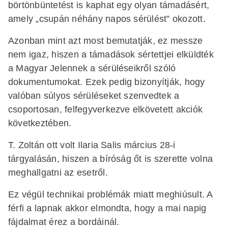
börtönbüntetést is kaphat egy olyan támadásért,
amely „csupán néhány napos sérülést” okozott.
Azonban mint azt most bemutatják, ez messze
nem igaz, hiszen a támadások sértettjei elküldték
a Magyar Jelennek a sérüléseikről szóló
dokumentumokat. Ezek pedig bizonyítják, hogy
valóban súlyos sérüléseket szenvedtek a
csoportosan, felfegyverkezve elkövetett akciók
következtében.
T. Zoltán ott volt Ilaria Salis március 28-i
tárgyalásán, hiszen a bíróság őt is szerette volna
meghallgatni az esetről.
Ez végül technikai problémák miatt meghiúsult. A
férfi a lapnak akkor elmondta, hogy a mai napig
fájdalmat érez a bordáinál.