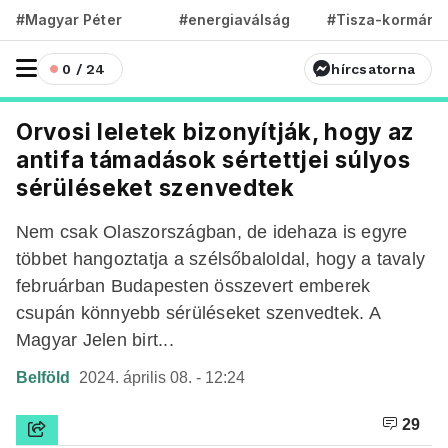
#Magyar Péter
#energiaválság
#Tisza-kormány
0 / 24
hírcsatorna
Orvosi leletek bizonyítják, hogy az
antifa támadások sértettjei súlyos
sérüléseket szenvedtek
Nem csak Olaszországban, de idehaza is egyre
többet hangoztatja a szélsőbaloldal, hogy a tavaly
februárban Budapesten összevert emberek
csupán könnyebb sérüléseket szenvedtek. A
Magyar Jelen birt...
Belföld
2024. április 08. - 12:24
29