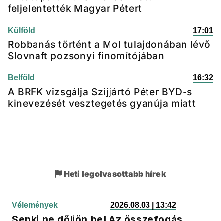
feljelentették Magyar Pétert
Külföld
17:01
Robbanás történt a Mol tulajdonában lévő
Slovnaft pozsonyi finomítójában
Belföld
16:32
A BRFK vizsgálja Szijjártó Péter BYD-s
kinevezését vesztegetés gyanúja miatt
Heti legolvasottabb hírek
Vélemények
2026.08.03 | 13:42
Senki ne dőljön be! Az összefogás