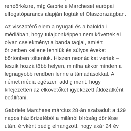
rendőrkézre, míg Gabriele Marcheset európai
elfogatóparancs alapján fogták el Olaszországban.
Az visszatérő elem a nyugati és a baloldali
médiában, hogy tulajdonképpen nem követtek el
olyan cselekményt a banda tagjai, amiért
őrizetben kellene lenniük és súlyos éveket
börtönben tölteniük. Hiszen neonácikat vertek –
teszik hozzá több helyen, mintha akkor minden a
legnagyobb rendben lenne a támadásokkal. A
német média egészen addig ment, hogy
kifejezetten az elkövetőket igyekezett áldozatként
beállítani.
Gabriele Marchese március 28-án szabadult a 129
napos háziőrizetéből a milánói bíróság döntése
után, érvként pedig elhangzott, hogy akár 24 év