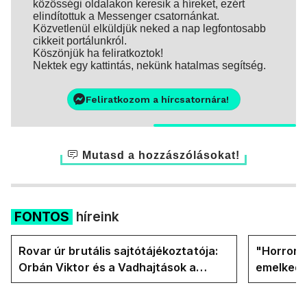
közösségi oldalakon keresik a híreket, ezért
elindítottuk a Messenger csatornánkat.
Közvetlenül elküldjük neked a nap legfontosabb
cikkeit portálunkról.
Köszönjük ha feliratkoztok!
Nektek egy kattintás, nekünk hatalmas segítség.
Feliratkozom a hírcsatornára!
Mutasd a hozzászólásokat!
FONTOS
híreink
Rovar úr brutális sajtótájékoztatója:
"Horror á
Orbán Viktor és a Vadhajtások a
emelkedn
felelős a kialakult helyzetért
oldalán l