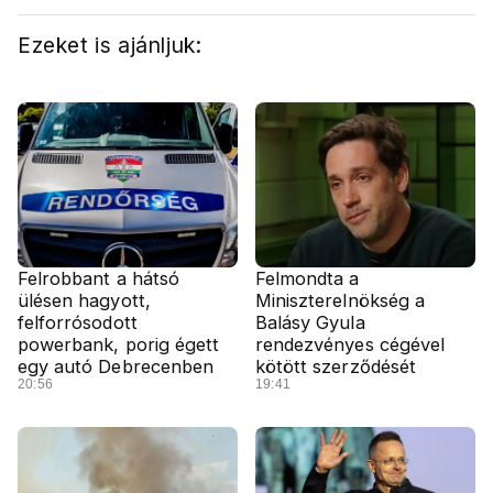
Ezeket is ajánljuk:
Felrobbant a hátsó
Felmondta a
ülésen hagyott,
Miniszterelnökség a
felforrósodott
Balásy Gyula
powerbank, porig égett
rendezvényes cégével
egy autó Debrecenben
kötött szerződését
20:56
19:41