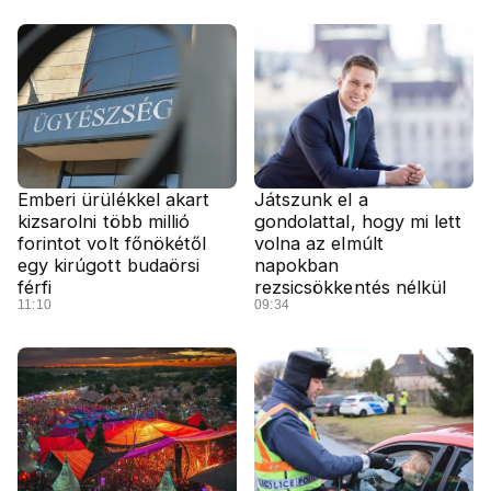
Emberi ürülékkel akart
Játszunk el a
kizsarolni több millió
gondolattal, hogy mi lett
forintot volt főnökétől
volna az elmúlt
egy kirúgott budaörsi
napokban
férfi
rezsicsökkentés nélkül
11:10
09:34