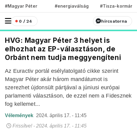
#Magyar Péter
#energiaválság
#Tisza-kormány
0 / 24
hírcsatorna
HVG: Magyar Péter 3 helyet is
elhozhat az EP-választáson, de
Orbánt nem tudja meggyengíteni
Az Euractiv portál esélylatolgató cikke szerint
Magyar Péter akár három mandátumot is
szerezhet újdonsült pártjával a júniusi európai
parlamenti választáson, de ezzel nem a Fidesznek
fog kellemet...
Vélemények
2024. április 17. - 11:45
Frissítve! - 2024. április 17. - 11:45