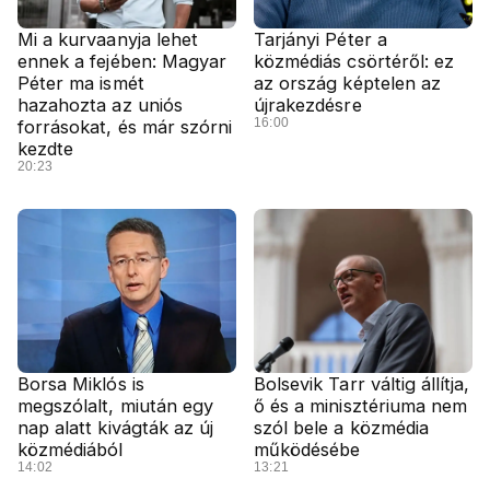
Mi a kurvaanyja lehet
Tarjányi Péter a
ennek a fejében: Magyar
közmédiás csörtéről: ez
Péter ma ismét
az ország képtelen az
hazahozta az uniós
újrakezdésre
16:00
forrásokat, és már szórni
kezdte
20:23
Borsa Miklós is
Bolsevik Tarr váltig állítja,
megszólalt, miután egy
ő és a minisztériuma nem
nap alatt kivágták az új
szól bele a közmédia
közmédiából
működésébe
14:02
13:21