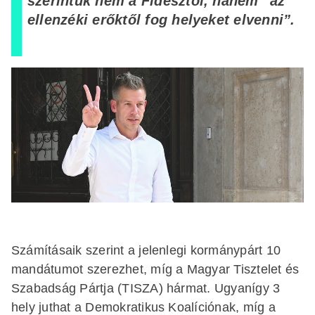
szerintük nem a Fidesztől, hanem “az
ellenzéki erőktől fog helyeket elvenni”.
Számításaik szerint a jelenlegi kormánypárt 10
mandátumot szerezhet, míg a Magyar Tisztelet és
Szabadság Pártja (TISZA) hármat. Ugyanígy 3
hely juthat a Demokratikus Koalíciónak, míg a