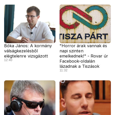
Bóka János: A kormány
"Horror árak vannak és
válságkezelésből
napi szinten
elégtelenre vizsgázott
emelkednek!" - Rovar úr
12:40
Facebook-oldalán
lázadnak a Tiszások
11:32