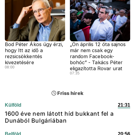
Bod Péter Ákos úgy érzi,
„Ön április 12 óta sajnos
hogy Itt az idő a
már nem csak egy
rezsicsökkentés
random Facebook-
kivezetésére
bohóc” - Takács Péter
08:00
eligazította Rovar urat
07:35
Friss hírek
Külföld
21:31
1600 éve nem látott híd bukkant fel a
Dunából Bulgáriában
Belföld
20:56