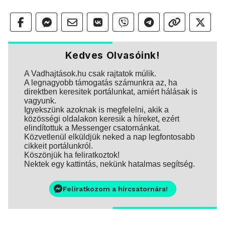
Kedves Olvasóink!
A Vadhajtások.hu csak rajtatok múlik.
A legnagyobb támogatás számunkra az, ha
direktben keresitek portálunkat, amiért hálásak is
vagyunk.
Igyekszünk azoknak is megfelelni, akik a
közösségi oldalakon keresik a híreket, ezért
elindítottuk a Messenger csatornánkat.
Közvetlenül elküldjük neked a nap legfontosabb
cikkeit portálunkról.
Köszönjük ha feliratkoztok!
Nektek egy kattintás, nekünk hatalmas segítség.
Feliratkozom a hírcsatornára!