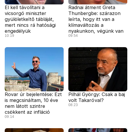
El kell távolítani a
Radnai átment Greta
vicsorgó miniszter
Thunbergbe: szárazon
gyülöletkeltő tábláját,
leírta, hogy itt van a
mert nincs rá hatósági
klímaváltozás a
engedélyük
nyakunkon, végünk van
10:19
09:54
Rovar úr bejelentése: Ezt
Pilhál György: Csak a baj
is megcsináltam, 10 éve
volt Takaróval?
08:23
nem látott szintre
csökkent az infláció
09:14