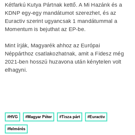
Kétfarkú Kutya Pártnak kettő. A Mi Hazánk és a
KDNP egy-egy mandátumot szerezhet, és az
Euractiv szerint ugyancsak 1 mandátummal a
Momentum is bejuthat az EP-be.
Mint írják, Magyarék ahhoz az Európai
Néppárthoz csatlakozhatnak, amit a Fidesz még
2021-ben hosszú huzavona után kénytelen volt
elhagyni.
#HVG
#Magyar Péter
#Tisza párt
#Euractiv
#felmérés