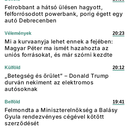
Felrobbant a hátsó ülésen hagyott,
felforrósodott powerbank, porig égett egy
autó Debrecenben
Vélemények
20:23
Mi a kurvaanyja lehet ennek a fejében:
Magyar Péter ma ismét hazahozta az
uniós forrásokat, és már szórni kezdte
Külföld
20:12
„Betegség és őrület” – Donald Trump
durván nekiment az elektromos
autósoknak
Belföld
19:41
Felmondta a Miniszterelnökség a Balásy
Gyula rendezvényes cégével kötött
szerződését