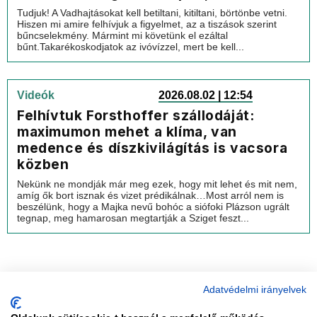
Tudjuk! A Vadhajtásokat kell betiltani, kitiltani, börtönbe vetni.
Hiszen mi amire felhívjuk a figyelmet, az a tiszások szerint
bűncselekmény. Mármint mi követünk el ezáltal
bűnt.Takarékoskodjatok az ivóvízzel, mert be kell...
Videók
2026.08.02 | 12:54
Felhívtuk Forsthoffer szállodáját:
maximumon mehet a klíma, van
medence és díszkivilágítás is vacsora
közben
Nekünk ne mondják már meg ezek, hogy mit lehet és mit nem,
amíg ők bort isznak és vizet prédikálnak…Most arról nem is
beszélünk, hogy a Majka nevű bohóc a siófoki Plázson ugrált
tegnap, meg hamarosan megtartják a Sziget feszt...
Adatvédelmi irányelvek