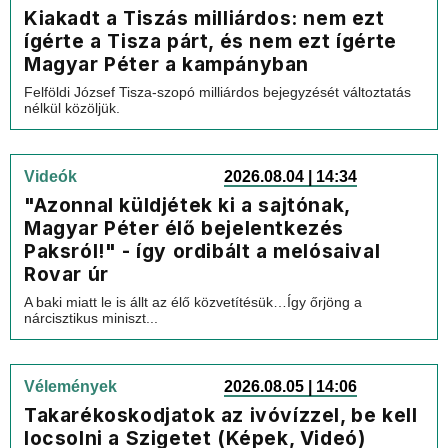
Kiakadt a Tiszás milliárdos: nem ezt
ígérte a Tisza párt, és nem ezt ígérte
Magyar Péter a kampányban
Felföldi József Tisza-szopó milliárdos bejegyzését változtatás
nélkül közöljük.
Videók
2026.08.04 | 14:34
"Azonnal küldjétek ki a sajtónak,
Magyar Péter élő bejelentkezés
Paksról!" - így ordibált a melósaival
Rovar úr
A baki miatt le is állt az élő közvetítésük…Így őrjöng a
nárcisztikus miniszt...
Vélemények
2026.08.05 | 14:06
Takarékoskodjatok az ivóvízzel, be kell
locsolni a Szigetet (Képek, Videó)