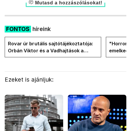
Mutasd a hozzászólásokat!
FONTOS
híreink
Rovar úr brutális sajtótájékoztatója:
"Horror á
Orbán Viktor és a Vadhajtások a
emelkedn
felelős a kialakult helyzetért
oldalán l
Ezeket is ajánljuk: