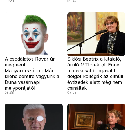
10:28
09:47
A csodálatos Rovar úr
Siklósi Beatrix a kitálaló,
megmenti
áruló MTI-sekről: Ennél
Magyarországot: Már
mocskosabb, aljasabb
kilenc centire vagyunk a
dolgot kollégák az elmúlt
Duna vasárnapi
évtizedek alatt még nem
mélypontjától
csináltak
08:38
07:58