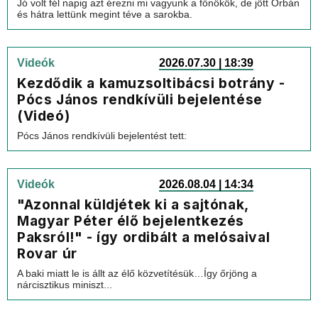
Jó volt fél napig azt érezni mi vagyunk a főnökök, de jött Orbán
és hátra lettünk megint téve a sarokba.
Videók
2026.07.30 | 18:39
Kezdődik a kamuzsoltibácsi botrány -
Pócs János rendkívüli bejelentése
(Videó)
Pócs János rendkívüli bejelentést tett:
Videók
2026.08.04 | 14:34
"Azonnal küldjétek ki a sajtónak,
Magyar Péter élő bejelentkezés
Paksról!" - így ordibált a melósaival
Rovar úr
A baki miatt le is állt az élő közvetítésük…Így őrjöng a
nárcisztikus miniszt...