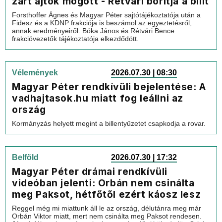
zárt ajtók mögött - Rétvári borítja a bilit
Forsthoffer Ágnes és Magyar Péter sajtótájékoztatója után a
Fidesz és a KDNP frakciója is beszámol az egyeztetésről,
annak eredményeiről. Bóka János és Rétvári Bence
frakcióvezetők tájékoztatója elkezdődött.
Vélemények
2026.07.30 | 08:30
Magyar Péter rendkívüli bejelentése: A
vadhajtasok.hu miatt fog leállni az
ország
Kormányzás helyett megint a billentyűzetet csapkodja a rovar.
Belföld
2026.07.30 | 17:32
Magyar Péter drámai rendkívüli
videóban jelenti: Orbán nem csinálta
meg Paksot, hétfőtől ezért káosz lesz
Reggel még mi miattunk áll le az ország, délutánra meg már
Orbán Viktor miatt, mert nem csinálta meg Paksot rendesen.