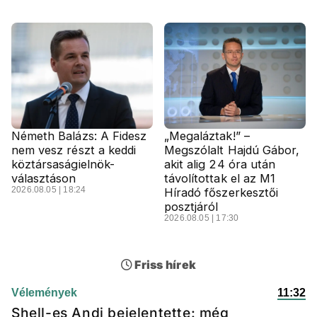
Németh Balázs: A Fidesz
„Megaláztak!” –
nem vesz részt a keddi
Megszólalt Hajdú Gábor,
köztársaságielnök-
akit alig 24 óra után
választáson
távolítottak el az M1
2026.08.05 | 18:24
Híradó főszerkesztői
posztjáról
2026.08.05 | 17:30
Friss hírek
Vélemények
11:32
Shell-es Andi bejelentette: még