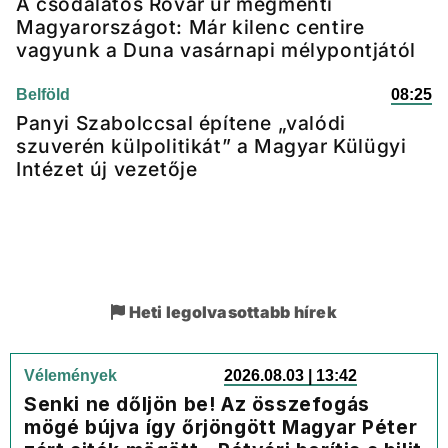
A csodálatos Rovar úr megmenti
Magyarországot: Már kilenc centire
vagyunk a Duna vasárnapi mélypontjától
Belföld
08:25
Panyi Szabolccsal építene „valódi
szuverén külpolitikát” a Magyar Külügyi
Intézet új vezetője
Heti legolvasottabb hírek
Vélemények
2026.08.03 | 13:42
Senki ne dőljön be! Az összefogás
mögé bújva így őrjöngött Magyar Péter