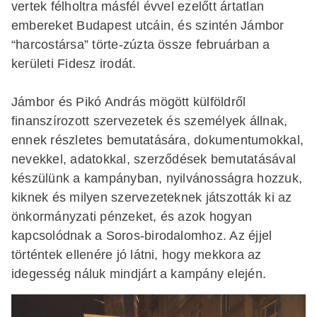
vertek félholtra másfél évvel ezelőtt ártatlan
embereket Budapest utcáin, és szintén Jámbor
“harcostársa” törte-zúzta össze februárban a
kerületi Fidesz irodát.
Jámbor és Pikó András mögött külföldről
finanszírozott szervezetek és személyek állnak,
ennek részletes bemutatására, dokumentumokkal,
nevekkel, adatokkal, szerződések bemutatásával
készülünk a kampányban, nyilvánosságra hozzuk,
kiknek és milyen szervezeteknek játszották ki az
önkormányzati pénzeket, és azok hogyan
kapcsolódnak a Soros-birodalomhoz. Az éjjel
történtek ellenére jó látni, hogy mekkora az
idegesség náluk mindjárt a kampány elején.