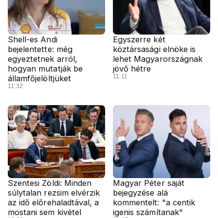
Shell-es Andi
Egyszerre két
bejelentette: még
köztársasági elnöke is
egyeztetnek arról,
lehet Magyarországnak
hogyan mutatják be
jövő hétre
11:11
államfőjelöltjüket
11:32
Szentesi Zöldi: Minden
Magyar Péter saját
súlytalan rezsim elvérzik
bejegyzése alá
az idő előrehaladtával, a
kommentelt: "a centik
mostani sem kivétel
igenis számítanak"