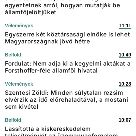
egyeztetnek arról, hogyan mutatják be
államfőjelöltjüket
Vélemények
11:11
Egyszerre két köztársasági elnöke is lehet
Magyarországnak jövő hétre
Belföld
10:49
Fordulat: Nem adja ki a kegyelmi aktákat a
Forsthoffer-féle államfői hivatal
Vélemények
10:28
Szentesi Zöldi: Minden súlytalan rezsim
elvérzik az idő előrehaladtával, a mostani
sem kivétel
Belföld
10:07
Lassította a kiskereskedelem
teljesítményét az üzemanyagforgalom