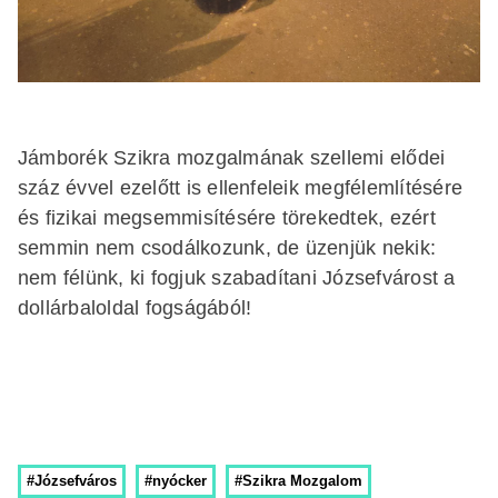
Jámborék Szikra mozgalmának szellemi elődei
száz évvel ezelőtt is ellenfeleik megfélemlítésére
és fizikai megsemmisítésére törekedtek, ezért
semmin nem csodálkozunk, de üzenjük nekik:
nem félünk, ki fogjuk szabadítani Józsefvárost a
dollárbaloldal fogságából!
#Józsefváros
#nyócker
#Szikra Mozgalom