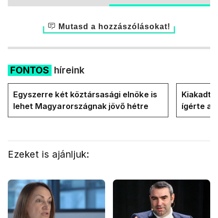
Mutasd a hozzászólásokat!
FONTOS
híreink
Egyszerre két köztársasági elnöke is
Kiakadt a
lehet Magyarországnak jövő hétre
ígérte a 
Magyar P
Ezeket is ajánljuk: