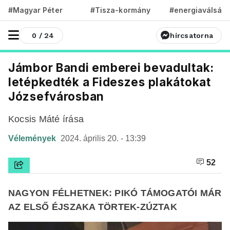
#Magyar Péter
#Tisza-kormány
#energiaválság
0 / 24
hírcsatorna
Jámbor Bandi emberei bevadultak:
letépkedték a Fideszes plakátokat
Józsefvárosban
Kocsis Máté írása
Vélemények
2024. április 20. - 13:39
52
NAGYON FÉLHETNEK: PIKÓ TÁMOGATÓI MÁR
AZ ELSŐ ÉJSZAKA TÖRTEK-ZÚZTAK