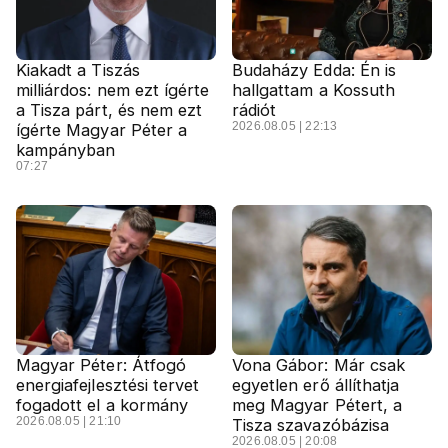
Kiakadt a Tiszás
Budaházy Edda: Én is
milliárdos: nem ezt ígérte
hallgattam a Kossuth
a Tisza párt, és nem ezt
rádiót
2026.08.05 | 22:13
ígérte Magyar Péter a
kampányban
07:27
Magyar Péter: Átfogó
Vona Gábor: Már csak
energiafejlesztési tervet
egyetlen erő állíthatja
fogadott el a kormány
meg Magyar Pétert, a
2026.08.05 | 21:10
Tisza szavazóbázisa
2026.08.05 | 20:08