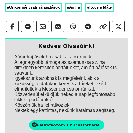
#Önkormányzati választások
#Antifa
#Kocsis Máté
Kedves Olvasóink!
A Vadhajtások.hu csak rajtatok múlik.
A legnagyobb támogatás számunkra az, ha
direktben keresitek portálunkat, amiért hálásak is
vagyunk.
Igyekszünk azoknak is megfelelni, akik a
közösségi oldalakon keresik a híreket, ezért
elindítottuk a Messenger csatornánkat.
Közvetlenül elküldjük neked a nap legfontosabb
cikkeit portálunkról.
Köszönjük ha feliratkoztok!
Nektek egy kattintás, nekünk hatalmas segítség.
Feliratkozom a hírcsatornára!