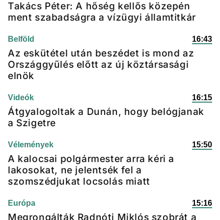
Takács Péter: A hőség kellős közepén
ment szabadságra a vízügyi államtitkár
Belföld
16:43
Az eskütétel után beszédet is mond az
Országgyűlés előtt az új köztársasági
elnök
Videók
16:15
Átgyalogoltak a Dunán, hogy belógjanak
a Szigetre
Vélemények
15:50
A kalocsai polgármester arra kéri a
lakosokat, ne jelentsék fel a
szomszédjukat locsolás miatt
Európa
15:16
Megrongálták Radnóti Miklós szobrát a