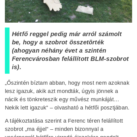
Hétfő reggel pedig már arról számolt
be, hogy a szobrot összetörték
(ahogyan néhány évet a szintén
Ferencvárosban felállított BLM-szobrot
is).
„Őszintén bíztam abban, hogy most nem azoknak
lesz igazuk, akik azt mondták, úgyis jönnek a
nácik és tönkreteszik egy művész munkáját…
Nekik lett igazuk” – olvasható a hétfői posztjában.
A tájékoztatása szerint a Ferenc téren felállított
szobrot „ma éjjel” – minden bizonnyal a