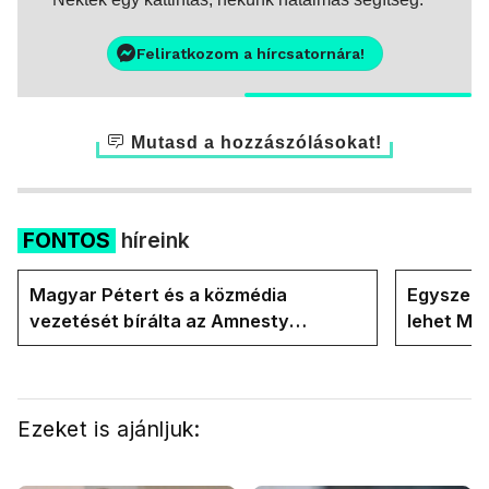
Feliratkozom a hírcsatornára!
Mutasd a hozzászólásokat!
FONTOS
híreink
Magyar Pétert és a közmédia
Egyszerre
vezetését bírálta az Amnesty
lehet Ma
International a Klubrádióban
Ezeket is ajánljuk: