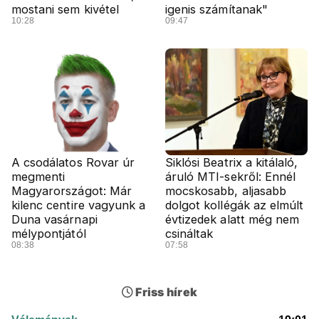
mostani sem kivétel
igenis számítanak"
10:28
09:47
A csodálatos Rovar úr
Siklósi Beatrix a kitálaló,
megmenti
áruló MTI-sekről: Ennél
Magyarországot: Már
mocskosabb, aljasabb
kilenc centire vagyunk a
dolgot kollégák az elmúlt
Duna vasárnapi
évtizedek alatt még nem
mélypontjától
csináltak
08:38
07:58
Friss hírek