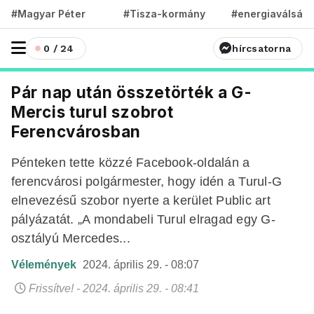
#Magyar Péter
#Tisza-kormány
#energiaválság
0 / 24
hírcsatorna
Pár nap után összetörték a G-
Mercis turul szobrot
Ferencvárosban
Pénteken tette közzé Facebook-oldalán a
ferencvárosi polgármester, hogy idén a Turul-G
elnevezésű szobor nyerte a kerület Public art
pályázatát. „A mondabeli Turul elragad egy G-
osztályú Mercedes...
Vélemények
2024. április 29. - 08:07
Frissítve! - 2024. április 29. - 08:41