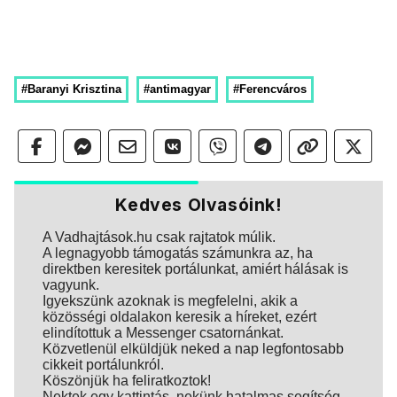
#Baranyi Krisztina
#antimagyar
#Ferencváros
Kedves Olvasóink!
A Vadhajtások.hu csak rajtatok múlik.
A legnagyobb támogatás számunkra az, ha
direktben keresitek portálunkat, amiért hálásak is
vagyunk.
Igyekszünk azoknak is megfelelni, akik a
közösségi oldalakon keresik a híreket, ezért
elindítottuk a Messenger csatornánkat.
Közvetlenül elküldjük neked a nap legfontosabb
cikkeit portálunkról.
Köszönjük ha feliratkoztok!
Nektek egy kattintás, nekünk hatalmas segítség.