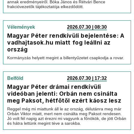
annak eredményeiről. Bóka János és Rétvári Bence
frakcióvezetők tájékoztatója elkezdődött.
Vélemények
2026.07.30 | 08:30
Magyar Péter rendkívüli bejelentése: A
vadhajtasok.hu miatt fog leállni az
ország
Kormányzás helyett megint a billentyűzetet csapkodja a rovar.
Belföld
2026.07.30 | 17:32
Magyar Péter drámai rendkívüli
videóban jelenti: Orbán nem csinálta
meg Paksot, hétfőtől ezért káosz lesz
Reggel még mi miattunk áll le az ország, délutánra meg már
Orbán Viktor miatt, mert nem csinálta meg Paksot rendesen.
Jó volt fél napig azt érezni mi vagyunk a főnökök, de jött Orbán
és hátra lettünk megint téve a sarokba.