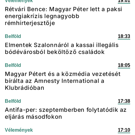
Vélemények
19:01
Rétvári Bence: Magyar Péter lett a paksi
energiakrízis legnagyobb
rémhírterjesztője
Belföld
18:33
Elmentek Szalonnáról a kassai illegális
bódévárosból beköltöző családok
Belföld
18:05
Magyar Pétert és a közmédia vezetését
bírálta az Amnesty International a
Klubrádióban
Belföld
17:38
Antifa-per: szeptemberben folytatódik az
eljárás másodfokon
Vélemények
17:10