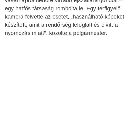
vasárnapról hétfőre virradó éjszakára gondolt –
egy hatfős társaság rombolta le. Egy térfigyelő
kamera felvette az esetet, „használható képeket
készített, amit a rendőrség lefoglalt és elvitt a
nyomozás miatt”, közölte a polgármester.