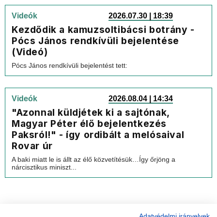
Videók
2026.07.30 | 18:39
Kezdődik a kamuzsoltibácsi botrány -
Pócs János rendkívüli bejelentése
(Videó)
Pócs János rendkívüli bejelentést tett:
Videók
2026.08.04 | 14:34
"Azonnal küldjétek ki a sajtónak,
Magyar Péter élő bejelentkezés
Paksról!" - így ordibált a melósaival
Rovar úr
A baki miatt le is állt az élő közvetítésük…Így őrjöng a
nárcisztikus miniszt...
Adatvédelmi irányelvek