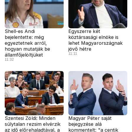
Shell-es Andi
Egyszerre két
bejelentette: még
köztársasági elnöke is
egyeztetnek arról,
lehet Magyarországnak
hogyan mutatják be
jövő hétre
11:11
államfőjelöltjüket
11:32
Szentesi Zöldi: Minden
Magyar Péter saját
súlytalan rezsim elvérzik
bejegyzése alá
az idő előrehaladtával, a
kommentelt: "a centik