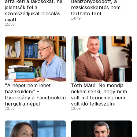
arra kéri a lakosokat, ne
Bebizonyosodott, a
jelentsék fel a
rezsicsökkentés nem
szomszédjukat locsolás
tartható fent
14:49
miatt
15:50
"A népet nem lehet
Tóth Máté: Ne mondja
hazaküldeni" -
nekem senki, hogy nem
Gyurcsány a Facebookon
volt mit tenni meg nem
hergeli a népet
volt idő felkészülni
13:50
13:08