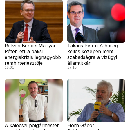
Rétvári Bence: Magyar
Takács Péter: A hőség
Péter lett a paksi
kellős közepén ment
energiakrízis legnagyobb
szabadságra a vízügyi
rémhírterjesztője
államtitkár
19:01
17:10
A kalocsai polgármester
Horn Gábor: