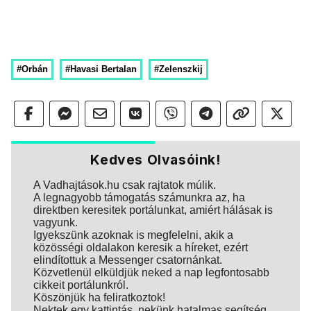
#Orbán
#Havasi Bertalan
#Zelenszkij
Kedves Olvasóink!
A Vadhajtások.hu csak rajtatok múlik.
A legnagyobb támogatás számunkra az, ha
direktben keresitek portálunkat, amiért hálásak is
vagyunk.
Igyekszünk azoknak is megfelelni, akik a
közösségi oldalakon keresik a híreket, ezért
elindítottuk a Messenger csatornánkat.
Közvetlenül elküldjük neked a nap legfontosabb
cikkeit portálunkról.
Köszönjük ha feliratkoztok!
Nektek egy kattintás, nekünk hatalmas segítség.