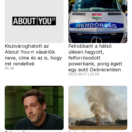
Kiszivároghatott az
Felrobbant a hátsó
About You-n vásárlók
ülésen hagyott,
neve, címe és az is, hogy
felforrósodott
mit rendeltek
powerbank, porig égett
06:48
egy autó Debrecenben
2026.08.07 | 20:56