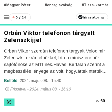
#Magyar Péter
#energiaválság
#Tisza-kormány
0 / 24
hírcsatorna
Orbán Viktor telefonon tárgyalt
Zelenszkijjel
Orbán Viktor szerdán telefonon tárgyalt Volodimir
Zelenszkij ukrán elnökkel, írta a miniszterelnök
sajtófőnöke az MTI-nek.Havasi Bertalan szerint a
megbeszélés lényege az volt, hogy„áttekintették...
Belföld
2024. május 08. - 15:40
Frissítve! - 2024. május 08. - 16:10
60