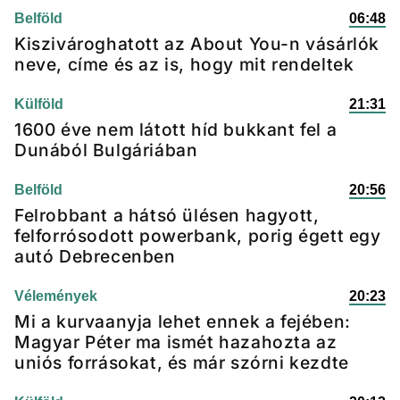
Belföld
06:48
Kiszivároghatott az About You-n vásárlók
neve, címe és az is, hogy mit rendeltek
Külföld
21:31
1600 éve nem látott híd bukkant fel a
Dunából Bulgáriában
Belföld
20:56
Felrobbant a hátsó ülésen hagyott,
felforrósodott powerbank, porig égett egy
autó Debrecenben
Vélemények
20:23
Mi a kurvaanyja lehet ennek a fejében:
Magyar Péter ma ismét hazahozta az
uniós forrásokat, és már szórni kezdte