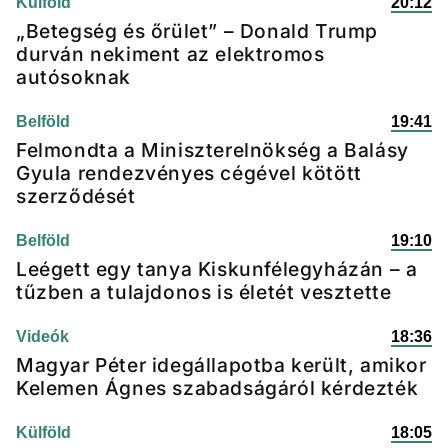
Külföld
20:12
„Betegség és őrület” – Donald Trump
durván nekiment az elektromos
autósoknak
Belföld
19:41
Felmondta a Miniszterelnökség a Balásy
Gyula rendezvényes cégével kötött
szerződését
Belföld
19:10
Leégett egy tanya Kiskunfélegyházán – a
tűzben a tulajdonos is életét vesztette
Videók
18:36
Magyar Péter idegállapotba került, amikor
Kelemen Ágnes szabadságáról kérdezték
Külföld
18:05