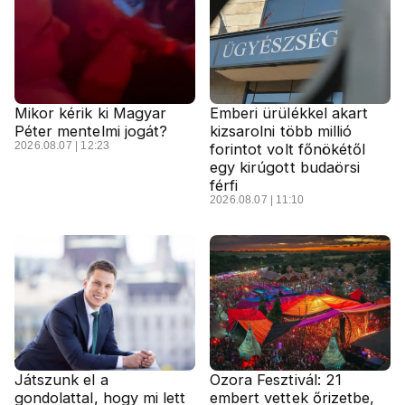
Mikor kérik ki Magyar
Emberi ürülékkel akart
Péter mentelmi jogát?
kizsarolni több millió
2026.08.07 | 12:23
forintot volt főnökétől
egy kirúgott budaörsi
férfi
2026.08.07 | 11:10
Játszunk el a
Ozora Fesztivál: 21
gondolattal, hogy mi lett
embert vettek őrizetbe,