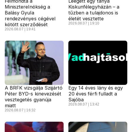
Felmondta a
Leégett egy tanya
Miniszterelnökség a
Kiskunfélegyházán – a
Balásy Gyula
tűzben a tulajdonos is
rendezvényes cégével
életét vesztette
2026.08.07 | 19:10
kötött szerződését
2026.08.07 | 19:41
A BRFK vizsgálja Szijjártó
Egy 14 éves lány és egy
Péter BYD-s kinevezését
20 éves férfi fulladt a
vesztegetés gyanúja
Sajóba
2026.08.07 | 13:42
miatt
2026.08.07 | 16:32