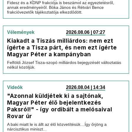
Fidesz és a KDNP frakciója is beszámol az egyeztetésről,
annak eredményeiről. Bóka János és Rétvári Bence
frakcióvezetők tájékoztatója elkezdődött.
Vélemények
2026.08.06 | 07:27
Kiakadt a Tiszás milliárdos: nem ezt
ígérte a Tisza párt, és nem ezt ígérte
Magyar Péter a kampányban
Felföldi József Tisza-szopó milliárdos bejegyzését változtatás
nélkül közöljük.
Videók
2026.08.04 | 14:34
"Azonnal küldjétek ki a sajtónak,
Magyar Péter élő bejelentkezés
Paksról!" - így ordibált a melósaival
Rovar úr
A baki miatt le is állt az élő közvetítésük…Így őrjöng a
nárcisztikus miniszt...