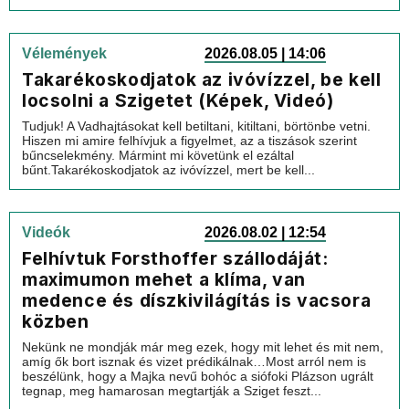
Vélemények
2026.08.05 | 14:06
Takarékoskodjatok az ivóvízzel, be kell
locsolni a Szigetet (Képek, Videó)
Tudjuk! A Vadhajtásokat kell betiltani, kitiltani, börtönbe vetni.
Hiszen mi amire felhívjuk a figyelmet, az a tiszások szerint
bűncselekmény. Mármint mi követünk el ezáltal
bűnt.Takarékoskodjatok az ivóvízzel, mert be kell...
Videók
2026.08.02 | 12:54
Felhívtuk Forsthoffer szállodáját:
maximumon mehet a klíma, van
medence és díszkivilágítás is vacsora
közben
Nekünk ne mondják már meg ezek, hogy mit lehet és mit nem,
amíg ők bort isznak és vizet prédikálnak…Most arról nem is
beszélünk, hogy a Majka nevű bohóc a siófoki Plázson ugrált
tegnap, meg hamarosan megtartják a Sziget feszt...