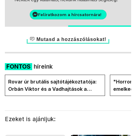
Feliratkozom a hírcsatornára!
Mutasd a hozzászólásokat!
FONTOS
híreink
Rovar úr brutális sajtótájékoztatója:
"Horror á
Orbán Viktor és a Vadhajtások a
emelkedn
felelős a kialakult helyzetért
oldalán l
Ezeket is ajánljuk: