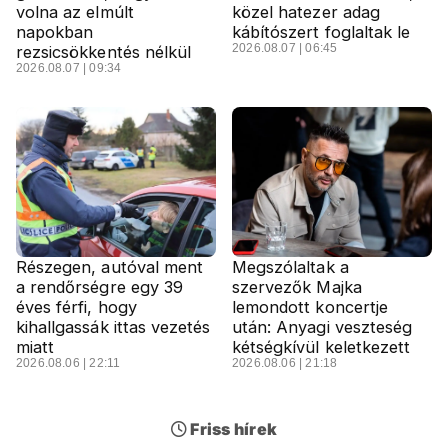
volna az elmúlt
közel hatezer adag
napokban
kábítószert foglaltak le
2026.08.07 | 06:45
rezsicsökkentés nélkül
2026.08.07 | 09:34
Részegen, autóval ment
Megszólaltak a
a rendőrségre egy 39
szervezők Majka
éves férfi, hogy
lemondott koncertje
kihallgassák ittas vezetés
után: Anyagi veszteség
miatt
kétségkívül keletkezett
2026.08.06 | 22:11
2026.08.06 | 21:18
Friss hírek