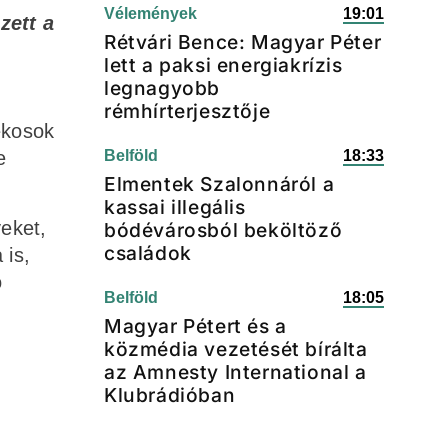
Vélemények
19:01
zett a
Rétvári Bence: Magyar Péter
lett a paksi energiakrízis
legnagyobb
rémhírterjesztője
ékosok
e
Belföld
18:33
Elmentek Szalonnáról a
kassai illegális
eket,
bódévárosból beköltöző
családok
 is,
o
Belföld
18:05
Magyar Pétert és a
közmédia vezetését bírálta
az Amnesty International a
Klubrádióban