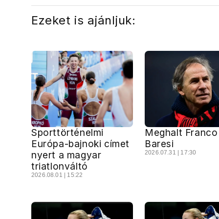
Ezeket is ajánljuk:
Sporttörténelmi
Meghalt Franco
Európa-bajnoki címet
Baresi
nyert a magyar
2026.07.31 | 17:30
triatlonváltó
2026.08.01 | 15:22