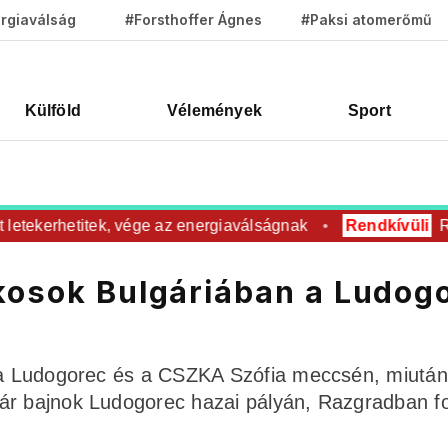
rgiaválság
#Forsthoffer Ágnes
#Paksi atomerőmű
Külföld
Vélemények
Sport
ekerhetitek, vége az energiaválságnak
Rendkívüli
Rovar 
ékosok Bulgáriában a Ludog
n a Ludogorec és a CSZKA Szófia meccsén, miután
már bajnok Ludogorec hazai pályán, Razgradban f