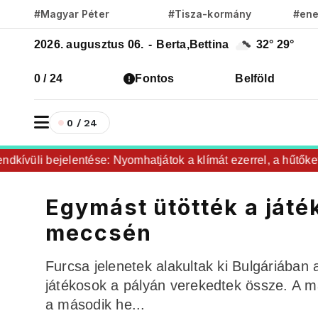
#Magyar Péter
#Tisza-kormány
#ene
2026. augusztus 06.
-
Berta,Bettina
32°
29°
0 / 24
Fontos
Belföld
0 / 24
üli bejelentése: Nyomhatjátok a klímát ezerrel, a hűtőket let
Egymást ütötték a ját
meccsén
Furcsa jelenetek alakultak ki Bulgáriába
játékosok a pályán verekedtek össze. A 
a második he...