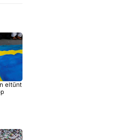
 eltűnt
óp