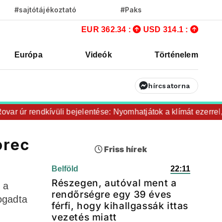
#sajtótájékoztató
#Paks
EUR 362.34 :
USD 314.1 :
Európa
Videók
Történelem
hírcsatorna
úr rendkívüli bejelentése: Nyomhatjátok a klímát ezerrel, a hű
orec
Friss hírek
Belföld
22:11
Részegen, autóval ment a
 a
rendőrségre egy 39 éves
ogadta
férfi, hogy kihallgassák ittas
vezetés miatt