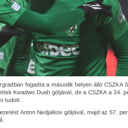
zgradban fogadta a második helyen álló CSZKA S
zettek Kwadwo Duah góljával, de a CSZKA a 34. 
i tudott.
ezetést Anton Nedjalkov góljával, majd az 57. pe
l.