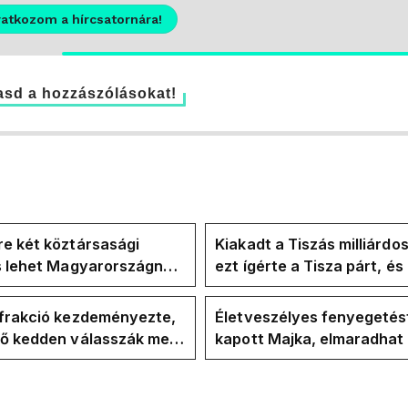
ratkozom a hírcsatornára!
sd a hozzászólásokat!
e két köztársasági
Kiakadt a Tiszás milliárdo
is lehet Magyarországnak
ezt ígérte a Tisza párt, é
re
ezt ígérte Magyar Péter a
kampányban
-frakció kezdeményezte,
Életveszélyes fenyegetés
vő kedden válasszák meg
kapott Majka, elmaradhat
ztársasági elnököt
erdélyi koncertje