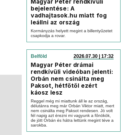
Magyar Péter rendkívüli
bejelentése: A
vadhajtasok.hu miatt fog
leállni az ország
Kormányzás helyett megint a billentyűzetet
csapkodja a rovar.
Belföld
2026.07.30 | 17:32
Magyar Péter drámai
rendkívüli videóban jelenti:
Orbán nem csinálta meg
Paksot, hétfőtől ezért
káosz lesz
Reggel még mi miattunk áll le az ország,
délutánra meg már Orbán Viktor miatt, mert
nem csinálta meg Paksot rendesen. Jó volt
fél napig azt érezni mi vagyunk a főnökök,
de jött Orbán és hátra lettünk megint téve a
sarokba.