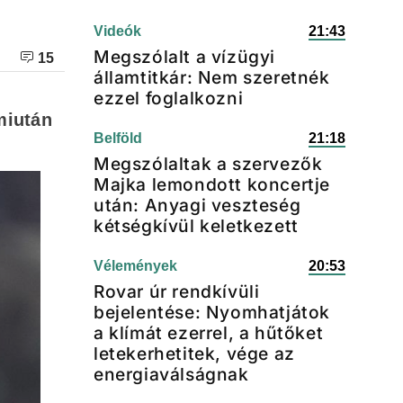
Videók
21:43
Megszólalt a vízügyi
15
államtitkár: Nem szeretnék
ezzel foglalkozni
miután
Belföld
21:18
Megszólaltak a szervezők
Majka lemondott koncertje
után: Anyagi veszteség
kétségkívül keletkezett
Vélemények
20:53
Rovar úr rendkívüli
bejelentése: Nyomhatjátok
a klímát ezerrel, a hűtőket
letekerhetitek, vége az
energiaválságnak