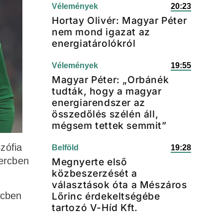
Vélemények
20:23
Hortay Olivér: Magyar Péter
nem mond igazat az
energiatárolókról
Vélemények
19:55
Magyar Péter: „Orbánék
tudták, hogy a magyar
energiarendszer az
összedőlés szélén áll,
mégsem tettek semmit”
zófia
Belföld
19:28
percben
Megnyerte első
közbeszerzését a
választások óta a Mészáros
rcben
Lőrinc érdekeltségébe
tartozó V-Híd Kft.