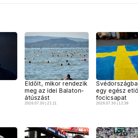
Eldőlt, mikor rendezik
Svédországban
meg az idei Balaton-
egy egész eti
átúszást
focicsapat
2026.07.30 | 21:11
2026.07.30 | 12:39