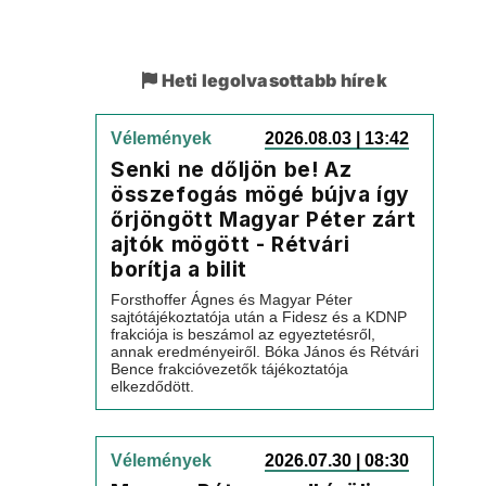
Heti legolvasottabb hírek
Vélemények
2026.08.03 | 13:42
Senki ne dőljön be! Az
összefogás mögé bújva így
őrjöngött Magyar Péter zárt
ajtók mögött - Rétvári
borítja a bilit
Forsthoffer Ágnes és Magyar Péter
sajtótájékoztatója után a Fidesz és a KDNP
frakciója is beszámol az egyeztetésről,
annak eredményeiről. Bóka János és Rétvári
Bence frakcióvezetők tájékoztatója
elkezdődött.
Vélemények
2026.07.30 | 08:30