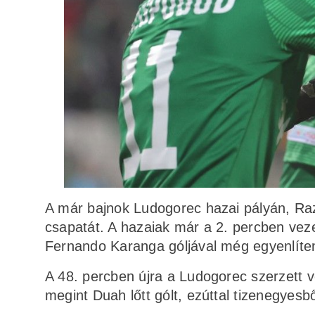
A már bajnok Ludogorec hazai pályán, Ra
csapatát. A hazaiak már a 2. percben ve
Fernando Karanga góljával még egyenlíten
A 48. percben újra a Ludogorec szerzett v
megint Duah lőtt gólt, ezúttal tizenegyesbő