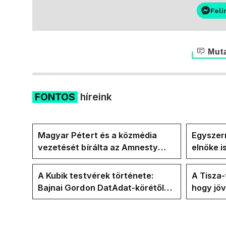
Feli
Muta
FONTOS
híreink
Magyar Pétert és a közmédia
Egyszerr
vezetését bírálta az Amnesty
elnöke 
International a Klubrádióban
jövő hét
A Kubik testvérek története:
A Tisza
Bajnai Gordon DatAdat-körétől
hogy jö
az ECDA-n át Magyar Péter
az új kö
közvetlen stábjáig