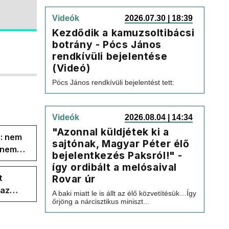
Videók
2026.07.30 | 18:39
Kezdődik a kamuzsoltibácsi
botrány - Pócs János
rendkívüli bejelentése
(Videó)
Pócs János rendkívüli bejelentést tett:
Videók
2026.08.04 | 14:34
"Azonnal küldjétek ki a
s: nem
sajtónak, Magyar Péter élő
s nem
bejelentkezés Paksról!" -
így ordibált a melósaival
t
Rovar úr
 az
A baki miatt le is állt az élő közvetítésük…Így
őrjöng a nárcisztikus miniszt...