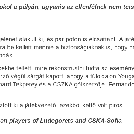
okol a pályán, ugyanis az ellenfélnek nem tets
net alakult ki, és pár pofon is elcsattant. A ját
a be kellett mennie a biztonságiaknak is, hogy n
kodás.
kbe tellett, mire rekonstruálni tudta az esemény
erző végül sárgát kapott, ahogy a túloldalon Youga
Bernhard Tekpetey és a CSZKA gólszerzője, Fernand
ott ki a játékvezető, ezekből kettő volt piros.
ween players of Ludogorets and CSKA-Sofia