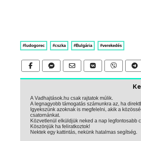
#ludogorec
#cszka
#Bulgária
#verekedés
Ke
A Vadhajtások.hu csak rajtatok múlik.
A legnagyobb támogatás számunkra az, ha direktbe
Igyekszünk azoknak is megfelelni, akik a közösség
csatornánkat.
Közvetlenül elküldjük neked a nap legfontosabb ci
Köszönjük ha feliratkoztok!
Nektek egy kattintás, nekünk hatalmas segítség.