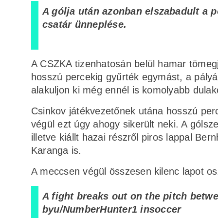
A gólja után azonban elszabadult a p
csatár ünneplése.
A CSZKA tizenhatosán belül hamar tömegjele
hosszú percekig gyűrték egymást, a pályár
alakuljon ki még ennél is komolyabb dula
Csinkov játékvezetőnek utána hosszú perce
végül ezt úgy ahogy sikerült neki. A gólsz
illetve kiállt hazai részről piros lappal 
Karanga is.
A meccsen végül összesen kilenc lapot oszt
A fight breaks out on the pitch bet
by
u/NumberHunter1
in
soccer