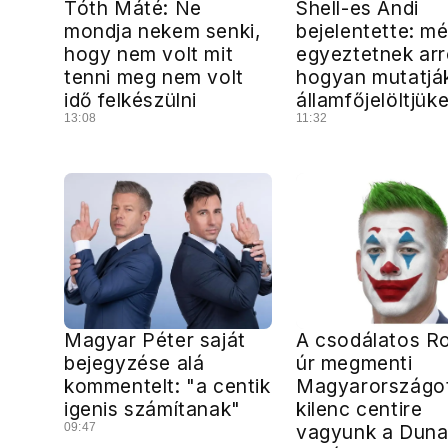
Tóth Máté: Ne
Shell-es Andi
mondja nekem senki,
bejelentette: m
hogy nem volt mit
egyeztetnek arr
tenni meg nem volt
hogyan mutatjá
idő felkészülni
államfőjelöltjüke
13:08
11:32
Magyar Péter saját
A csodálatos R
bejegyzése alá
úr megmenti
kommentelt: "a centik
Magyarországo
igenis számítanak"
kilenc centire
09:47
vagyunk a Dun