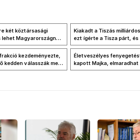
e két köztársasági
Kiakadt a Tiszás milliárdo
is lehet Magyarországnak
ezt ígérte a Tisza párt, é
re
ezt ígérte Magyar Péter a
kampányban
-frakció kezdeményezte,
Életveszélyes fenyegetés
vő kedden válasszák meg
kapott Majka, elmaradhat
ztársasági elnököt
erdélyi koncertje