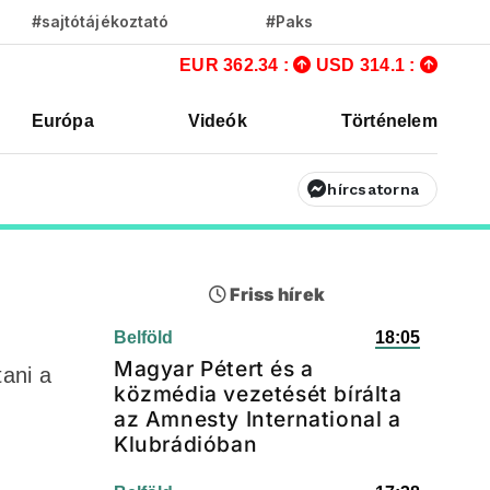
#sajtótájékoztató
#Paks
EUR 362.34 :
USD 314.1 :
Európa
Videók
Történelem
hírcsatorna
Friss hírek
Belföld
18:05
Magyar Pétert és a
tani a
közmédia vezetését bírálta
az Amnesty International a
Klubrádióban