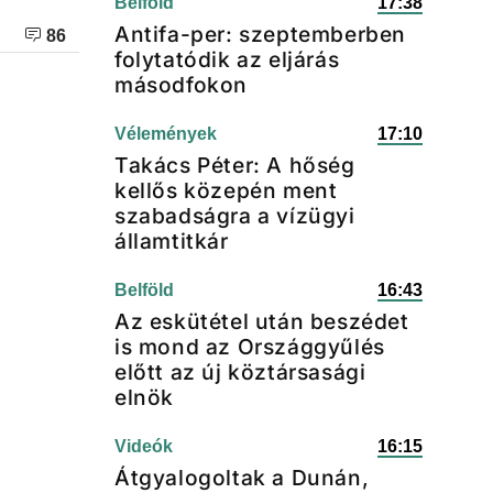
Belföld
17:38
Antifa-per: szeptemberben
86
folytatódik az eljárás
másodfokon
Vélemények
17:10
Takács Péter: A hőség
kellős közepén ment
szabadságra a vízügyi
államtitkár
Belföld
16:43
Az eskütétel után beszédet
is mond az Országgyűlés
előtt az új köztársasági
elnök
Videók
16:15
Átgyalogoltak a Dunán,