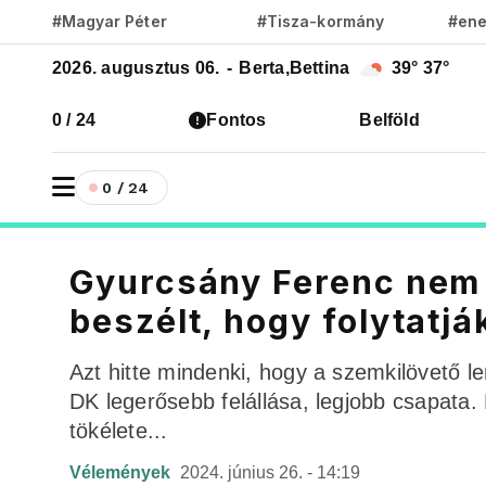
#Magyar Péter
#Tisza-kormány
#ene
2026. augusztus 06.
-
Berta,Bettina
39°
37°
0 / 24
Fontos
Belföld
0 / 24
Gyurcsány Ferenc nem m
beszélt, hogy folytatj
Azt hitte mindenki, hogy a szemkilövető l
DK legerősebb felállása, legjobb csapata.
tökélete...
Vélemények
2024. június 26. - 14:19