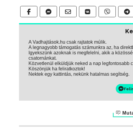
Ke
A Vadhajtások.hu csak rajtatok múlik.
A legnagyobb támogatás számunkra az, ha direktbe
Igyekszünk azoknak is megfelelni, akik a közösség
csatornánkat.
Közvetlenül elküldjük neked a nap legfontosabb ci
Köszönjük ha feliratkoztok!
Nektek egy kattintás, nekünk hatalmas segítség.
Feli
Muta