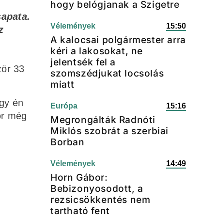
hogy belógjanak a Szigetre
sapata.
Vélemények
15:50
z
A kalocsai polgármester arra
kéri a lakosokat, ne
jelentsék fel a
zör 33
szomszédjukat locsolás
miatt
ogy én
Európa
15:16
ör még
Megrongálták Radnóti
Miklós szobrát a szerbiai
Borban
Vélemények
14:49
Horn Gábor:
Bebizonyosodott, a
rezsicsökkentés nem
tartható fent