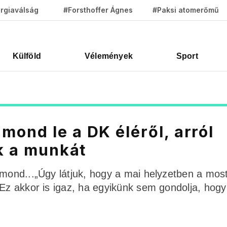
rgiaválság
#Forsthoffer Ágnes
#Paksi atomerőmű
Külföld
Vélemények
Sport
ond le a DK éléről, arról
ák a munkát
emond...„Úgy látjuk, hogy a mai helyzetben a mos
 Ez akkor is igaz, ha egyikünk sem gondolja, hogy