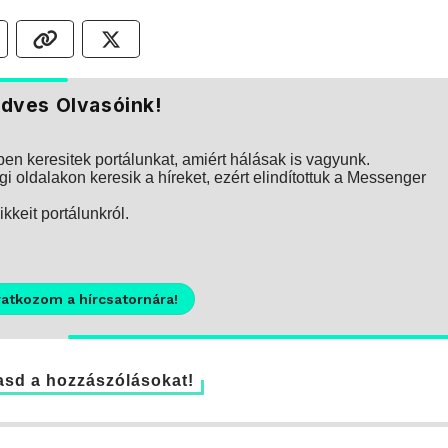
dves Olvasóink!
n keresitek portálunkat, amiért hálásak is vagyunk.
i oldalakon keresik a híreket, ezért elindítottuk a Messenger
kkeit portálunkról.
ratkozom a hírcsatornára!
sd a hozzászólásokat!