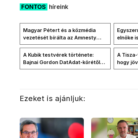
FONTOS
híreink
Magyar Pétert és a közmédia
Egyszerr
vezetését bírálta az Amnesty
elnöke 
International a Klubrádióban
jövő hét
A Kubik testvérek története:
A Tisza
Bajnai Gordon DatAdat-körétől
hogy jö
az ECDA-n át Magyar Péter
az új kö
közvetlen stábjáig
Ezeket is ajánljuk: