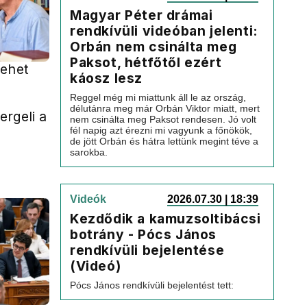
Magyar Péter drámai
rendkívüli videóban jelenti:
Orbán nem csinálta meg
Paksot, hétfőtől ezért
lehet
káosz lesz
Reggel még mi miattunk áll le az ország,
délutánra meg már Orbán Viktor miatt, mert
rgeli a
nem csinálta meg Paksot rendesen. Jó volt
fél napig azt érezni mi vagyunk a főnökök,
de jött Orbán és hátra lettünk megint téve a
sarokba.
Videók
2026.07.30 | 18:39
Kezdődik a kamuzsoltibácsi
botrány - Pócs János
rendkívüli bejelentése
(Videó)
Pócs János rendkívüli bejelentést tett: