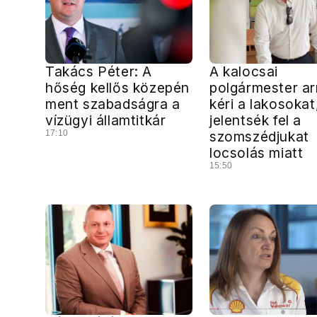
Takács Péter: A
A kalocsai
hőség kellős közepén
polgármester ar
ment szabadságra a
kéri a lakosokat
vízügyi államtitkár
jelentsék fel a
17:10
szomszédjukat
locsolás miatt
15:50