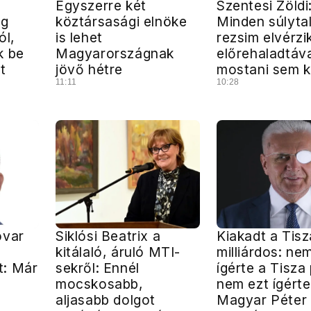
Egyszerre két
Szentesi Zöldi
ég
köztársasági elnöke
Minden súlyta
ól,
is lehet
rezsim elvérzi
k be
Magyarországnak
előrehaladtáva
t
jövő hétre
mostani sem k
11:11
10:28
ovar
Siklósi Beatrix a
Kiakadt a Tis
kitálaló, áruló MTI-
milliárdos: ne
t: Már
sekről: Ennél
ígérte a Tisza 
mocskosabb,
nem ezt ígérte
a
aljasabb dolgot
Magyar Péter