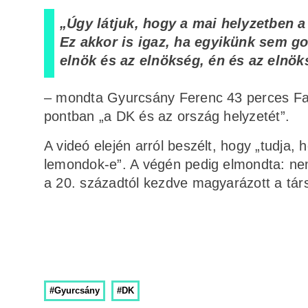
„Úgy látjuk, hogy a mai helyzetben a
Ez akkor is igaz, ha egyikünk sem go
elnök és az elnökség, én és az elnök
– mondta Gyurcsány Ferenc 43 perces Fac
pontban „a DK és az ország helyzetét”.
A videó elején arról beszélt, hogy „tudja
lemondok-e”. A végén pedig elmondta: nem
a 20. századtól kezdve magyarázott a tár
#Gyurcsány
#DK