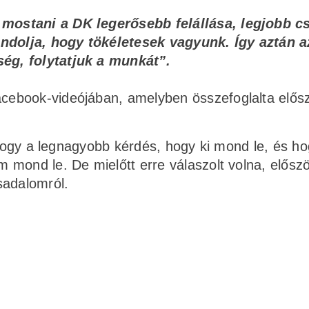
 mostani a DK legerősebb felállása, legjobb c
ndolja, hogy tökéletesek vagyunk. Így aztán a
ség, folytatjuk a munkát”.
ebook-videójában, amelyben összefoglalta elős
, hogy a legnagyobb kérdés, hogy ki mond le, és h
 mond le. De mielőtt erre válaszolt volna, elősz
sadalomról.