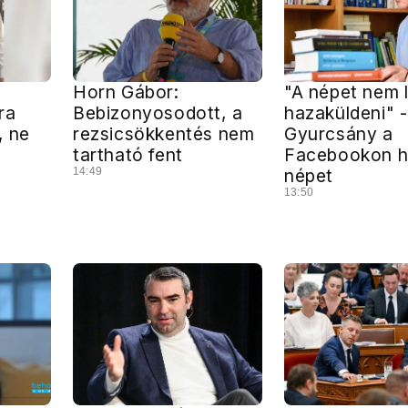
Horn Gábor:
"A népet nem 
ra
Bebizonyosodott, a
hazaküldeni" -
, ne
rezsicsökkentés nem
Gyurcsány a
tartható fent
Facebookon he
14:49
népet
13:50