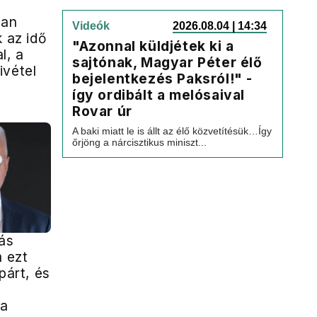
:
lan
Videók
2026.08.04 | 14:34
k az idő
"Azonnal küldjétek ki a
l, a
sajtónak, Magyar Péter élő
ivétel
bejelentkezés Paksról!" -
így ordibált a melósaival
Rovar úr
A baki miatt le is állt az élő közvetítésük…Így
őrjöng a nárcisztikus miniszt...
zás
m ezt
párt, és
 a