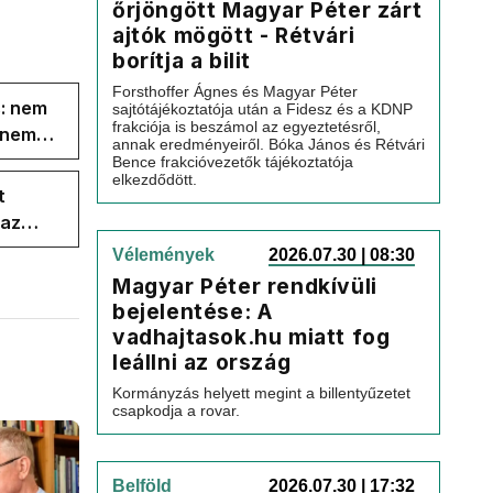
őrjöngött Magyar Péter zárt
ajtók mögött - Rétvári
borítja a bilit
Forsthoffer Ágnes és Magyar Péter
s: nem
sajtótájékoztatója után a Fidesz és a KDNP
frakciója is beszámol az egyeztetésről,
s nem
annak eredményeiről. Bóka János és Rétvári
Bence frakcióvezetők tájékoztatója
elkezdődött.
t
 az
Vélemények
2026.07.30 | 08:30
Magyar Péter rendkívüli
bejelentése: A
vadhajtasok.hu miatt fog
leállni az ország
Kormányzás helyett megint a billentyűzetet
csapkodja a rovar.
Belföld
2026.07.30 | 17:32