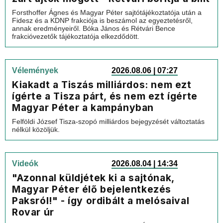
Forsthoffer Ágnes és Magyar Péter sajtótájékoztatója után a
Fidesz és a KDNP frakciója is beszámol az egyeztetésről,
annak eredményeiről. Bóka János és Rétvári Bence
frakcióvezetők tájékoztatója elkezdődött.
Vélemények
2026.08.06 | 07:27
Kiakadt a Tiszás milliárdos: nem ezt
ígérte a Tisza párt, és nem ezt ígérte
Magyar Péter a kampányban
Felföldi József Tisza-szopó milliárdos bejegyzését változtatás
nélkül közöljük.
Videók
2026.08.04 | 14:34
"Azonnal küldjétek ki a sajtónak,
Magyar Péter élő bejelentkezés
Paksról!" - így ordibált a melósaival
Rovar úr