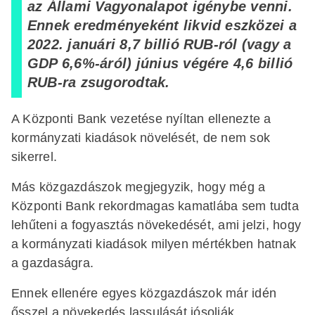
az Állami Vagyonalapot igénybe venni.
Ennek eredményeként likvid eszközei a
2022. januári 8,7 billió RUB-ról (vagy a
GDP 6,6%-áról) június végére 4,6 billió
RUB-ra zsugorodtak.
A Központi Bank vezetése nyíltan ellenezte a
kormányzati kiadások növelését, de nem sok
sikerrel.
Más közgazdászok megjegyzik, hogy még a
Központi Bank rekordmagas kamatlába sem tudta
lehűteni a fogyasztás növekedését, ami jelzi, hogy
a kormányzati kiadások milyen mértékben hatnak
a gazdaságra.
Ennek ellenére egyes közgazdászok már idén
ősszel a növekedés lassulását jósolják.