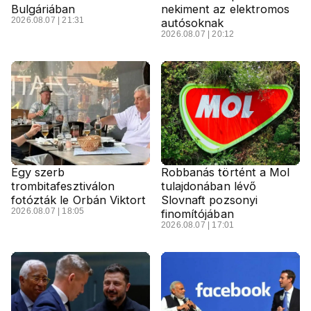
Bulgáriában
nekiment az elektromos
2026.08.07 | 21:31
autósoknak
2026.08.07 | 20:12
Egy szerb
Robbanás történt a Mol
trombitafesztiválon
tulajdonában lévő
fotózták le Orbán Viktort
Slovnaft pozsonyi
2026.08.07 | 18:05
finomítójában
2026.08.07 | 17:01