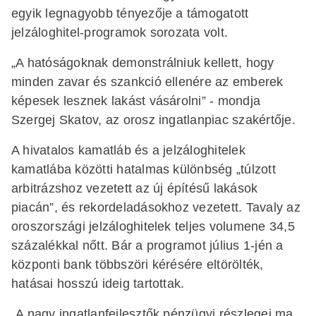
egyik legnagyobb tényezője a támogatott
jelzáloghitel-programok sorozata volt.
„A hatóságoknak demonstrálniuk kellett, hogy
minden zavar és szankció ellenére az emberek
képesek lesznek lakást vásárolni” - mondja
Szergej Skatov, az orosz ingatlanpiac szakértője.
A hivatalos kamatláb és a jelzáloghitelek
kamatlába közötti hatalmas különbség „túlzott
arbitrázshoz vezetett az új építésű lakások
piacán”, és rekordeladásokhoz vezetett. Tavaly az
oroszországi jelzáloghitelek teljes volumene 34,5
százalékkal nőtt. Bár a programot július 1-jén a
központi bank többszöri kérésére eltörölték,
hatásai hosszú ideig tartottak.
„A nagy ingatlanfejlesztők pénzügyi részlegei ma