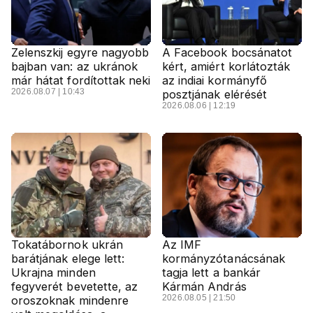
Zelenszkij egyre nagyobb
A Facebook bocsánatot
bajban van: az ukránok
kért, amiért korlátozták
már hátat fordítottak neki
az indiai kormányfő
2026.08.07 | 10:43
posztjának elérését
2026.08.06 | 12:19
Tokatábornok ukrán
Az IMF
barátjának elege lett:
kormányzótanácsának
Ukrajna minden
tagja lett a bankár
fegyverét bevetette, az
Kármán András
2026.08.05 | 21:50
oroszoknak mindenre