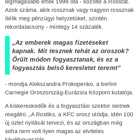
legmagasabb érték 1999 óta - közölte a Rosstat.
Azok száma, akik rossznak vagy nagyon rossznak
ítélik meg pénzügyi helyzetüket, szintén
rekordalacsony - mintegy 14 százalék.
„Az emberek magas fizetéseket
kapnak. Mit tesznek tehát az oroszok?
Őrült módon fogyasztanak, és ez a
fogyasztás belső keresletet teremt”
- mondja Alekszandra Prokopenko, a berlini
Carnegie Oroszország-Eurázsia Központ kutatója.
A kiskereskedők és a fogyasztási szektor sietnek
reagálni. „A Rostiks, a KFC orosz utódja, idén 100
új üzlet nyitását tervezi, és az országban még
soha nem volt ilyen magas az elviteles
kávéfogyasztás.