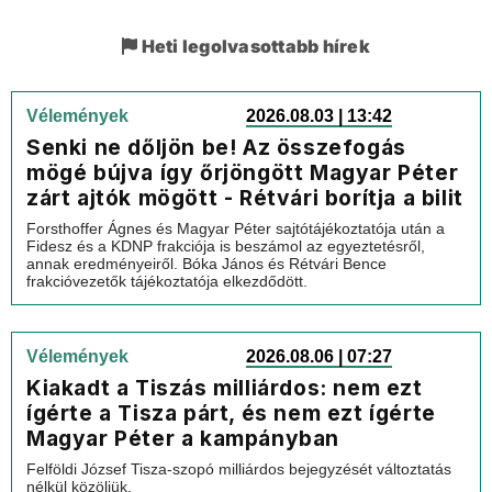
Heti legolvasottabb hírek
Vélemények
2026.08.03 | 13:42
Senki ne dőljön be! Az összefogás
mögé bújva így őrjöngött Magyar Péter
zárt ajtók mögött - Rétvári borítja a bilit
Forsthoffer Ágnes és Magyar Péter sajtótájékoztatója után a
Fidesz és a KDNP frakciója is beszámol az egyeztetésről,
annak eredményeiről. Bóka János és Rétvári Bence
frakcióvezetők tájékoztatója elkezdődött.
Vélemények
2026.08.06 | 07:27
Kiakadt a Tiszás milliárdos: nem ezt
ígérte a Tisza párt, és nem ezt ígérte
Magyar Péter a kampányban
Felföldi József Tisza-szopó milliárdos bejegyzését változtatás
nélkül közöljük.