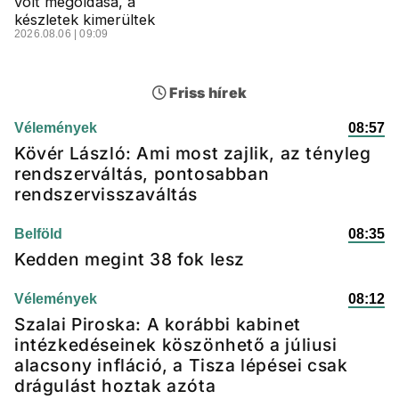
volt megoldása, a
készletek kimerültek
2026.08.06 | 09:09
Friss hírek
Vélemények
08:57
Kövér László: Ami most zajlik, az tényleg
rendszerváltás, pontosabban
rendszervisszaváltás
Belföld
08:35
Kedden megint 38 fok lesz
Vélemények
08:12
Szalai Piroska: A korábbi kabinet
intézkedéseinek köszönhető a júliusi
alacsony infláció, a Tisza lépései csak
drágulást hoztak azóta