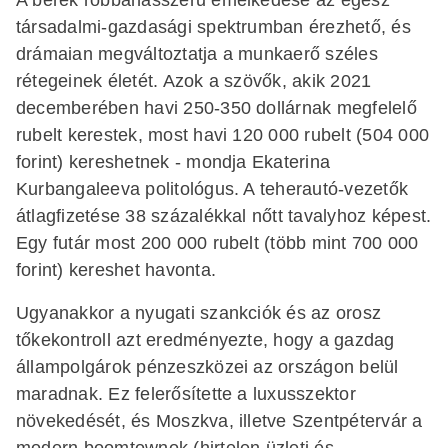
társadalmi-gazdasági spektrumban érezhető, és
drámaian megváltoztatja a munkaerő széles
rétegeinek életét. Azok a szövők, akik 2021
decemberében havi 250-350 dollárnak megfelelő
rubelt kerestek, most havi 120 000 rubelt (504 000
forint) kereshetnek - mondja Ekaterina
Kurbangaleeva politológus. A teherautó-vezetők
átlagfizetése 38 százalékkal nőtt tavalyhoz képest.
Egy futár most 200 000 rubelt (több mint 700 000
forint) kereshet havonta.
Ugyanakkor a nyugati szankciók és az orosz
tőkekontroll azt eredményezte, hogy a gazdag
állampolgárok pénzeszközei az országon belül
maradnak. Ez felerősítette a luxusszektor
növekedését, és Moszkva, illetve Szentpétervár a
modern boomtownok (hirtelen üzleti és