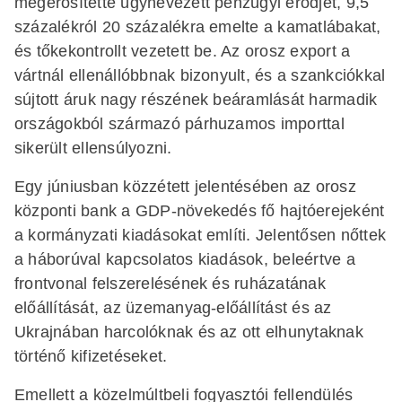
megerősítette úgynevezett pénzügyi erődjét, 9,5
százalékról 20 százalékra emelte a kamatlábakat,
és tőkekontrollt vezetett be. Az orosz export a
vártnál ellenállóbbnak bizonyult, és a szankciókkal
sújtott áruk nagy részének beáramlását harmadik
országokból származó párhuzamos importtal
sikerült ellensúlyozni.
Egy júniusban közzétett jelentésében az orosz
központi bank a GDP-növekedés fő hajtóerejeként
a kormányzati kiadásokat említi. Jelentősen nőttek
a háborúval kapcsolatos kiadások, beleértve a
frontvonal felszerelésének és ruházatának
előállítását, az üzemanyag-előállítást és az
Ukrajnában harcolóknak és az ott elhunytaknak
történő kifizetéseket.
Emellett a közelmúltbeli fogyasztói fellendülés