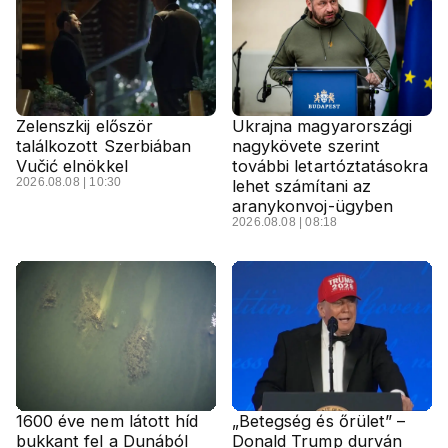
Zelenszkij először
Ukrajna magyarországi
találkozott Szerbiában
nagykövete szerint
Vučić elnökkel
további letartóztatásokra
2026.08.08 | 10:30
lehet számítani az
aranykonvoj-ügyben
2026.08.08 | 08:18
1600 éve nem látott híd
„Betegség és őrület” –
bukkant fel a Dunából
Donald Trump durván