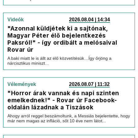
Videók
2026.08.04 | 14:34
"Azonnal küldjétek ki a sajtónak,
Magyar Péter élő bejelentkezés
Paksról!" - így ordibált a melósaival
Rovar úr
A baki miatt le is állt az élő közvetítésük…Így őrjöng a
nárcisztikus miniszt...
Vélemények
2026.08.07 | 11:32
"Horror árak vannak és napi szinten
emelkednek!" - Rovar úr Facebook-
oldalán lázadnak a Tiszások
Ahogy arról reggel beszámoltunk, a Messiás bejelentette, hogy
már nem magas az infláció, sőt 10 éve nem látot...