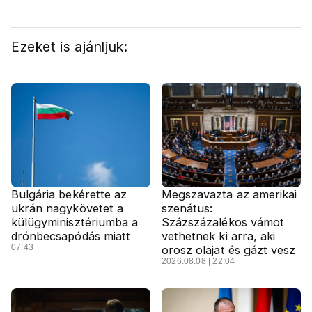
Ezeket is ajánljuk:
Bulgária bekérette az
Megszavazta az amerikai
ukrán nagykövetet a
szenátus:
külügyminisztériumba a
Százszázalékos vámot
drónbecsapódás miatt
vethetnek ki arra, aki
07:43
orosz olajat és gázt vesz
2026.08.08 | 22:04