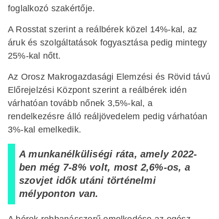
foglalkozó szakértője.
A Rosstat szerint a reálbérek közel 14%-kal, az
áruk és szolgáltatások fogyasztása pedig mintegy
25%-kal nőtt.
Az Orosz Makrogazdasági Elemzési és Rövid távú
Előrejelzési Központ szerint a reálbérek idén
várhatóan tovább nőnek 3,5%-kal, a
rendelkezésre álló reáljövedelem pedig várhatóan
3%-kal emelkedik.
A munkanélküliségi ráta, amely 2022-
ben még 7-8% volt, most 2,6%-os, a
szovjet idők utáni történelmi
mélyponton van.
A bérek robbanásszerű emelkedése az egész