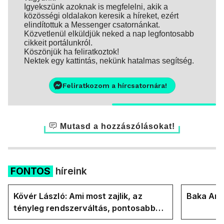
Igyekszünk azoknak is megfelelni, akik a
közösségi oldalakon keresik a híreket, ezért
elindítottuk a Messenger csatornánkat.
Közvetlenül elküldjük neked a nap legfontosabb
cikkeit portálunkról.
Köszönjük ha feliratkoztok!
Nektek egy kattintás, nekünk hatalmas segítség.
Feliratkozom a hírcsatornára!
Mutasd a hozzászólásokat!
FONTOS
híreink
Kövér László: Ami most zajlik, az
Baka Andr
tényleg rendszerváltás, pontosabban
rendszervisszaváltás