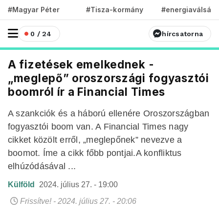
#Magyar Péter
#Tisza-kormány
#energiaválság
0 / 24
hírcsatorna
A fizetések emelkednek -
„meglepő” oroszországi fogyasztói
boomról ír a Financial Times
A szankciók és a háború ellenére Oroszországban
fogyasztói boom van. A Financial Times nagy
cikket közölt erről, „meglepőnek” nevezve a
boomot. Íme a cikk főbb pontjai.A konfliktus
elhúzódásával ...
Külföld
2024. július 27. - 19:00
Frissítve! - 2024. július 27. - 20:06