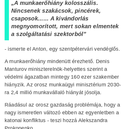
„A munkaerőhiány kolosszális.
Nincsenek szakácsok, pincérek,
csaposok...... A kivándorlás
megnyomorított, mert sokan elmentek
a szolgáltatási szektorból”
- ismerte el Anton, egy szentpétervári vendéglős.
A munkaerőhiány mindenütt érezhető. Denis
Manturov miniszterelnök-helyettes szerint a
védelmi ágazatban mintegy 160 ezer szakember
hiányzik. Az orosz munkaügyi minisztérium 2030-
ra 2,4 millió munkavállaló hiányát jósolja.
Ráadásul az orosz gazdaság problémája, hogy a
nagy ismeretlen változó ebben az egyenletben a
katonai konfliktus - teszi hozzá Alekszandra
Prokopenko.