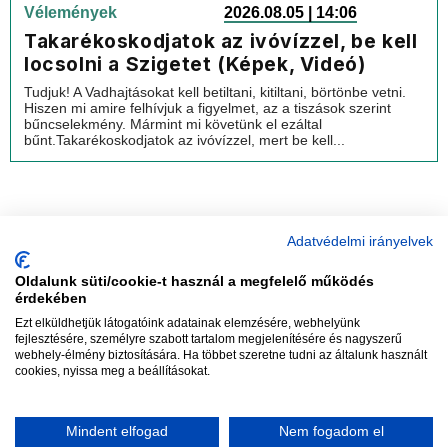
Vélemények
2026.08.05 | 14:06
Takarékoskodjatok az ivóvízzel, be kell
locsolni a Szigetet (Képek, Videó)
Tudjuk! A Vadhajtásokat kell betiltani, kitiltani, börtönbe vetni.
Hiszen mi amire felhívjuk a figyelmet, az a tiszások szerint
bűncselekmény. Mármint mi követünk el ezáltal
bűnt.Takarékoskodjatok az ivóvízzel, mert be kell...
Adatvédelmi irányelvek
Oldalunk süti/cookie-t használ a megfelelő működés
vadhajtások
érdekében
Ezt elküldhetjük látogatóink adatainak elemzésére, webhelyünk
fejlesztésére, személyre szabott tartalom megjelenítésére és nagyszerű
webhely-élmény biztosítására. Ha többet szeretne tudni az általunk használt
Szerkesztőség:
szerk@vadhajtasok.hu
cookies, nyissa meg a beállításokat.
Modi:
moderator@vadhajtasok.hu
Adatvédelem
Impresszum
Szerzői jogok
Mindent elfogad
Nem fogadom el