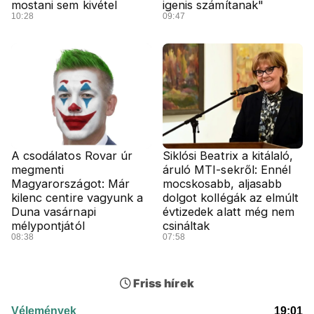
mostani sem kivétel
igenis számítanak"
10:28
09:47
A csodálatos Rovar úr
Siklósi Beatrix a kitálaló,
megmenti
áruló MTI-sekről: Ennél
Magyarországot: Már
mocskosabb, aljasabb
kilenc centire vagyunk a
dolgot kollégák az elmúlt
Duna vasárnapi
évtizedek alatt még nem
mélypontjától
csináltak
08:38
07:58
Friss hírek
Vélemények
19:01