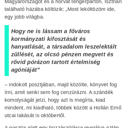
Magyarországot és a horvát tengerparton, Isztrián
található házába költözik: „Most leköltözöm ide,
egy jobb világba.
Hogy ne is lássam a főváros
kormányzati kifosztását és
hanyatlását, a társadalom leszelektált
züllését, az olcsó pénzen megvett és
rövid pórázon tartott értelmiség
agóniáját”
– indokolt posztjában, majd közölte, könyvet fog
írni, amit senki sem fog cenzúrázni. A szándék
komolyságát jelzi, hogy azt is megírta, kiad
mindent, mi kiadható, többek között a Hollán Ernő
utcai lakását is októbertől.
A posztja alatt egy hozzászólásra reagálva aztán