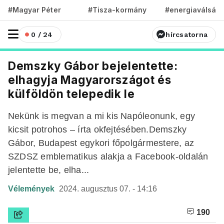
#Magyar Péter
#Tisza-kormány
#energiaválság
0 / 24
hírcsatorna
Demszky Gábor bejelentette:
elhagyja Magyarországot és
külföldön telepedik le
Nekünk is megvan a mi kis Napóleonunk, egy
kicsit potrohos – írta okfejtésében.Demszky
Gábor, Budapest egykori főpolgármestere, az
SZDSZ emblematikus alakja a Facebook-oldalán
jelentette be, elha...
Vélemények
2024. augusztus 07. - 14:16
190