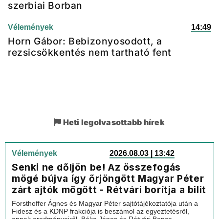
szerbiai Borban
Vélemények
14:49
Horn Gábor: Bebizonyosodott, a
rezsicsökkentés nem tartható fent
Heti legolvasottabb hírek
Vélemények
2026.08.03 | 13:42
Senki ne dőljön be! Az összefogás
mögé bújva így őrjöngött Magyar Péter
zárt ajtók mögött - Rétvári borítja a bilit
Forsthoffer Ágnes és Magyar Péter sajtótájékoztatója után a
Fidesz és a KDNP frakciója is beszámol az egyeztetésről,
annak eredményeiről. Bóka János és Rétvári Bence