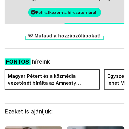
Feliratkozom a hírcsatornára!
Mutasd a hozzászólásokat!
FONTOS
híreink
Magyar Pétert és a közmédia
Egyszerre
vezetését bírálta az Amnesty
lehet Ma
International a Klubrádióban
Ezeket is ajánljuk: