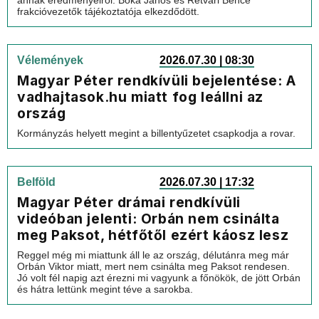
frakcióvezetők tájékoztatója elkezdődött.
Vélemények
2026.07.30 | 08:30
Magyar Péter rendkívüli bejelentése: A
vadhajtasok.hu miatt fog leállni az
ország
Kormányzás helyett megint a billentyűzetet csapkodja a rovar.
Belföld
2026.07.30 | 17:32
Magyar Péter drámai rendkívüli
videóban jelenti: Orbán nem csinálta
meg Paksot, hétfőtől ezért káosz lesz
Reggel még mi miattunk áll le az ország, délutánra meg már
Orbán Viktor miatt, mert nem csinálta meg Paksot rendesen.
Jó volt fél napig azt érezni mi vagyunk a főnökök, de jött Orbán
és hátra lettünk megint téve a sarokba.