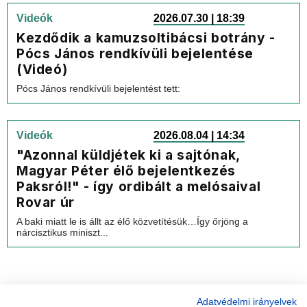
Videók
2026.07.30 | 18:39
Kezdődik a kamuzsoltibácsi botrány -
Pócs János rendkívüli bejelentése
(Videó)
Pócs János rendkívüli bejelentést tett:
Videók
2026.08.04 | 14:34
"Azonnal küldjétek ki a sajtónak,
Magyar Péter élő bejelentkezés
Paksról!" - így ordibált a melósaival
Rovar úr
A baki miatt le is állt az élő közvetítésük…Így őrjöng a
nárcisztikus miniszt...
Adatvédelmi irányelvek