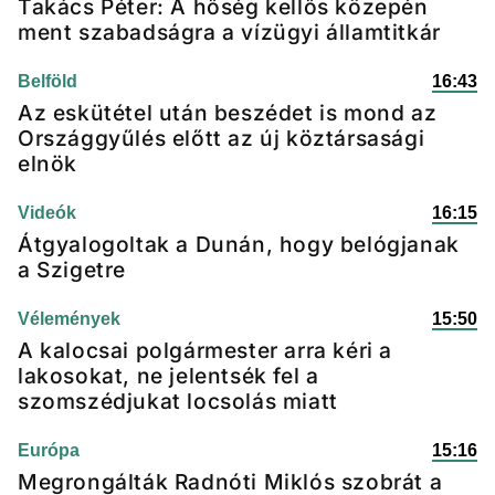
Takács Péter: A hőség kellős közepén
ment szabadságra a vízügyi államtitkár
Belföld
16:43
Az eskütétel után beszédet is mond az
Országgyűlés előtt az új köztársasági
elnök
Videók
16:15
Átgyalogoltak a Dunán, hogy belógjanak
a Szigetre
Vélemények
15:50
A kalocsai polgármester arra kéri a
lakosokat, ne jelentsék fel a
szomszédjukat locsolás miatt
Európa
15:16
Megrongálták Radnóti Miklós szobrát a