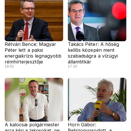
Rétvári Bence: Magyar
Takács Péter: A hőség
Péter lett a paksi
kellős közepén ment
energiakrízis legnagyobb
szabadságra a vízügyi
rémhírterjesztője
államtitkár
19:01
17:10
A kalocsai polgármester
Horn Gábor:
arra kéri a lakosokat, ne
Bebizonyosodott, a