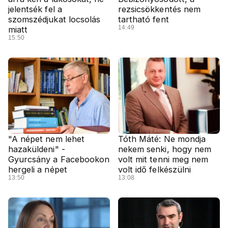
jelentsék fel a
rezsicsökkentés nem
szomszédjukat locsolás
tartható fent
14:49
miatt
15:50
"A népet nem lehet
Tóth Máté: Ne mondja
hazaküldeni" -
nekem senki, hogy nem
Gyurcsány a Facebookon
volt mit tenni meg nem
hergeli a népet
volt idő felkészülni
13:50
13:08