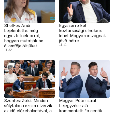
Shell-es Andi
Egyszerre két
bejelentette: még
köztársasági elnöke is
egyeztetnek arról,
lehet Magyarországnak
hogyan mutatják be
jövő hétre
11:11
államfőjelöltjüket
11:32
Szentesi Zöldi: Minden
Magyar Péter saját
súlytalan rezsim elvérzik
bejegyzése alá
az idő előrehaladtával, a
kommentelt: "a centik