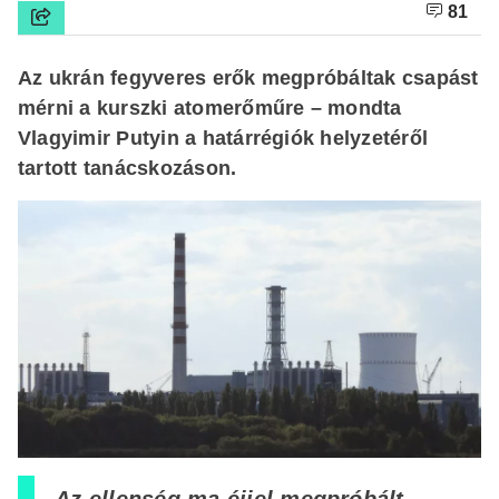
81
Az ukrán fegyveres erők megpróbáltak csapást
mérni a kurszki atomerőműre – mondta
Vlagyimir Putyin a határrégiók helyzetéről
tartott tanácskozáson.
„Az ellenség ma éjjel megpróbált