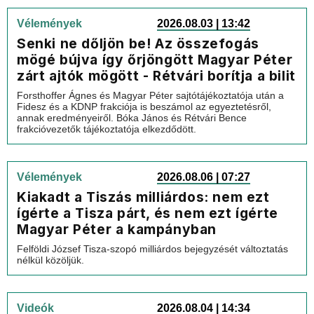
Vélemények
2026.08.03 | 13:42
Senki ne dőljön be! Az összefogás
mögé bújva így őrjöngött Magyar Péter
zárt ajtók mögött - Rétvári borítja a bilit
Forsthoffer Ágnes és Magyar Péter sajtótájékoztatója után a
Fidesz és a KDNP frakciója is beszámol az egyeztetésről,
annak eredményeiről. Bóka János és Rétvári Bence
frakcióvezetők tájékoztatója elkezdődött.
Vélemények
2026.08.06 | 07:27
Kiakadt a Tiszás milliárdos: nem ezt
ígérte a Tisza párt, és nem ezt ígérte
Magyar Péter a kampányban
Felföldi József Tisza-szopó milliárdos bejegyzését változtatás
nélkül közöljük.
Videók
2026.08.04 | 14:34