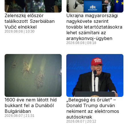
Zelenszkij először
Ukrajna magyarországi
találkozott Szerbiában
nagykövete szerint
Vučić elnökkel
további letartóztatásokra
2026.08.08 | 10:30
lehet számítani az
aranykonvoj-ügyben
2026.08.08 | 08:18
1600 éve nem látott híd
„Betegség és őrület” –
bukkant fel a Dunából
Donald Trump durván
Bulgáriában
nekiment az elektromos
2026.08.07 | 21:31
autósoknak
2026.08.07 | 20:12