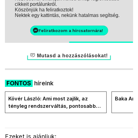
cikkeit portálunkról.
Köszönjük ha feliratkoztok!
Nektek egy kattintás, nekünk hatalmas segítség.
Feliratkozom a hírcsatornára!
Mutasd a hozzászólásokat!
FONTOS
híreink
Kövér László: Ami most zajlik, az
Baka Andr
tényleg rendszerváltás, pontosabban
rendszervisszaváltás
Ezeket is ajánljuk: