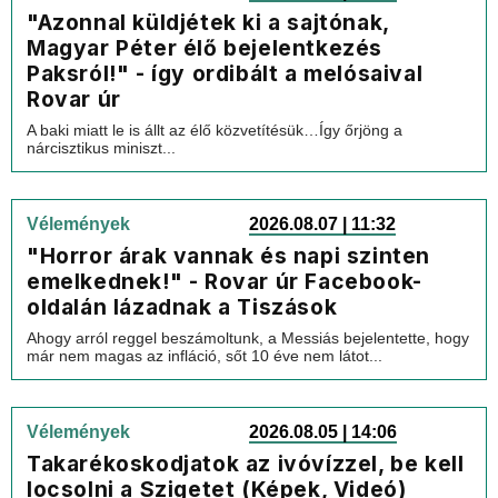
"Azonnal küldjétek ki a sajtónak,
Magyar Péter élő bejelentkezés
Paksról!" - így ordibált a melósaival
Rovar úr
A baki miatt le is állt az élő közvetítésük…Így őrjöng a
nárcisztikus miniszt...
Vélemények
2026.08.07 | 11:32
"Horror árak vannak és napi szinten
emelkednek!" - Rovar úr Facebook-
oldalán lázadnak a Tiszások
Ahogy arról reggel beszámoltunk, a Messiás bejelentette, hogy
már nem magas az infláció, sőt 10 éve nem látot...
Vélemények
2026.08.05 | 14:06
Takarékoskodjatok az ivóvízzel, be kell
locsolni a Szigetet (Képek, Videó)