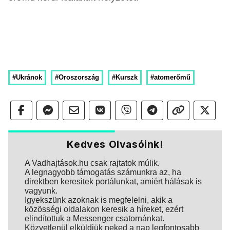
#Ukránok
#Oroszország
#Kurszk
#atomerőmű
Kedves Olvasóink!
A Vadhajtások.hu csak rajtatok múlik.
A legnagyobb támogatás számunkra az, ha
direktben keresitek portálunkat, amiért hálásak is
vagyunk.
Igyekszünk azoknak is megfelelni, akik a
közösségi oldalakon keresik a híreket, ezért
elindítottuk a Messenger csatornánkat.
Közvetlenül elküldjük neked a nap legfontosabb