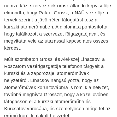
nemzetközi szervezetek orosz állandó képviselője
elmondta, hogy Rafael Grossi, a NAÜ vezetője a
tervek szerint a jövő héten látogatást tesz a
kurszki atomerőműben. A diplomata pontosította,
hogy találkozott a szervezet főigazgatójával, és
megvitatta vele az utazással kapcsolatos összes
kérdést.
Múlt szombaton Grossi és Alekszej Lihacsov, a
Roszatom vezérigazgatója telefonon tárgyalt a
kurszki és a zaporozsjei atomerőművek
helyzetéről. Lihacsov hangsúlyozta, hogy az
atomerőművek körül továbbra is romlik a helyzet,
továbbá meghívta Grosszit, hogy a közeljövőben
látogasson el a kurszki atomerőműbe és
Kurcsatov városába, és személyesen mérje fel az
erőmű körül kialakult helyzetet.