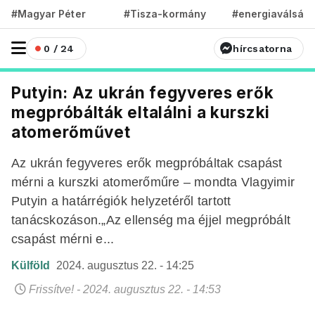
#Magyar Péter
#Tisza-kormány
#energiaválság
0 / 24
hírcsatorna
Putyin: Az ukrán fegyveres erők
megpróbálták eltalálni a kurszki
atomerőművet
Az ukrán fegyveres erők megpróbáltak csapást
mérni a kurszki atomerőműre – mondta Vlagyimir
Putyin a határrégiók helyzetéről tartott
tanácskozáson.„Az ellenség ma éjjel megpróbált
csapást mérni e...
Külföld
2024. augusztus 22. - 14:25
Frissítve! - 2024. augusztus 22. - 14:53