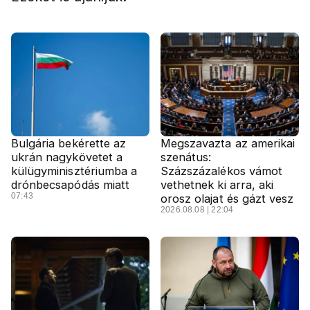
Bulgária bekérette az
Megszavazta az amerikai
ukrán nagykövetet a
szenátus:
külügyminisztériumba a
Százszázalékos vámot
drónbecsapódás miatt
vethetnek ki arra, aki
07:43
orosz olajat és gázt vesz
2026.08.08 | 22:04