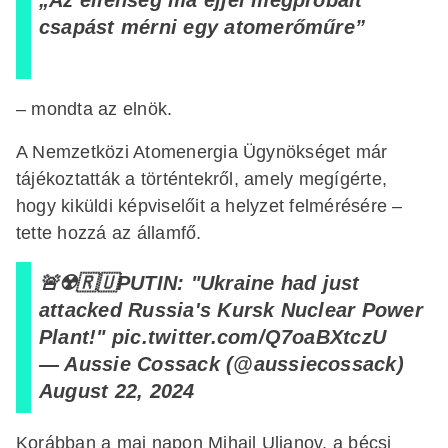
csapást mérni egy atomerőműre”
– mondta az elnök.
A Nemzetközi Atomenergia Ügynökséget már
tájékoztatták a történtekről, amely megígérte,
hogy kiküldi képviselőit a helyzet felmérésére –
tette hozzá az államfő.
🚨☢️🇷🇺PUTIN: "Ukraine had just
attacked Russia's Kursk Nuclear Power
Plant!"
pic.twitter.com/Q7oaBXtczU
— Aussie Cossack (@aussiecossack)
August 22, 2024
Korábban a mai napon Mihail Uljanov, a bécsi