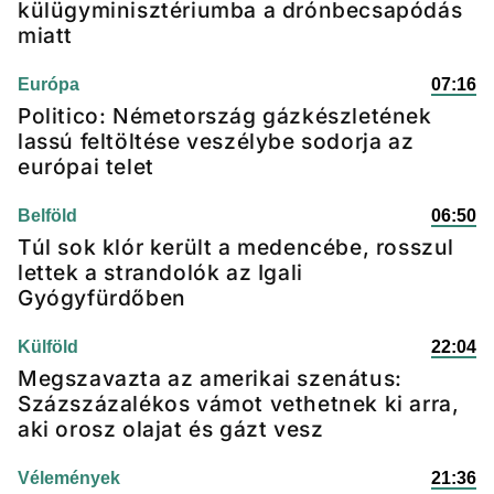
külügyminisztériumba a drónbecsapódás
miatt
Európa
07:16
Politico: Németország gázkészletének
lassú feltöltése veszélybe sodorja az
európai telet
Belföld
06:50
Túl sok klór került a medencébe, rosszul
lettek a strandolók az Igali
Gyógyfürdőben
Külföld
22:04
Megszavazta az amerikai szenátus:
Százszázalékos vámot vethetnek ki arra,
aki orosz olajat és gázt vesz
Vélemények
21:36