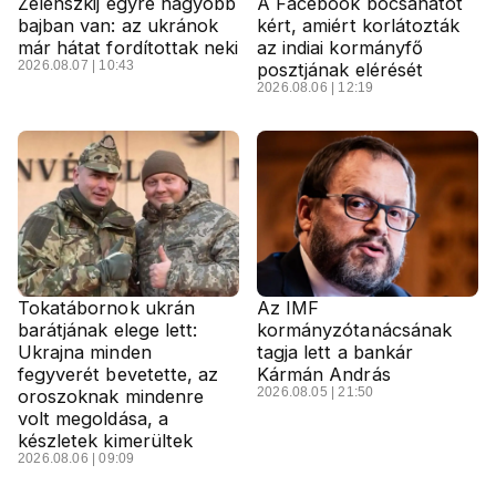
Zelenszkij egyre nagyobb
A Facebook bocsánatot
bajban van: az ukránok
kért, amiért korlátozták
már hátat fordítottak neki
az indiai kormányfő
2026.08.07 | 10:43
posztjának elérését
2026.08.06 | 12:19
Tokatábornok ukrán
Az IMF
barátjának elege lett:
kormányzótanácsának
Ukrajna minden
tagja lett a bankár
fegyverét bevetette, az
Kármán András
2026.08.05 | 21:50
oroszoknak mindenre
volt megoldása, a
készletek kimerültek
2026.08.06 | 09:09