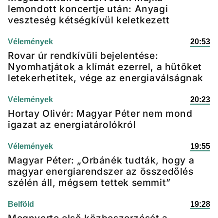
lemondott koncertje után: Anyagi
veszteség kétségkívül keletkezett
Vélemények
20:53
Rovar úr rendkívüli bejelentése:
Nyomhatjátok a klímát ezerrel, a hűtőket
letekerhetitek, vége az energiaválságnak
Vélemények
20:23
Hortay Olivér: Magyar Péter nem mond
igazat az energiatárolókról
Vélemények
19:55
Magyar Péter: „Orbánék tudták, hogy a
magyar energiarendszer az összedőlés
szélén áll, mégsem tettek semmit”
Belföld
19:28
Megnyerte első közbeszerzését a