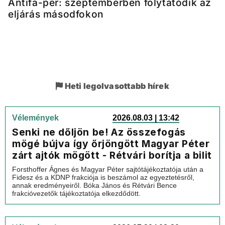
Antifa-per: szeptemberben folytatódik az
eljárás másodfokon
Heti legolvasottabb hírek
Vélemények
2026.08.03 | 13:42
Senki ne dőljön be! Az összefogás
mögé bújva így őrjöngött Magyar Péter
zárt ajtók mögött - Rétvári borítja a bilit
Forsthoffer Ágnes és Magyar Péter sajtótájékoztatója után a
Fidesz és a KDNP frakciója is beszámol az egyeztetésről,
annak eredményeiről. Bóka János és Rétvári Bence
frakcióvezetők tájékoztatója elkezdődött.