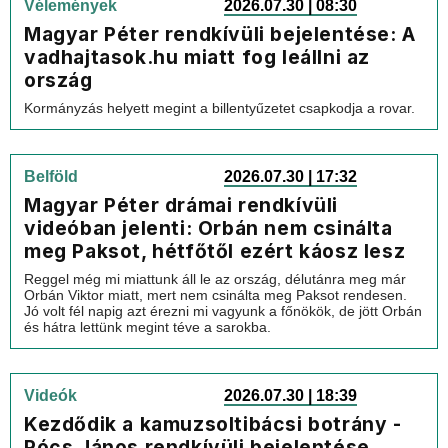
Vélemények
2026.07.30 | 08:30
Magyar Péter rendkívüli bejelentése: A
vadhajtasok.hu miatt fog leállni az
ország
Kormányzás helyett megint a billentyűzetet csapkodja a rovar.
Belföld
2026.07.30 | 17:32
Magyar Péter drámai rendkívüli
videóban jelenti: Orbán nem csinálta
meg Paksot, hétfőtől ezért káosz lesz
Reggel még mi miattunk áll le az ország, délutánra meg már
Orbán Viktor miatt, mert nem csinálta meg Paksot rendesen.
Jó volt fél napig azt érezni mi vagyunk a főnökök, de jött Orbán
és hátra lettünk megint téve a sarokba.
Videók
2026.07.30 | 18:39
Kezdődik a kamuzsoltibácsi botrány -
Pócs János rendkívüli bejelentése