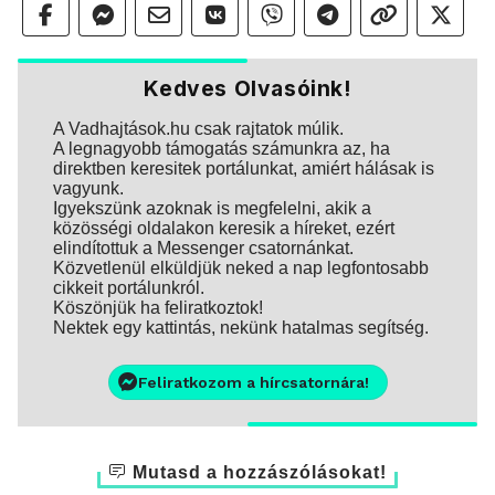
Kedves Olvasóink!
A Vadhajtások.hu csak rajtatok múlik.
A legnagyobb támogatás számunkra az, ha
direktben keresitek portálunkat, amiért hálásak is
vagyunk.
Igyekszünk azoknak is megfelelni, akik a
közösségi oldalakon keresik a híreket, ezért
elindítottuk a Messenger csatornánkat.
Közvetlenül elküldjük neked a nap legfontosabb
cikkeit portálunkról.
Köszönjük ha feliratkoztok!
Nektek egy kattintás, nekünk hatalmas segítség.
Feliratkozom a hírcsatornára!
Mutasd a hozzászólásokat!