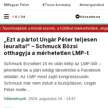
#Magyar Péter
#Tisza-kormány
#energiaválság
0 / 24
hírcsatorna
yomhatjátok a klímát ezerrel, a hűtőket letekerhetitek, vége 
„Ezt a pártot Ungár Péter teljesen
leuralta!” – Schmuck Bözsi
otthagyja a mérhetetlen LMP-t
Schmuck Erzsébet 15 év után kilép az LMP-ből –
jelentette be a párt eddigi társelnöke a Facebook
oldalán. Az LMP most zajló kongresszusán
Schmuck már nem indult a tisztújításon, Ungár
Péter melle...
Vélemények
2024. augusztus 24. - 14:47