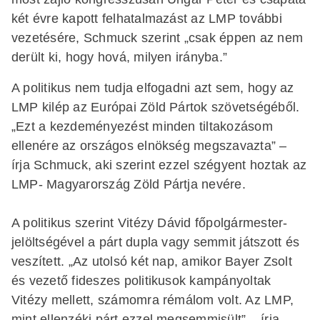
két évre kapott felhatalmazást az LMP további
vezetésére, Schmuck szerint „csak éppen az nem
derült ki, hogy hová, milyen irányba.”
A politikus nem tudja elfogadni azt sem, hogy az
LMP kilép az Európai Zöld Pártok szövetségéből.
„Ezt a kezdeményezést minden tiltakozásom
ellenére az országos elnökség megszavazta” –
írja Schmuck, aki szerint ezzel szégyent hoztak az
LMP- Magyarország Zöld Pártja nevére.
A politikus szerint Vitézy Dávid főpolgármester-
jelöltségével a párt dupla vagy semmit játszott és
veszített. „Az utolsó két nap, amikor Bayer Zsolt
és vezető fideszes politikusok kampányoltak
Vitézy mellett, számomra rémálom volt. Az LMP,
mint ellenzéki párt ezzel megsemmisült” – írja.