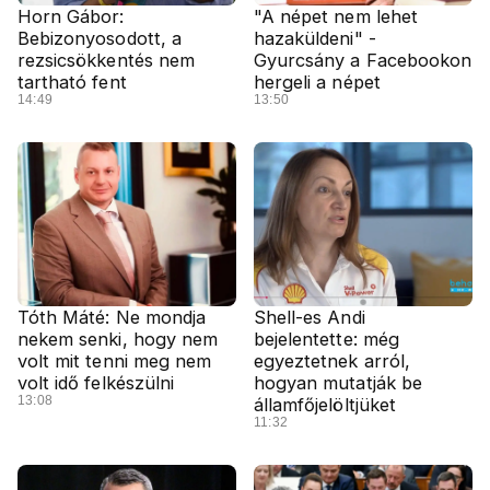
Horn Gábor:
"A népet nem lehet
Bebizonyosodott, a
hazaküldeni" -
rezsicsökkentés nem
Gyurcsány a Facebookon
tartható fent
hergeli a népet
14:49
13:50
Tóth Máté: Ne mondja
Shell-es Andi
nekem senki, hogy nem
bejelentette: még
volt mit tenni meg nem
egyeztetnek arról,
volt idő felkészülni
hogyan mutatják be
13:08
államfőjelöltjüket
11:32