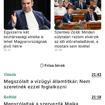
Egyszerre két
Szentesi Zöldi: Minden
köztársasági elnöke is
súlytalan rezsim elvérzik
lehet Magyarországnak
az idő előrehaladtával, a
jövő hétre
mostani sem kivétel
11:11
10:28
Friss hírek
Videók
21:43
Megszólalt a vízügyi államtitkár: Nem
szeretnék ezzel foglalkozni
Belföld
21:18
Megszólaltak a szervezők Majka