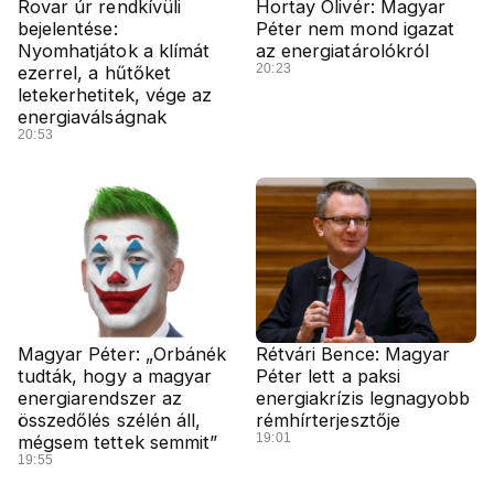
Rovar úr rendkívüli
Hortay Olivér: Magyar
bejelentése:
Péter nem mond igazat
Nyomhatjátok a klímát
az energiatárolókról
20:23
ezerrel, a hűtőket
letekerhetitek, vége az
energiaválságnak
20:53
Magyar Péter: „Orbánék
Rétvári Bence: Magyar
tudták, hogy a magyar
Péter lett a paksi
energiarendszer az
energiakrízis legnagyobb
összedőlés szélén áll,
rémhírterjesztője
19:01
mégsem tettek semmit”
19:55