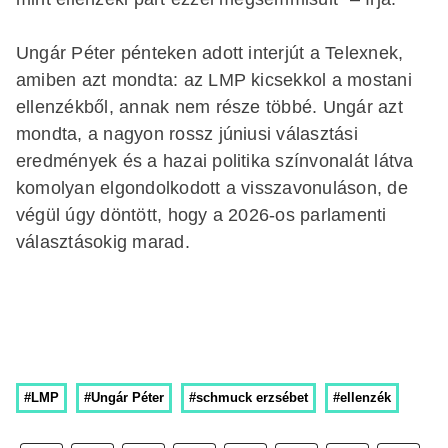
Ungár Péter pénteken adott interjút a Telexnek,
amiben azt mondta: az LMP kicsekkol a mostani
ellenzékből, annak nem része többé. Ungár azt
mondta, a nagyon rossz júniusi választási
eredmények és a hazai politika színvonalát látva
komolyan elgondolkodott a visszavonuláson, de
végül úgy döntött, hogy a 2026-os parlamenti
választásokig marad.
#LMP
#Ungár Péter
#schmuck erzsébet
#ellenzék