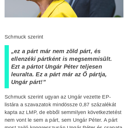
Schmuck szerint
„ez a párt már nem zöld párt, és
ellenzéki pártként is megsemmisült.
Ezt a pártot Ungár Péter teljesen
leuralta. Ez a párt már az Ő pártja,
Ungár párt!”
Schmuck szerint ugyan az Ungár vezette EP-
listára a szavazatok mindössze 0,87 százalékát
kapta az LMP, de ebből semmilyen következtetést
nem vont le sem a párt, sem Ungár Péter. A párt
most zajló kongresszusán Ungár Péter és csapata