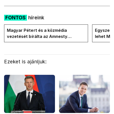
FONTOS
híreink
Magyar Pétert és a közmédia
Egyszerre
vezetését bírálta az Amnesty
lehet Ma
International a Klubrádióban
Ezeket is ajánljuk: