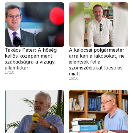
Takács Péter: A hőség
A kalocsai polgármester
kellős közepén ment
arra kéri a lakosokat, ne
szabadságra a vízügyi
jelentsék fel a
államtitkár
szomszédjukat locsolás
17:10
miatt
15:50