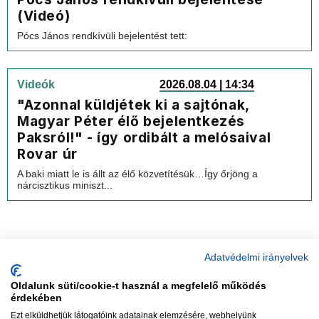
(Videó)
Pócs János rendkívüli bejelentést tett:
Videók
2026.08.04 | 14:34
"Azonnal küldjétek ki a sajtónak,
Magyar Péter élő bejelentkezés
Paksról!" - így ordibált a melósaival
Rovar úr
A baki miatt le is állt az élő közvetítésük…Így őrjöng a
nárcisztikus miniszt...
Adatvédelmi irányelvek
Oldalunk süti/cookie-t használ a megfelelő működés
vadhajtások
érdekében
Ezt elküldhetjük látogatóink adatainak elemzésére, webhelyünk