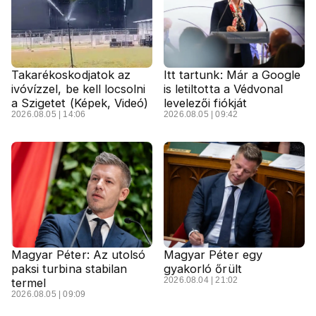
Takarékoskodjatok az
Itt tartunk: Már a Google
ivóvízzel, be kell locsolni
is letiltotta a Védvonal
a Szigetet (Képek, Videó)
levelezői fiókját
2026.08.05 | 14:06
2026.08.05 | 09:42
Magyar Péter: Az utolsó
Magyar Péter egy
paksi turbina stabilan
gyakorló őrült
2026.08.04 | 21:02
termel
2026.08.05 | 09:09