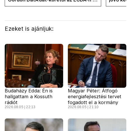
Magyar Péter közvetlen stábjáig
köztársa
Ezeket is ajánljuk:
Budaházy Edda: Én is
Magyar Péter: Átfogó
hallgattam a Kossuth
energiafejlesztési tervet
rádiót
fogadott el a kormány
2026.08.05 | 22:13
2026.08.05 | 21:10