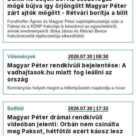
mögé bújva így őrjöngött Magyar Péter
zárt ajtók mögött - Rétvári borítja a bilit
Forsthoffer Ágnes és Magyar Péter sajtótájékoztatója után a
Fidesz és a KDNP frakciója is beszámol az egyeztetésről,
annak eredményeiről. Bóka János és Rétvári Bence
frakcióvezetők tájékoztatója elkezdődött.
Vélemények
2026.07.30 | 08:30
Magyar Péter rendkívüli bejelentése: A
vadhajtasok.hu miatt fog leállni az
ország
Kormányzás helyett megint a billentyűzetet csapkodja a rovar.
Belföld
2026.07.30 | 17:32
Magyar Péter drámai rendkívüli
videóban jelenti: Orbán nem csinálta
meg Paksot, hétfőtől ezért káosz lesz