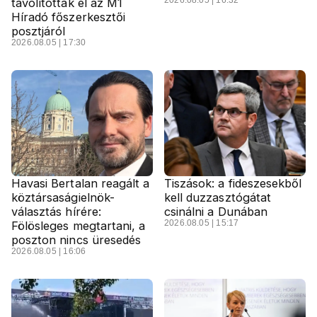
távolítottak el az M1
Híradó főszerkesztői
posztjáról
2026.08.05 | 17:30
Havasi Bertalan reagált a
Tiszások: a fideszesekből
köztársaságielnök-
kell duzzasztógátat
választás hírére:
csinálni a Dunában
2026.08.05 | 15:17
Fölösleges megtartani, a
poszton nincs üresedés
2026.08.05 | 16:06