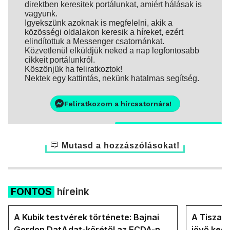
direktben keresitek portálunkat, amiért hálásak is
vagyunk.
Igyekszünk azoknak is megfelelni, akik a
közösségi oldalakon keresik a híreket, ezért
elindítottuk a Messenger csatornánkat.
Közvetlenül elküldjük neked a nap legfontosabb
cikkeit portálunkról.
Köszönjük ha feliratkoztok!
Nektek egy kattintás, nekünk hatalmas segítség.
Feliratkozom a hírcsatornára!
Mutasd a hozzászólásokat!
FONTOS
híreink
A Kubik testvérek története: Bajnai
A Tisza-
Gordon DatAdat-körétől az ECDA-n át
jövő ked