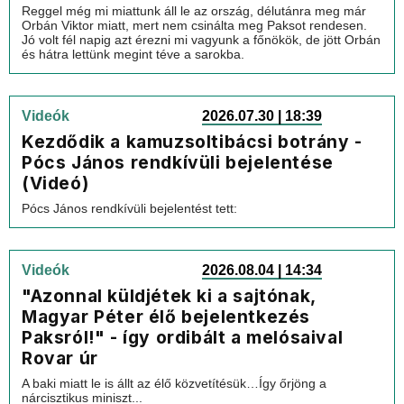
Reggel még mi miattunk áll le az ország, délutánra meg már
Orbán Viktor miatt, mert nem csinálta meg Paksot rendesen.
Jó volt fél napig azt érezni mi vagyunk a főnökök, de jött Orbán
és hátra lettünk megint téve a sarokba.
Videók
2026.07.30 | 18:39
Kezdődik a kamuzsoltibácsi botrány -
Pócs János rendkívüli bejelentése
(Videó)
Pócs János rendkívüli bejelentést tett:
Videók
2026.08.04 | 14:34
"Azonnal küldjétek ki a sajtónak,
Magyar Péter élő bejelentkezés
Paksról!" - így ordibált a melósaival
Rovar úr
A baki miatt le is állt az élő közvetítésük…Így őrjöng a
nárcisztikus miniszt...