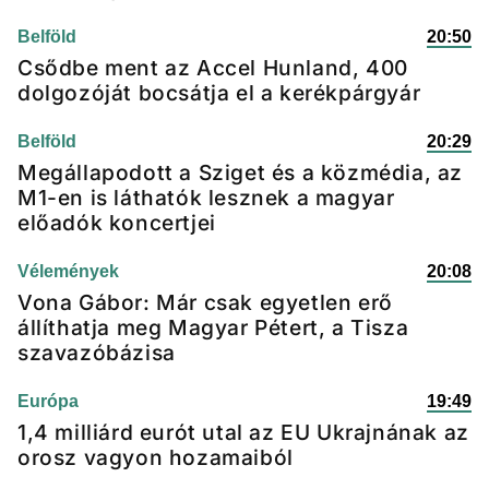
Belföld
20:50
Csődbe ment az Accel Hunland, 400
dolgozóját bocsátja el a kerékpárgyár
Belföld
20:29
Megállapodott a Sziget és a közmédia, az
M1-en is láthatók lesznek a magyar
előadók koncertjei
Vélemények
20:08
Vona Gábor: Már csak egyetlen erő
állíthatja meg Magyar Pétert, a Tisza
szavazóbázisa
Európa
19:49
1,4 milliárd eurót utal az EU Ukrajnának az
orosz vagyon hozamaiból