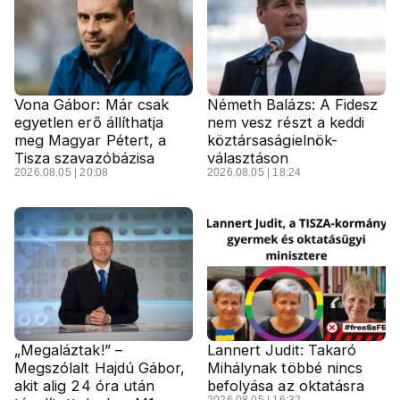
Vona Gábor: Már csak
Németh Balázs: A Fidesz
egyetlen erő állíthatja
nem vesz részt a keddi
meg Magyar Pétert, a
köztársaságielnök-
Tisza szavazóbázisa
választáson
2026.08.05 | 20:08
2026.08.05 | 18:24
„Megaláztak!” –
Lannert Judit: Takaró
Megszólalt Hajdú Gábor,
Mihálynak többé nincs
akit alig 24 óra után
befolyása az oktatásra
2026.08.05 | 16:32