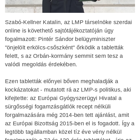
Szabó-Kellner Katalin, az LMP társelnöke szerdai
online is követhető sajtótájékoztatóján úgy
fogalmazott: Pintér Sándor belügyminiszter
"önjelölt erkölcs-csőszként" őrködik a tabletták
felett, s az Orbán-kormány semmit sem tesz a
valódi megoldás érdekében.
Ezen tabletták előnyei bőven meghaladják a
kockázatokat - mutatott rá az LMP-s politikus, aki
kifejtette: az Európai Gyógyszerügyi Hivatal a
sürgősségi fogamzásgátlók recept nélküli
forgalmazására még 2014-ben tett ajánlást, amit
az Európai Bizottság 2015-ben el is fogadott. Így a
legtöbb tagállamban közel tíz éve vény nélkül