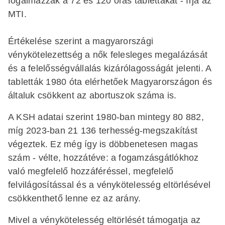
fogalmazzák a 72 és 120 órás tablettákat - írja az
MTI.
Értékelése szerint a magyarországi
vénykötelezettség a nők felesleges megalázását
és a felelősségvállalás kizárólagosságát jelenti. A
tabletták 1980 óta elérhetőek Magyarországon és
általuk csökkent az abortuszok száma is.
A KSH adatai szerint 1980-ban mintegy 80 882,
míg 2023-ban 21 136 terhesség-megszakítást
végeztek. Ez még így is döbbenetesen magas
szám - vélte, hozzátéve: a fogamzásgátlókhoz
való megfelelő hozzáféréssel, megfelelő
felvilágosítással és a vénykötelesség eltörlésével
csökkenthető lenne ez az arány.
Mivel a vénykötelesség eltörlését támogatja az