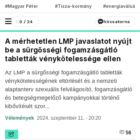
#Magyar Péter
#Tisza-kormány
#energiaválság
0 / 24
hírcsatorna
A mérhetetlen LMP javaslatot nyújt
be a sürgősségi fogamzásgátló
tabletták vénykötelessége ellen
Az LMP a sürgősségi fogamzásgátló tabletták
vénykötelességének eltörlését és a nemzeti
alaptanterv szexuális felvilágosító, fogamzásgátló
és betegségmegelőző kampányokkal történő
kibővítését szor...
Vélemények
2024. szeptember 11. - 20:20
56